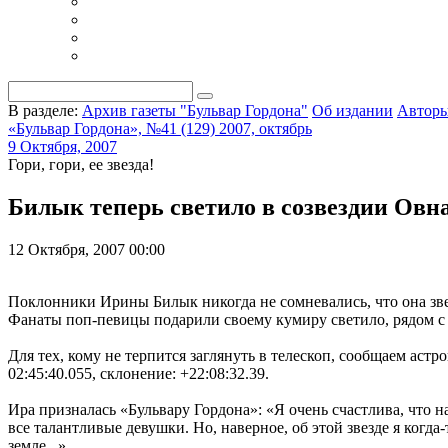
В разделе:
Архив газеты "Бульвар Гордона"
Об издании
Автор
«Бульвар Гордона», №41 (129) 2007, октябрь
9 Октября, 2007
Гори, гори, ее звезда!
Билык теперь светило в созвездии Овн
12 Октября, 2007 00:00
Поклонники Ирины Билык никогда не сомневались, что она звезд
Фанаты поп-певицы подарили своему кумиру светило, рядом с 
Для тех, кому не терпится заглянуть в телескоп, сообщаем а
02:45:40.055, склонение: +22:08:32.39.
Ира призналась «Бульвару Гордона»: «Я очень счастлива, что н
все талантливые девушки. Но, наверное, об этой звезде я когд
земле...».