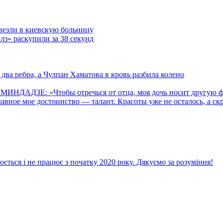
везли в киевскую больницу
з» раскупили за 38 секунд
ва ребра, а Чулпан Хаматова в кровь разбила колено
 МИНДАДЗЕ: «Чтобы отречься от отца, моя дочь носит другую
ое мое достоинство — талант. Красоты уже не осталось, а ск
ється і не працює з початку 2020 року. Дякуємо за розуміння!