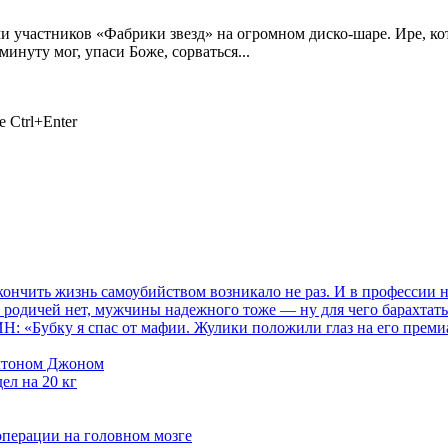
 участников «Фабрики звезд» на огромном диско-шаре. Ире, кот
инуту мог, упаси Боже, сорваться...
 Ctrl+Enter
ить жизнь самоубийством возникало не раз. И в профессии нич
 родичей нет, мужчины надежного тоже — ну для чего барахтать
«Бубку я спас от мафии. Жулики положили глаз на его премиаль
Элтоном Джоном
ел на 20 кг
операции на головном мозге