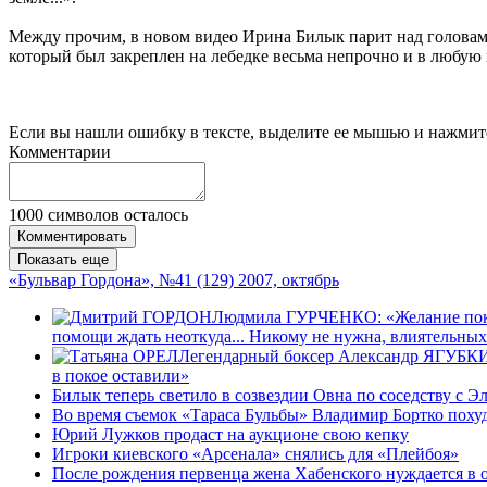
Между прочим, в новом видео Ирина Билык парит над головами
который был закреплен на лебедке весьма непрочно и в любую м
Если вы нашли ошибку в тексте, выделите ее мышью и нажмите
Комментарии
1000
символов осталось
Комментировать
Показать еще
«Бульвар Гордона», №41 (129) 2007, октябрь
Людмила ГУРЧЕНКО: «Желание поконч
помощи ждать неоткуда... Никому не нужна, влиятельных
Легендарный боксер Александр ЯГУБКИН: 
в покое оставили»
Билык теперь светило в созвездии Овна по соседству с 
Во время съемок «Тараса Бульбы» Владимир Бортко похуд
Юрий Лужков продаст на аукционе свою кепку
Игроки киевского «Арсенала» снялись для «Плейбоя»
После рождения первенца жена Хабенского нуждается в 