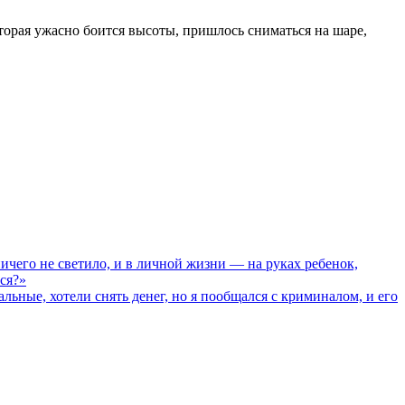
орая ужасно боится высоты, пришлось сниматься на шаре,
его не светило, и в личной жизни — на руках ребенок,
ся?»
ные, хотели снять денег, но я пообщался с криминалом, и его