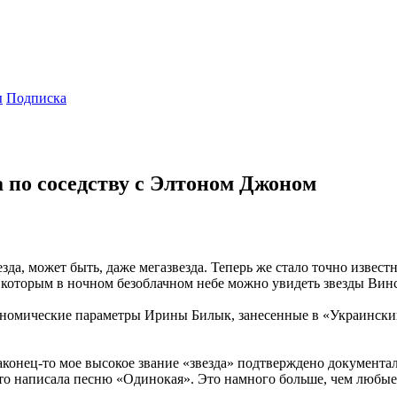
ы
Подписка
а по соседству с Элтоном Джоном
а, может быть, даже мегазвезда. Теперь же стало точно известно
которым в ночном безоблачном небе можно увидеть звезды Винс
строномические параметры Ирины Билык, занесенные в «Украинск
аконец-то мое высокое звание «звезда» подтверждено документаль
а-то написала песню «Одинокая». Это намного больше, чем любые