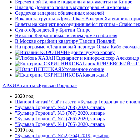
Беременной Галлине подарили апартаменты на Кипре
Пласидо Доминго попал в мультсериал «Симпсоны»
Сердючка запарила обнаженных моделей
Вокалиста группы «Друга Рiка» Валерия Харчишина при
Билеты на концерт воссоединившейся группы «Спайс герл
Cуд отобрал детей у Бритни Спирс
Николас Кейдж поймал в своем доме грабителя
В Москве ограбили квартиру Таисии Повалий
На программе «Ледниковый период» Ольга Кабо сломала д
Не доите чужую корову
Сценарист и кинорежиссер Александр
Гарик КРИЧЕВСКИЙ: «Главн
Утомленное солнце
Какая жаль!
АРХИВ газеты «Бульвар Гордона»
2020 год
Шановні читачі! Сайт газети «Бульвар Гордона» не оновлю
"Бульвар Гордона", №4 (768) 2020, январь
"Бульвар Гордона", №3 (767) 2020, январь
"Бульвар Гордона", №2 (766) 2020, январь
"Бульвар Гордона", №1 (765) 2020, январь
2019 год
"Бульвар Гордона", №52 (764) 2019, декабрь