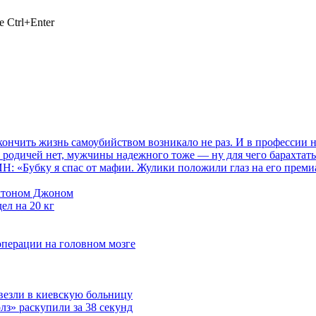
 Ctrl+Enter
ить жизнь самоубийством возникало не раз. И в профессии нич
 родичей нет, мужчины надежного тоже — ну для чего барахтать
«Бубку я спас от мафии. Жулики положили глаз на его премиаль
Элтоном Джоном
ел на 20 кг
операции на головном мозге
везли в киевскую больницу
з» раскупили за 38 секунд