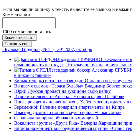
Если вы нашли ошибку в тексте, выделите ее мышью и нажмите
Комментарии
1000
символов осталось
Комментировать
Показать еще
«Бульвар Гордона», №41 (129) 2007, октябрь
Людмила ГУРЧЕНКО: «Желание поконч
помощи ждать неоткуда... Никому не нужна, влиятельных
Легендарный боксер Александр ЯГУБКИН: 
в покое оставили»
Билык теперь светило в созвездии Овна по соседству с 
Во время съемок «Тараса Бульбы» Владимир Бортко похуд
Юрий Лужков продаст на аукционе свою кепку
Игроки киевского «Арсенала» снялись для «Плейбоя»
После рождения первенца жена Хабенского нуждается в 
Беременной Галлине подарили апартаменты на Кипре
Пласидо Доминго попал в мультсериал «Симпсоны»
Сердючка запарила обнаженных моделей
Вокалиста группы «Друга Рiка» Валерия Харчишина при
Билеты на концерт воссоединившейся группы «Спайс герл