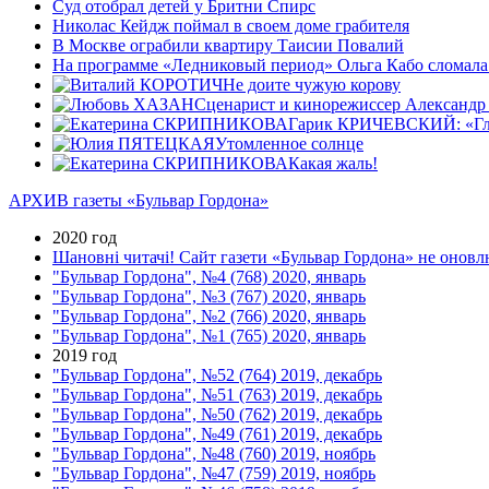
Cуд отобрал детей у Бритни Спирс
Николас Кейдж поймал в своем доме грабителя
В Москве ограбили квартиру Таисии Повалий
На программе «Ледниковый период» Ольга Кабо сломала д
Не доите чужую корову
Сценарист и кинорежиссер Александр
Гарик КРИЧЕВСКИЙ: «Главн
Утомленное солнце
Какая жаль!
АРХИВ газеты «Бульвар Гордона»
2020 год
Шановні читачі! Сайт газети «Бульвар Гордона» не оновлю
"Бульвар Гордона", №4 (768) 2020, январь
"Бульвар Гордона", №3 (767) 2020, январь
"Бульвар Гордона", №2 (766) 2020, январь
"Бульвар Гордона", №1 (765) 2020, январь
2019 год
"Бульвар Гордона", №52 (764) 2019, декабрь
"Бульвар Гордона", №51 (763) 2019, декабрь
"Бульвар Гордона", №50 (762) 2019, декабрь
"Бульвар Гордона", №49 (761) 2019, декабрь
"Бульвар Гордона", №48 (760) 2019, ноябрь
"Бульвар Гордона", №47 (759) 2019, ноябрь