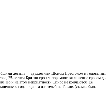
х общими детьми — двухлетним Шоном Престоном и годовалым
того, 25-летней Бритни грозит тюремное заключение сроком до
ия. Но и на этом неприятности Спирс не кончаются. Ее
нешнего года в одном из отелей на Гаваях (съемка была