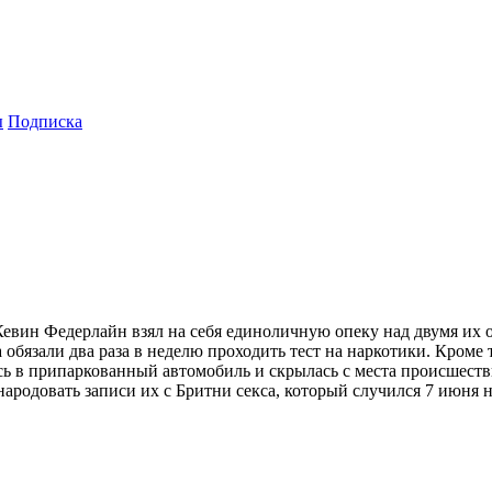
ы
Подписка
евин Федерлайн взял на себя единоличную опеку над двумя и
бязали два раза в неделю проходить тест на наркотики. Кроме 
лась в припаркованный автомобиль и скрылась с места происшеств
одовать записи их с Бритни секса, который случился 7 июня ны