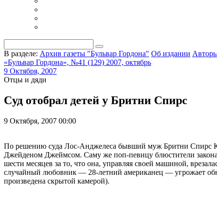
В разделе:
Архив газеты "Бульвар Гордона"
Об издании
Автор
«Бульвар Гордона», №41 (129) 2007, октябрь
9 Октября, 2007
Отцы и дяди
Cуд отобрал детей у Бритни Спирс
9 Октября, 2007 00:00
По решению суда Лос-Анджелеса бывший муж Бритни Спирс К
Джейденом Джеймсом. Саму же поп-певицу блюстители закона о
шести месяцев за то, что она, управляя своей машиной, вреза
случайный любовник — 28-летний американец — угрожает обнар
произведена скрытой камерой).