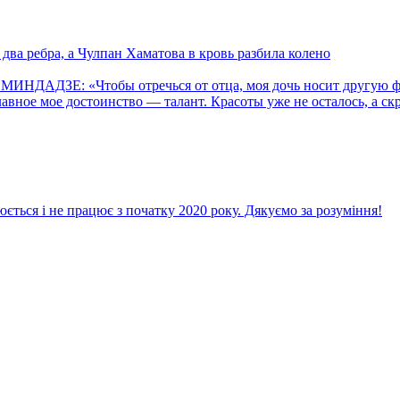
ва ребра, а Чулпан Хаматова в кровь разбила колено
 МИНДАДЗЕ: «Чтобы отречься от отца, моя дочь носит другую
ое мое достоинство — талант. Красоты уже не осталось, а ск
ється і не працює з початку 2020 року. Дякуємо за розуміння!