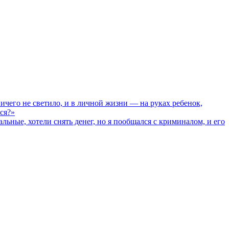
его не светило, и в личной жизни — на руках ребенок,
ся?»
ные, хотели снять денег, но я пообщался с криминалом, и его