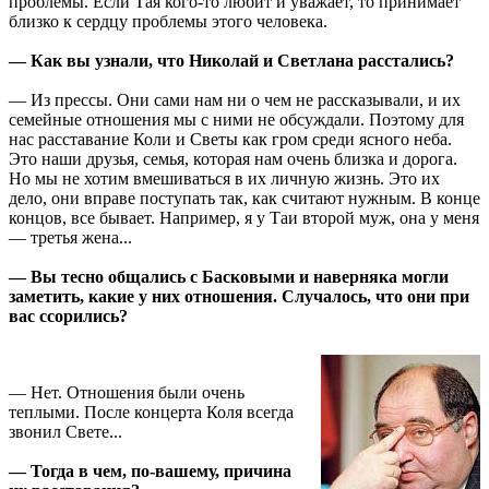
проблемы. Если Тая кого-то любит и уважает, то принимает
близко к сердцу проблемы этого человека.
— Как вы узнали, что Николай и Светлана расстались?
— Из прессы. Они сами нам ни о чем не рассказывали, и их
семейные отношения мы с ними не обсуждали. Поэтому для
нас расставание Коли и Светы как гром среди ясного неба.
Это наши друзья, семья, которая нам очень близка и дорога.
Но мы не хотим вмешиваться в их личную жизнь. Это их
дело, они вправе поступать так, как считают нужным. В конце
концов, все бывает. Например, я у Таи второй муж, она у меня
— третья жена...
— Вы тесно общались с Басковыми и наверняка могли
заметить, какие у них отношения. Случалось, что они при
вас ссорились?
— Нет. Отношения были очень
теплыми. После концерта Коля всегда
звонил Свете...
— Тогда в чем, по-вашему, причина