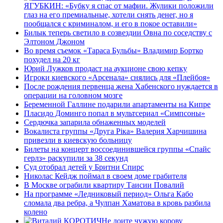
ЯГУБКИН: «Бубку я спас от мафии. Жулики положили
глаз на его премиальные, хотели снять денег, но я
пообщался с криминалом, и его в покое оставили»
Билык теперь светило в созвездии Овна по соседству с
Элтоном Джоном
Во время съемок «Тараса Бульбы» Владимир Бортко
похудел на 20 кг
Юрий Лужков продаст на аукционе свою кепку
Игроки киевского «Арсенала» снялись для «Плейбоя»
После рождения первенца жена Хабенского нуждается в
операции на головном мозге
Беременной Галлине подарили апартаменты на Кипре
Пласидо Доминго попал в мультсериал «Симпсоны»
Сердючка запарила обнаженных моделей
Вокалиста группы «Друга Рiка» Валерия Харчишина
привезли в киевскую больницу
Билеты на концерт воссоединившейся группы «Спайс
герлз» раскупили за 38 секунд
Cуд отобрал детей у Бритни Спирс
Николас Кейдж поймал в своем доме грабителя
В Москве ограбили квартиру Таисии Повалий
На программе «Ледниковый период» Ольга Кабо
сломала два ребра, а Чулпан Хаматова в кровь разбила
колено
Не доите чужую корову