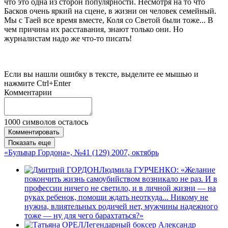
что это одна из сторон популярности. Несмотря на то что
Басков очень яркий на сцене, в жизни он человек семейный.
Мы с Таей все время вместе, Коля со Светой были тоже... В
чем причина их расставания, знают только они. Но
журналистам надо же что-то писать!
Если вы нашли ошибку в тексте, выделите ее мышью и
нажмите Ctrl+Enter
Комментарии
1000
символов осталось
Комментировать
Показать еще
«Бульвар Гордона», №41 (129) 2007, октябрь
Людмила ГУРЧЕНКО: «Желание
покончить жизнь самоубийством возникало не раз. И в
профессии ничего не светило, и в личной жизни — на
руках ребенок, помощи ждать неоткуда... Никому не
нужна, влиятельных родичей нет, мужчины надежного
тоже — ну для чего барахтаться?»
Легендарный боксер Александр