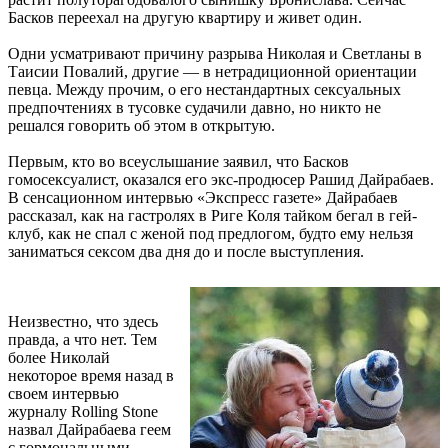
Басков переехал на другую квартиру и живет один.
Одни усматривают причину разрыва Николая и Светланы в
Таисии Повалий, другие — в нетрадиционной ориентации
певца. Между прочим, о его нестандартных сексуальных
предпочтениях в тусовке судачили давно, но никто не
решался говорить об этом в открытую.
Первым, кто во всеуслышание заявил, что Басков
гомосексуалист, оказался его экс-продюсер Рашид Дайрабаев.
В сенсационном интервью «Экспресс газете» Дайрабаев
рассказал, как на гастролях в Риге Коля тайком бегал в гей-
клуб, как не спал с женой под предлогом, будто ему нельзя
заниматься сексом два дня до и после выступления.
Неизвестно, что здесь
правда, а что нет. Тем
более Николай
некоторое время назад в
своем интервью
журналу Rolling Stone
назвал Дайрабаева геем
с гормональными