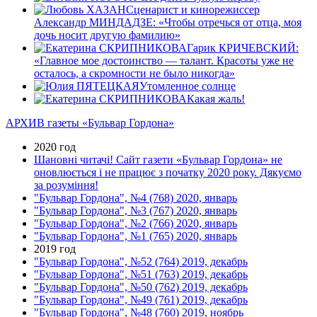
Сценарист и кинорежиссер
Александр МИНДАДЗЕ: «Чтобы отречься от отца, моя
дочь носит другую фамилию»
Гарик КРИЧЕВСКИЙ:
«Главное мое достоинство — талант. Красоты уже не
осталось, а скромности не было никогда»
Утомленное солнце
Какая жаль!
АРХИВ газеты «Бульвар Гордона»
2020 год
Шановні читачі! Сайт газети «Бульвар Гордона» не
оновлюється і не працює з початку 2020 року. Дякуємо
за розуміння!
"Бульвар Гордона", №4 (768) 2020, январь
"Бульвар Гордона", №3 (767) 2020, январь
"Бульвар Гордона", №2 (766) 2020, январь
"Бульвар Гордона", №1 (765) 2020, январь
2019 год
"Бульвар Гордона", №52 (764) 2019, декабрь
"Бульвар Гордона", №51 (763) 2019, декабрь
"Бульвар Гордона", №50 (762) 2019, декабрь
"Бульвар Гордона", №49 (761) 2019, декабрь
"Бульвар Гордона", №48 (760) 2019, ноябрь