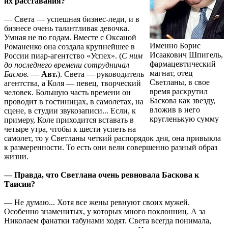
их расставания?
— Света — успешная бизнес-леди, и в
бизнесе очень талантливая девочка.
Умная не по годам. Вместе с Оксаной
Именно Борис
Романенко она создала крупнейшее в
Исаакович Шпигель,
России пиар-агентство «Успех». (
С ним
фармацевтический
до последнего времени сотрудничал
магнат, отец
Басков.
—
Авт.
). Света — руководитель
Светланы, в свое
агентства, а Коля — певец, творческий
время раскрутил
человек. Большую часть времени он
Баскова как звезду,
проводит в гостиницах, в самолетах, на
вложив в него
сцене, в студии звукозаписи... Если, к
кругленькую сумму
примеру, Коле приходится вставать в
четыре утра, чтобы к шести успеть на
самолет, то у Светланы четкий распорядок дня, она привыкла
к размеренности. То есть они вели совершенно разный образ
жизни.
— Правда, что Светлана очень ревновала Баскова к
Таисии?
— Не думаю... Хотя все жены ревнуют своих мужей.
Особенно знаменитых, у которых много поклонниц. А за
Николаем фанатки табунами ходят. Cвета всегда понимала,