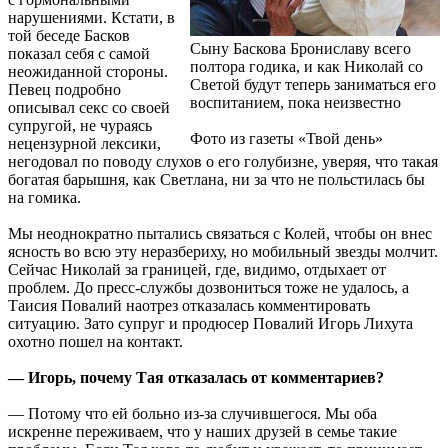
нарушениями. Кстати, в
той беседе Басков
Сыну Баскова Брониславу всего
показал себя c самой
полтора годика, и как Николай со
неожиданной стороны.
Светой будут теперь заниматься его
Певец подробно
воспитанием, пока неизвестно
описывал секс со своей
супругой, не чураясь
Фото из газеты «Твой день»
нецензурной лексики,
негодовал по поводу слухов о его голубизне, уверяя, что такая
богатая барышня, как Светлана, ни за что не польстилась бы
на гомика.
Мы неоднократно пытались связаться с Колей, чтобы он внес
ясность во всю эту неразбериху, но мобильный звезды молчит.
Сейчас Николай за границей, где, видимо, отдыхает от
проблем. До пресс-службы дозвониться тоже не удалось, а
Таисия Повалий наотрез отказалась комментировать
ситуацию. Зато супруг и продюсер Повалий Игорь Лихута
охотно пошел на контакт.
— Игорь, почему Тая отказалась от комментариев?
— Потому что ей больно из-за случившегося. Мы оба
искренне переживаем, что у наших друзей в семье такие