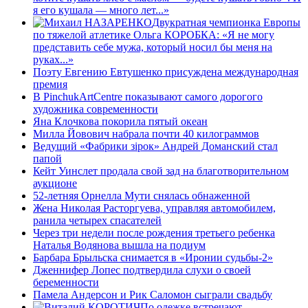
я его кушала — много лет...»
Двукратная чемпионка Европы
по тяжелой атлетике Ольга КОРОБКА: «Я не могу
представить себе мужа, который носил бы меня на
руках...»
Поэту Евгению Евтушенко присуждена международная
премия
В PinchukArtCentre показывают самого дорогого
художника современности
Яна Клочкова покорила пятый океан
Милла Йовович набрала почти 40 килограммов
Ведущий «Фабрики зiрок» Андрей Доманский стал
папой
Кейт Уинслет продала свой зад на благотворительном
аукционе
52-летняя Орнелла Мути снялась обнаженной
Жена Николая Расторгуева, управляя автомобилем,
ранила четырех спасателей
Через три недели после рождения третьего ребенка
Наталья Водянова вышла на подиум
Барбара Брыльска снимается в «Иронии судьбы-2»
Дженнифер Лопес подтвердила слухи о своей
беременности
Памела Андерсон и Рик Саломон сыграли свадьбу
По одежке встречают...