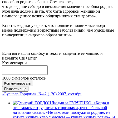
способно родить ребенка. Сомневаюсь,
что доведшие себя до изнеможения модели способны родить.
Моя дочь должна знать, что быть здоровой женщиной
намного ценнее всяких общепринятых стандартов».
Кстати, медики уверяют, что полные и подвижные люди
менее подвержены возрастным заболеваниям, чем худощавые
приверженцы сидячего образа жизни».
Если вы нашли ошибку в тексте, выделите ее мышью и
нажмите Ctrl+Enter
Комментарии
1000
символов осталось
Комментировать
Показать еще
«Бульвар Гордона», №42 (130) 2007, октябрь
Людмила ГУРЧЕНКО: «Когда я
отказалась сотрудничать с органами, очень большой
начальник сказал: «Не захотели послужить родине, не
хотите кушать хлеб с маслом — будете кушать говно». И