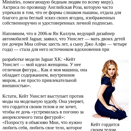
Ministries, помогающую бедным людям по всему миру).
Актриса по прозвищу Английская Роза, которую часто
упрекали в том, что ее формы слишком пышны, отдала для
благого дела беглый эскиз своих ягодиц, изображенных
собственноручно и удостоверенных личной подписью.
Напомним, что в 2006-м Ян Каллум, ведущий дизайнер
автомобилей Jaguar, заявил, что Уинслет — мать двоих детей
(ее дочери Миа сейчас шесть лет, а сыну Джо Алфи — четыре
года) — стала для него источником вдохновения при
разработке модели Jaguar XK: «Кейт
Уинслет — мой идеал женщины. У нее
отличная фигура... Как и моя машина, она
обладает содержанием, внутренним
миром, а не просто привлекательной
внешностью».
Кстати, Кейт Уинслет выступает против
моды на модельную худобу. Она уверяет,
что гордится своим телом и не хочет,
чтобы ее дочь «устремилась в погоню за
анорексичного типа фигурой»:
«Попросту я объясняю Мии, что нужно
Кейт гордится
любить себя, любить свое тело, которое
своим телом