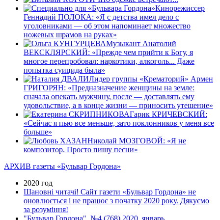
Кинорежиссер
Геннадий ПОЛОКА: «Я с детства имел дело с
уголовниками — об этом напоминает множество
ножевых шрамов на руках»
Музыкант Анатолий
ВЕКСКЛЯРСКИЙ: «Прежде чем прийти к Богу, я
многое перепробовал: наркотики, алкоголь... Даже
попытка суицидa была»
Лидер группы «Крематорий» Армен
ГРИГОРЯН: «Предназначение женщины на земле:
сначала опекать мужчину, после — доставлять ему
удовольствие, а в конце жизни — приносить утешение»
Гарик КРИЧЕВСКИЙ:
«Сейчас я пью все меньше, зато поклонников у меня все
больше»
Николай МОЗГОВОЙ: «Я не
композитор. Просто пишу песни»
АРХИВ газеты «Бульвар Гордона»
2020 год
Шановні читачі! Сайт газети «Бульвар Гордона» не
оновлюється і не працює з початку 2020 року. Дякуємо
за розуміння!
"Бульвар Гордона", №4 (768) 2020, январь