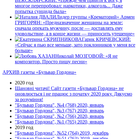
ВЕКСКЛЯРСКИЙ: «Прежде чем прийти к Богу, я
многое перепробовал: наркотики, алкоголь... Даже
попытка суицидa была»
Лидер группы «Крематорий» Армен
ГРИГОРЯН: «Предназначение женщины на земле:
сначала опекать мужчину, после — доставлять ему
удовольствие, а в конце жизни — приносить утешение»
Гарик КРИЧЕВСКИЙ:
«Сейчас я пью все меньше, зато поклонников у меня все
больше»
Николай МОЗГОВОЙ: «Я не
композитор. Просто пишу песни»
АРХИВ газеты «Бульвар Гордона»
2020 год
Шановні читачі! Сайт газети «Бульвар Гордона» не
оновлюється і не працює з початку 2020 року. Дякуємо
за розуміння!
"Бульвар Гордона", №4 (768) 2020, январь
"Бульвар Гордона", №3 (767) 2020, январь
"Бульвар Гордона", №2 (766) 2020, январь
"Бульвар Гордона", №1 (765) 2020, январь
2019 год
"Бульвар Гордона", №52 (764) 2019, декабрь
"Бульвар Гордона", №51 (763) 2019, декабрь