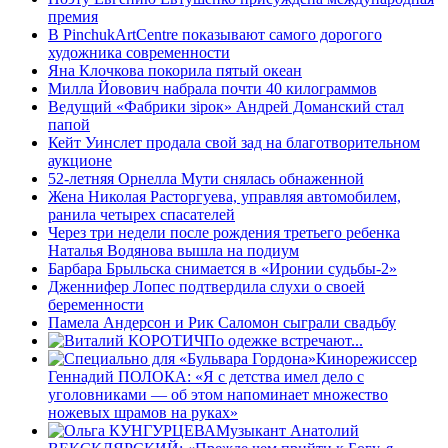
премия
В PinchukArtCentre показывают самого дорогого
художника современности
Яна Клочкова покорила пятый океан
Милла Йовович набрала почти 40 килограммов
Ведущий «Фабрики зiрок» Андрей Доманский стал
папой
Кейт Уинслет продала свой зад на благотворительном
аукционе
52-летняя Орнелла Мути снялась обнаженной
Жена Николая Расторгуева, управляя автомобилем,
ранила четырех спасателей
Через три недели после рождения третьего ребенка
Наталья Водянова вышла на подиум
Барбара Брыльска снимается в «Иронии судьбы-2»
Дженнифер Лопес подтвердила слухи о своей
беременности
Памела Андерсон и Рик Саломон сыграли свадьбу
По одежке встречают...
Кинорежиссер
Геннадий ПОЛОКА: «Я с детства имел дело с
уголовниками — об этом напоминает множество
ножевых шрамов на руках»
Музыкант Анатолий