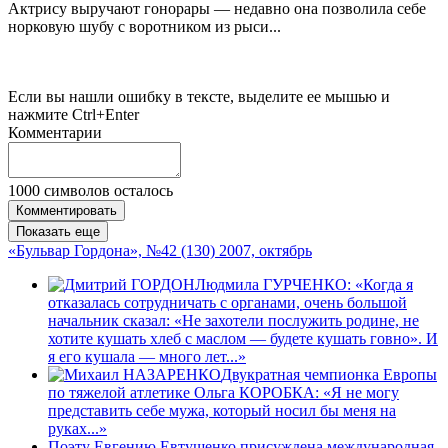
Актрису выручают гонорары — недавно она позволила себе
норковую шубу с воротником из рыси...
Если вы нашли ошибку в тексте, выделите ее мышью и
нажмите Ctrl+Enter
Комментарии
1000
символов осталось
Комментировать
Показать еще
«Бульвар Гордона», №42 (130) 2007, октябрь
Людмила ГУРЧЕНКО: «Когда я
отказалась сотрудничать с органами, очень большой
начальник сказал: «Не захотели послужить родине, не
хотите кушать хлеб с маслом — будете кушать говно». И
я его кушала — много лет...»
Двукратная чемпионка Европы
по тяжелой атлетике Ольга КОРОБКА: «Я не могу
представить себе мужа, который носил бы меня на
руках...»
Поэту Евгению Евтушенко присуждена международная