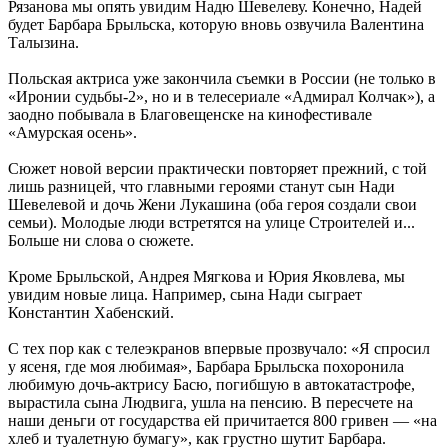
Рязанова мы опять увидим Надю Шевелеву. Конечно, Надей
будет Барбара Брыльска, которую вновь озвучила Валентина
Талызина.
Польская актриса уже закончила съемки в России (не только в
«Иронии судьбы-2», но и в телесериале «Адмирал Колчак»), а
заодно побывала в Благовещенске на кинофестивале
«Амурская осень».
Сюжет новой версии практически повторяет прежний, с той
лишь разницей, что главными героями станут сын Нади
Шевелевой и дочь Жени Лукашина (оба героя создали свои
семьи). Молодые люди встретятся на улице Строителей и...
Больше ни слова о сюжете.
Кроме Брыльской, Андрея Мягкова и Юрия Яковлева, мы
увидим новые лица. Например, сына Нади сыграет
Константин Хабенский.
С тех пор как с телеэкранов впервые прозвучало: «Я спросил
у ясеня, где моя любимая», Барбара Брыльска похоронила
любимую дочь-актрису Басю, погибшую в автокатастрофе,
вырастила сына Людвига, ушла на пенсию. В пересчете на
наши деньги от государства ей причитается 800 гривен — «на
хлеб и туалетную бумагу», как грустно шутит Барбара.