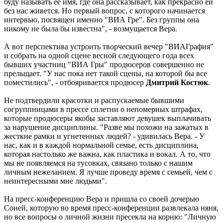
буду называть ее имя, где она рассказывает, как прекрасно ей
без нас живется. Но первый вопрос, с которого начинается
интервью, посвящен именно "ВИА Гре". Без группы она
никому не была бы известна", - возмущается Вера.
А вот перспектива устроить творческий вечер "ВИАГрафия"
и собрать на одной сцене весной следующего года всех
бывших участниц "ВИА Гры" продюсеров совершенно не
прельщает. "У нас пока нет такой сцены, на которой бы все
поместились", - отбояривается продюсер
Дмитрий Костюк
.
Не подтвердили красотки и распускаемые бывшими
согруппницами в прессе сплетни о непомерных штрафах,
которые продюсеры якобы заставляют девушек выплачивать
за нарушение дисциплины. "Разве мы похожи на зажатых в
жесткие рамки и угнетенных людей? - удивилась Вера. - У
нас, как и в каждой нормальной семье, есть дисциплина,
которая настолько же важна, как пластика и вокал. А то, что
мы не появляемся на тусовках, связано только с нашим
личным нежеланием. Я лучше проведу время с семьей, чем с
неинтересными мне людьми".
На пресс-конференцию Вера и пришла со своей дочерью
Соней, которую во время пресс-конференции развлекала няня,
но все вопросы о личной жизни пресекла на корню: "Личную