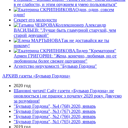
в ее слабости, и этим оружием я умею пользоваться"
Один, один, совсем
один!
Секрет его молодости
Коллекционер Александр
ВАСИЛЬЕВ: "Лучше быть гламурной старухой, чем
старой девушкой"
Так не доставайся же ты
никому!
Лидер "Крематория"
Армен ГРИГОРЯН: "Жена, конечно, любимая, но от
любовницы более свежее ощущение"
Агентство нерухомості "Бульвар Гордона"
АРХИВ газеты «Бульвар Гордона»
2020 год
Шановні читачі! Сайт газети «Бульвар Гордона» не
оновлюється і не працює з початку 2020 року. Дякуємо
за розуміння!
"Бульвар Гордона", №4 (768) 2020, январь
"Бульвар Гордона", №3 (767) 2020, январь
"Бульвар Гордона", №2 (766) 2020, январь
"Бульвар Гордона", №1 (765) 2020, январь
2019 год