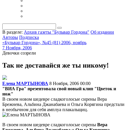
В разделе:
Архив газеты "Бульвар Гордона"
Об издании
Авторы
Подписка
«Бульвар Гордона», №45 (81) 2006, ноябрь
7 Ноября, 2006
Девочки созрели
Так не доставайся же ты никому!
Елена МАРТЫНОВА
8 Ноября, 2006 00:00
"ВИА Гра" презентовала свой новый клип "Цветок и
нож"
В своем новом шедевре сладкоголосые сирены Вера
Брежнева, Альбина Джанабаева и Ольга Корягина предстали
в необычном для себя амплуа плакальщиц.
В своем новом шедевре сладкоголосые сирены
Вера
Брежнева
,
Альбина Джанабаева
и
Ольга Корягина