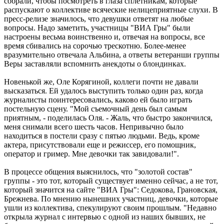
собрали, чтобы посмотреть в глаза сплетникам, которые
распускают о коллективе всяческие нелицеприятные слухи. В
пресс-релизе значилось, что девушки ответят на любые
вопросы. Надо заметить, участницы "ВИА Гры" были
настроены весьма воинственно и, отвечая на вопросы, все
время сбивались на сорочью трескотню. Более-менее
вразумительно отвечала Альбина, а ответы ветеранши группы
Веры заставляли вспомнить анекдоты о блондинках.
Новенькой же, Оле Корягиной, коллеги почти не давали
высказаться. Ей удалось выступить только один раз, когда
журналисты поинтересовались, каково ей было играть
постельную сцену. "Мой съемочный день был самым
приятным, - поделилась Оля. - Жаль, что быстро закончился,
меня снимали всего шесть часов. Непривычно было
находиться в постели сразу с пятью людьми. Ведь, кроме
актера, присутствовали еще и режиссер, его помощник,
оператор и гример. Мне девочки так завидовали!".
В процессе общения выяснилось, что "золотой состав"
группы - это тот, который существует именно сейчас, а не тот,
который значится на сайте "ВИА Гры": Седокова, Грановская,
Брежнева. По мнению нынешних участниц, девочки, которые
ушли из коллектива, спекулируют своим прошлым. "Недавно
открыла журнал с интервью с одной из наших бывших, не