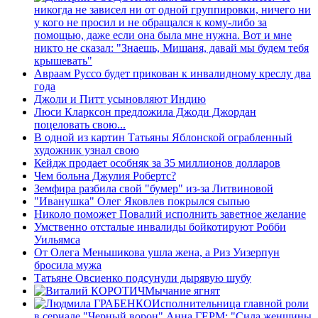
никогда не зависел ни от одной группировки, ничего ни
у кого не просил и не обращался к кому-либо за
помощью, даже если она была мне нужна. Вот и мне
никто не сказал: "Знаешь, Мишаня, давай мы будем тебя
крышевать"
Авраам Руссо будет прикован к инвалидному креслу два
года
Джоли и Питт усыновляют Индию
Люси Кларксон предложила Джоди Джордан
поцеловать свою...
В одной из картин Татьяны Яблонской ограбленный
художник узнал свою
Кейдж продает особняк за 35 миллионов долларов
Чем больна Джулия Робертс?
Земфира разбила свой "бумер" из-за Литвиновой
"Иванушка" Олег Яковлев покрылся сыпью
Николо поможет Повалий исполнить заветное желание
Умственно отсталые инвалиды бойкотируют Робби
Уильямса
От Олега Меньшикова ушла жена, а Риз Уизерпун
бросила мужа
Татьяне Овсиенко подсунули дырявую шубу
Мычание ягнят
Исполнительница главной роли
в сериале "Черный ворон" Анна ГЕРМ: "Сила женщины