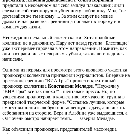
предстали в необычном для себя амплуа плакальщиц: лили
слезы по собственноручно убиенному любовнику. Мол, "не
доставайся же ты никому"... За этим следует не менее
драматичная развязка - ревнивица попадает в тюрьму и в
комнату для казни...
Неожиданно печальный сюжет сказки. Хотя подобные
коллизии не в диковинку. Пару лет назад группа "Блестящие"
уже экспериментировала в этом направлении. Помните, как
они расправились с неверным - убили, закопали и надпись
написали.
Одними из первых для просмотра этого кровавого ужастика
продюсеры коллектива пригласили журналистов. Впервые на
пресс-конференцию "ВИА Гры" пришел и креативный
продюсер коллектива
Константин Меладзе
. "Неужели у
"ВИА Гры" все так плохо?" - шепталась пресса. Но, по
уверениям продюсеров, в коллективе все чудесно, группа в
прекрасной творческой форме. "Остались лучшие, которые
смогут выполнить любую поставленную задачу, а не искать
себе занятия на стороне. Вера и Альбина уже выдающиеся, а
Оля очень быстро набирает темп..." - заверил Меладзе.
Как объяснили продюсеры, представителей масс-медиа