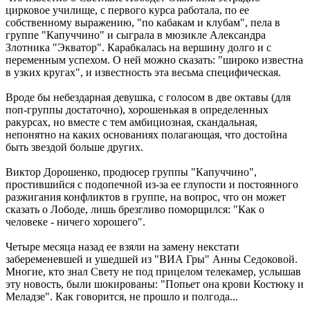
цирковое училище, с первого курса работала, по ее
собственному выражению, "по кабакам и клубам", пела в
группе "Капуччино" и сыграла в мюзикле Александра
Злотника "Экватор". Карабкалась на вершину долго и с
переменным успехом. О ней можно сказать: "широко известна
в узких кругах", и известность эта весьма специфическая.
Вроде бы небездарная девушка, с голосом в две октавы (для
поп-группы достаточно), хорошенькая в определенных
ракурсах, но вместе с тем амбициозная, скандальная,
непонятно на каких основаниях полагающая, что достойна
быть звездой больше других.
Виктор Дорошенко, продюсер группы "Капуччино",
простившийся с подопечной из-за ее глупости и постоянного
разжигания конфликтов в группе, на вопрос, что он может
сказать о Лободе, лишь брезгливо поморщился: "Как о
человеке - ничего хорошего".
Четыре месяца назад ее взяли на замену некстати
забеременевшей и ушедшей из "ВИА Гры" Анны Седоковой.
Многие, кто знал Свету не под прицелом телекамер, услышав
эту новость, были шокированы: "Попьет она крови Костюку и
Меладзе". Как говорится, не прошло и полгода...