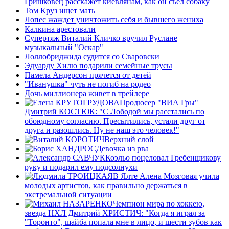
Гришковец расскажет киевлянам, как он съел собаку
Том Круз ищет мать
Лопес жаждет уничтожить себя и бывшего жениха
Калкина арестовали
Супертяж Виталий Кличко вручил Руслане
музыкальный "Оскар"
Лоллобриджида судится со Сваровски
Эдуарду Хилю подарили семейные трусы
Памела Андерсон прячется от детей
"Иванушка" чуть не погиб на родео
Дочь миллионера живет в трейлере
Продюсер "ВИА Гры"
Дмитрий КОСТЮК: "С Лободой мы расстались по
обоюдному согласию. Пресытились, устали друг от
друга и разошлись. Ну не наш это человек!"
Верхний слой
Девочка из рва
Коэльо поцеловал Гребенщикову
руку и подарил ему подсолнухи
В Ялте Алена Мозговая учила
молодых артистов, как правильно держаться в
экстремальной ситуации
Чемпион мира по хоккею,
звезда НХЛ Дмитрий ХРИСТИЧ: "Когда я играл за
"Торонто", шайба попала мне в лицо, и шести зубов как