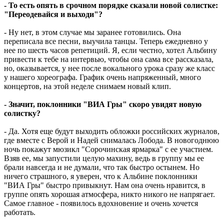
- То есть опять в срочном порядке сказали новой солистке:
"Переодевайся и выходи"?
- Ну нет, в этом случае мы заранее готовились. Она
переписала все песни, выучила танцы. Теперь ежедневно у
нее по шесть часов репетиций. Я, если честно, хотел Альбину
привести к тебе на интервью, чтобы она сама все рассказала,
но, оказывается, у нее после вокального урока сразу же класс
у нашего хореографа. График очень напряженный, много
концертов, на этой неделе снимаем новый клип.
- Значит, поклонники "ВИА Гры" скоро увидят новую
солистку?
- Да. Хотя еще будут выходить обложки российских журналов,
где вместе с Верой и Надей снималась Лобода. В новогоднюю
ночь покажут мюзикл "Сорочинская ярмарка" с ее участием.
Взяв ее, мы запустили целую махину, ведь в группу мы ее
брали навсегда и не думали, что так быстро остынем. Но
ничего страшного, я уверен, что к Альбине поклонники
"ВИА Гры" быстро привыкнут. Нам она очень нравится, в
группе опять хорошая атмосфера, никто никого не напрягает.
Самое главное - появилось вдохновение и очень хочется
работать.