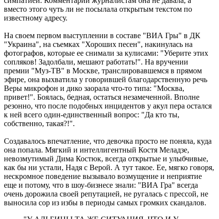
симпатией. Комментарии журналистам она не давала, а
вместо этого чуть ли не посылала открытым текстом по
известному адресу.
На своем первом выступлении в составе "ВИА Гры" в ДК
"Украина", на съемках "Хороших песен", накинулась на
фотографов, которые ее снимали за кулисами: "Уберите этих
сопляков! Задолбали, мешают работать!". На вручении
премии "Муз-ТВ" в Москве, транслировавшемся в прямом
эфире, она выхватила у говорившей благодарственную речь
Веры микрофон и дико заорала что-то типа: "Москва,
привет!". Боялась, бедная, остаться незамеченной. Вполне
резонно, что после подобных инцидентов у акул пера остался
к ней всего один-единственный вопрос: "Да кто ты,
собственно, такая?!".
Создавалось впечатление, что девочка просто не поняла, куда
она попала. Мягкий и интеллигентный Костя Меладзе,
невозмутимый Дима Костюк, всегда открытые и улыбчивые,
как бы ни устали, Надя с Верой. А тут такое. Ее, мягко говоря,
нескромное поведение вызывало возмущение и неприятие
еще и потому, что в шоу-бизнесе знали: "ВИА Гра" всегда
очень дорожила своей репутацией, не ругалась с прессой, не
выносила сор из избы в периоды самых громких скандалов.