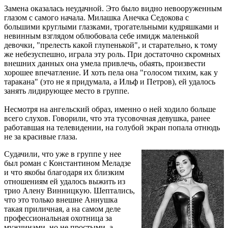
Замена оказалась неудачной. Это было видно невооруженным
глазом с самого начала. Милашка Анечка Седокова с
большими круглыми глазками, трогательными кудряшками и
невинным взглядом облюбовала себе имидж маленькой
девочки, "прелесть какой глупенькой", и старательно, к тому
же небезуспешно, играла эту роль. При достаточно скромных
внешних данных она умела привлечь, обаять, произвести
хорошее впечатление. И хоть пела она "голосом тихим, как у
таракана" (это не я придумала, а Ильф и Петров), ей удалось
занять лидирующее место в группе.
Несмотря на ангельский образ, именно о ней ходило больше
всего слухов. Говорили, что эта тусовочная девушка, ранее
работавшая на телевидении, на голубой экран попала отнюдь
не за красивые глаза.
Судачили, что уже в группе у нее
был роман с Константином Меладзе
и что якобы благодаря их близким
отношениям ей удалось выжить из
трио Алену Винницкую. Шептались,
что это только внешне Аннушка
такая приличная, а на самом деле
профессиональная охотница за
мужчинами, но не простыми, а