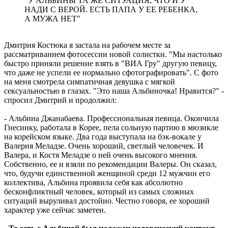
"У АЛЬБИНЫ ТА ЖЕ СИТУАЦИЯ, ЧТО И У
НАДИ С ВЕРОЙ. ЕСТЬ ПАПА У ЕЕ РЕБЕНКА,
А МУЖА НЕТ"
Дмитрия Костюка я застала на рабочем месте за
рассматриванием фотосессии новой солистки. "Мы настолько
быстро приняли решение взять в "ВИА Гру" другую певицу,
что даже не успели ее нормально сфотографировать". С фото
на меня смотрела симпатичная девушка с мягкой
сексуальностью в глазах. "Это наша Альбиночка! Нравится?" -
спросил Дмитрий и продолжил:
- Альбина Джанабаева. Профессиональная певица. Окончила
Гнесинку, работала в Корее, пела сольную партию в мюзикле
на корейском языке. Два года выступала на бэк-вокале у
Валерия Меладзе. Очень хороший, светлый человечек. И
Валера, и Костя Меладзе о ней очень высокого мнения.
Собственно, ее и взяли по рекомендации Валеры. Он сказал,
что, будучи единственной женщиной среди 12 мужчин его
коллектива, Альбина проявила себя как абсолютно
бесконфликтный человек, который из самых сложных
ситуаций выруливал достойно. Честно говоря, ее хороший
характер уже сейчас заметен.