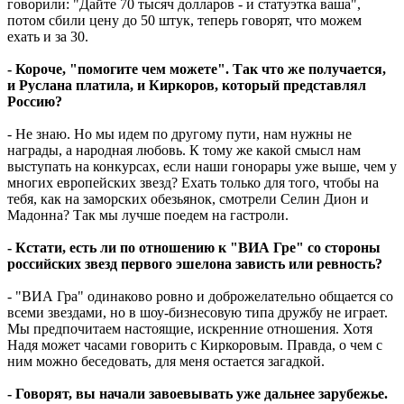
говорили: "Дайте 70 тысяч долларов - и статуэтка ваша",
потом сбили цену до 50 штук, теперь говорят, что можем
ехать и за 30.
- Короче, "помогите чем можете". Так что же получается,
и Руслана платила, и Киркоров, который представлял
Россию?
- Не знаю. Но мы идем по другому пути, нам нужны не
награды, а народная любовь. К тому же какой смысл нам
выступать на конкурсах, если наши гонорары уже выше, чем у
многих европейских звезд? Ехать только для того, чтобы на
тебя, как на заморских обезьянок, смотрели Селин Дион и
Мадонна? Так мы лучше поедем на гастроли.
- Кстати, есть ли по отношению к "ВИА Гре" со стороны
российских звезд первого эшелона зависть или ревность?
- "ВИА Гра" одинаково ровно и доброжелательно общается со
всеми звездами, но в шоу-бизнесовую типа дружбу не играет.
Мы предпочитаем настоящие, искренние отношения. Хотя
Надя может часами говорить с Киркоровым. Правда, о чем с
ним можно беседовать, для меня остается загадкой.
- Говорят, вы начали завоевывать уже дальнее зарубежье.