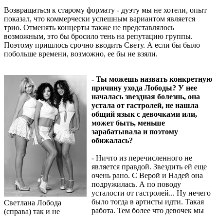
Возвращаться к старому формату - дуэту мы не хотели, опыт
показал, что коммерчески успешным вариантом является
трио. Отменять концерты также не представлялось
возможным, это бы бросило тень на репутацию группы.
Поэтому пришлось срочно вводить Свету. А если бы было
побольше времени, возможно, ее бы не взяли.
- Ты можешь назвать конкретную
причину ухода Лободы? У нее
началась звездная болезнь, она
устала от гастролей, не нашла
общий язык с девочками или,
может быть, меньше
зарабатывала и поэтому
обижалась?
- Ничто из перечисленного не
является правдой. Звездить ей еще
очень рано. С Верой и Надей она
подружилась. А по поводу
усталости от гастролей... Ну нечего
было тогда в артисты идти. Такая
Светлана Лобода
работа. Тем более что девочек мы
(справа) так и не