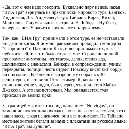
- Да, вот о чем надо говорить! Буквально пару недель назад
"ВИА Гра" вернулась из практически мирового тура. Бангкок,
Индонезия, Лос-Анджелес, Сеул, Тайвань, Корея, Китай,
Монголия. Триумфальные гастроли. А Лобода... Ну была,
теперь ее нет. У нас-то в группе все по-прежнему.
Так, как "ВИА Гру" принимали в этом туре, ее не чествовали
нигде и никогда. Я помню, раньше мы проводили концерты
"Скорпионз" и Патрисии Каас, и воспринимали их, как
небожителей, так это было то же самое. Сервис по полной
программе: лимузины, пентхаузы, деликатесная еда,
шампанское с ананасами. Байкеры в сопровождении, улицы
перекрыты, полиция честь отдает. Повсюду висят биг-борды
на полздания. В Гонконге в аэропорту собралось 30
репортеров, выставили 15 телекамер. Я, когда это
столпотворение увидел, был уверен, что прилетел Майкл
Джексон. А это нас встречали. Мы, оказывается, туда
приехали як великi зiрки.
За границей мы известны под названием "Nu virgos", но
тамошние поклонники вкладывают в него тот же смысл, что и
наши здесь, глядя на девочек, они все понимают. На Тайване
местные жители бегали за нами с плакатами на русском языке:
"ВИА Гра", вы лучшие".