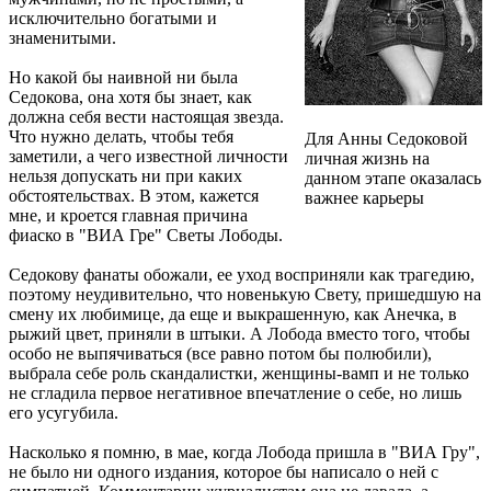
исключительно богатыми и
знаменитыми.
Но какой бы наивной ни была
Седокова, она хотя бы знает, как
должна себя вести настоящая звезда.
Что нужно делать, чтобы тебя
Для Анны Седоковой
заметили, а чего известной личности
личная жизнь на
нельзя допускать ни при каких
данном этапе оказалась
обстоятельствах. В этом, кажется
важнее карьеры
мне, и кроется главная причина
фиаско в "ВИА Гре" Светы Лободы.
Седокову фанаты обожали, ее уход восприняли как трагедию,
поэтому неудивительно, что новенькую Свету, пришедшую на
смену их любимице, да еще и выкрашенную, как Анечка, в
рыжий цвет, приняли в штыки. А Лобода вместо того, чтобы
особо не выпячиваться (все равно потом бы полюбили),
выбрала себе роль скандалистки, женщины-вамп и не только
не сгладила первое негативное впечатление о себе, но лишь
его усугубила.
Насколько я помню, в мае, когда Лобода пришла в "ВИА Гру",
не было ни одного издания, которое бы написало о ней с