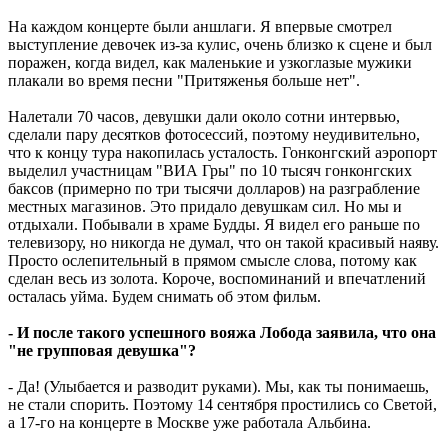
На каждом концерте были аншлаги. Я впервые смотрел
выступление девочек из-за кулис, очень близко к сцене и был
поражен, когда видел, как маленькие и узкоглазые мужики
плакали во время песни "Притяженья больше нет".
Налетали 70 часов, девушки дали около сотни интервью,
сделали пару десятков фотосессий, поэтому неудивительно,
что к концу тура накопилась усталость. Гонконгский аэропорт
выделил участницам "ВИА Гры" по 10 тысяч гонконгских
баксов (примерно по три тысячи долларов) на разграбление
местных магазинов. Это придало девушкам сил. Но мы и
отдыхали. Побывали в храме Будды. Я видел его раньше по
телевизору, но никогда не думал, что он такой красивый наяву.
Просто ослепительный в прямом смысле слова, потому как
сделан весь из золота. Короче, воспоминаний и впечатлений
осталась уйма. Будем снимать об этом фильм.
- И после такого успешного вояжа Лобода заявила, что она
"не групповая девушка"?
- Да! (Улыбается и разводит руками). Мы, как ты понимаешь,
не стали спорить. Поэтому 14 сентября простились со Светой,
а 17-го на концерте в Москве уже работала Альбина.