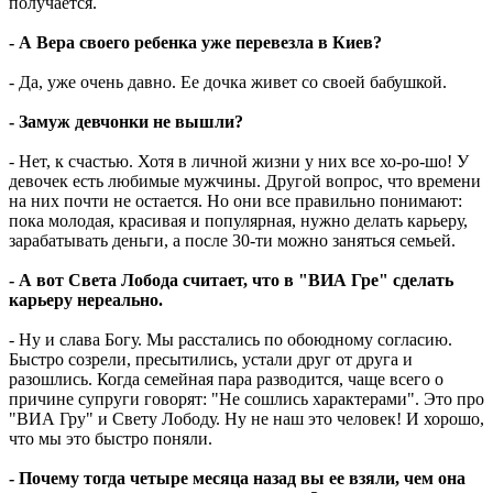
получается.
- А Вера своего ребенка уже перевезла в Киев?
- Да, уже очень давно. Ее дочка живет со своей бабушкой.
- Замуж девчонки не вышли?
- Нет, к счастью. Хотя в личной жизни у них все хо-ро-шо! У
девочек есть любимые мужчины. Другой вопрос, что времени
на них почти не остается. Но они все правильно понимают:
пока молодая, красивая и популярная, нужно делать карьеру,
зарабатывать деньги, а после 30-ти можно заняться семьей.
- А вот Света Лобода считает, что в "ВИА Гре" сделать
карьеру нереально.
- Ну и слава Богу. Мы расстались по обоюдному согласию.
Быстро созрели, пресытились, устали друг от друга и
разошлись. Когда семейная пара разводится, чаще всего о
причине супруги говорят: "Не сошлись характерами". Это про
"ВИА Гру" и Свету Лободу. Ну не наш это человек! И хорошо,
что мы это быстро поняли.
- Почему тогда четыре месяца назад вы ее взяли, чем она