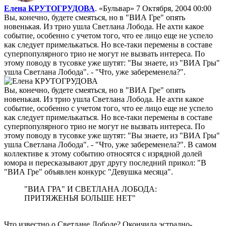
Елена КРУТОГРУДОВА
. «Бульвар»
7 Октября, 2004 00:00
Вы, конечно, будете смеяться, но в "ВИА Гре" опять
новенькая. Из трио ушла Светлана Лобода. Не ахти какое
событие, особенно с учетом того, что ее лицо еще не успело
как следует примелькаться. Но все-таки перемены в составе
суперпопулярного трио не могут не вызвать интереса. По
этому поводу в тусовке уже шутят: "Вы знаете, из "ВИА Гры"
ушла Светлана Лобода". - "Что, уже забеременела?".
Вы, конечно, будете смеяться, но в "ВИА Гре" опять
новенькая. Из трио ушла Светлана Лобода. Не ахти какое
событие, особенно с учетом того, что ее лицо еще не успело
как следует примелькаться. Но все-таки перемены в составе
суперпопулярного трио не могут не вызвать интереса. По
этому поводу в тусовке уже шутят: "Вы знаете, из "ВИА Гры"
ушла Светлана Лобода". - "Что, уже забеременела?". В самом
коллективе к этому событию относятся с изрядной долей
юмора и пересказывают друг другу последний прикол: "В
"ВИА Гре" объявлен конкурс "Девушка месяца".
"ВИА ГРА" И СВЕТЛАНА ЛОБОДА:
ПРИТЯЖЕНЬЯ БОЛЬШЕ НЕТ"
Что известно о Светлане Лободе? Окончила эстрадно-