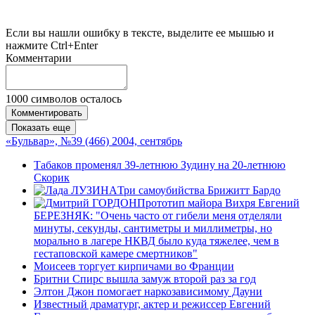
Если вы нашли ошибку в тексте, выделите ее мышью и
нажмите Ctrl+Enter
Комментарии
1000
символов осталось
Комментировать
Показать еще
«Бульвар», №39 (466) 2004, сентябрь
Табаков променял 39-летнюю Зудину на 20-летнюю
Скорик
Три самоубийства Брижитт Бардо
Прототип майора Вихря Евгений
БЕРЕЗНЯК: "Очень часто от гибели меня отделяли
минуты, секунды, сантиметры и миллиметры, но
морально в лагере НКВД было куда тяжелее, чем в
гестаповской камере смертников"
Моисеев торгует кирпичами во Франции
Бритни Спирс вышла замуж второй раз за год
Элтон Джон помогает наркозависимому Дауни
Известный драматург, актер и режиссер Евгений