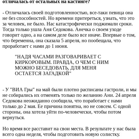
отличалась от остальных на кастинге?
- Отличалась своей подготовленностью, все-таки певица она
не без способностей. Но времени притереться, узнать, что это
за человек, не было. Нас катастрофически поджимали сроки.
Тогда только ушла Аня Седокова. Анечка о своем уходе
говорит одно, а на самом деле было все иначе. Впервые о том,
что беременна, она сказала 5 апреля, но пообещала, что
проработает с нами до 1 июня.
"НАДЯ ЧАСАМИ РАЗГОВАРИВАЕТ С
КИРКОРОВЫМ. ПРАВДА, О ЧЕМ С НИМ
МОЖНО БЕСЕДОВАТЬ, ДЛЯ МЕНЯ
ОСТАЕТСЯ ЗАГАДКОЙ"
- У "ВИА Гры" на май были плотно расписаны гастроли, и мы
не собирались их отменять только по желанию Ани. 24 апреля
Седокова неожиданно сообщила, что поработает с нами
только до 2 мая. Ее причина понятна, но не совсем. С одной
стороны, она хотела уйти по-человечески, чтобы потом
вернуться.
Но время все расставит на свои места. В результате у нас была
всего одна неделя, чтобы подготовить новую солистку.