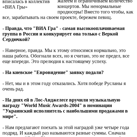
жалеем и ограничиваем количество
вписалась в коллектив
концертов. Мы ненормальные
«ВИА Гры»
продюсеры! Вместо того чтобы, как
все, зарабатывать на своем проекте, бережем певиц.
- Правда, что "ВИА Гра" - самая высокооплачиваемая
группа в России и конкурирует она только с Веркой
Сердючкой?
- Наверное, правда. Мы к этому относимся нормально, это
наша работа. Обогнали всех, но я считаю, это не предел, все
еще впереди. Это прелюдия к настоящему успеху.
- На киевское "Евровидение" заявку подали?
- Нет, мы и в этом году отказались. Хотя победе Русланы я
очень рад.
- На днях ей в Лос-Анджелесе вручили музыкальную
награду "World Music Awards-2004" в номинации
"Украинский исполнитель с наибольшими продажами в
мире".
- Нам предлагают поехать за этой наградой уже четыре года
подряд. И каждый раз называются разные суммы. Сначала