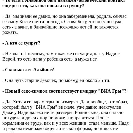
- То есть с Альбиной был налажен человеческий контакт
еще до того, как она попала в группу?
- Да, мы знали ее давно, но она забеременела, родила, сейчас
ее сыну Косте почти полгода. Слава Богу, что он у нее уже
есть - значит, в ближайшие несколько лет ей не захочется
рожать.
- А кто ее супруг?
- Не знаю. По-моему, там такая же ситуация, как у Нади с
Верой, то есть папа у ребенка есть, а мужа нет.
- Сколько лет Альбине?
- Она чуть старше девочек, по-моему, ей около 25-ти.
- Новый секс-символ соответствует имиджу "ВИА Гры"?
- Да. Хотя я ее параметры не измерял. Да и вообще, тот образ,
который был у "ВИА Гры" вначале, уже давно неактуален.
Даже у Нади далеко не те размеры. Родив сына, она сильно
похудела и до сих пор не может поправиться. После
кормления ее грудь, как и у всех женщин, стала меньше. Надя
и рада бы немножко округлить свои формы, но никак не