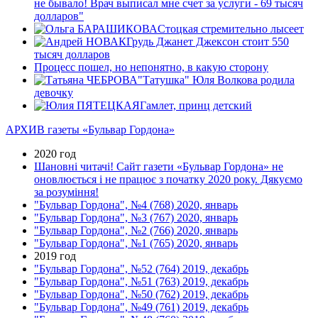
не бывало! Врач выписал мне счет за услуги - 69 тысяч
долларов"
Стоцкая стремительно лысеет
Грудь Джанет Джексон стоит 550
тысяч долларов
Процесс пошел, но непонятно, в какую сторону
"Татушка" Юля Волкова родила
девочку
Гамлет, принц детский
АРХИВ газеты «Бульвар Гордона»
2020 год
Шановні читачі! Сайт газети «Бульвар Гордона» не
оновлюється і не працює з початку 2020 року. Дякуємо
за розуміння!
"Бульвар Гордона", №4 (768) 2020, январь
"Бульвар Гордона", №3 (767) 2020, январь
"Бульвар Гордона", №2 (766) 2020, январь
"Бульвар Гордона", №1 (765) 2020, январь
2019 год
"Бульвар Гордона", №52 (764) 2019, декабрь
"Бульвар Гордона", №51 (763) 2019, декабрь
"Бульвар Гордона", №50 (762) 2019, декабрь
"Бульвар Гордона", №49 (761) 2019, декабрь