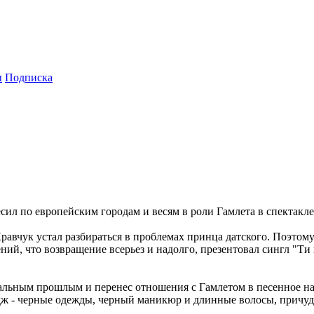
ы
Подписка
лесил по европейским городам и весям в роли Гамлета в спектак
 Кравчук устал разбираться в проблемах принца датского. Поэто
ий, что возвращение всерьез и надолго, презентовал сингл "Ти 
тральным прошлым и перенес отношения с Гамлетом в песенное н
ж - черные одежды, черный маникюр и длинные волосы, причудл