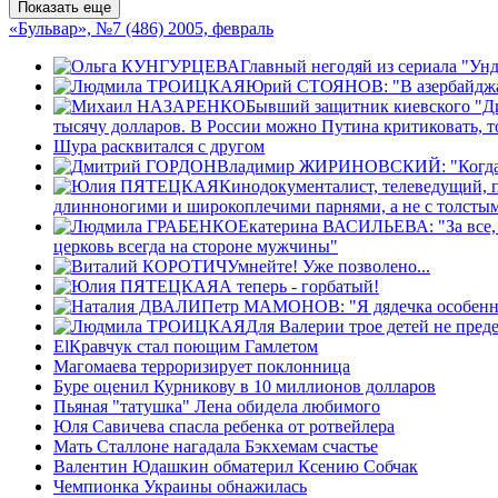
Показать еще
«Бульвар», №7 (486) 2005, февраль
Главный негодяй из сериала "Унд
Юрий СТОЯНОВ: "В азербайджанск
Бывший защитник киевского "Дин
тысячу долларов. В России можно Путина критиковать, т
Шура расквитался с другом
Владимир ЖИРИНОВСКИЙ: "Когда я ст
Кинодокументалист, телеведущий,
длинноногими и широкоплечими парнями, а не с толстым
Екатерина ВАСИЛЬЕВА: "За все, ч
церковь всегда на стороне мужчины"
Умнейте! Уже позволено...
А теперь - горбатый!
Петр МАМОНОВ: "Я дядечка особенный
Для Валерии трое детей не преде
ElКравчук стал поющим Гамлетом
Магомаева терроризирует поклонница
Буре оценил Курникову в 10 миллионов долларов
Пьяная "татушка" Лена обидела любимого
Юля Савичева спасла ребенка от ротвейлера
Мать Сталлоне нагадала Бэкхемам счастье
Валентин Юдашкин обматерил Ксению Собчак
Чемпионка Украины обнажилась