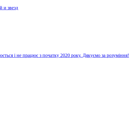
й и звезд
ється і не працює з початку 2020 року. Дякуємо за розуміння!