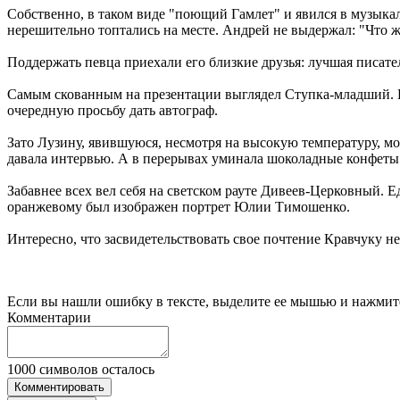
Собственно, в таком виде "поющий Гамлет" и явился в музыка
нерешительно топтались на месте. Андрей не выдержал: "Что же
Поддержать певца приехали его близкие друзья: лучшая писа
Самым скованным на презентации выглядел Ступка-младший. В
очередную просьбу дать автограф.
Зато Лузину, явившуюся, несмотря на высокую температуру, мож
давала интервью. А в перерывах уминала шоколадные конфеты 
Забавнее всех вел себя на светском рауте Дивеев-Церковный. 
оранжевому был изображен портрет Юлии Тимошенко.
Интересно, что засвидетельствовать свое почтение Кравчуку н
Если вы нашли ошибку в тексте, выделите ее мышью и нажмите
Комментарии
1000
символов осталось
Комментировать