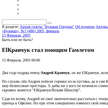
В разделе:
Архив газеты "Бульвар Гордона"
Об издании
Автор
«Бульвар», №7 (486) 2005, февраль
15 Февраля, 2005
Быть или не быть?
ElКравчук стал поющим Гамлетом
15 Февраля, 2005 00:00
Два года подряд певец
Андрей Кравчук
, он же ElКравчук, ко
По слухам, оба Андрея побили горшки из-за пустяка, да и сам
шоу-бизнесовые просторы. А дабы ни у кого не возникло сомнен
скромно значится "ElКравчук/Вiльям Шекспiр".
Судя по всему, Андрей не смог окончательно расстаться с теа
принца к Офелии. Но при этом совершенно изменил свой имид