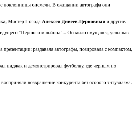
ные поклонницы онемели. В ожидании автографа они
пка
, Мистер Погода
Алексей Дивеев-Церковный
и другие.
ведущего "Першого мiльйона"... Он мило смущался, услышав
а презентации: раздавала автографы, позировала с компактом,
вал пиджак и демонстрировал футболку, где черным по
 восприняли возвращение конкурента без особого энтузиазма.