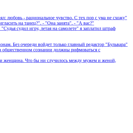
: любовь - рациональное чувство. С тех пор с ума не схожу"
сить на танец?". - "Она занята". - "А вас?"
удья судил игру, летая на самолете" я заплатил штраф
нам. Без очереди войдет только главный редактор "Бульвара"
 общественном сознании должны рифмоваться с
сти женщина. Что бы ни случилось между мужем и женой,