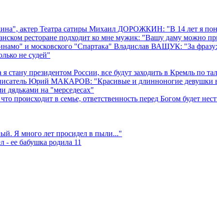
ина", актер Театра сатиры Михаил ДОРОЖКИН: "В 14 лет я понял
ом ресторане подходит ко мне мужик: "Вашу даму можно пригла
амо" и московского "Спартака" Владислав ВАЩУК: "За фразу: "С
олько не судей"
ану президентом России, все будут заходить в Кремль по тало
 писатель Юрий МАКАРОВ: "Красивые и длинноногие девушки в
и дядьками на "мерседесах"
то происходит в семье, ответственность перед Богом будет не
. Я много лет просидел в пыли..."
л - ее бабушка родила 11