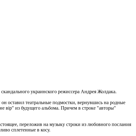
ле скандального украинского режиссера Андрея Жолдака.
му он оставил театральные подмостки, вернувшись на родные
не вiр" из будущего альбома. Причем в строке "авторы"
астоящее, переложив на музыку строки из любовного послания
иво сплетенные в косу.