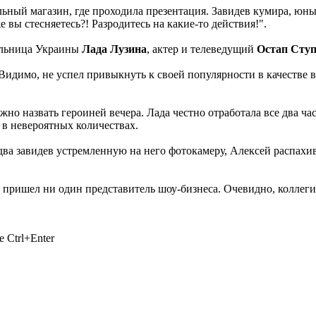
льный магазин, где проходила презентация. Завидев кумира, ю
 вы стесняетесь?! Разродитесь на какие-то действия!".
тельница Украины
Лада Лузина
, актер и телеведущий
Остап Сту
идимо, не успел привыкнуть к своей популярности в качестве 
но назвать героиней вечера. Лада честно отработала все два час
в невероятных количествах.
Едва завидев устремленную на него фотокамеру, Алексей распахи
е пришел ни один представитель шоу-бизнеса. Очевидно, коллеги
 Ctrl+Enter