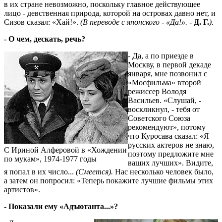
в их стране невозможно, поскольку главное действующее
лицо - девственная природа, которой на островах давно нет, и
Сизов сказал: «Хай!».
(В переводе с японского - «Да!». -
Д. Г.
).
- О чем, дескать, речь?
- Да, а по приезде в
Москву, в первой декаде
января, мне позвонил с
«Мосфильма» второй
режиссер Володя
Васильев. «Слушай, -
воскликнул, - тебя от
Советского Союза
рекомендуют», потому
что Куросава сказал: «Я
русских актеров не знаю,
С Ириной Алферовой в «Хождении
поэтому предложите мне
по мукам», 1974-1977 годы
ваших лучших». Видите,
я попал в их число...
(Смеется).
Нас несколько человек было,
а затем он попросил: «Теперь покажите лучшие фильмы этих
артистов».
- Показали ему «Адъютанта...»?