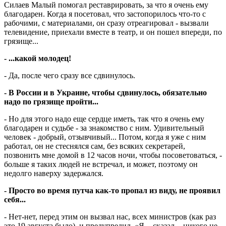
Силаев Малый помогал реставрировать, за что я очень ему
благодарен. Когда я посетовал, что застопорилось что-то с
рабочими, с материалами, он сразу отреагировал - вызвали
телевидение, приехали вместе в театр, и он пошел впереди, по
грязище...
- ...какой молодец!
- Да, после чего сразу все сдвинулось.
- В России и в Украине, чтобы сдвинулось, обязательно
надо по грязище пройти...
- Но для этого надо еще сердце иметь, так что я очень ему
благодарен и судьбе - за знакомство с ним. Удивительный
человек - добрый, отзывчивый... Потом, когда я уже с ним
работал, он не стеснялся сам, без всяких секретарей,
позвонить мне домой в 12 часов ночи, чтобы посоветоваться, -
больше я таких людей не встречал, и может, поэтому он
недолго наверху задержался.
- Просто во время путча как-то пропал из виду, не проявил
себя...
- Нет-нет, перед этим он вызвал нас, всех министров (как раз
это 19 августа было), и предупредил. «Я, - сказал, - никого не