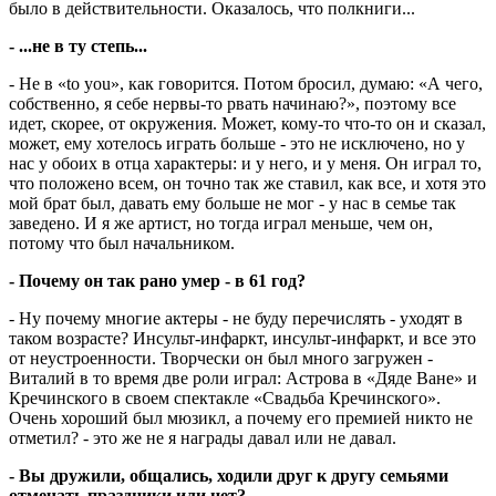
было в действительности. Оказалось, что полкниги...
- ...не в ту степь...
- Не в «to you», как говорится. Потом бросил, думаю: «А чего,
собственно, я себе нервы-то рвать начинаю?», поэтому все
идет, скорее, от окружения. Может, кому-то что-то он и сказал,
может, ему хотелось играть больше - это не исключено, но у
нас у обоих в отца характеры: и у него, и у меня. Он играл то,
что положено всем, он точно так же ставил, как все, и хотя это
мой брат был, давать ему больше не мог - у нас в семье так
заведено. И я же артист, но тогда играл меньше, чем он,
потому что был начальником.
- Почему он так рано умер - в 61 год?
- Ну почему многие актеры - не буду перечислять - уходят в
таком возрасте? Инсульт-инфаркт, инсульт-инфаркт, и все это
от неустроенности. Творчески он был много загружен -
Виталий в то время две роли играл: Астрова в «Дяде Ване» и
Кречинского в своем спектакле «Свадьба Кречинского».
Очень хороший был мюзикл, а почему его премией никто не
отметил? - это же не я награды давал или не давал.
- Вы дружили, общались, ходили друг к другу семьями
отмечать праздники или нет?