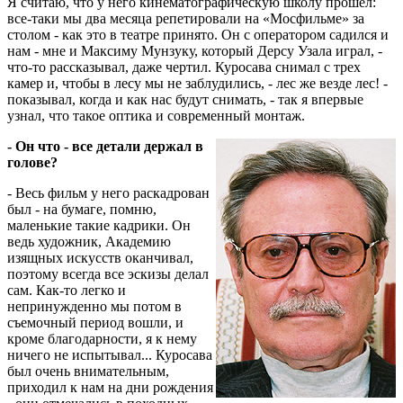
Я считаю, что у него кинематографическую школу прошел:
все-таки мы два месяца репетировали на «Мосфильме» за
столом - как это в театре принято. Он с оператором садился и
нам - мне и Максиму Мунзуку, который Дерсу Узала играл, -
что-то рассказывал, даже чертил. Куросава снимал с трех
камер и, чтобы в лесу мы не заблудились, - лес же везде лес! -
показывал, когда и как нас будут снимать, - так я впервые
узнал, что такое оптика и современный монтаж.
- Он что - все детали держал в
голове?
- Весь фильм у него раскадрован
был - на бумаге, помню,
маленькие такие кадрики. Он
ведь художник, Академию
изящных искусств оканчивал,
поэтому всегда все эскизы делал
сам. Как-то легко и
непринужденно мы потом в
съемочный период вошли, и
кроме благодарности, я к нему
ничего не испытывал... Куросава
был очень внимательным,
приходил к нам на дни рождения