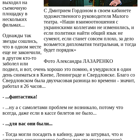
выходил на
съемочную
С Дмитрием Гордоном в своем кабинете
площадку в
художественного руководителя Малого
нескольких
театра. «Наши взаимоотношения с
фильмах...
украинскими коллегами не изменились, и
если политики найти общий язык не
Однажды так
сумеют, если станет совсем плохо, за дело
звезды сошлись,
возьмется дипломатия театральная, и тогда
что в одном месте
будет порядок»
еще не закончили,
в другом кто-то
Фото Александра ЛАЗАРЕНКО
заболел или
подвел, и вот, очень хорошо это помню, я умудрился в один
день сниматься в Киеве, Ленинграде и Свердловске. Благо со
Свердловском была двухчасовая разница во времени - значит,
работал я 26 часов...
- ...фантастика!
- ...ну а с самолетами проблем не возникало, потому что
всегда, даже если в кассе билетов не было...
- ...для вас они были...
- Тогда могли посадить в кабину, даже за штурвал, что и
случалось неоднократно (сейчас все это стало сложнее).