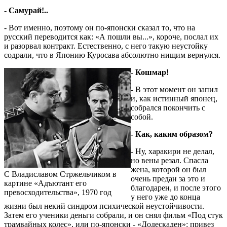
- Самурай!..
- Вот именно, поэтому он по-японски сказал то, что на
русский переводится как: «А пошли вы...», короче, послал их
и разорвал контракт. Естеcтвенно, с него такую неустойку
содрали, что в Японию Куросава абсолютно нищим вернулся.
- Кошмар!
- В этот момент он запил
и, как истинный японец,
собрался покончить с
собой.
- Как, каким образом?
- Ну, харакири не делал,
но вены резал. Спасла
жена, которой он был
С Владиславом Стржельчиком в
очень предан за это и
картине «Адъютант его
благодарен, и после этого
превосходительства», 1970 год
у него уже до конца
жизни был некий синдром психической неустойчивости.
Затем его ученики деньги собрали, и он снял фильм «Под стук
трамвайных колес», или по-японски - «Додескаден»: привез