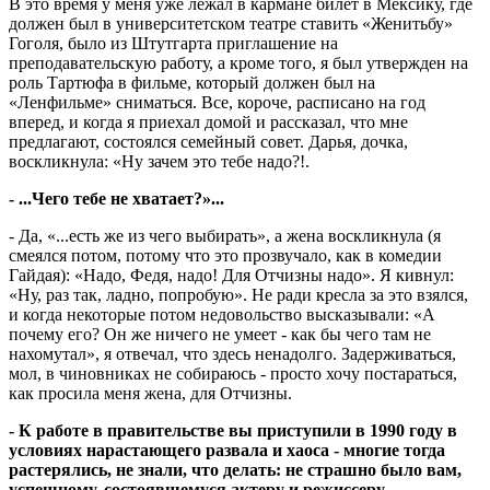
В это время у меня уже лежал в кармане билет в Мексику, где
должен был в университетском театре ставить «Женитьбу»
Гоголя, было из Штутгарта приглашение на
преподавательскую работу, а кроме того, я был утвержден на
роль Тартюфа в фильме, который должен был на
«Ленфильме» сниматься. Все, короче, расписано на год
вперед, и когда я приехал домой и рассказал, что мне
предлагают, состоялся семейный совет. Дарья, дочка,
воскликнула: «Ну зачем это тебе надо?!.
- ...Чего тебе не хватает?»...
- Да, «...есть же из чего выбирать», а жена воскликнула (я
смеялся потом, потому что это прозвучало, как в комедии
Гайдая): «Надо, Федя, надо! Для Отчизны надо». Я кивнул:
«Ну, раз так, ладно, попробую». Не ради кресла за это взялся,
и когда некоторые потом недовольство высказывали: «А
почему его? Он же ничего не умеет - как бы чего там не
нахомутал», я отвечал, что здесь ненадолго. Задерживаться,
мол, в чиновниках не собираюсь - просто хочу постараться,
как просила меня жена, для Отчизны.
- К работе в правительстве вы приступили в 1990 году в
условиях нарастающего развала и хаоса - многие тогда
растерялись, не знали, что делать: не страшно было вам,
успешному, состоявшемуся актеру и режиссеру,