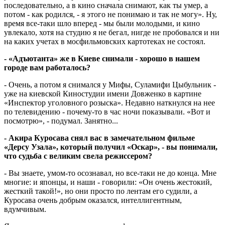
последовательно, а в кино сначала снимают, как ты умер, а
потом - как родился, - я этого не понимаю и так не могу». Ну,
время все-таки шло вперед - мы были молодыми, и кино
увлекало, хотя на студию я не бегал, нигде не пробовался и ни
на каких учетах в мосфильмовских картотеках не состоял.
- «Адъютанта» же в Киеве снимали - хорошо в нашем
городе вам работалось?
- Очень, а потом я снимался у Мифы, Суламифи Цыбульник -
уже на киевской Киностудии имени Довженко в картине
«Инспектор уголовного розыска». Недавно наткнулся на нее
по телевидению - почему-то в час ночи показывали. «Вот и
посмотрю», - подумал. Занятно...
- Акира Куросава снял вас в замечательном фильме
«Дерсу Узала», который получил «Оскар», - вы понимали,
что судьба с великим свела режиссером?
- Вы знаете, умом-то осознавал, но все-таки не до конца. Мне
многие: и японцы, и наши - говорили: «Он очень жестокий,
жесткий такой!», но они просто по лентам его судили, а
Куросава очень добрым оказался, интеллигентным,
вдумчивым.