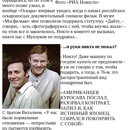
обращались, но об этом я
Фото «РИА Новости»
много позже узнал, и
вообще «Оскара» впервые увидел, когда о наших российских
оскароносцах документальный снимали фильм. В музее
«Мосфильма» мне позволили подержать статуэтку. «Дайте, -
говорю, - хоть сфотографируюсь с ней, чтобы внучка знала» -
на этом все и закончилось. Никто в комитет не вызывал,
никто нас с Мунзуком не поздравил...
- ...и руки никто не пожал?
- Никто! Даже машину по
госцене купить не предложили -
я уж не говорю о том, чтобы
подарить, а тогда, в 76-м, это
распространенный вид
поощрения был.
«АМЕРИКАНЦЕВ
КУРОСАВА ПОСЛАЛ,
РАЗОРВАЛ КОНТРАКТ,
ЗАПИЛ И, КАК
С братом Виталием. «У нас
ИСТИННЫЙ ЯПОНЕЦ,
были нормальные
СОБРАЛСЯ ПОКОНЧИТЬ
отношения — непростыми
С СОБОЙ»
их пытаются изобразить.