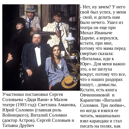
- Нет, ну зачем? У него
свой был успех, у меня
- свой, и делить нам
было нечего. Ушел из
театра он еще при
Михал Иваныче
Цареве, а вернулся,
кстати, при мне,
потому что мама перед
смертью сказала:
«Виталька, иди к
Юре». Для меня важно
это, а не шелуха
вокруг, потому что все,
что о наших раздорах
пишут, - домыслы.
Кстати, есть книга
Участники постановки Сергея
Овчинниковой и
Соловьева «Дядя Ваня» в Малом
Карапетян «Виталий
театре (1993 год): Светлана Аманова,
Соломин. Три любви»,
Юрий Соломин (главная роль
но когда я взялся ее
Войницкого), Виталий Соломин
читать, машинально
(доктор Астров), Сергей Соловьев и
взял карандаш и стал
Татьяна Друбич
писать на полях, как