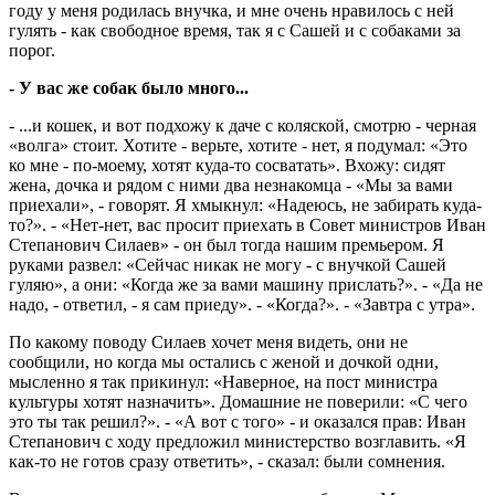
году у меня родилась внучка, и мне очень нравилось с ней
гулять - как свободное время, так я с Сашей и с собаками за
порог.
- У вас же собак было много...
- ...и кошек, и вот подхожу к даче с коляской, смотрю - черная
«волга» стоит. Хотите - верьте, хотите - нет, я подумал: «Это
ко мне - по-моему, хотят куда-то сосватать». Вхожу: сидят
жена, дочка и рядом с ними два незнакомца - «Мы за вами
приехали», - говорят. Я хмыкнул: «Надеюсь, не забирать куда-
то?». - «Нет-нет, вас просит приехать в Совет министров Иван
Степанович Силаев» - он был тогда нашим премьером. Я
руками развел: «Сейчас никак не могу - с внучкой Сашей
гуляю», а они: «Когда же за вами машину прислать?». - «Да не
надо, - ответил, - я сам приеду». - «Когда?». - «Завтра с утра».
По какому поводу Силаев хочет меня видеть, они не
сообщили, но когда мы остались с женой и дочкой одни,
мысленно я так прикинул: «Наверное, на пост министра
культуры хотят назначить». Домашние не поверили: «С чего
это ты так решил?». - «А вот с того» - и оказался прав: Иван
Степанович с ходу предложил министерство возглавить. «Я
как-то не готов сразу ответить», - сказал: были сомнения.