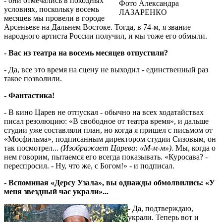
- они отмечались в походных
Фото Александра
условиях, поскольку восемь
ЛАЗАРЕНКО
месяцев мы провели в городе
Арсеньеве на Дальнем Востоке. Тогда, в 74-м, я звание
народного артиста России получил, и мы тоже его обмыли.
- Вас из театра на восемь месяцев отпустили?
- Да, все это время на сцену не выходил - единственный раз
такое позволили.
- Фантастика!
- В кино Царев не отпускал - обычно на всех ходатайствах
писал резолюцию: «В свободное от театра время», и дальше
студии уже составляли план, но когда я пришел с письмом от
«Мосфильма», подписанным директором студии Сизовым, он
так посмотрел...
(Изображает Царева: «М-м-м»).
Мы, когда о
нем говорим, пытаемся его всегда показывать. «Куросава? -
переспросил. - Ну, что же, с Богом!» - и подписал.
- Вспоминая «Дерсу Узала», вы однажды обмолвились: «У
меня звездный час украли»...
- Да, подтверждаю,
украли. Теперь вот и