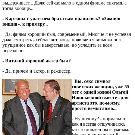
выдерживает... Даже сейчас мало в одном фильме сняться, а
тогда вообще...
- Картины с участием брата вам нравились? «Зимняя
вишня», к примеру...
- Да, фильм хороший был, современный. Многие я не успевал
даже смотреть - сейчас вот, когда появляется возможность,
упущенное как бы наверстываю, но уследить за всем
нереально.
- Виталий хороший актер был?
- Да, причем и актер, и режиссер.
- Вы, секс-символ
советских женщин, уже 55
лет с одной женой Ольгой
Николаевной вместе - для
артиста это, по-моему,
просто немыслимо...
- Ну почему? - нормально:
как я всегда отшучиваюсь,
кто-то должен быть умным.
Может, в критический