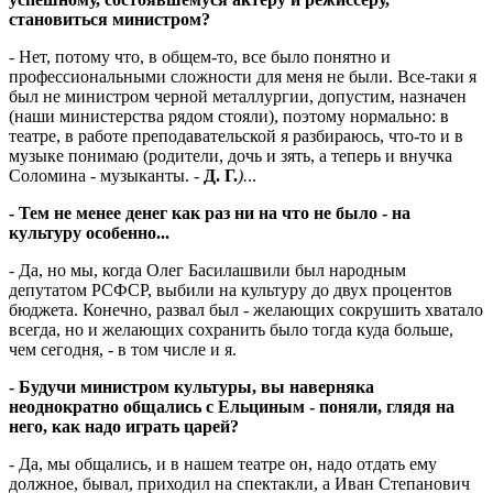
становиться министром?
- Нет, потому что, в общем-то, все было понятно и
профессиональными сложности для меня не были. Все-таки я
был не министром черной металлургии, допустим, назначен
(наши министерства рядом стояли), поэтому нормально: в
театре, в работе преподавательской я разбираюсь, что-то и в
музыке понимаю (родители, дочь и зять, а теперь и внучка
Соломина - музыканты. -
Д. Г.
).
..
- Тем не менее денег как раз ни на что не было - на
культуру особенно...
- Да, но мы, когда Олег Басилашвили был народным
депутатом РСФСР, выбили на культуру до двух процентов
бюджета. Конечно, развал был - желающих сокрушить хватало
всегда, но и желающих сохранить было тогда куда больше,
чем сегодня, - в том числе и я.
- Будучи министром культуры, вы наверняка
неоднократно общались с Ельциным - поняли, глядя на
него, как надо играть царей?
- Да, мы общались, и в нашем театре он, надо отдать ему
должное, бывал, приходил на спектакли, а Иван Степанович