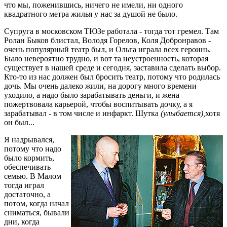
что мы, поженившись, ничего не имели, ни одного
квадратного метра жилья у нас за душой не было.
Супруга в московском ТЮЗе работала - тогда тот гремел. Там
Ролан Быков блистал, Володя Горелов, Коля Добронравов -
очень популярный театр был, и Ольга играла всех героинь.
Было невероятно трудно, и вот та неустроенность, которая
существует в нашей среде и сегодня, заставила сделать выбор.
Кто-то из нас должен был бросить театр, потому что родилась
дочь. Мы очень далеко жили, на дорогу много времени
уходило, а надо было зарабатывать деньги, и жена
пожертвовала карьерой, чтобы воспитывать дочку, а я
зарабатывал - в том числе и инфаркт. Шутка
(улыбается),
хотя
он был...
Я надрывался,
потому что надо
было кормить,
обеспечивать
семью. В Малом
тогда играл
достаточно, а
потом, когда начал
сниматься, бывали
дни, когда