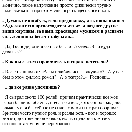
Конечно, такое напряжение просто физически трудно
выдерживать и при этом еще играть здесь спектакли.
- Думаю, не ошибусь, если предположу, что, когда вышел
«Адъютант его превосходительства», а позднее другие
ваши картины, за вами, красавцем-мужиком в расцвете
сил, женщины бегали табунами...
- Да, Господи, они и сейчас бегают
(смеется)
- а куда
деваться?
- Как вы с этим справляетесь и справляетесь ли?
- Все спрашивают: «А вы влюблялись в такую-то?.. А у вас
был в этом фильме роман?.. А в театре?..». Господи...
- ...да все разве упомнишь?
- Я сыграл около 100 ролей, причем практически все мои
герои были влюблены, и если бы везде это сопровождалось
романами, я бы сейчас не сидел с вами и не разговаривал.
Зрители часто путают роль и реальность - вот и хорошо:
значит, достоверно все было, но из сценария в жизнь
отношения у меня не переходили...