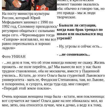
момент такими оказались
оба: обычно я говорю так, но
это правда - мы ж люди
На посту министра культуры
творческие.
России, который Юрий
Мефодьевич занимал с 1990 по
- Бывали ли ситуации,
1992 год, Соломину приходилось
когда ваш брак трещал по
регулярно общаться с сильными
швам или оказывался под
мира сего. «Черномырдин тогда
угрозой?
«Газпром» возглавлял, но мы все
равно пересекались и хорошо
- Ну, угрозы и сейчас есть...
ладили»
- ...не сомневаюсь...
Фото УНИАН
- ...но дело в том, что об этом никогда никому не скажу. Жизнь
прожить - не поле перейти, да? Мы вынесли все: у нас было
трудное становление, оба не москвичи, вместе у Пашенной
учились... Кстати, до этого Ольга была студенткой Львовского
университета - мать ее, Феодосия Степановна, там, во Львове,
и похоронена, и супруга, когда туда еду, мне говорит:
«Передай этой земле поклон».
Очень хорошая женщина теща была - кстати, моя поклонница:
вот случается же такое! Ольга даже на нее обижалась: мол, ко
мне, зятю, она относится лучше, чем к дочке, а веду я к тому,