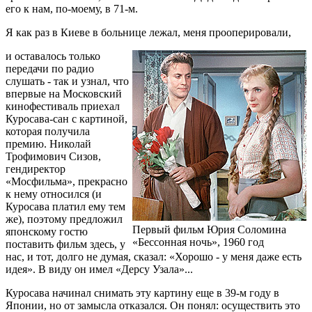
его к нам, по-моему, в 71-м.
Я как раз в Киеве в больнице лежал, меня прооперировали,
и оставалось только
передачи по радио
слушать - так и узнал, что
впервые на Московский
кинофестиваль приехал
Куросава-сан с картиной,
которая получила
премию. Николай
Трофимович Сизов,
гендиректор
«Мосфильма», прекрасно
к нему относился (и
Куросава платил ему тем
же), поэтому предложил
Первый фильм Юрия Соломина
японскому гостю
«Бессонная ночь», 1960 год
поставить фильм здесь, у
нас, и тот, долго не думая, сказал: «Хорошо - у меня даже есть
идея». В виду он имел «Дерсу Узала»...
Куросава начинал снимать эту картину еще в 39-м году в
Японии, но от замысла отказался. Он понял: осуществить это