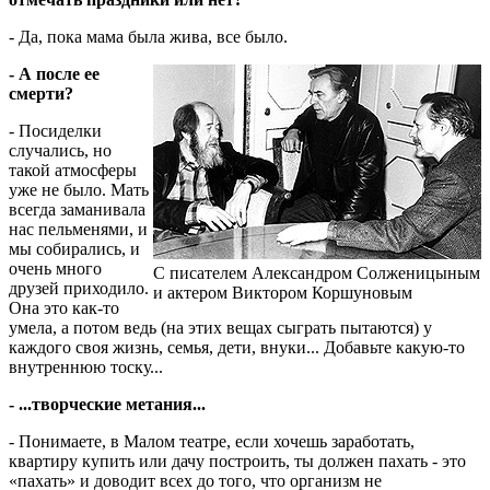
- Да, пока мама была жива, все было.
- А после ее
смерти?
- Посиделки
случались, но
такой атмосферы
уже не было. Мать
всегда заманивала
нас пельменями, и
мы собирались, и
очень много
С писателем Александром Солженицыным
друзей приходило.
и актером Виктором Коршуновым
Она это как-то
умела, а потом ведь (на этих вещах сыграть пытаются) у
каждого своя жизнь, семья, дети, внуки... Добавьте какую-то
внутреннюю тоску...
- ...творческие метания...
- Понимаете, в Малом театре, если хочешь заработать,
квартиру купить или дачу построить, ты должен пахать - это
«пахать» и доводит всех до того, что организм не