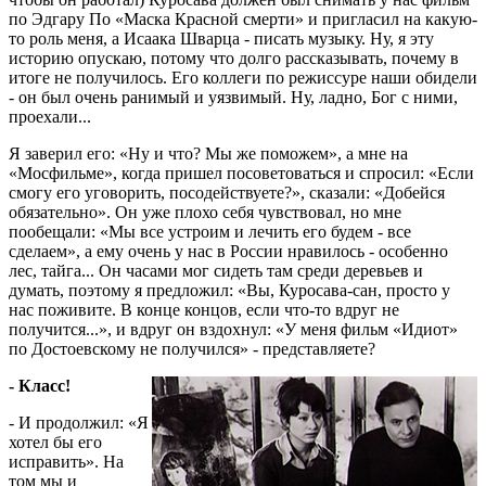
по Эдгару По «Маска Красной смерти» и пригласил на какую-
то роль меня, а Исаака Шварца - писать музыку. Ну, я эту
историю опускаю, потому что долго рассказывать, почему в
итоге не получилось. Его коллеги по режиссуре наши обидели
- он был очень ранимый и уязвимый. Ну, ладно, Бог с ними,
проехали...
Я заверил его: «Ну и что? Мы же поможем», а мне на
«Мосфильме», когда пришел посоветоваться и спросил: «Если
смогу его уговорить, посодействуете?», сказали: «Добейся
обязательно». Он уже плохо себя чувствовал, но мне
пообещали: «Мы все устроим и лечить его будем - все
сделаем», а ему очень у нас в России нравилось - особенно
лес, тайга... Он часами мог сидеть там среди деревьев и
думать, поэтому я предложил: «Вы, Куросава-сан, просто у
нас поживите. В конце концов, если что-то вдруг не
получится...», и вдруг он вздохнул: «У меня фильм «Идиот»
по Достоевскому не получился» - представляете?
- Класс!
- И продолжил: «Я
хотел бы его
исправить». На
том мы и