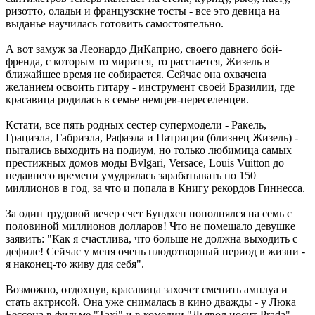
ризотто, оладьи и французские тосты - все это девица на
выданье научилась готовить самостоятельно.
А вот замуж за Леонардо ДиКаприо, своего давнего бой-
френда, с которым то мирится, то расстается, Жизель в
ближайшее время не собирается. Сейчас она охвачена
желанием освоить гитару - инструмент своей Бразилии, где
красавица родилась в семье немцев-переселенцев.
Кстати, все пять родных сестер супермодели - Ракель,
Грациэла, Габриэла, Рафаэла и Патриция (близнец Жизель) -
пытались выходить на подиум, но только любимица самых
престижных домов моды Bvlgari, Versace, Louis Vuitton до
недавнего времени умудрялась зарабатывать по 150
миллионов в год, за что и попала в Книгу рекордов Гиннесса.
За один трудовой вечер счет Бундхен пополнялся на семь с
половиной миллионов долларов! Что не помешало девушке
заявить: "Как я счастлива, что больше не должна выходить с
дефиле! Сейчас у меня очень плодотворный период в жизни -
я наконец-то живу для себя".
Возможно, отдохнув, красавица захочет сменить амплуа и
стать актрисой. Она уже снималась в кино дважды - у Люка
Бессона в фильме "Taxi" и в комедии "Дьявол носит Prada".