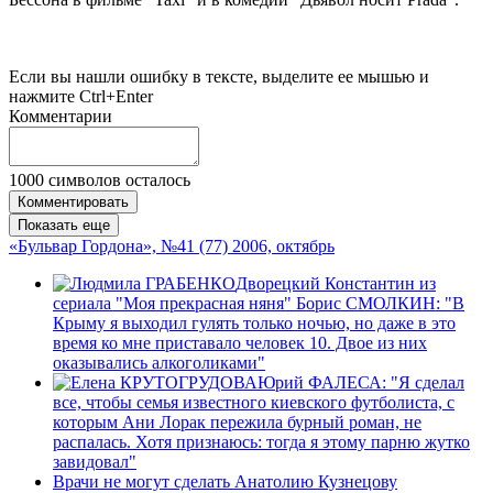
Если вы нашли ошибку в тексте, выделите ее мышью и
нажмите Ctrl+Enter
Комментарии
1000
символов осталось
Комментировать
Показать еще
«Бульвар Гордона», №41 (77) 2006, октябрь
Дворецкий Константин из
сериала "Моя прекрасная няня" Борис СМОЛКИН: "В
Крыму я выходил гулять только ночью, но даже в это
время ко мне приставало человек 10. Двое из них
оказывались алкоголиками"
Юрий ФАЛЕСА: "Я сделал
все, чтобы семья известного киевского футболиста, с
которым Ани Лорак пережила бурный роман, не
распалась. Хотя признаюсь: тогда я этому парню жутко
завидовал"
Врачи не могут сделать Анатолию Кузнецову