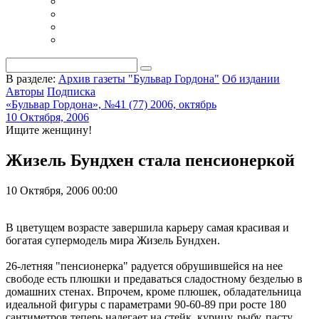
В разделе:
Архив газеты "Бульвар Гордона"
Об издании
Авторы
Подписка
«Бульвар Гордона», №41 (77) 2006, октябрь
10 Октября, 2006
Ищите женщину!
Жизель Бундхен стала пенсионеркой
10 Октября, 2006 00:00
В цветущем возрасте завершила карьеру самая красивая и
богатая супермодель мира Жизель Бундхен.
26-летняя "пенсионерка" радуется обрушившейся на нее
свободе есть плюшки и предаваться сладостному безделью в
домашних стенах. Впрочем, кроме плюшек, обладательница
идеальной фигуры с параметрами 90-60-89 при росте 180
сантиметров теперь налегает на стейк, курицу, рыбу, пасту,