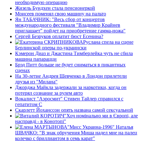
необходимую операцию
Жизель Бундхен стала пенсионеркой
Моисеев поменял свою машину на пальто
Ян ТАБАЧНИК: "Весь сбор от концертов
международного фестиваля "Владимир Крайнев
приглашает" пойдет на приобретение гамма-ножа"
Сергей Безруков оплатит бюст Есенина?
Руслана спела на сцене
Берлинской оперы по-украински
Кэмерон Диаз и Джастина Тимберлейка чуть не сбила
машина папарацци
Брэд Питт больше не будет сниматься в пикантных
сценах
На 30-летие Андрея Шевченко в Лондон прилетели
друзья из "Милана"
Джорджа Майкла задержали за наркотики, когда он
потерял сознание за рулем авто
Вокалист "Аэросмит" Стивен Тайлер справился с
гепатитом С
Скарлетт Йоханссон опять названа самой сексуальной
"Хоч номiнально ми в Європi, але
насправдi - в Конотопi"
"Мисс Украина-1996" Наталья
ШВАЧКО: "В знак обручения Миша надел мне на палец
колечко с бриллиантом в семь карат"