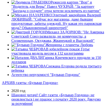
Режиссер картин "Вор" и
"Водитель для Веры" Павел ЧУХРАЙ: "За картину
"Баллада о солдате" отца хотели исключить из партии"
Элитный закройщик Валерий
ЛЮБИВЫЙ: "Сейчас все магазины, даже бывшие
продуктовые, забиты одеждой. Ну какая это парижская
мода? Обыкновенный ширпотреб"
Михаил ЗАДОРНОВ: "Не Америка
Советский Союз развалила, не коммунисты, а
Солженицын, Окуджава, Жванецкий и Высоцкий"
Женщины с планеты Любовь
В юбилейном показе Готье
участвовала модель весом в 132 килограммa
Гарика Кричевского продали за 150
долларов
Снежана Егорова родила третьего
ребенка
Агентство нерухомості "Бульвар Гордона"
АРХИВ газеты «Бульвар Гордона»
2020 год
Шановні читачі! Сайт газети «Бульвар Гордона» не
оновлюється і не працює з початку 2020 року. Дякуємо
за розуміння!