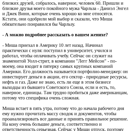
близких друзей, собралось, наверное, человек 60. Пришли и
близкие друзья моего покойного мужа Чарльза - Даниэл Энгел
и Джек Винн, которые очень хорошо ко мне относятся.
Кстати, они одобрили мой выбор и сказали, что Миша
обязательно понравился бы Чарльзу.
- А можно подробнее рассказать о вашем женихе?
- Миша приехал в Америку 10 лет назад. Начинал
практически с нуля: поступил в университет, учился и
работал, чтобы оплачивать учебу. Сейчас он служит на
знаменитой Уолл-стрит, в компании "Легг Мейсон" - по-
моему, она входит в пятерку самых крупных компаний
Америки. Его должность называется портфолио-менеджер: он
инвестирует деньги в акции, его сектор - природные ресурсы,
нефть и газ. Даже не знаю, есть ли еще в этом бизнесе
выходцы из бывшего Советского Союза, если и есть, то,
наверное, единицы. Там трудно пробиться даже американцам,
потому что специфика очень сложная.
Миша встает в пять утра, потому что до начала рабочего дня
ему нужно прочитать массу сводок и документов, чтобы
проанализировать все данные и принять правильное решение.
На кону очень большие деньги, соответственно и
ответственность серьезная. Сейчас у Миши отпуск, поэтому