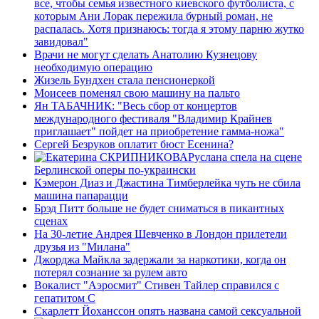
все, чтобы семья известного киевского футболиста, с
которым Ани Лорак пережила бурный роман, не
распалась. Хотя признаюсь: тогда я этому парню жутко
завидовал"
Врачи не могут сделать Анатолию Кузнецову
необходимую операцию
Жизель Бундхен стала пенсионеркой
Моисеев поменял свою машину на пальто
Ян ТАБАЧНИК: "Весь сбор от концертов
международного фестиваля "Владимир Крайнев
приглашает" пойдет на приобретение гамма-ножа"
Сергей Безруков оплатит бюст Есенина?
Руслана спела на сцене
Берлинской оперы по-украински
Кэмерон Диаз и Джастина Тимберлейка чуть не сбила
машина папарацци
Брэд Питт больше не будет сниматься в пикантных
сценах
На 30-летие Андрея Шевченко в Лондон прилетели
друзья из "Милана"
Джорджа Майкла задержали за наркотики, когда он
потерял сознание за рулем авто
Вокалист "Аэросмит" Стивен Тайлер справился с
гепатитом С
Скарлетт Йоханссон опять названа самой сексуальной