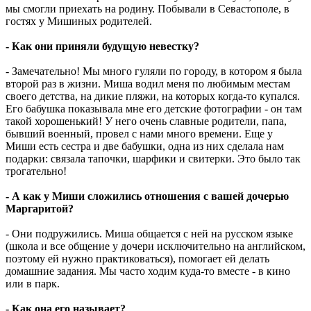
мы смогли приехать на родину. Побывали в Севастополе, в
гостях у Мишиных родителей.
- Как они приняли будущую невестку?
- Замечательно! Мы много гуляли по городу, в котором я была
второй раз в жизни. Миша водил меня по любимым местам
своего детства, на дикие пляжи, на которых когда-то купался.
Его бабушка показывала мне его детские фотографии - он там
такой хорошенький! У него очень славные родители, папа,
бывший военный, провел с нами много времени. Еще у
Миши есть сестра и две бабушки, одна из них сделала нам
подарки: связала тапочки, шарфики и свитерки. Это было так
трогательно!
- А как у Миши сложились отношения с вашей дочерью
Маргаритой?
- Они подружились. Миша общается с ней на русском языке
(школа и все общение у дочери исключительно на английском,
поэтому ей нужно практиковаться), помогает ей делать
домашние задания. Мы часто ходим куда-то вместе - в кино
или в парк.
- Как она его называет?