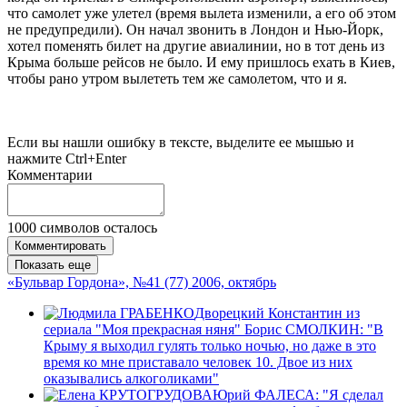
что самолет уже улетел (время вылета изменили, а его об этом
не предупредили). Он начал звонить в Лондон и Нью-Йорк,
хотел поменять билет на другие авиалинии, но в тот день из
Крыма больше рейсов не было. И ему пришлось ехать в Киев,
чтобы рано утром вылететь тем же самолетом, что и я.
Если вы нашли ошибку в тексте, выделите ее мышью и
нажмите Ctrl+Enter
Комментарии
1000
символов осталось
Комментировать
Показать еще
«Бульвар Гордона», №41 (77) 2006, октябрь
Дворецкий Константин из
сериала "Моя прекрасная няня" Борис СМОЛКИН: "В
Крыму я выходил гулять только ночью, но даже в это
время ко мне приставало человек 10. Двое из них
оказывались алкоголиками"
Юрий ФАЛЕСА: "Я сделал