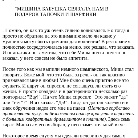
"МИШИНА БАБУШКА СВЯЗАЛА НАМ В
ПОДАРОК ТАПОЧКИ И ШАРФИКИ"
- Помню, он как-то уж очень сильно волновался. Но тогда я
просто не обратила на это внимания: мало ли какие у
мужчины могут быть причины для волнения? В ресторане я
полностью сосредоточилась на меню, все решала, что заказать.
И опять-таки не заметила, что себе Миша почти ничего не
заказал, у него совсем не было аппетита.
После того как мы выпили немного шампанского, Миша стал
говорить. Боже мой, что это была за речь - он так красиво
признавался мне в любви! Мне было очень приятно все это
слушать. И вдруг он спросил, не соглашусь ли стать его
женой. Я просто обалдела и в растерянности несколько раз
повторила: "Вау!". На что Миша спросил: "Это значит "да"
или "нет"?". И я сказала: "Да!". Тогда он достал колечко и в
знак обручения надел его мне на палец.
(Наташа горделиво
протягивает руку: на безымянном пальце красуется перстень
с большим квадратным бриллиантом в платине)
. Здесь семь
карат. Миша сам его выбирал, у него замечательный вкус.
Некоторое время спустя мы сделали вечеринку для самых