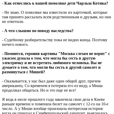
- Как отнеслись к вашей помолвке дети Чарльза Котика?
- Не знаю. О помолвке мы известили их карточкой, которые
там принято рассылать всем родственникам и друзьям, но они
не ответили.
- А что слышно по поводу наследства?
- Судебному разбирательству пока не видно конца. Поэтому
ничего нового.
- Помнится, героиня картины "Москва слезам не верит" с
ужасом думала о том, что могла бы сесть в другую
электричку и не встретить любимого человека. Вы не
думаете о том, что могли бы сесть в другой самолет и
разминуться с Мишей?
- Оказывается, у нас был даже один общий друг, причем
американец. Со временем я потеряла его из виду, а Миша
продолжал общаться. Но и это еще не все!
Я ведь в июле прошлого года закончила свои дела в Киеве
раньше времени и поменяла билет на самолет с 12-го на 10-е
число. А у Миши вообще произошла интересная история:
когда он приехал в Симферопольский аэропорт, выяснилось,