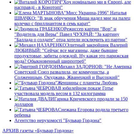
"Хоч номiнально ми в Європi, але
насправдi - в Конотопi"
"Мисс Украина-1996" Наталья
ШВАЧКО: "В знак обручения Миша надел мне на палец
колечко с бриллиантом в семь карат"
Режиссер картин "Вор" и
"Водитель для Веры" Павел ЧУХРАЙ: "За картину
"Баллада о солдате" отца хотели исключить из партии"
Элитный закройщик Валерий
ЛЮБИВЫЙ: "Сейчас все магазины, даже бывшие
продуктовые, забиты одеждой. Ну какая это парижская
мода? Обыкновенный ширпотреб"
Михаил ЗАДОРНОВ: "Не Америка
Советский Союз развалила, не коммунисты, а
Солженицын, Окуджава, Жванецкий и Высоцкий"
Женщины с планеты Любовь
В юбилейном показе Готье
участвовала модель весом в 132 килограммa
Гарика Кричевского продали за 150
долларов
Снежана Егорова родила третьего
ребенка
Агентство нерухомості "Бульвар Гордона"
АРХИВ газеты «Бульвар Гордона»