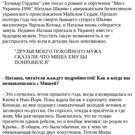
"Бульвар Гордона" уже писал о романе и обручении "Мисс
Украина-1996" Натальи Швачко с американским бизнесменом
украинского происхождения Майклом Седым. Прошло
полтора года после смерти бывшего супруга Швачко
миллионера Чарльза Котика, и Наталья вновь собирается
замуж. Недавно Наташа приехала в Украину вместе с
будущим мужем. Упустить такую возможность и не
расспросить обо всем в деталях было невозможно.
"ДРУЗЬЯ МОЕГО ПОКОЙНОГО МУЖА
СКАЗАЛИ, ЧТО МИША ЕМУ БЫ
ПОНРАВИЛСЯ"
- Наташа, читатели жаждут подробностей! Как и когда вы
познакомились с Мишей?
- Это случилось летом прошлого года, когда я возвращалась из
Киева в Нью-Йорк. Пока ждала багаж в аэропорту имени
Кеннеди, ко мне подошел симпатичный молодой человек и
заговорил по-русски. Он спросил, откуда я прилетела и где
живу. Мы разговорились. Выяснилось, что не только
прилетели одним рейсом, но и вообще земляки: он родом из
Крыма... В общем, это была обычная, ни к чему не
обязывающая беседа двух попутчиков. Потом Миша