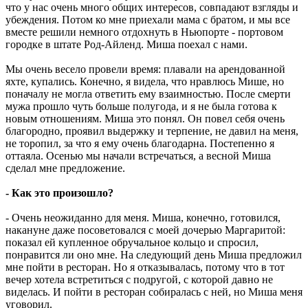
что у нас очень много общих интересов, совпадают взгляды и
убеждения. Потом ко мне приехали мама с братом, и мы все
вместе решили немного отдохнуть в Ньюпорте - портовом
городке в штате Род-Айленд. Миша поехал с нами.
Мы очень весело провели время: плавали на арендованной
яхте, купались. Конечно, я видела, что нравлюсь Мише, но
поначалу не могла ответить ему взаимностью. После смерти
мужа прошло чуть больше полугода, и я не была готова к
новым отношениям. Миша это понял. Он повел себя очень
благородно, проявил выдержку и терпение, не давил на меня,
не торопил, за что я ему очень благодарна. Постепенно я
оттаяла. Осенью мы начали встречаться, а весной Миша
сделал мне предложение.
- Как это произошло?
- Очень неожиданно для меня. Миша, конечно, готовился,
накануне даже посоветовался с моей дочерью Маргаритой:
показал ей купленное обручальное кольцо и спросил,
понравится ли оно мне. На следующий день Миша предложил
мне пойти в ресторан. Но я отказывалась, потому что в тот
вечер хотела встретиться с подругой, с которой давно не
виделась. И пойти в ресторан собиралась с ней, но Миша меня
уговорил.