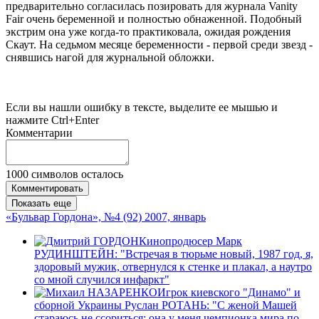
предварительно согласилась позировать для журнала Vanity
Fair очень беременной и полностью обнаженной. Подобный
экстрим она уже когда-то практиковала, ожидая рождения
Скаут. На седьмом месяце беременности - первой среди звезд -
снявшись нагой для журнальной обложки.
Если вы нашли ошибку в тексте, выделите ее мышью и
нажмите Ctrl+Enter
Комментарии
1000
символов осталось
Комментировать
Показать еще
«Бульвар Гордона», №4 (92) 2007, январь
Кинопродюсер Марк
РУДИНШТЕЙН: "Встречая в тюрьме новый, 1987 год, я,
здоровый мужик, отвернулся к стенке и плакал, а наутро
со мной случился инфаркт"
Игрок киевского "Динамо" и
сборной Украины Руслан РОТАНЬ: "С женой Машей
стараюсь не ссориться: она у меня чемпионка мира по