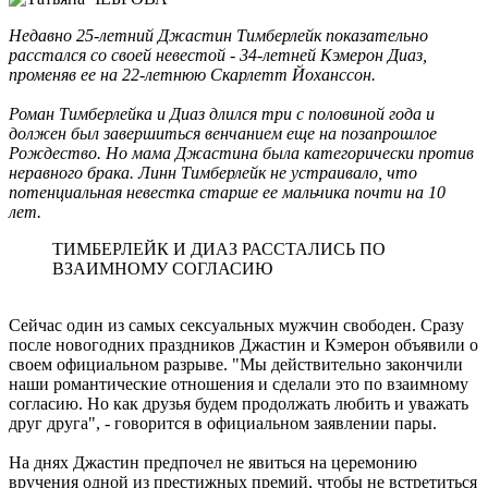
Недавно 25-летний Джастин Тимберлейк показательно
расстался со своей невестой - 34-летней Кэмерон Диаз,
променяв ее на 22-летнюю Скарлетт Йоханссон.
Роман Тимберлейка и Диаз длился три с половиной года и
должен был завершиться венчанием еще на позапрошлое
Рождество. Но мама Джастина была категорически против
неравного брака. Линн Тимберлейк не устраивало, что
потенциальная невестка старше ее мальчика почти на 10
лет.
ТИМБЕРЛЕЙК И ДИАЗ РАССТАЛИСЬ ПО
ВЗАИМНОМУ СОГЛАСИЮ
Сейчас один из самых сексуальных мужчин свободен. Сразу
после новогодних праздников Джастин и Кэмерон объявили о
своем официальном разрыве. "Мы действительно закончили
наши романтические отношения и сделали это по взаимному
согласию. Но как друзья будем продолжать любить и уважать
друг друга", - говорится в официальном заявлении пары.
На днях Джастин предпочел не явиться на церемонию
вручения одной из престижных премий, чтобы не встретиться