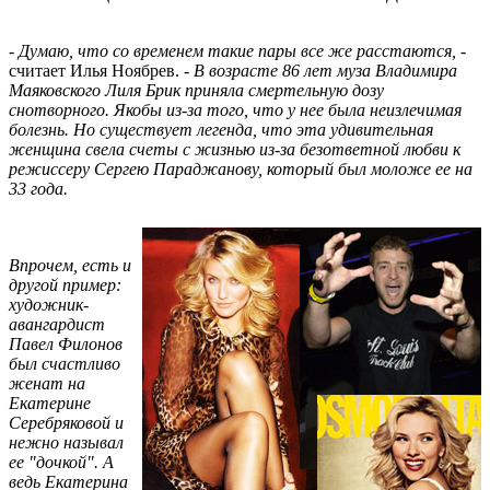
- Думаю, что со временем такие пары все же расстаются, -
считает Илья Ноябрев. -
В возрасте 86 лет муза Владимира
Маяковского Лиля Брик приняла смертельную дозу
снотворного. Якобы из-за того, что у нее была неизлечимая
болезнь. Но существует легенда, что эта удивительная
женщина свела счеты с жизнью из-за безответной любви к
режиссеру Сергею Параджанову, который был моложе ее на
33 года.
Впрочем, есть и
другой пример:
художник-
авангардист
Павел Филонов
был счастливо
женат на
Екатерине
Серебряковой и
нежно называл
ее "дочкой". А
ведь Екатерина