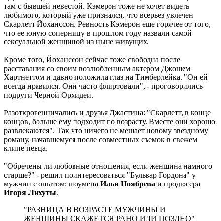
там с бывшей невестой. Кэмерон тоже не хочет видеть
любимого, который уже признался, что всерьез увлечен
Скарлетт Йоханссон. Ревность Кэмерон еще горячее от того,
что ее юную соперницу в прошлом году назвали самой
сексуальной женщиной из ныне живущих.
Кроме того, Йоханссон сейчас тоже свободна после
расставания со своим возлюбленным актером Джошем
Хартнеттом и давно положила глаз на Тимберлейка. "Он ей
всегда нравился. Они часто флиртовали", - проговорились
подруги Черной Орхидеи.
Разоткровенничались и друзья Джастина: "Скарлетт, в конце
концов, больше ему подходит по возрасту. Вместе они хорошо
развлекаются". Так что ничего не мешает новому звездному
роману, начавшемуся после совместных съемок в свежем
клипе певца.
"Обречены ли любовные отношения, если женщина намного
старше?" - решил поинтересоваться "Бульвар Гордона" у
мужчин с опытом: шоумена
Ильи Ноябрева
и продюсера
Игоря Лихуты
.
"РАЗНИЦА В ВОЗРАСТЕ МУЖЧИНЫ И
ЖЕНЩИНЫ СКАЖЕТСЯ РАНО ИЛИ ПОЗДНО"