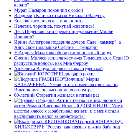
каратэ"
Мурат Насыров покончил с собой
Владимир Кличко отказал Николаю Валуеву
Козловского покусала поклонница
Налетай, торопись, покупай живопись!
Лесь Подервянский сделает предложение Милле
Йовович?
Ирина Аллегрова подарила дочери Лале "хаммер", а
Алсу своей малышке Сафине - "феррари"
У Андрея Малахова обнаружили опасный вирус
Сиенна Миллер заплела косу а-ля Тимошенко, а Леди Ю
распустила волосы, как Миа Ферроу
Анжелика Варум впервые стала студенткой
Царь царю рознь
"Волчица" Мария
КАЗНАЧЕЕВА: "Узнав, что я поменяла цвет волос,
Виктюк чуть не выгнал меня из театра"
60-летний Старыгин женился в пятый раз
Артист театра и кино, любимый
актер Романа Виктюка Николай ДОБРЫНИН: "Уже в
шестом классе я зарабатывал деньги, и с меня стали
высчитывать налог за бездетность"
Георгий ЮНГВАЛЬД-
ХИЛЬКЕВИЧ: "Россия, как грязная пьяная баба под