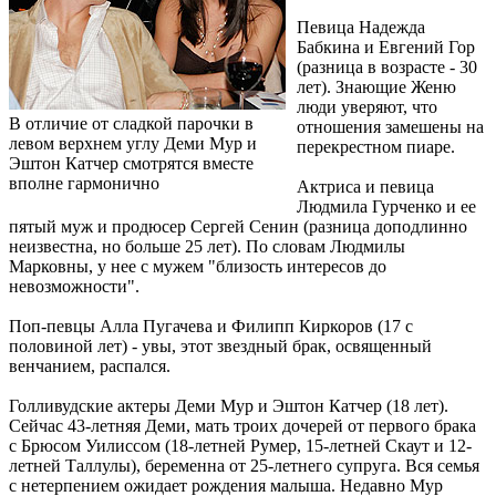
Певица Надежда
Бабкина и Евгений Гор
(разница в возрасте - 30
лет). Знающие Женю
люди уверяют, что
В отличие от сладкой парочки в
отношения замешены на
левом верхнем углу Деми Мур и
перекрестном пиаре.
Эштон Катчер смотрятся вместе
вполне гармонично
Актриса и певица
Людмила Гурченко и ее
пятый муж и продюсер Сергей Сенин (разница доподлинно
неизвестна, но больше 25 лет). По словам Людмилы
Марковны, у нее с мужем "близость интересов до
невозможности".
Поп-певцы Алла Пугачева и Филипп Киркоров (17 с
половиной лет) - увы, этот звездный брак, освященный
венчанием, распался.
Голливудские актеры Деми Мур и Эштон Катчер (18 лет).
Сейчас 43-летняя Деми, мать троих дочерей от первого брака
с Брюсом Уилиссом (18-летней Румер, 15-летней Скаут и 12-
летней Таллулы), беременна от 25-летнего супруга. Вся семья
с нетерпением ожидает рождения малыша. Недавно Мур