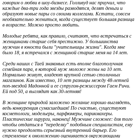
говорим о любви в шоу-бизнесе. Голливуд нас приучил, что
каждые два-три года звезды разводятся, делят деньги и
образуют новые пары со своими коллегами. Кстати, совсем
необязательно жениться, когда существует большая разница
в возрасте. Можно просто любить.
Молодые ребята, как правило, считают, что встречаться с
женщинами старше себя престижно. У большинства
мужчин в юности были "учительницы жизни". Когда мне
было 18, я встречался с женщиной старше меня на 14 лет.
Среди наших с Таей знакомых есть вполне благополучная
семейная пара, в которой муж моложе жены на 10 лет.
Нормально живут, владеют крупной сетью столичных
магазинов. Как известно, 10 лет разницы между 48-летней
поп-звездой Мадонной и ее супругом-режиссером Гаем Ричи.
Ей под 50, а выглядит как 30-летняя!
В женщине природой заложено желание хорошо выглядеть,
ведь конкуренция сумасшедшая! По счастью, существуют
косметологи, модельеры, парфюмеры, парикмахеры.
Пластические хирурги, наконец! Мужчине сложнее: для того
чтобы отдаться в "переделку" подобным специалистам, ему
нужно преодолеть серьезный внутренний барьер. Его
стремление к омоложению оценивается окружающими