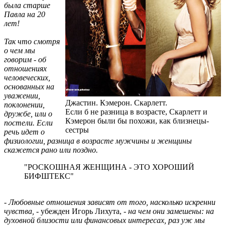
была старше
Павла на 20
лет!
Так что смотря
о чем мы
говорим - об
отношениях
человеческих,
основанных на
уважении,
Джастин. Кэмерон. Скарлетт.
поклонении,
Если б не разница в возрасте, Скарлетт и
дружбе, или о
Кэмерон были бы похожи, как близнецы-
постели. Если
сестры
речь идет о
физиологии, разница в возрасте мужчины и женщины
скажется рано или поздно.
"РОСКОШНАЯ ЖЕНЩИНА - ЭТО ХОРОШИЙ
БИФШТЕКС"
- Любовные отношения зависят от того, насколько искренни
чувства,
- убежден Игорь Лихута,
- на чем они замешены: на
духовной близости или финансовых интересах, раз уж мы