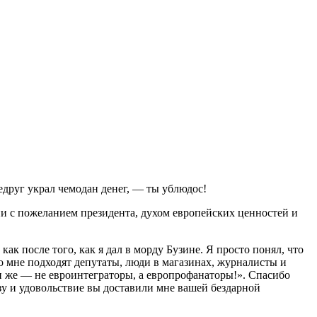
едруг украл чемодан денег, — ты ублюдос!
вии с пожеланием президента, духом европейских ценностей и
ак после того, как я дал в морду Бузине. Я просто понял, что
о мне подходят депутаты, люди в магазинах, журналисты и
и же — не евроинтеграторы, а европрофанаторы!». Спасибо
зу и удовольствие вы доставили мне вашей бездарной