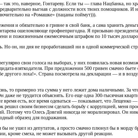
так это, наверное, Гонтареву. Если ты — глава Нацбанка, но хр
предварительно выгнав с должности всех твоих помощников. И н
лючительно на «Ромашке» (пацаны поймут))).
жения и обязательно в гривне в свой банк, а сама хранить день
тарева ошеломляюще профнепригодна. Я призываю президента не­
ени и пожизненным ежемесячным штрафом по 10 тысяч долларов
. Но он, ни дня не проработавший ни в одной коммерческой стр
гулярно свои голоса на выборах, у них появилась новая возмож
ндидата-взяткодателя. При предложении 500 гривен смачно бьете 
е другого лоха!». Страна посмотрела на декларации — и в воздух
нь, то примерно эта сумма у него лежит дома наличными. За что
н даже не трудится объяснять. Его еще одна 300-тысячная кварти
е время есть, все время одеваться — показывает, что Лещенко 
нок решил своим бизнесом сделать борьбу с коррупцией, меня пр
. Потому что Олесь Довгий никогда не морализировал. Он никог
одный образец для подражания.
 бы не ушел из депутатов, а просто смачно плюнул бы в морду 
ии, кроме смеха, не может вызывать другой реакции.