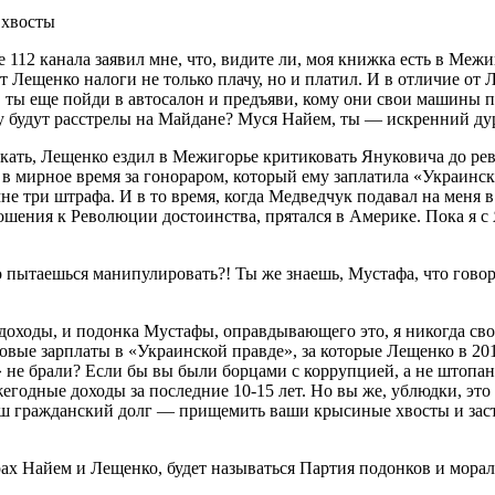
 хвосты
 112 канала заявил мне, что, видите ли, моя книжка есть в Межи
т Лещенко налоги не только плачу, но и платил. И в отличие от 
, ты еще пойди в автосалон и предъяви, кому они свои машины 
году будут расстрелы на Майдане? Муся Найем, ты — искренний д
скать, Лещенко ездил в Межигорье критиковать Януковича до ре
 мирное время за гонораром, который ему заплатила «Украинска
не три штрафа. И в то время, когда Медведчук подавал на меня в
шения к Революции достоинства, прятался в Америке. Пока я 
шево пытаешься манипулировать?! Ты же знаешь, Мустафа, что г
.
доходы, и подонка Мустафы, оправдывающего это, я никогда сво
овые зарплаты в «Украинской правде», за которые Лещенко в 20
» не брали? Если бы вы были борцами с коррупцией, а не штопа
егодные доходы за последние 10-15 лет. Но вы же, ублюдки, это
о наш гражданский долг — прищемить ваши крысиные хвосты и за
ах Найем и Лещенко, будет называться Партия подонков и мора