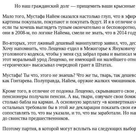
Но наш гражданский долг — прищемить ваши крысиные
Мало того, Мустафа Найем оказался настолько глуп, что в эфире
картины покупали, покупают и покупать будут. И я в отличие о
если ты хочешь выглядеть тупым окончательно и бесповоротно
они в 2008-м, по логике Найема, смели не знать, что в 2014 
Во-вторых, этот лживый дешевый манипулятор заявил, что, де
Хочу напомнить, что Лещенко ездил в Межигорье к Януковичу в
уголовного кодекса, чтобы у меня суд забрал права и выписал м
этот моральный урод Лещенко, не имеющий ни малейшего отно
«героически» высасывал очередной грант в Штатах.
Мустафа! Ты что, этого не знаешь? Что же ты, тварь, так де
как Гонтарева. Полуправда, Най­ем, оружие жалких чмошников
Кроме того, в отличие от подонка Лещенко, скрывавшего свои 
пенсионеры получали пенсии. А вы, твари, озвучьте свои бомж
столько бабла на карман. А основную зарплату «в конвертиках
остальных требовали бы в этой же декларации показать свои еж
сопоставлять то, что вы указали, и то, что вы заработали. Н
до свинства предшественников.
Поэтому партия, в которой могут всплыть на следующих выбор