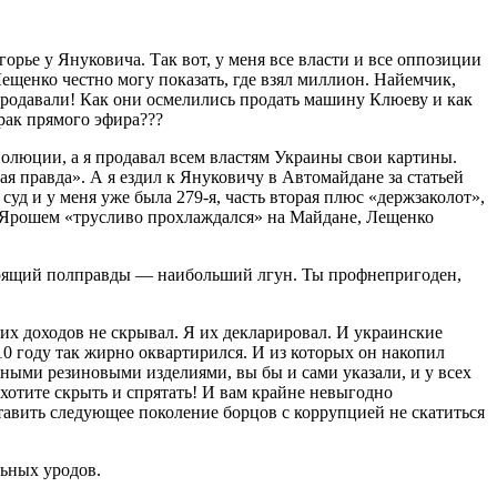
горье у Януковича. Так вот, у меня все власти и все оппозиции
Лещенко честно могу показать, где взял миллион. Найемчик,
продавали! Как они осмелились продать машину Клюеву и как
урак прямого эфира???
волюции, а я продавал всем властям Украины свои картины.
я правда». А я ездил к Януковичу в Автомайдане за статьей
 суд и у меня уже была 279-я, часть вторая плюс «держзаколот»,
с Ярошем «трусливо прохлаждался» на Майдане, Лещенко
оворящий полправды — наибольший лгун. Ты профнепригоден,
их доходов не скрывал. Я их декларировал. И украинские
10 году так жирно оквартирился. И из которых он накопил
нными резиновыми изделиями, вы бы и сами указали, и у всех
 хотите скрыть и спрятать! И вам крайне невыгодно
ставить следующее поколение борцов с коррупцией не скатиться
льных уродов.