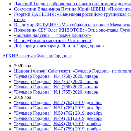
Дмитрий Гордон добровольно сложил полномочия депута
Сокурсник Владимира Путина Юрий ШВЕЦ: «Позволить се
Георгий ДАНЕЛИЯ: «Нынешняя российско-грузинская ситуа
отец»
Владимир ЗЕЛЬДИН: «Мы собрались, и вошел Маяковски
Полковник СБУ Олег ЖИВОТОВ: «Отца экс-главы Луганск
«Больше надуешь — громче хлопают»
Из полубогов в смертные. Что теперь?
Дефлорация декларацией, или Парад уродов
АРХИВ газеты «Бульвар Гордона»
2020 год
Шановні читачі! Сайт газети «Бульвар Гордона» не оновлю
"Бульвар Гордона", №4 (768) 2020, январь
"Бульвар Гордона", №3 (767) 2020, январь
"Бульвар Гордона", №2 (766) 2020, январь
"Бульвар Гордона", №1 (765) 2020, январь
2019 год
"Бульвар Гордона", №52 (764) 2019, декабрь
"Бульвар Гордона", №51 (763) 2019, декабрь
"Бульвар Гордона", №50 (762) 2019, декабрь
"Бульвар Гордона", №49 (761) 2019, декабрь
"Бульвар Гордона", №48 (760) 2019, ноябрь
"Бульвар Гордона", №47 (759) 2019, ноябрь