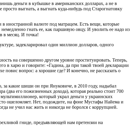
анишь деньги в кубышке в американских долларах, а не в
е просто выгнать, а выгнать куда-нибудь под Старогнатовку
ги в иностранной валюте под матрацем. Есть вещи, которые
медленно гнать ее, как паршивую овцу. И уволить ее надо из
 в месяц. И точка!
уктуре, задекларировал один миллион долларов, одного
ность на совершенно другом уровне проституировать. Теперь,
его в харю и говорите: «Гадина, да при такой твоей декларации
е повис вопрос: а хорошие где? И конечно, не рассказать о
, за какие шиши он при Януковиче, в 2010 году, надыбал
ра (два его пожизненных дохода), которая реально стоит 700
— мультимиллионер, который украл деньги у украинских
осто ошеломляет. Нет, подождите, на фоне Мустафы Найема и
да не учил нас жить и никогда не боролся с коррупцией.
брехливой гниде, предъявляющей нам претензии на