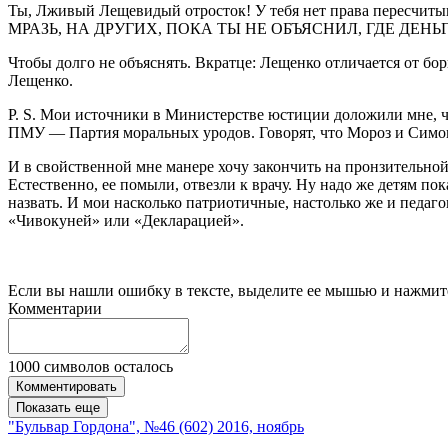
Ты, Лживый Лещевидый отросток! У тебя нет права пересчитыв
МРАЗЬ, НА ДРУГИХ, ПОКА ТЫ НЕ ОБЪЯСНИЛ, ГДЕ ДЕНЬГ
Чтобы долго не объяснять. Вкратце: Лещенко отличается от бор
Лещенко.
P. S. Мои источники в Министерстве юстиции доложили мне, 
ПМУ — Партия моральных уродов. Говорят, что Мороз и Симоне
И в свойственной мне манере хочу закончить на пронзительно
Естественно, ее помыли, отвезли к врачу. Ну надо же детям п
назвать. И мои насколько патриотичные, настолько же и педаг
«Чивокуней» или «Декларацией».
Если вы нашли ошибку в тексте, выделите ее мышью и нажмите
Комментарии
1000
символов осталось
Комментировать
Показать еще
"Бульвар Гордона", №46 (602) 2016, ноябрь