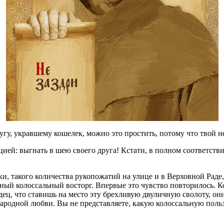
угу, укравшему кошелек, можно это простить, потому что твой н
пцией: выгнать в шею своего друга! Кстати, в полном соответст
, такого количества рукопожатий на улице и в Верховной Раде, к
ный колоссальный восторг. Впервые это чувство повторилось. К
дец, что ставишь на место эту брехливую двуличную сволоту, он
народной любви. Вы не представляете, какую колоссальную поль