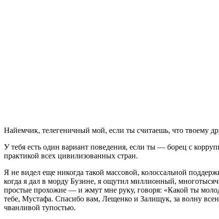
Найемчик, телегеничный мой, если ты считаешь, что твоему др
У тебя есть один вариант поведения, если ты — борец с корру
практикой всех цивилизованных стран.
Я не видел еще никогда такой массовой, колоссальной поддержки
когда я дал в морду Бузине, я ощутил миллионный, многотысяч
простые прохожие — и жмут мне руку, говоря: «Какой ты моло
тебе, Мустафа. Спасибо вам, Лещенко и Залищук, за волну все
чванливой тупостью.