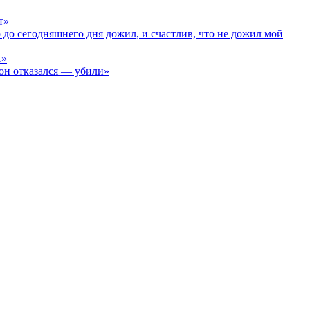
т»
до сегодняшнего дня дожил, и счастлив, что не дожил мой
к»
он отказался — убили»