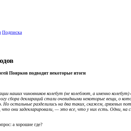
ы
Подписка
одов
ргей Поярков подводит некоторые итоги
ции наших чиновников колебут (не колеблют, а именно колебут)
огу сбора деклараций стали очевидными некоторые вещи, о котор
 Но остальные разделились на два таких, скажем, грязевых пот
о они задекларировали, — это все, что у них есть. Одни, на сам
прос: а хорошие где?