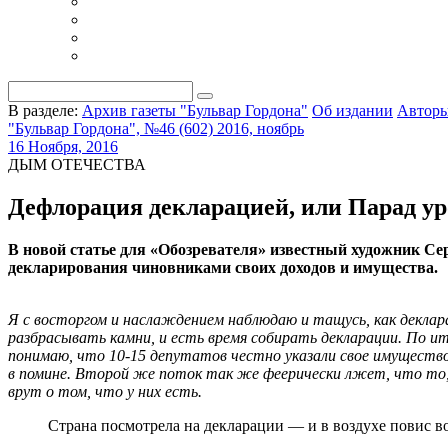
В разделе:
Архив газеты "Бульвар Гордона"
Об издании
Автор
"Бульвар Гордона", №46 (602) 2016, ноябрь
16 Ноября, 2016
ДЫМ ОТЕЧЕСТВА
Дефлорация декларацией, или Парад ур
В новой статье для «Обозревателя» известный художник Се
декларирования чиновниками своих доходов и имущества.
Я с восторгом и наслаждением наблюдаю и тащусь, как деклара
разбрасывать камни, и есть время собирать декларации. По ит
понимаю, что 10-15 депутатов честно указали свое имущество.
в помине. Второй же поток так же феерически лжет, что то, чт
врут о том, что у них есть.
Страна посмотрела на декларации — и в воздухе повис во