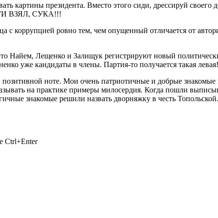
ать картины президента. Вместо этого сиди, дрессируй своего
И ВЗЯЛ, СУКА!!!
ца с коррупцией ровно тем, чем опущенный отличается от автори
что Найем, Лещенко и Залищук регистрируют новый политическ
нко уже кандидаты в члены. Партия-то получается такая левая
й позитивной ноте. Мои очень патриотичные и добрые знакомые
оказывать на практике примеры милосердия. Когда пошли выписы
огичные знакомые решили назвать дворняжку в честь Топольской
 Ctrl+Enter