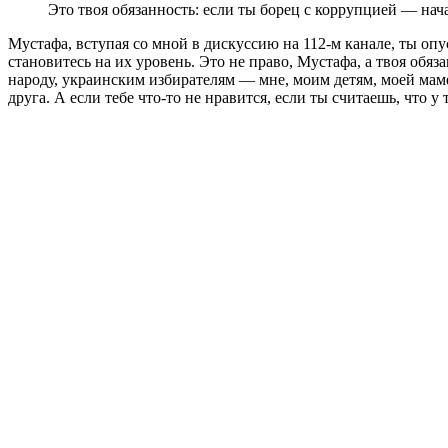
Это твоя обязанность: если ты борец с коррупцией — нача
Мустафа, вступая со мной в дискуссию на 112-м канале, ты оп
становитесь на их уровень. Это не право, Мустафа, а твоя обяз
народу, украинским избирателям — мне, моим детям, моей маме 
друга. А если тебе что-то не нравится, если ты считаешь, что у