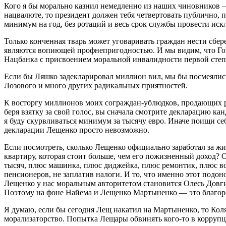
Кого я бы морально казнил немедленно из наших чиновников — 
нацвалюте, то президент должен тебя четвертовать публично, 
минимум на год, без ротаций и весь срок службы провести иск
Только конченная тварь может уговаривать граждан нести сбере
являются вопиющей профнепригодностью. И мы видим, что Гон
Нацбанка с присвоением моральной инвалидности первой степ
Если бы Ляшко задекларировал миллион вил, мы бы посмеялись
Лозового и много других радикальных приятностей.
К восторгу миллионов моих сограждан-ублюдков, продающих ре
беря взятку за свой голос, вы сначала смотрите декларацию ка
я буду скурвливаться минимум за тысячу евро. Иначе поищи себ
декларации Лещенко просто невозможно.
Если посмотреть, сколько Лещенко официально заработал за жиз
квартиру, которая стоит больше, чем его пожизненный доход? О
тысяч, плюс машинка, плюс диджейка, плюс ремонтик, плюс вс
пенсионеров, не заплатив налоги. И то, что именно этот подо
Лещенко у нас моральным авторитетом становится Олесь Довгий
Поэтому на фоне Найема и Лещенко Мартыненко — это благор
Я думаю, если бы сегодня Лещ накатил на Мартыненко, то Коля
морализаторство. Попытка Лещары обвинять кого-то в коррупц