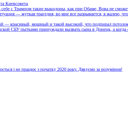
та Киевсовета
бе с Трампом такие выкидоны, как при Обаме, Вова не сможе
ция — жуткая трагедия, во мне все разрывается, я жалею, что 
й — красивый, мощный и такой высокий, что подпирал потоло
ой СБУ пытками принуждали вызвать сына в Донецк, а когда 
ється і не працює з початку 2020 року. Дякуємо за розуміння!