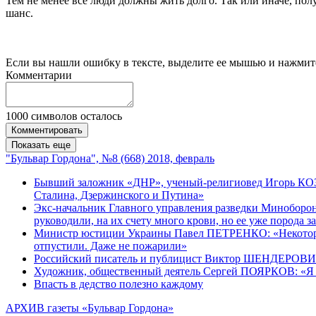
Тем не менее все люди должны жить долго. Так или иначе, пол
шанс.
Если вы нашли ошибку в тексте, выделите ее мышью и нажмите
Комментарии
1000
символов осталось
Комментировать
Показать еще
"Бульвар Гордона", №8 (668) 2018, февраль
Бывший заложник «ДНР», ученый-религиовед Игорь КОЗ
Сталина, Дзержинского и Путина»
Экс-начальник Главного управления разведки Минобор
руководили, на их счету много крови, но ее уже порода 
Министр юстиции Украины Павел ПЕТРЕНКО: «Некоторые 
отпустили. Даже не пожарили»
Российский писатель и публицист Виктор ШЕНДЕРОВИЧ: «
Художник, общественный деятель Сергей ПОЯРКОВ: «Я оч
Впасть в дедство полезно каждому
АРХИВ газеты «Бульвар Гордона»