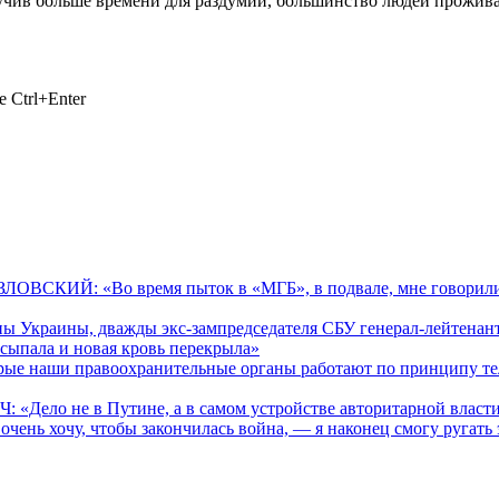
учив больше времени для раздумий, большинство людей проживают
 Ctrl+Enter
ЛОВСКИЙ: «Во время пыток в «МГБ», в подвале, мне говорили
оны Украины, дважды экс-зампредседателя СБУ генерал-лейте
засыпала и новая кровь перекрыла»
наши правоохранительные органы работают по принципу телеш
Дело не в Путине, а в самом устройстве авторитарной власти.
ень хочу, чтобы закончилась война, — я наконец смогу ругать 