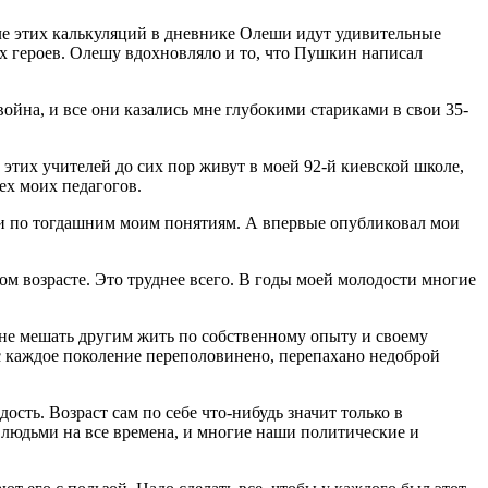
е этих калькуляций в дневнике Олеши идут удивительные
ных героев. Олешу вдохновляло и то, что Пушкин написал
ойна, и все они казались мне глубокими стариками в свои 35-
 этих учителей до сих пор живут в моей 92-й киевской школе,
ех моих педагогов.
сти по тогдашним моим понятиям. А впервые опубликовал мои
м возрасте. Это труднее всего. В годы моей молодости многие
 не мешать другим жить по собственному опыту и своему
ас каждое поколение переполовинено, перепахано недоброй
ость. Возраст сам по себе что-нибудь значит только в
ь людьми на все времена, и многие наши политические и