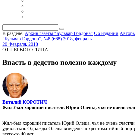
В разделе:
Архив газеты "Бульвар Гордона"
Об издании
Автор
"Бульвар Гордона", №8 (668) 2018, февраль
20 Февраля, 2018
ОТ ПЕРВОГО ЛИЦА
Впасть в дедство полезно каждому
Виталий КОРОТИЧ
Жил-был хороший писатель Юрий Олеша, чья не очень сча
Жил-был хороший писатель Юрий Олеша, чья не очень счастли
удивляться. Однажды Олеша вгляделся в хрестоматийный портре
всего-то 40 лет.