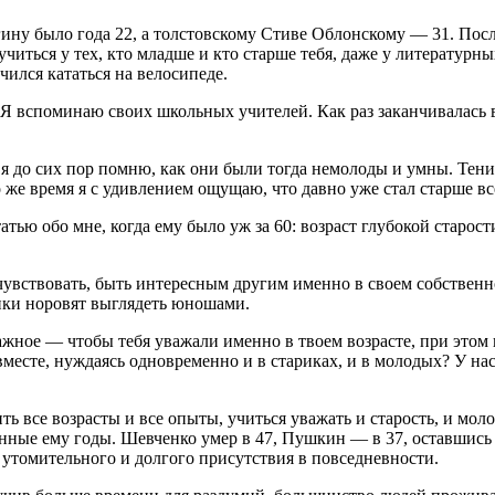
ну было года 22, а толстовскому Стиве Облонскому — 31. Посл
учиться у тех, кто младше и кто старше тебя, даже у литератур
учился кататься на велосипеде.
 Я вспоминаю своих школьных учителей. Как раз заканчивалась в
 я до сих пор помню, как они были тогда немолоды и умны. Тени
 же время я с удивлением ощущаю, что давно уже стал старше вс
тью обо мне, когда ему было уж за 60: возраст глубокой старо
увствовать, быть интересным другим именно в своем собственно
ики норовят выглядеть юношами.
ажное — чтобы тебя уважали именно в твоем возрасте, при этом
вместе, нуждаясь одновременно и в стариках, и в молодых? У н
ь все возрасты и все опыты, учиться уважать и старость, и молод
щенные ему годы. Шевченко умер в 47, Пушкин — в 37, оставшис
 утомительного и долгого присутствия в повседневности.