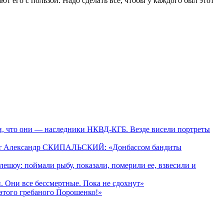
 его с пользой. Надо сделать все, чтобы у каждого был этот
, что они — наследники НКВД-КГБ. Везде висели портреты
нант Александр СКИПАЛЬСКИЙ: «Донбассом бандиты
оу: поймали рыбу, показали, померили ее, взвесили и
 Они все бессмертные. Пока не сдохнут»
этого гребаного Порошенко!»