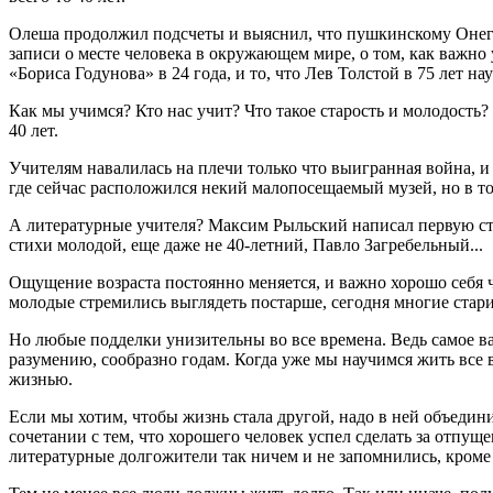
Олеша продолжил подсчеты и выяснил, что пушкинскому Онеги
записи о месте человека в окружающем мире, о том, как важно 
«Бориса Годунова» в 24 года, и то, что Лев Толстой в 75 лет на
Как мы учимся? Кто нас учит? Что такое старость и молодость?
40 лет.
Учителям навалилась на плечи только что выигранная война, и
где сейчас расположился некий малопосещаемый музей, но в то
А литературные учителя? Максим Рыльский написал первую ста
стихи молодой, еще даже не 40-летний, Павло Загребельный...
Ощущение возраста постоянно меняется, и важно хорошо себя ч
молодые стремились выглядеть постарше, сегодня многие стар
Но любые подделки унизительны во все времена. Ведь самое в
разумению, сообразно годам. Когда уже мы научимся жить все 
жизнью.
Если мы хотим, чтобы жизнь стала другой, надо в ней объединит
сочетании с тем, что хорошего человек успел сделать за отпу
литературные долгожители так ничем и не запомнились, кроме