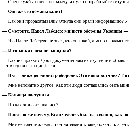
— Спецслужбы получают задачу: а ну-ка проработайте ситуаци
— Они же его обманывали?!
— Как они прорабатывали? Откуда они брали информацию? У 
— Смотрите, Павел Лебедев: министр обороны Украины — г
— Я о Павле Лебедеве не знал, кто он такой, а мы в парламент
— И справки о нем не наводили?
— Какие справки? Дают документы нам на изучение и объявляют
лет в одной фракции были.
— Вы — дважды министр обороны. Это ваша вотчина? Инте
— Мне непонятно другое. Как эти люди соглашались быть мин
— Команда поступила...
— Но как они соглашались?
— Понятно же почему. Если человек был на задании, как пот
— Мне неизвестно, был ли он на задании, завербован ли, агент