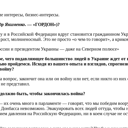
е интересы, бизнес-интересы.
ндр Якименко
. — «ГОРДОН»)?
у и в Российской Федерации вдруг становится гражданином Укр
ст, молниеносный. Это не прос­­­то «о чем-то говорит», а крико
России и президентом Украины — даже на Северном полюсе»
е, чего подавляющее большинство людей в Украине ждет от н
но пройдемся. Исходя из вашего опыта и взглядов, спрогнози
войну?
а вопрос, закончит она или он войну или нет, если никто из них
 не представил.
 должно быть, чтобы закончилась война?
— их очень много в парламенте — говорят, что мы победим воору
Донбасса невозможно. Эвакуировать всех людей оттуда, чтобы н
м давления на Российскую Федерацию, ни в коем случае не ост