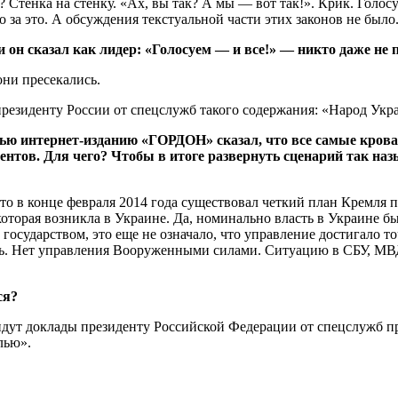
? Стенка на стенку. «Ах, вы так? А мы — вот так!». Крик. Голос
о за это. А обсуждения текстуальной части этих законов не было
и он сказал как лидер: «Голосуем — и все!» — никто даже не
ни пресекались.
резиденту России от спецслужб такого содержания: «Народ Укр
вью интернет-изданию «ГОРДОН» сказал, что все самые кров
нтов. Для чего? Чтобы в итоге развернуть сценарий так на
о в конце февраля 2014 года существовал четкий план Кремля по
которая возникла в Украине. Да, номинально власть в Украине бы
государством, это еще не означало, что уп­равление достигало т
ыть. Нет управления Во­оруженными силами. Ситуацию в СБУ, М
ся?
идут доклады президенту Российской Федерации от спецслужб п
лью».