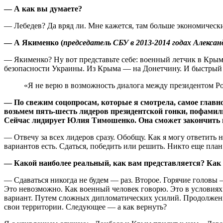
— А как вы думаете?
— Лебедев? Да вряд ли. Мне кажется, там больше экономически
— А Якименко (
председатель СБУ в 2013-2014 годах Алекса
— Якименко? Ну вот представьте себе: военный летчик в Крым
безопаснос­ти Украины. Из Крыма — на Донетчину. И быстрый ро
«Я не верю в возможность диалога между президентом 
— По свежим соцопросам, которые я смотрела, самое главно
возьмем пять-шесть лидеров президентской гонки, пофамиль
Сейчас лидирует Юлия Тимошенко. Она сможет закончить 
— Отвечу за всех лидеров сразу. Обобщу. Как я могу ответить н
вариантов есть. Сдаться, победить или решить. Никто еще план
— Какой наиболее реальный, как вам представляется? Как
— Сдаваться никогда не будем — раз. Второе. Горячие головы 
Это невозможно. Как военный человек говорю. Это в условиях 
вариант. Путем сложных дипломатических усилий. Продолжение
свои территории. Следующее — а как вернуть?