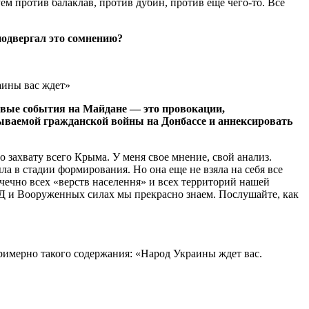
уем против балаклав, против дубин, против еще чего-то. Все
.
 подвергал это сомнению?
аины вас ждет»
авые события на Майдане — это провокации,
зываемой гражданской войны на Донбассе и аннексировать
 захвату всего Крыма. У меня свое мнение, свой анализ.
ла в стадии формирования. Но она еще не взяла на себя все
очечно всех «верств населення» и всех территорий нашей
ВД и Вооруженных силах мы прекрасно знаем. Послушайте, как
римерно такого содержания: «Народ Украины ждет вас.