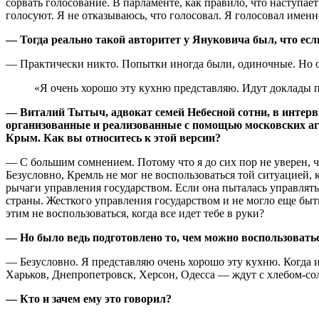
сорвать голосование. В парламенте, как правило, что наступает
голосуют. Я не отказываюсь, что голосовал. Я голосовал именн
— Тогда реально такой авторитет у Януковича был, что есл
— Практически никто. Попытки иногда были, одиночные. Но о
«Я очень хорошо эту кухню представляю. Идут доклады п
— Виталий Тытыч, адвокат семей Не­бесной сотни, в интер
организованные и реализованные с помощью московских аге
Крым. Как вы относитесь к этой версии?
— С большим сомнением. Потому что я до сих пор не уверен, чт
Безусловно, Кремль не мог не воспользоваться той ситуацией, 
рычаги управления государством. Если она пыталась управлять 
страны. Жесткого управления государст­вом и не могло еще б
этим не воспользоваться, когда все идет тебе в руки?
— Но было ведь подготовлено то, чем можно воспользовать
— Безусловно. Я представляю очень хорошо эту кухню. Когда 
Харьков, Днепропетровск, Херсон, Одесса — ждут с хлебом-со
— Кто и зачем ему это говорил?