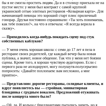
бы я не смогла простить людям. Да и в столицу приехала не на
пустое место: у меня был контракт с самой крупной
украинской сетью элитных ресторанов «Козырная карта». Для
начинающей певицы это хороший старт плюс приличный
гонорар. Друзья постоянно спрашивали: «Ты хоть понимаешь,
как тебе повезло?», на что я отвечала: «Я всегда верила в
сказку».
— Приходилось когда-нибудь покидать сцену под стук
собственных каблуков?
— У меня очень хорошая школа: с семи до 17 лет я пела в
ресторане своих родителей, где каждый вечер была новая
публика, а значит, новое общение. Так что у меня нет боязни
сцены. Кроме того, я хорошо чувствую аудиторию. Если с
первого раза не аплодируют, могу полушутя-полусерьезно
попросить: «Давайте похлопаем: вам несложно, а мне
приятно».
— Представляю: дорогие рестораны, солидные клиенты, и
вдруг появляетесь вы — стройная, миниатюрная
блондинка с грудным вокалом. Предложений отужинать
после концерта много было?
— Ой, да. И кольца с бриллиантами пытались дарить, но я