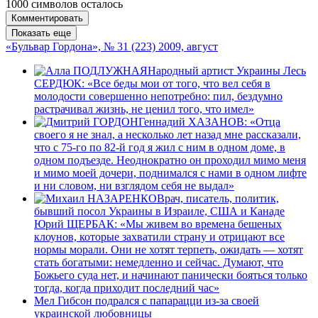
1000
символов осталось
Комментировать
Показать еще
«Бульвар Гордона», № 31 (223) 2009, август
Народный артист Украины Лесь
СЕРДЮК: «Все беды мои от того, что вел себя в
молодости совершенно непотребно: пил, бездумно
растрачивал жизнь, не ценил того, что имел»
Геннадий ХАЗАНОВ: «Отца
своего я не знал, а несколько лет назад мне рассказали,
что с 75-го по 82-й год я жил с ним в одном доме, в
одном подъезде. Неоднократно он проходил мимо меня
и мимо моей дочери, поднимался с нами в одном лифте
и ни словом, ни взглядом себя не выдал»
Врач, писатель, политик,
бывший посол Украины в Израиле, США и Канаде
Юрий ЩЕРБАК: «Мы живем во времена бешеных
клоунов, которые захватили страну и отрицают все
нормы морали. Они не хотят терпеть, ожидать — хотят
стать богатыми: немедленно и сейчас. Думают, что
Божьего суда нет, и начинают панически бояться только
тогда, когда приходит последний час»
Мел Гибсон подрался с папарацци из-за своей
украинской любовницы