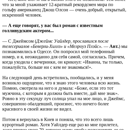
что за мной ухаживает 12-кратный рекордсмен мира по
гольфу американец Джош Олсон — очень добрый, открытый,
искренний человек.
— А еще говорят, у вас был роман с известным
голливудским актером...
— С Джеймсом (
Джеймс Уайлдер, прославился после
телесериалов «Беверли-Хиллз» и «Мелроуз Плэйс».
—
Авт.
) мы
познакомились в Одессе. Он попросил мой телефонный
номер, и я, неожиданно для себя самой, согласилась. Причем,
когда уходила с вечеринки, он крикнул: «Иванна, ты только,
пожалуйста, больше ни с кем не знакомься!».
На следующий день встретились, пообщались, и у меня
возникло ощущение, что я знаю этого человека всю жизнь.
Помню, смотрела на него и думала: «Боже, если это тот
мужчина, с которым я должна быть вместе, дай мне знак».
Ровно в эту секунду луч солнца упал на мое лицо, и Джеймс,
совершенно обалдевший, произнес, что ничего более
красивого в своей жизни не видел.
Потом я вернулась в Киев и поняла, что это всего лишь
курортный роман. Хотя Уайлдер еще раз ко мне прилетел,
даже привез свою 70-летнюю маму, чтобы познакомить ее со