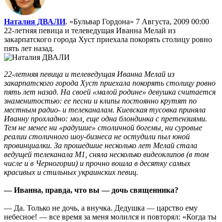
Наталия ДВАЛИ
. «Бульвар Гордона»
7 Августа, 2009 00:00
22-летняя певица и телеведущая Иванна Мелай из
закарпатского города Хуст приехала покорять столицу ровно
пять лет назад.
22-летняя певица и телеведущая Иванна Мелай из
закарпатского города Хуст приехала покорять столицу ровно
пять лет назад. На своей «малой родине» девушка считается
знаменитостью: ее песни и клипы постоянно крутят по
местным радио- и телеканалам. Киевская тусовка приняла
Иванну прохладно: мол, еще одна блондинка с претензиями.
Тем не менее ни «радушие» столичной богемы, ни суровые
реалии столичного шоу-бизнеса не остудили пыл юной
провинциалки. За прошедшие несколько лет Мелай стала
ведущей телеканала М1, сняла несколько видеоклипов (в том
числе и в Черногории) и прочно вошла в десятку самых
красивых и стильных украинских певиц.
— Иванна, правда, что вы — дочь священника?
— Да. Только не дочь, а внучка. Дедушка — царство ему
небесное! — все время за меня молился и повторял: «Когда ты