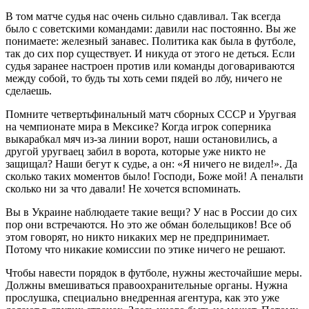
В том матче судья нас очень сильно сдавливал. Так всегда
было с советскими командами: давили нас постоянно. Вы же
понимаете: железный занавес. Политика как была в футболе,
так до сих пор существует. И никуда от этого не деться. Если
судья заранее настроен против или команды договариваются
между собой, то будь ты хоть семи пядей во лбу, ничего не
сделаешь.
Помните четвертьфинальный матч сборных СССР и Уругвая
на чемпионате мира в Мексике? Когда игрок соперника
выкарабкал мяч из-за линии ворот, наши остановились, а
другой уругваец забил в ворота, которые уже никто не
защищал? Наши бегут к судье, а он: «Я ничего не видел!». Да
сколько таких моментов было! Господи, Боже мой! А пенальти
сколько ни за что давали! Не хочется вспоминать.
Вы в Украине наблюдаете такие вещи? У нас в России до сих
пор они встречаются. Но это же обман болельщиков! Все об
этом говорят, но никто никаких мер не предпринимает.
Потому что никакие комиссии по этике ничего не решают.
Чтобы навести порядок в футболе, нужны жесточайшие меры.
Должны вмешиваться правоохранительные органы. Нужна
прослушка, специально внедренная агентура, как это уже