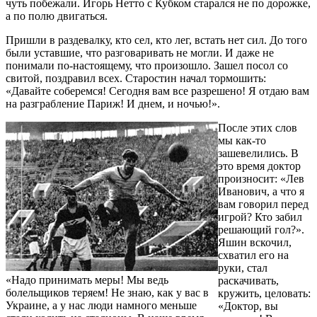
чуть побежали. Игорь Нетто с Кубком старался не по дорожке,
а по полю двигаться.
Пришли в раздевалку, кто сел, кто лег, встать нет сил. До того
были уставшие, что разговаривать не могли. И даже не
понимали по-настоящему, что произошло. Зашел посол со
свитой, поздравил всех. Старостин начал тормошить:
«Давайте соберемся! Сегодня вам все разрешено! Я отдаю вам
на разграбление Париж! И днем, и ночью!».
После этих слов
мы как-то
зашевелились. В
это время доктор
произносит: «Лев
Иванович, а что я
вам говорил перед
игрой? Кто забил
решающий гол?».
Яшин вскочил,
схватил его на
руки, стал
«Надо принимать меры! Мы ведь
раскачивать,
болельщиков теряем! Не знаю, как у вас в
кружить, целовать:
Украине, а у нас люди намного меньше
«Доктор, вы