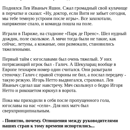
Поднялся Лев Иваныч Яшин. Сжал громадный свой кулачище
в перчатке и сказал: «Ну, доктор, если Витя не забьет сегодня,
мы тебе темную устроим после игры». Все захохотали,
напряжение спало, и команда пошла на поле.
Играли в Париже, на стадионе «Парк де Пренс». Шел нудный
дождик, поле скользкое. А мячи тогда были не такие, как
сейчас, летуны, а кожаные, они размокали, становились
тяжеленными.
Первый тайм с югославами был очень тяжелый. У них
потрясающий игрок был - Галич. А Шекуларац вообще в
Европе технарем номер один считался. Они разыграли
стеночку: Галич с правой стороны не бил, а послал передачу -
такую резкую. Игорь Нетто выдвигался, страховал. Лев
Иваныч сделал шаг навстречу. Мяч скользнул о бедро Игоря
Нетто и рикошетом юркнул в ворота.
Пока мы приходили в себя после пропущенного гола,
югославы на нас «сели». Для них матч был
сверхпринципиальным.
- Понятно, почему. Отношения между руководителями
наших стран к тому времени испортились...