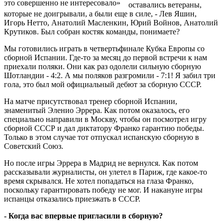
это совершенно не интересовало»
оставались ветераны,
которые не доигрывали, а были еще в силе, - Лев Яшин,
Игорь Нетто, Анатолий Масленкин, Юрий Войнов, Анатолий
Крутиков. Был собран костяк команды, понимаете?
Мы готовились играть в четвертьфинале Кубка Европы со
сборной Испании. Где-то за месяц до первой встречи к нам
приехали поляки. Они как раз одолели сильную сборную
Шотландии - 4:2. А мы поляков разгромили - 7:1! Я забил три
гола, это был мой официальный дебют за сборную СССР.
На матче присутствовал тренер сборной Испании,
знаменитый Эленио Эррера. Как потом оказалось, его
специально направили в Москву, чтобы он посмотрел игру
сборной СССР и дал диктатору Франко гарантию победы.
Только в этом случае тот отпускал испанскую сборную в
Советский Союз.
Но после игры Эррера в Мадрид не вернулся. Как потом
рассказывали журналисты, он улетел в Париж, где какое-то
время скрывался. Не хотел попадаться на глаза Франко,
поскольку гарантировать победу не мог. И накануне игры
испанцы отказались приезжать в СССР.
- Когда вас впервые пригласили в сборную?