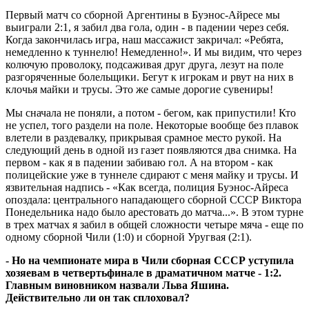
Первый матч со сборной Аргентины в Буэнос-Айресе мы
выиграли 2:1, я забил два гола, один - в падении через себя.
Когда закончилась игра, наш массажист закричал: «Ребята,
немедленно к туннелю! Немедленно!». И мы видим, что через
колючую проволоку, подсаживая друг друга, лезут на поле
разгоряченные болельщики. Бегут к игрокам и рвут на них в
клочья майки и трусы. Это же самые дорогие сувениры!
Мы сначала не поняли, а потом - бегом, как припустили! Кто
не успел, того раздели на поле. Некоторые вообще без плавок
влетели в раздевалку, прикрывая срамное место рукой. На
следующий день в одной из газет появляются два снимка. На
первом - как я в падении забиваю гол. А на втором - как
полицейские уже в туннеле сдирают с меня майку и трусы. И
язвительная надпись - «Как всегда, полиция Буэнос-Айреса
опоздала: центрального нападающего сборной СССР Виктора
Понедельника надо было арестовать до матча...». В этом турне
в трех матчах я забил в общей сложности четыре мяча - еще по
одному сборной Чили (1:0) и сборной Уругвая (2:1).
- Но на чемпионате мира в Чили сборная СССР уступила
хозяевам в четвертьфинале в драматичном матче - 1:2.
Главным виновником назвали Льва Яшина.
Действительно ли он так сплоховал?