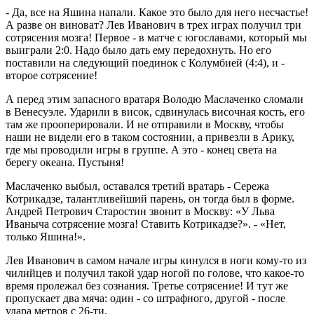
- Да, все на Яшина напали. Какое это было для него несчастье!
А разве он виноват? Лев Иванович в трех играх получил три
сотрясения мозга! Первое - в матче с югославами, который мы
выиграли 2:0. Надо было дать ему передохнуть. Но его
поставили на следующий поединок с Колумбией (4:4), и -
второе сотрясение!
А перед этим запасного вратаря Володю Маслаченко сломали
в Венесуэле. Ударили в висок, сдвинулась височная кость, его
там же прооперировали. И не отправили в Москву, чтобы
наши не видели его в таком состоянии, а привезли в Арику,
где мы проводили игры в группе. А это - конец света на
берегу океана. Пустыня!
Маслаченко выбыл, оставался третий вратарь - Сережа
Котрикадзе, талантливейший парень, он тогда был в форме.
Андрей Петрович Старостин звонит в Москву: «У Льва
Иваныча сотрясение мозга! Ставить Котрикадзе?». - «Нет,
только Яшина!».
Лев Иванович в самом начале игры кинулся в ноги кому-то из
чилийцев и получил такой удар ногой по голове, что какое-то
время пролежал без сознания. Третье сотрясение! И тут же
пропускает два мяча: один - со штрафного, другой - после
удара метров с 26-ти.