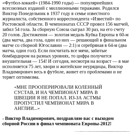
«Футбол-хоккей» (1984-1990 годы) — популярнейших
всесоюзных изданий с миллионными тиражами. Родился
Виктор Понедельник в 1937 году в семье известного
журналиста, собственного корреспондента «Известий» по
Ростовской области. В чемпионатах СССР провел 156 матчей,
забил 54 гола. За сборную Союза сыграл 30 раз, на его счету
20 голов. Достижения — золотая медаль Кубка Европы в 60-м
(два матча, два гола, один из них — решающий в финальном
матче со сборной Югославии — 2:1) и серебряная в 64-м (два
матча, один гол). Если посчитать все мячи, забитые
бомбардиром на разных уровнях, то цифра получится
внушительная — 154! И сегодня, несмотря на возраст — в мае
исполняется 75 лет, хвори и житейские неурядицы, Виктор
Владимирович весь в футболе, живет его проблемами и не
теряет оптимизма.
«МНЕ ПРООПЕРИРОВАЛИ КОЛЕННЫЙ
СУСТАВ, И НА ЧЕМПИОНАТ МИРА В
ШВЕЦИИ Я НЕ ПОПАЛ. ИЗ-ЗА АСТМЫ
ПРОПУСТИЛ ЧЕМПИОНАТ МИРА В
АНГЛИИ...»
- Виктор Владимирович, поздравляю вас с выходом
сборной России в финал чемпионата Европы-2012!