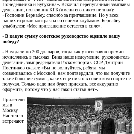
Понедельника и Бубукина». Вскочил перепуганный замглавы
делегации, полковник КГБ (имени его никто не знал):
«Господин Бернабеу, спасибо за приглашение. Но у всех
наших игроков контракты со своими клубами». Бернабеу
улыбнулся: «Мое приглашение остается в силе».
- В какую сумму советское руководство оценило вашу
победу?
- Нам дали по 200 долларов, тогда как у югославов премии
исчислялись в тысячах. Видя наше недоумение, руководитель
делегации, зампредседателя Госкомспорта СССР Дмитрий
Постников сказал: «Вы не волнуйтесь, ребята, мы
созванивались с Москвой, нам подтвердили, что вы получите
такие большие суммы, каких еще никто в советском спорте не
получал. Только надо нам будет приехать, все аккуратно
оформить, потому что у нас такой статьи нет».
Прилетели
мы в
Москву.
Нас тепло
встречают.