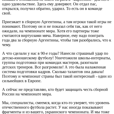
одно удовольствие. Здесь ему доверяют. Он отдал пас,
открылся, получил обратно, ударил. То есть он в команде
свой.
Приезжает в сборную Аргентины, а там игроки такой игры не
понимают. Поэтому он и не показал себя так, как от него
ожидали, на чемпионате мира. Хотя его партнеры тоже
считаются виртуозами мяча. Наверное, ему надо поиграть
года два за сборную Аргентины, чтобы там разобрались, что к
чему.
А что сделали у нас в 90-е годы? Нанесли страшный удар по
детско-юношескому футболу! Уничтожили школы-интернаты,
группы подготовки при командах мастеров, разогнали
детских тренеров. Все разгромили! А это была налаженная
система подготовки кадров. Сколько талантов она давала!
Поэтому и чемпионат страны был такой интересный - один из
сильнейших в Европе.
А сейчас не представляю, кто будет защищать честь сборной
России на чемпионате мира.
Мы, специалисты, смеемся, когда кто-то уверяет, что уровень
отечественного футбола растет. У нас иногда показывают
фрагменты и из вашего, украинского чемпионата. И мы тоже