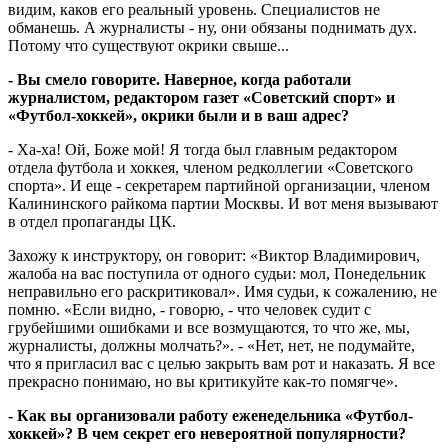
видим, каков его реальный уровень. Специалистов не
обманешь. А журналисты - ну, они обязаны поднимать дух.
Потому что существуют окрики свыше...
- Вы смело говорите. Наверное, когда работали
журналистом, редактором газет «Советский спорт» и
«Футбол-хоккей», окрики были и в ваш адрес?
- Ха-ха! Ой, Боже мой! Я тогда был главным редактором
отдела футбола и хоккея, членом редколлегии «Советского
спорта». И еще - секретарем партийной организации, членом
Калининского райкома партии Москвы. И вот меня вызывают
в отдел пропаганды ЦК.
Захожу к инструктору, он говорит: «Виктор Владимирович,
жалоба на вас поступила от одного судьи: мол, Понедельник
неправильно его раскритиковал». Имя судьи, к сожалению, не
помню. «Если видно, - говорю, - что человек судит с
грубейшими ошибками и все возмущаются, то что же, мы,
журналисты, должны молчать?». - «Нет, нет, не подумайте,
что я пригласил вас с целью закрыть вам рот и наказать. Я все
прекрасно понимаю, но вы критикуйте как-то помягче».
- Как вы организовали работу еженедельника «Футбол-
хоккей»? В чем секрет его невероятной популярности?