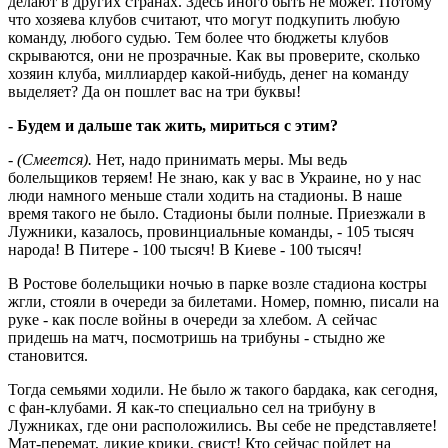
делают в других странах. Здесь иного быть не может. Потому
что хозяева клубов считают, что могут подкупить любую
команду, любого судью. Тем более что бюджеты клубов
скрываются, они не прозрачные. Как вы проверите, сколько
хозяин клуба, миллиардер какой-нибудь, денег на команду
выделяет? Да он пошлет вас на три буквы!
- Будем и дальше так жить, мириться с этим?
-
(Смеется).
Нет, надо принимать меры. Мы ведь
болельщиков теряем! Не знаю, как у вас в Украине, но у нас
люди намного меньше стали ходить на стадионы. В наше
время такого не было. Стадионы были полные. Приезжали в
Лужники, казалось, провинциальные команды, - 105 тысяч
народа! В Питере - 100 тысяч! В Киеве - 100 тысяч!
В Ростове болельщики ночью в парке возле стадиона костры
жгли, стояли в очереди за билетами. Номер, помню, писали на
руке - как после войны в очереди за хлебом. А сейчас
придешь на матч, посмотришь на трибуны - стыдно же
становится.
Тогда семьями ходили. Не было ж такого бардака, как сегодня,
с фан-клубами. Я как-то специально сел на трибуну в
Лужниках, где они расположились. Вы себе не представляете!
Мат-перемат, дикие крики, свист! Кто сейчас пойдет на