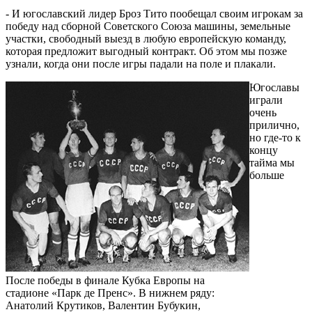
- И югославский лидер Броз Тито пообещал своим игрокам за
победу над сборной Советского Союза машины, земельные
участки, свободный выезд в любую европейскую команду,
которая предложит выгодный контракт. Об этом мы позже
узнали, когда они после игры падали на поле и плакали.
Югославы
играли
очень
прилично,
но где-то к
концу
тайма мы
больше
После победы в финале Кубка Европы на
стадионе «Парк де Пренс». В нижнем ряду:
Анатолий Крутиков, Валентин Бубукин,