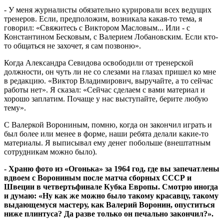
- У меня журналисты обязательно курировали всех ведущих
тренеров. Если, предположим, возникала какая-то тема, я
говорил: «Свяжитесь с Виктором Масловым... Или - с
Константином Бесковым, с Валерием Лобановским. Если кто-
то общаться не захочет, я сам позвоню».
Когда Александра Севидова освободили от тренерской
должности, он чуть ли не со слезами на глазах пришел ко мне
в редакцию. «Виктор Владимирович, выручайте, а то сейчас
работы нет». Я сказал: «Сейчас сделаем с вами материал и
хорошо заплатим. Почаще у нас выступайте, берите любую
тему».
С Валеркой Ворониным, помню, когда он закончил играть и
был более или менее в форме, наши ребята делали какие-то
материалы. Я выписывал ему денег побольше (внештатным
сотрудникам можно было).
- Храню фото из «Огонька» за 1964 год, где вы запечатлены
вдвоем с Ворониным после матча сборных СССР и
Швеции в четвертьфинале Кубка Европы. Смотрю иногда
и думаю: «Ну как же можно было такому красавцу, такому
выдающемуся мастеру, как Валерий Воронин, опуститься
ниже плинтуса? Да разве только он печально закончил?».