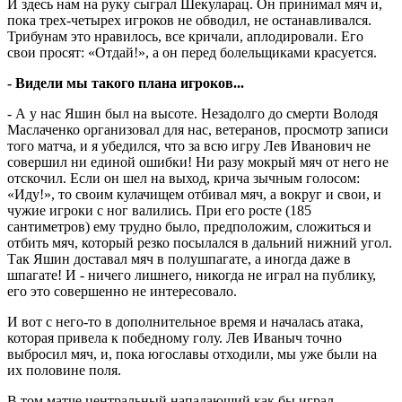
И здесь нам на руку сыграл Шекуларац. Он принимал мяч и,
пока трех-четырех игроков не обводил, не останавливался.
Трибунам это нравилось, все кричали, аплодировали. Его
свои просят: «Отдай!», а он перед болельщиками красуется.
- Видели мы такого плана игроков...
- А у нас Яшин был на высоте. Незадолго до смерти Володя
Маслаченко организовал для нас, ветеранов, просмотр записи
того матча, и я убедился, что за всю игру Лев Иванович не
совершил ни единой ошибки! Ни разу мокрый мяч от него не
отскочил. Если он шел на выход, крича зычным голосом:
«Иду!», то своим кулачищем отбивал мяч, а вокруг и свои, и
чужие игроки с ног валились. При его росте (185
сантиметров) ему трудно было, предположим, сложиться и
отбить мяч, который резко посылался в дальний нижний угол.
Так Яшин доставал мяч в полушпагате, а иногда даже в
шпагате! И - ничего лишнего, никогда не играл на публику,
его это совершенно не интересовало.
И вот с него-то в дополнительное время и началась атака,
которая привела к победному голу. Лев Иваныч точно
выбросил мяч, и, пока югославы отходили, мы уже были на
их половине поля.
В том матче центральный нападающий как бы играл