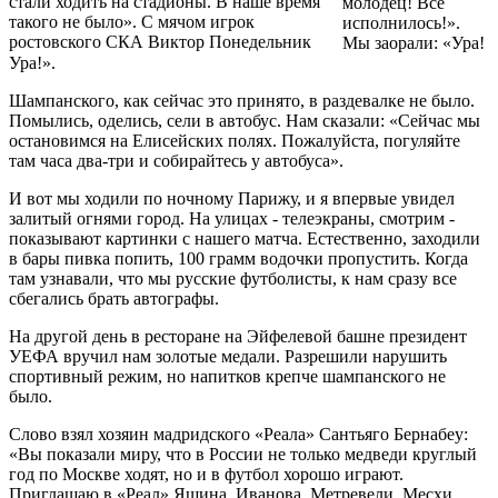
стали ходить на стадионы. В наше время
молодец! Все
такого не было». С мячом игрок
исполнилось!».
ростовского СКА Виктор Понедельник
Мы заорали: «Ура!
Ура!».
Шампанского, как сейчас это принято, в раздевалке не было.
Помылись, оделись, сели в автобус. Нам сказали: «Сейчас мы
остановимся на Елисейских полях. Пожалуйста, погуляйте
там часа два-три и собирайтесь у автобуса».
И вот мы ходили по ночному Парижу, и я впервые увидел
залитый огнями город. На улицах - телеэкраны, смотрим -
показывают картинки с нашего матча. Естественно, заходили
в бары пивка попить, 100 грамм водочки пропустить. Когда
там узнавали, что мы русские футболисты, к нам сразу все
сбегались брать автографы.
На другой день в ресторане на Эйфелевой башне президент
УЕФА вручил нам золотые медали. Разрешили нарушить
спортивный режим, но напитков крепче шампанского не
было.
Слово взял хозяин мадридского «Реала» Сантьяго Бернабеу:
«Вы показали миру, что в России не только медведи круглый
год по Москве ходят, но и в футбол хорошо играют.
Приглашаю в «Реал» Яшина, Иванова, Метревели, Месхи,