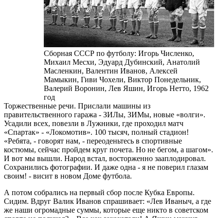
Сборная СССР по футболу: Игорь Численко,
Михаил Месхи, Эдуард Дубинский, Анатолий
Масленкин, Валентин Иванов, Алексей
Мамыкин, Гиви Чохели, Виктор Понедельник,
Валерий Воронин, Лев Яшин, Игорь Нетто, 1962
год
Торжественные речи. Прислали машины из
правительственного гаража - ЗИЛы, ЗИМы, новые «волги».
Усадили всех, повезли в Лужники, где проходил матч
«Спартак» - «Локомотив». 100 тысяч, полный стадион!
«Ребята, - говорят нам, - переоденьтесь в спортивные
костюмы, сейчас пройдем круг почета. Но не бегом, а шагом».
И вот мы вышли. Народ встал, восторженно зааплодировал.
Сохранились фотографии. И даже одна - я не поверил глазам
своим! - висит в новом Доме футбола.
А потом собрались на первый сбор после Кубка Европы.
Сидим. Вдруг Валик Иванов спрашивает: «Лев Иваныч, а где
же наши огромадные суммы, которые еще никто в советском