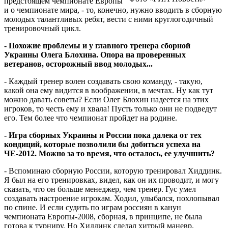
предстоящем чемпионате Европы
и о чемпионате мира, - то, конечно, нужно вводить в сборную
молодых талантливых ребят, вести с ними круглогодичный
тренировочный цикл.
- Похожие проблемы и у главного тренера сборной
Украины Олега Блохина. Опора на проверенных
ветеранов, осторожный ввод молодых...
- Каждый тренер волен создавать свою команду, - такую,
какой она ему видится в воображении, в мечтах. Ну как тут
можно давать советы? Если Олег Блохин надеется на этих
игроков, то честь ему и хвала! Пусть только они не подведут
его. Тем более что чемпионат пройдет на родине.
- Игра сборных Украины и России пока далека от тех
кондиций, которые позволили бы добиться успеха на
ЧЕ-2012. Можно за то время, что осталось, ее улучшить?
- Вспоминаю сборную России, которую тренировал Хиддинк.
Я был на его тренировках, видел, как он их проводит, и могу
сказать, что он больше менеджер, чем тренер. Гус умел
создавать настроение игрокам. Ходил, улыбался, похлопывал
по спине. И если судить по играм россиян в канун
чемпионата Европы-2008, сборная, в принципе, не была
готова к турниру. Но Хиддинк сделал хитрый маневр.