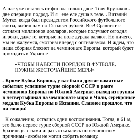
А нас уже осталось от финала только двое. Толя Крутиков -
две операции подряд. И я - еле-еле душа в теле... Виталий
Мутко, когда был президентом Российского футбольного
союза, выбил нам по 15 тысяч рублей. Все! Сравните с
сотнями миллионов долларов, которые получают сегодня
игроки, даже те, которые на поле дурака валяют. Но ничего,
мы не жалуемся, смотрим вперед с оптимизмом. И ждем, что
наша сборная блеснет на чемпионате Европы, который будет
проходить в Украине.
«ЧТОБЫ НАВЕСТИ ПОРЯДОК В ФУТБОЛЕ,
НУЖНЫ ЖЕСТОЧАЙШИЕ МЕРЫ»
- Кроме Кубка Европы, у вас были другие памятные
события: успешное турне сборной СССР в ранге
чемпионов Европы по Южной Америке, выход из группы
в четвертьфинал на чемпионате мира в Чили, серебряные
медали Кубка Европы в Испании. Славное прошлое, что
ни говори!
- К сожалению, остались одни воспоминания. Тогда, в 61-м,
это было первое турне сборной СССР по Южной Америке.
Бразильцы с нами играть отказались по непонятным
причинам - якобы не могли собрать команду.