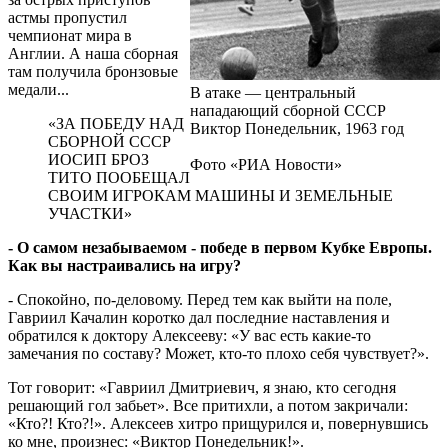
астмы пропустил
чемпионат мира в
Англии. А наша сборная
там получила бронзовые
медали...
В атаке — центральный
нападающий сборной СССР
«ЗА ПОБЕДУ НАД
Виктор Понедельник, 1963 год
СБОРНОЙ СССР
ИОСИП БРОЗ
Фото «РИА Новости»
ТИТО ПООБЕЩАЛ
СВОИМ ИГРОКАМ МАШИНЫ И ЗЕМЕЛЬНЫЕ
УЧАСТКИ»
- О самом незабываемом - победе в первом Кубке Европы.
Как вы настраивались на игру?
- Спокойно, по-деловому. Перед тем как выйти на поле,
Гавриил Качалин коротко дал последние наставления и
обратился к доктору Алексееву: «У вас есть какие-то
замечания по составу? Может, кто-то плохо себя чувствует?».
Тот говорит: «Гавриил Дмитриевич, я знаю, кто сегодня
решающий гол забьет». Все притихли, а потом закричали:
«Кто?! Кто?!». Алексеев хитро прищурился и, повернувшись
ко мне, произнес: «Виктор Понедельник!».