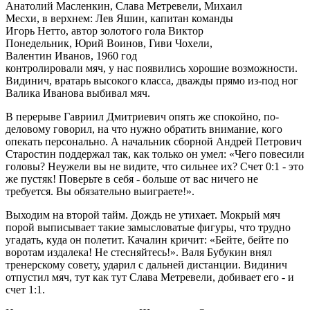
Анатолий Масленкин, Cлава Метревели, Михаил
Месхи, в верхнем: Лев Яшин, капитан команды
Игорь Нетто, автор золотого гола Виктор
Понедельник, Юрий Воинов, Гиви Чохели,
Валентин Иванов, 1960 год
контролировали мяч, у нас появились хорошие возможности.
Видинич, вратарь высокого класса, дважды прямо из-под ног
Валика Иванова выбивал мяч.
В перерыве Гавриил Дмитриевич опять же спокойно, по-
деловому говорил, на что нужно обратить внимание, кого
опекать персонально. А начальник сборной Андрей Петрович
Старостин поддержал так, как только он умел: «Чего повесили
головы? Неужели вы не видите, что сильнее их? Счет 0:1 - это
же пустяк! Поверьте в себя - больше от вас ничего не
требуется. Вы обязательно выиграете!».
Выходим на второй тайм. Дождь не утихает. Мокрый мяч
порой выписывает такие замысловатые фигуры, что трудно
угадать, куда он полетит. Качалин кричит: «Бейте, бейте по
воротам издалека! Не стесняйтесь!». Валя Бубукин внял
тренерскому совету, ударил с дальней дистанции. Видинич
отпустил мяч, тут как тут Слава Метревели, добивает его - и
счет 1:1.