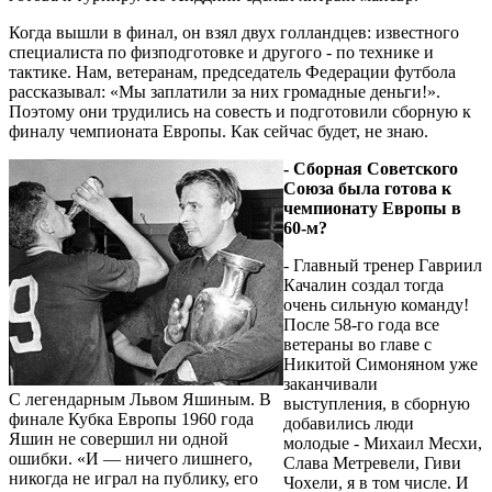
Когда вышли в финал, он взял двух голландцев: известного
специалиста по физподготовке и другого - по технике и
тактике. Нам, ветеранам, председатель Федерации футбола
рассказывал: «Мы заплатили за них громадные деньги!».
Поэтому они трудились на совесть и подготовили сборную к
финалу чемпионата Европы. Как сейчас будет, не знаю.
- Сборная Советского
Союза была готова к
чемпионату Европы в
60-м?
- Главный тренер Гавриил
Качалин создал тогда
очень сильную команду!
После 58-го года все
ветераны во главе с
Никитой Симоняном уже
заканчивали
С легендарным Львом Яшиным. В
выступления, в сборную
финале Кубка Европы 1960 года
добавились люди
Яшин не совершил ни одной
молодые - Михаил Месхи,
ошибки. «И — ничего лишнего,
Слава Метревели, Гиви
никогда не играл на публику, его
Чохели, я в том числе. И