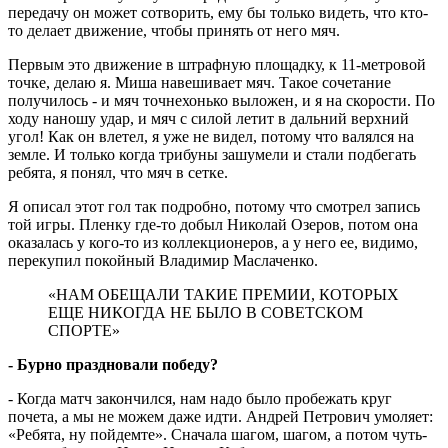
передачу он может сотворить, ему бы только видеть, что кто-
то делает движение, чтобы принять от него мяч.
Первым это движение в штрафную площадку, к 11-метровой
точке, делаю я. Миша навешивает мяч. Такое сочетание
получилось - и мяч точнехонько выложен, и я на скорости. По
ходу наношу удар, и мяч с силой летит в дальний верхний
угол! Как он влетел, я уже не видел, потому что валялся на
земле. И только когда трибуны зашумели и стали подбегать
ребята, я понял, что мяч в сетке.
Я описал этот гол так подробно, потому что смотрел запись
той игры. Пленку где-то добыл Николай Озеров, потом она
оказалась у кого-то из коллекционеров, а у него ее, видимо,
перекупил покойный Владимир Маслаченко.
«НАМ ОБЕЩАЛИ ТАКИЕ ПРЕМИИ, КОТОРЫХ
ЕЩЕ НИКОГДА НЕ БЫЛО В СОВЕТСКОМ
СПОРТЕ»
- Бурно праздновали победу?
- Когда матч закончился, нам надо было пробежать круг
почета, а мы не можем даже идти. Андрей Петрович умоляет:
«Ребята, ну пойдемте». Сначала шагом, шагом, а потом чуть-