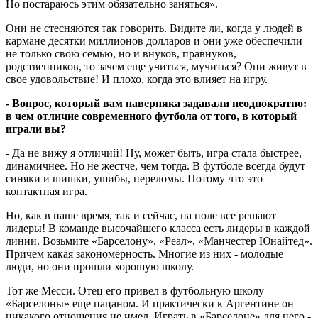
Но постараюсь этим обязательно заняться».
Они не стесняются так говорить. Видите ли, когда у людей в
кармане десятки миллионов долларов и они уже обеспечили
не только свою семью, но и внуков, правнуков,
родственников, то зачем еще учиться, мучиться? Они живут в
свое удовольствие! И плохо, когда это влияет на игру.
- Вопрос, который вам наверняка задавали неоднократно:
в чем отличие современного футбола от того, в который
играли вы?
- Да не вижу я отличий! Ну, может быть, игра стала быстрее,
динамичнее. Но не жестче, чем тогда. В футболе всегда будут
синяки и шишки, ушибы, переломы. Потому что это
контактная игра.
Но, как в наше время, так и сейчас, на поле все решают
лидеры! В команде высочайшего класса есть лидеры в каждой
линии. Возьмите «Барселону», «Реал», «Манчестер Юнайтед».
Причем какая закономерность. Многие из них - молодые
люди, но они прошли хорошую школу.
Тот же Месси. Отец его привел в футбольную школу
«Барселоны» еще пацаном. И практически к Аргентине он
никакого отношения не имел. Играть в «Барселоне» для него -