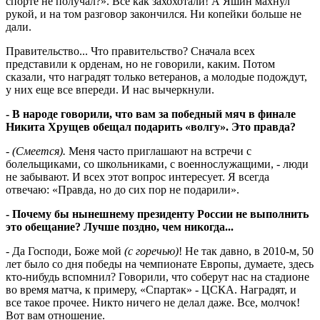
спорте не получал?». Все как захохотали! А Яшин махнул
рукой, и на том разговор закончился. Ни копейки больше не
дали.
Правительство... Что правительство? Сначала всех
представили к орденам, но не говорили, каким. Потом
сказали, что наградят только ветеранов, а молодые подождут,
у них еще все впереди. И нас вычеркнули.
- В народе говорили, что вам за победный мяч в финале
Никита Хрущев обещал подарить «волгу». Это правда?
-
(Смеется).
Меня часто приглашают на встречи с
болельщиками, со школьниками, с военнослужащими, - люди
не забывают. И всех этот вопрос интересует. Я всегда
отвечаю: «Правда, но до сих пор не подарили».
- Почему бы нынешнему президенту России не выполнить
это обещание? Лучше поздно, чем никогда...
- Да Господи, Боже мой
(с горечью)
! Не так давно, в 2010-м, 50
лет было со дня победы на чемпионате Европы, думаете, здесь
кто-нибудь вспомнил? Говорили, что соберут нас на стадионе
во время матча, к примеру, «Спартак» - ЦСКА. Наградят, и
все такое прочее. Никто ничего не делал даже. Все, молчок!
Вот вам отношение.