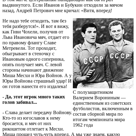
выдвинутого. Если Иванов и Бубукин отходили за мячом
назад, Андрей Петрович мне кричал: «Витя, вперед!
Не надо тебе отходить, там без
тебя разберутся!». И вот я вижу,
как Гиви Чохели, получив от
Льва Ивановича мяч, отдает его
по правому флангу Славе
Метревели. Тот проходит,
обыгрывает в стеночку с
Ивановым одного соперника,
опять получает мяч. С левой
стороны начинают движение
Миша Месхи и Юра Войнов. А у
Юры Войнова страшный удар! И
он готов нанести его издалека!
С полузащитником
- Да, этот игрок много таких
Валерием Ворониным —
голов забивал...
единственным из советских
футболистов, включенным в
- Слава делает передачу Войнову.
состав сборной мира по
Кто-то из югославов к нему
итогам чемпионата мира
бросается, и мяч от них
1962 года
рикошетом отлетает к Месхи.
Миша прошел чуть-чуть вперед. А мы уже знаем, какую