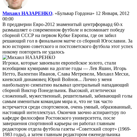
Михаил НАЗАРЕНКО
. «Бульвар Гордона»
12 Января, 2012
00:00
В преддверии Евро-2012 знаменитый центрфорвард 60-х
размышляет о современном футболе и вспоминает победу
сборной СССР на первом Кубке Европы, где он забил
решающий гол в финальном матче со сборной Югославии. За
всю историю советского и постсоветского футбола этот успех
никому повторить не удалось
Игроки, которые завоевали европейское золото, стали
всеобщими кумирами на долгие годы — Лев Яшин, Игорь
Нетто, Валентин Иванов, Слава Метревели, Михаил Месхи,
киевский динамовец Юрий Войнов... Лично у меня
наибольшую симпатию вызывал центральный нападающий
сборной Виктор Понедельник. Высокий, атлетически
сложенный, мужественный, решительный, забивающий голы
самым именитым командам мира и, что не так часто
встречается среди спортсменов, очень умный, образованный,
настоящий интеллектуал. Окончив заочно аспирантуру по
кафедре философии Ростовского университета, после
завершения спортивной карьеры он работал главным
редактором отдела футбола газеты «Советский спорт» (1969-
1983 годы), а затем главным редактором еженедельника