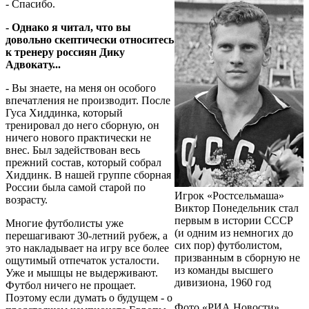
- Спасибо.
- Однако я читал, что вы
довольно скептически относитесь
к тренеру россиян Дику
Адвокату...
- Вы знаете, на меня он особого
впечатления не производит. После
Гуса Хиддинка, который
тренировал до него сборную, он
ничего нового практически не
внес. Был задействован весь
прежний состав, который собрал
Хиддинк. В нашей группе сборная
России была самой старой по
Игрок «Ростсельмаша»
возрасту.
Виктор Понедельник стал
первым в истории СССР
Многие футболисты уже
(и одним из немногих до
перешагивают 30-летний рубеж, а
сих пор) футболистом,
это накладывает на игру все более
призванным в сборную не
ощутимый отпечаток усталости.
из команды высшего
Уже и мышцы не выдерживают.
дивизиона, 1960 год
Футбол ничего не прощает.
Поэтому если думать о будущем - о
Фото «РИА Новости»