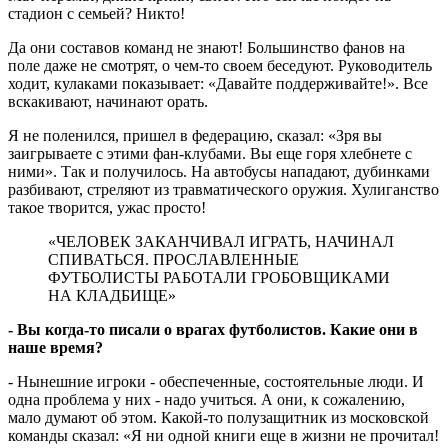
стадион с семьей? Никто!
Да они составов команд не знают! Большинство фанов на
поле даже не смотрят, о чем-то своем беседуют. Руководитель
ходит, кулаками показывает: «Давайте поддерживайте!». Все
вскакивают, начинают орать.
Я не поленился, пришел в федерацию, сказал: «Зря вы
заигрываете с этими фан-клубами. Вы еще горя хлебнете с
ними». Так и получилось. На автобусы нападают, дубинками
разбивают, стреляют из травматического оружия. Хулиганство
такое творится, ужас просто!
«ЧЕЛОВЕК ЗАКАНЧИВАЛ ИГРАТЬ, НАЧИНАЛ
СПИВАТЬСЯ. ПРОСЛАВЛЕННЫЕ
ФУТБОЛИСТЫ РАБОТАЛИ ГРОБОВЩИКАМИ
НА КЛАДБИЩЕ»
- Вы когда-то писали о врагах футболистов. Какие они в
наше время?
- Нынешние игроки - обеспеченные, состоятельные люди. И
одна проблема у них - надо учиться. А они, к сожалению,
мало думают об этом. Какой-то полузащитник из московской
команды сказал: «Я ни одной книги еще в жизни не прочитал!