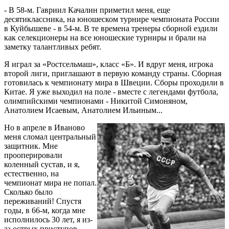
- В 58-м. Гавриил Качалин приметил меня, еще
десятиклассника, на юношеском турнире чемпионата России
в Куйбышеве - в 54-м. В те времена тренеры сборной ездили
как селекционеры на все юношеские турниры и брали на
заметку талантливых ребят.
Я играл за «Ростсельмаш», класс «Б». И вдруг меня, игрока
второй лиги, приглашают в первую команду страны. Сборная
готовилась к чемпионату мира в Швеции. Сборы проходили в
Китае. Я уже выходил на поле - вместе с легендами футбола,
олимпийскими чемпионами - Никитой Симоняном,
Анатолием Исаевым, Анатолием Ильиным...
Но в апреле в Иваново
меня сломал центральный
защитник. Мне
прооперировали
коленный сустав, и я,
естественно, на
чемпионат мира не попал.
Сколько было
переживаний! Спустя
годы, в 66-м, когда мне
исполнилось 30 лет, я из-
за острых приступов