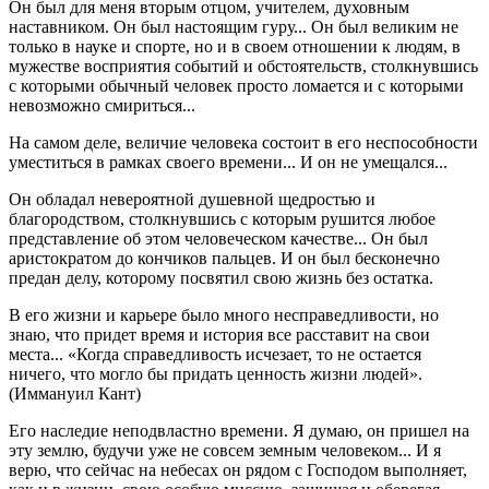
Он был для меня вторым отцом, учителем, духовным
наставником. Он был настоящим гуру... Он был великим не
только в науке и спорте, но и в своем отношении к людям, в
мужестве восприятия событий и обстоятельств, столкнувшись
с которыми обычный человек просто ломается и с которыми
невозможно смириться...
На самом деле, величие человека состоит в его неспособности
уместиться в рамках своего времени... И он не умещался...
Он обладал невероятной душевной щедростью и
благородством, столкнувшись с которым рушится любое
представление об этом человеческом качестве... Он был
аристократом до кончиков пальцев. И он был бесконечно
предан делу, которому посвятил свою жизнь без остатка.
В его жизни и карьере было много несправедливости, но
знаю, что придет время и история все расставит на свои
места... «Когда справедливость исчезает, то не остается
ничего, что могло бы придать ценность жизни людей».
(Иммануил Кант)
Его наследие неподвластно времени. Я думаю, он пришел на
эту землю, будучи уже не совсем земным человеком... И я
верю, что сейчас на небесах он рядом с Господом выполняет,