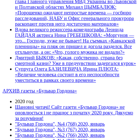
глава Главного управления МВД Украины во Львовской
и Полтавской областях Михаил ЦЫМБАЛЮК:
«Порошенко ожидают непростые времена — госбюро
расследований, НАБУ и Офис генерального прокурора
раскопают против него достаточно материалов»
Вдова великого режиссера-комедиографа Леонида
ГАЙДАЯ актриса Нина ГРЕБЕШКОВА: «Моргунов —
это... Господи, хуже не бывает! На съемках «Кавказской
пленницы» на пляж он пришел и догола разделся. Все
отхлынули, а он: «Что, голого мужика не видали?»
Дмитрий БЫКОВ: «Какая, собственно, страна без
смертной казни? Уже в предчувствии задергался курок»
Супруга Олега БАЗИЛЕВИЧА Ирина ПЛЮТА:
«Величие человека состоит в его неспособности
уместиться в рамках своего времени»
АРХИВ газеты «Бульвар Гордона»
2020 год
Шановні читачі! Сайт газети «Бульвар Гордона» не
оновлюється і не працює з початку 2020 року. Дякуємо
за розуміння!
"Бульвар Гордона", №4 (768) 2020, январь
"Бульвар Гордона", №3 (767) 2020, январь
"Бульвар Гордона", №2 (766) 2020, январь