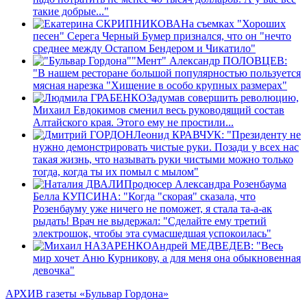
такие добрые..."
На съемках "Хороших
песен" Серега Черный Бумер признался, что он "нечто
среднее между Остапом Бендером и Чикатило"
"Мент" Александр ПОЛОВЦЕВ:
"В нашем ресторане большой популярностью пользуется
мясная нарезка "Хищение в особо крупных размерах"
Задумав совершить революцию,
Михаил Евдокимов сменил весь руководящий состав
Алтайского края. Этого ему не простили...
Леонид КРАВЧУК: "Президенту не
нужно демонстрировать чистые руки. Позади у всех нас
такая жизнь, что называть руки чистыми можно только
тогда, когда ты их помыл с мылом"
Продюсер Александра Розенбаума
Белла КУПСИНА: "Когда "скорая" сказала, что
Розенбауму уже ничего не поможет, я стала та-а-ак
рыдать! Врач не выдержал: "Сделайте ему третий
электрошок, чтобы эта сумасшедшая успокоилась"
Андрей МЕДВЕДЕВ: "Весь
мир хочет Аню Курникову, а для меня она обыкновенная
девочка"
АРХИВ газеты «Бульвар Гордона»