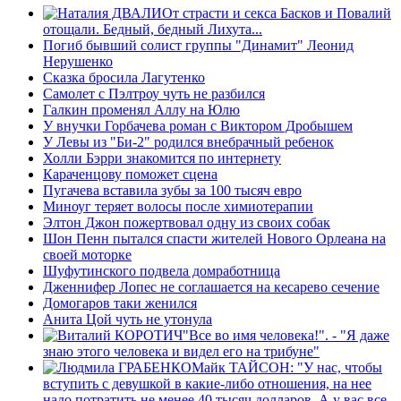
От страсти и секса Басков и Повалий
отощали. Бедный, бедный Лихута...
Погиб бывший солист группы "Динамит" Леонид
Нерушенко
Сказка бросила Лагутенко
Самолет с Пэлтроу чуть не разбился
Галкин променял Аллу на Юлю
У внучки Горбачева роман с Виктором Дробышем
У Левы из "Би-2" родился внебрачный ребенок
Холли Бэрри знакомится по интернету
Караченцову поможет cцена
Пугачева вставила зубы за 100 тысяч евро
Миноуг теряет волосы после химиотерапии
Элтон Джон пожертвовал одну из своих собак
Шон Пенн пытался спасти жителей Нового Орлеана на
своей моторке
Шуфутинского подвела домработница
Дженнифер Лопес не соглашается на кесарево сечение
Домогаров таки женился
Анита Цой чуть не утонула
"Все во имя человека!". - "Я даже
знаю этого человека и видел его на трибуне"
Майк ТАЙСОН: "У нас, чтобы
вступить с девушкой в какие-либо отношения, на нее
надо потратить не менее 40 тысяч долларов. А у вас все