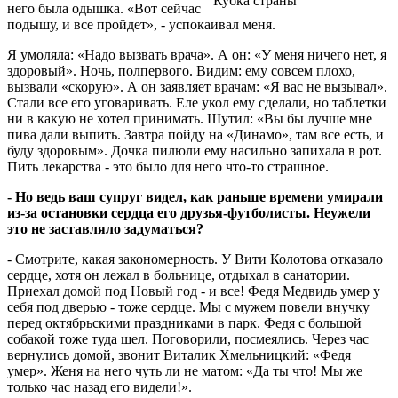
Кубка страны
него была одышка. «Вот сейчас
подышу, и все пройдет», - успокаивал меня.
Я умоляла: «Надо вызвать врача». А он: «У меня ничего нет, я
здоровый». Ночь, полпервого. Видим: ему совсем плохо,
вызвали «скорую». А он заявляет врачам: «Я вас не вызывал».
Стали все его уговаривать. Еле укол ему сделали, но таблетки
ни в какую не хотел принимать. Шутил: «Вы бы лучше мне
пива дали выпить. Завтра пойду на «Динамо», там все есть, и
буду здоровым». Дочка пилюли ему насильно запихала в рот.
Пить лекарства - это было для него что-то страшное.
- Но ведь ваш супруг видел, как раньше времени умирали
из-за остановки сердца его друзья-футболисты. Неужели
это не заставляло задуматься?
- Смотрите, какая закономерность. У Вити Колотова отказало
сердце, хотя он лежал в больнице, отдыхал в санатории.
Приехал домой под Новый год - и все! Федя Медвидь умер у
себя под дверью - тоже сердце. Мы с мужем повели внучку
перед октябрьскими праздниками в парк. Федя с большой
собакой тоже туда шел. Поговорили, посмеялись. Через час
вернулись домой, звонит Виталик Хмельницкий: «Федя
умер». Женя на него чуть ли не матом: «Да ты что! Мы же
только час назад его видели!».