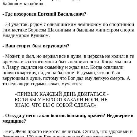
Байковом кладбище.
- Где похоронен Евгений Васильевич?
- 33 участок, рядом с олимпийским чемпионом по спортивной
гимнастике Борисом Шахлиным и бывшим министром спорта
Владимиром Куликом.
- Ваш супруг был верующим?
- Может, и был, но держал все в душе, в церковь не ходил: в те
времена из-за этого могли быть неприятности. Когда мы шли
в Лавру, садился на скамейку и ждал нас. Когда освящали
новую квартиру, сидел на балконе. Я думаю, что он был
верующим в душе, потому что Бог дал ему легкую смерть. А
то ведь люди годами лежат, мучаются.
«ПРИВЫК КАЖДЫЙ ДЕНЬ ДВИГАТЬСЯ -
ЕСЛИ БЫ У НЕГО ОТКАЗАЛИ НОГИ, НЕ
ЗНАЮ, ЧТО БЫ С СОБОЙ СДЕЛАЛ»
- Откуда у него такая боязнь больниц, врачей? Недоверие к
медицине?
- Нет, Женя просто не хотел лечиться. Считал, что здоровый и
будет жить 100 лет. Его никак нельзя было заставить