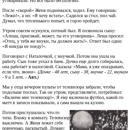
уговаривали. Но все было бесполезно.
После «скорой» Женя поднимался, ходил. Ему говоришь:
«Лежи!», а он: «Я хочу встать». Садился за стол, пил чай.
Думал, что тепленького попьет, и горло пройдет.
Утром совсем осунулся, потный был. Я позвонила сыну:
«Алеша, приезжай, может, ты его уговоришь». Леша просил:
«Отец, у тебя же внуки, ты должен жить!». Ответ был один:
«Я никуда не поеду!».
Поговорил с Наталочкой, с внучкой. Потом она ушла на
работу. Сын тоже уехал в банк. Дочка еще долго собиралась,
она работает в налоговой. Сказала: «Мама, я уже опаздываю,
если что, звони».
(Дочке - 48 лет, сыну - 38, внучке - 22, внукам
- 9 и 5 лет. -
Авт.
)
Мы у отца вечером пульты от телевизора забрали, чтобы
подольше поспал. Так он утром, представляете, потребовал:
«Включи мне телевизор!». Я ему включила футбол, какой-то
матч в записи показывали, а сама вышла на кухню.
Потом прислушалась: что-то
тихо. Вхожу в комнату. Телевизор
выключен. А Женя лежит себе
ровненько, раскрытый. Думаю: