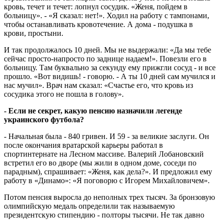
кровь, течет и течет: лопнул сосудик. «Женя, пойдем в
больницу». - «Я сказал: нет!». Ходил на работу с тампонами,
чтобы останавливать кровотечение. А дома - подушка в
крови, простыни.
И так продолжалось 10 дней. Мы не выдержали: «Да мы тебе
сейчас просто-напросто по заднице надаем!». Повезли его в
больницу. Там буквально за секунду ему прижгли сосуд - и все
прошло. «Вот видишь! - говорю. - А ты 10 дней сам мучился и
нас мучил». Врач нам сказал: «Счастье его, что кровь из
сосудика этого не пошла в голову».
- Если не секрет, какую пенсию назначили легенде
украинского футбола?
- Начальная была - 840 гривен. И 59 - за великие заслуги. Он
после окончания вратарской карьеры работал в
спортинтернате на Лесном массиве. Валерий Лобановский
встретил его во дворе (мы жили в одном доме, соседи по
парадным), спрашивает: «Женя, как дела?». И предложил ему
работу в «Динамо»: «Я поговорю с Игорем Михайловичем».
Потом пенсия выросла до неполных трех тысяч. За бронзовую
олимпийскую медаль определили так называемую
президентскую стипендию - полторы тысячи. Не так давно