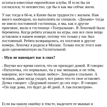
остаться известные европейские клубы. И если бы он
согласился, то неизвестно, где бы и как мы сейчас жили.
У нас тогда в 66-м, в Киеве были трудности с жильем. Нам
много наобещали, но выполнять не спешили. «Динамо» тогда
не имело постоянной гостиницы, и мы, как и другие
приезжие, жили в гостинице «Театральная». Я Леночкой была
беременна. Когда ребята уезжали на игры, они все свои вещи
оставляли в нашем номере, потому что только у нас был
постоянный. Ребята возвращались, их поселяли в другие
номера. Леночку я родила в Москве. Только после этого нам
дали однокомнатную на Госпитальной.
- Муж не навещает вас в снах?
- Внучке все время снится, что он приходит домой. Я говорю:
«Наталочка, это нормально, ты у нас меньшая, и он тебя,
наверное, все-таки больше любил». Заходим в спальню. А
человек, даже когда уходит, все равно что-то свое оставляет.
Дочка говорит: «Дедушкой пахнет до сих пор». Я говорю:
«Он еще дома, это будет до 40 дней. А там посмотрим».
Если вы нашли ошибку в тексте, выделите ее мышью и