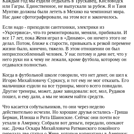
Каждый год мы ездили отдыхать в Трускавец, Кисловодск
или Гагры. Единственное, не выпускали за рубеж. Я и Таня
Мунтян должны были лететь в Мехико на чемпионат мира.
Нас даже сфотографировали, на этом все и закончилось.
Если надо - приходили сантехники, электрики из
«Укрсервиса», что-то ремонтировали, меняли, прибивали. И
все 17 лет, пока Женя играл в «Динамо», он ничего этого не
делал. Потом, ближе к старости, привыкать к резкой перемене
жизни было, конечно, тяжело. В этом отношении он был
неприспособленный человек. У нас потому и дачи нет, что у
него руки ни к чему не лежали, кроме футбола, которому он
отдавался полностью.
Когда в футбольной школе говорили, что нет денег, он шел к
Игорю Михайловичу Суркису, и тот ему не мог отказать. Его
мальчишки ездили на все турниры, много всего повидали.
Другие тренеры, может, даже завидовали: вот, мол, Рудаков
пошел, и ему дали, а мы не можем найти средств.
Что касается собутыльников, то они через неделю
действительно исчезли. Но хорошие друзья остались - Гриша
Берман, Илюша и Рита Шаинские. Сейчас они почти все
уехали в Америку. Собрали вот деньги, передали, опекают
нас. Дочка Оскара Михайловича Ратманского покойного
передала две статьи о Жене, которые напечатаны в Америке: