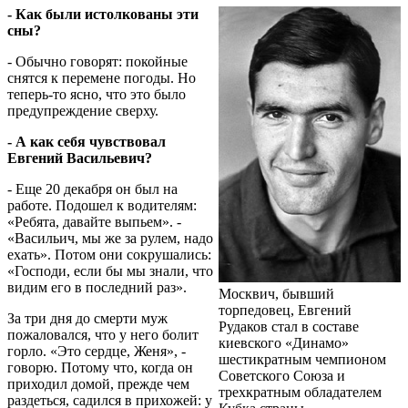
- Как были истолкованы эти
сны?
- Обычно говорят: покойные
снятся к перемене погоды. Но
теперь-то ясно, что это было
предупреждение сверху.
- А как себя чувствовал
Евгений Васильевич?
- Еще 20 декабря он был на
работе. Подошел к водителям:
«Ребята, давайте выпьем». -
«Васильич, мы же за рулем, надо
ехать». Потом они сокрушались:
«Господи, если бы мы знали, что
видим его в последний раз».
Москвич, бывший
торпедовец, Евгений
За три дня до смерти муж
Рудаков стал в составе
пожаловался, что у него болит
киевского «Динамо»
горло. «Это сердце, Женя», -
шестикратным чемпионом
говорю. Потому что, когда он
Советского Союза и
приходил домой, прежде чем
трехкратным обладателем
раздеться, садился в прихожей: у