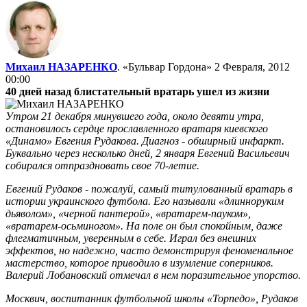
Михаил НАЗАРЕНКО
. «Бульвар Гордона»
2 Февраля, 2012
00:00
40 дней назад блистательный вратарь ушел из жизни
Утром 21 декабря минувшего года, около девяти утра,
остановилось сердце прославленного вратаря киевского
«Динамо» Евгения Рудакова. Диагноз - обширный инфаркт.
Буквально через несколько дней, 2 января Евгений Васильевич
собирался отпраздновать свое 70-летие.
Евгений Рудаков - пожалуй, самый титулованный вратарь в
истории украинского футбола. Его называли «длинноруким
дьяволом», «черной пантерой», «вратарем-пауком»,
«вратарем-осьминогом». На поле он был спокойным, даже
флегматичным, уверенным в себе. Играл без внешних
эффектов, но надежно, часто демонстрируя феноменальное
мастерство, которое приводило в изумление соперников.
Валерий Лобановский отмечал в нем поразительное упорство.
Москвич, воспитанник футбольной школы «Торпедо», Рудаков