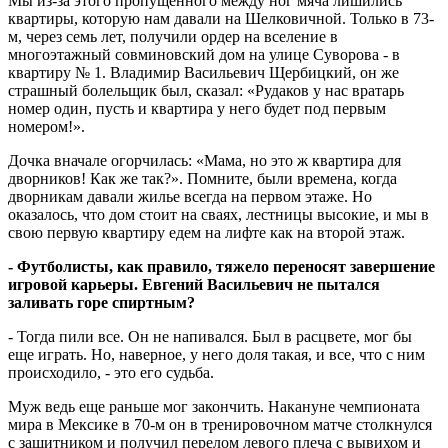
Мы из-за этого пропущенного между ног мяча лишились
квартиры, которую нам давали на Шелковичной. Только в 73-
м, через семь лет, получили ордер на вселение в
многоэтажный совминовский дом на улице Суворова - в
квартиру № 1. Владимир Васильевич Щербицкий, он же
страшный болельщик был, сказал: «Рудаков у нас вратарь
номер один, пусть и квартира у него будет под первым
номером!».
Дочка вначале огорчилась: «Мама, но это ж квартира для
дворников! Как же так?». Помните, были времена, когда
дворникам давали жилье всегда на первом этаже. Но
оказалось, что дом стоит на сваях, лестницы высокие, и мы в
свою первую квартиру едем на лифте как на второй этаж.
- Футболисты, как правило, тяжело переносят завершение
игровой карьеры. Евгений Васильевич не пытался
заливать горе спиртным?
- Тогда пили все. Он не напивался. Был в расцвете, мог бы
еще играть. Но, наверное, у него доля такая, и все, что с ним
происходило, - это его судьба.
Муж ведь еще раньше мог закончить. Накануне чемпионата
мира в Мексике в 70-м он в тренировочном матче столкнулся
с защитником и получил перелом левого плеча с вывихом и