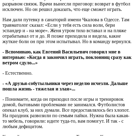
разрывом связок. Врачи вынесли приговор: возврат в футбол
исключен. Но он решил доказать, что еще сможет играть.
Нам дали путевку в санаторий имени Чкалова в Одессе. Там
травматолог сказал: «Если у тебя есть сила воли, бери
эспандер и - на море». Женя утром тихо вставал и на пляже
отрабатывал от и до. Я позже приходила и видела, какие
жуткие боли он при этом испытывал. Но в команду вернулся.
- Вспоминаю, как Евгений Васильевич говорил мне в
интервью: «Когда я закончил играть, поклонниц сразу как
ветром сдуло...»
- Естественно.
- «А друзья-собутыльники через неделю исчезли. Дальше
пошла жизнь - тяжелая и злая»...
- Понимаете, когда он приходил после игры и тренировок
домой, бытовыми проблемами не занимался. Футболистов
опекал клуб, за них думали. Все предоставлялось без хлопот.
На праздник развозили по семьям пайки. Нужна была какая-
то мебель, говорили: идите туда-то, вам помогут. И так - с
любым дефицитом.