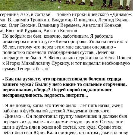
середина 70-х, в составе — только игроки киевского «Динамо»:
ян, Владимир Трошкин, Владимир Онищенко, Леонид Буряк,
ко, Олег Блохин, Владимир Веремеев, Анатолий Коньков,
, Евгений Рудаков, Виктор Колотов
Но добрым он был, конечно, заботливым. Я работала
инженером в институте «Киевгорстроя». Ушла на пенсию в
55 лет, потому что перед этим мне сделали операцию -
полностью поменяли тазобедренный сустав. Денег на
операцию не было. А Женя сильно переживал за меня. Пошел
к Игорю Михайловичу Суркису, и тот выделил необходимую
сумму. Теперь я бегаю!
- Как вы думаете, что предшествовало болезни сердца
вашего мужа? Были у него какие-то сильные огорчения,
переживания, обиды? Людей порой подкашивают
несправедливость, подлость, интриги...
- Я не помню, когда это точно было - лет пять назад. Женя
работал в футбольной детской Академии киевского
«Динамо». Он подготовил группу мальчишек и должен был
передать их дальше - в академическую группу. Оттуда они
шли в дубль или в основной состав, кто куда. Среди этих
ребят был сын Юрия Калитвинцева, он потом даже в основу