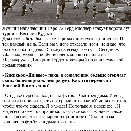
Лучший нападающий Евро-72 Герд Мюллер атакует ворота луч
турнира Евгения Рудакова
Для него работа была - все. Привык постоянно двигаться. И
так каждый день. Если бы у него отказали ноги, не знаю, что
бы он с собой сделал. Я покупала ему газеты - «Сегодня»,
«Факты», «Бульвар». Женя очень хорошо относился к
«Бульвару», к Дмитрию Гордону, который подарил ему свой
восьмитомник.
- Киевское «Динамо» пока, к сожалению, больше огорчает
своих болельщиков, чем радует. Как это переносил
Евгений Васильевич?
- Он даже перестал ходить на футбол. Смотрел дома. И когда
звонили и просили дать интервью, отвечал: «У меня нет слов,
чтобы что-то сказать. Я в ужасе! Не только я, наверное». И
когда его о чем-то спрашивали, отмахивался: «Знаете, такое
впечатление, что это нарочно происходит. Стыдно даже
говорить о футболе и думать о нем».