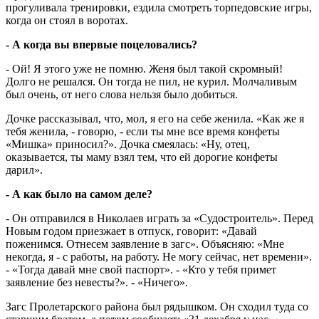
прогуливала тренировки, ездила смотреть торпедовские игры,
когда он стоял в воротах.
- А когда вы впервые поцеловались?
- Ой! Я этого уже не помню. Женя был такой скромный!
Долго не решался. Он тогда не пил, не курил. Молчаливым
был очень, от него слова нельзя было добиться.
Дочке рассказывал, что, мол, я его на себе женила. «Как же я
тебя женила, - говорю, - если ты мне все время конфеты
«Мишка» приносил?». Дочка смеялась: «Ну, отец,
оказывается, ты маму взял тем, что ей дорогие конфеты
дарил».
- А как было на самом деле?
- Он отправился в Николаев играть за «Судостроитель». Перед
Новым годом приезжает в отпуск, говорит: «Давай
поженимся. Отнесем заявление в загс». Объясняю: «Мне
некогда, я - с работы, на работу. Не могу сейчас, нет времени».
- «Тогда давай мне свой паспорт». - «Кто у тебя примет
заявление без невесты?». - «Ничего».
Загс Пролетарского района был рядышком. Он сходил туда со