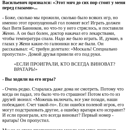
Васильевич признался: «Этот мяч до сих пор стоит у меня
перед глазами»...
- Боже, сколько мы прожили, сколько было всяких игр, но
именно этот пропущенный гол помнят все! Играть должен
был Витя Банников, но что-то у него стряслось, и поставили
Женю. А он был болен, доктор накачал его лекарствами,
чтобы температура спала. Надо же было играть. И, думаю, в
глазах у Жени какие-то галюники все же были. Он
рассказывал: «С трибун долетало: «Москаль! Специально
пропустил». Домой друзья привели его под руки.
«ЕСЛИ ПРОИГРАЛИ, КТО ВСЕГДА ВИНОВАТ?
ВРАТАРЬ!»
- Вы ходили на его игры?
- Очень редко. Старалась даже дома не смотреть. Потому что
когда он падал, это было что-то страшное! Потом кто-то из
друзей звонил: «Можешь включать, все уже позади, наши
побеждают. Счет такой-то». Если ошибся полевой игрок, его
могут подстраховать другие, а ошибку вратаря кто исправит?
И если проиграли, кто всегда виноват? Первый номер -
вратарь! Он пропустил.