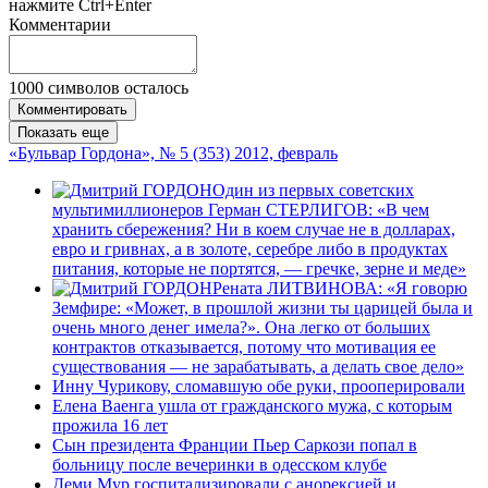
нажмите Ctrl+Enter
Комментарии
1000
символов осталось
Комментировать
Показать еще
«Бульвар Гордона», № 5 (353) 2012, февраль
Один из первых советских
мультимиллионеров Герман СТЕРЛИГОВ: «В чем
хранить сбережения? Ни в коем случае не в долларах,
евро и гривнах, а в золоте, серебре либо в продуктах
питания, которые не портятся, — гречке, зерне и меде»
Рената ЛИТВИНОВА: «Я говорю
Земфире: «Может, в прошлой жизни ты царицей была и
очень много денег имела?». Она легко от больших
контрактов отказывается, потому что мотивация ее
существования — не зарабатывать, а делать свое дело»
Инну Чурикову, сломавшую обе руки, прооперировали
Елена Ваенга ушла от гражданского мужа, с которым
прожила 16 лет
Сын президента Франции Пьер Саркози попал в
больницу после вечеринки в одесском клубе
Деми Мур госпитализировали с анорексией и