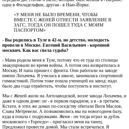
одна в Филадельфии, другая - в Нью-Йорке.
«У МЕНЯ НЕ БЫЛО ВРЕМЕНИ, ЧТОБЫ
ВМЕСТЕ С ЖЕНЕЙ ОТНЕСТИ ЗАЯВЛЕНИЕ В
ЗАГС, ТОГДА ОН ПОШЕЛ ТУДА С МОИМ
ПАСПОРТОМ»
- Вы родились в Туле в 42-м, но детство, молодость
провели в Москве. Евгений Васильевич - коренной
москвич. Как вас свела судьба?
- Мама родила меня в Туле, потому что ее туда из столицы
эвакуировали во время войны. А потом она возвратилась в
Москву. И папа пришел с фронта. Они работали на заводе
имени Лихачева. Я училась в школе, занималась спортивной
гимнастикой. Потом тоже пошла ученицей на завод: надо
было два года отработать, чтобы поступить в институт.
Мы с Женей жили на Автозаводской, возле завода Лихачева, и
даже в одном доме: он - в первом парадном, а я - в третьем.
Кстати, в этих же домах по-соседству обитали Витя Маслов,
Слава Метревели. А познакомились мы на новогоднем балу,
куда я пошла с подружками. Женя - он тогда играл за дубль
московского «Торпедо» - пригласил меня на танец.
Предложил провести домой. Мы стали встречаться. Я