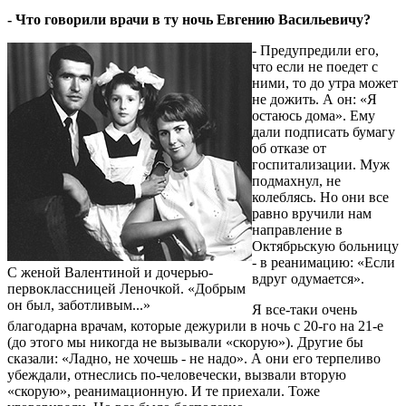
- Что говорили врачи в ту ночь Евгению Васильевичу?
- Предупредили его,
что если не поедет с
ними, то до утра может
не дожить. А он: «Я
остаюсь дома». Ему
дали подписать бумагу
об отказе от
госпитализации. Муж
подмахнул, не
колеблясь. Но они все
равно вручили нам
направление в
Октябрьскую больницу
- в реанимацию: «Если
С женой Валентиной и дочерью-
вдруг одумается».
первоклассницей Леночкой. «Добрым
он был, заботливым...»
Я все-таки очень
благодарна врачам, которые дежурили в ночь с 20-го на 21-е
(до этого мы никогда не вызывали «скорую»). Другие бы
сказали: «Ладно, не хочешь - не надо». А они его терпеливо
убеждали, отнеслись по-человечески, вызвали вторую
«скорую», реанимационную. И те приехали. Тоже