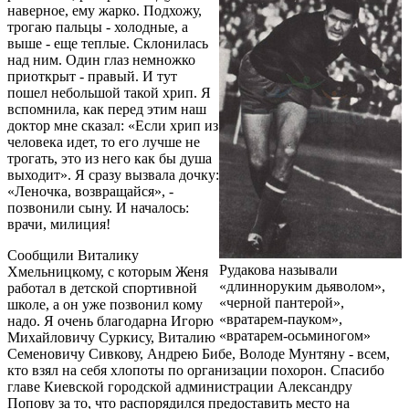
наверное, ему жарко. Подхожу,
трогаю пальцы - холодные, а
выше - еще теплые. Склонилась
над ним. Один глаз немножко
приоткрыт - правый. И тут
пошел неболь­­­­шой такой хрип. Я
вспомнила, как перед этим наш
доктор мне сказал: «Если хрип из
человека идет, то его лучше не
трогать, это из него как бы душа
выходит». Я сразу вызвала дочку:
«Леночка, возвращайся», -
позвонили сыну. И началось:
врачи, милиция!
Сообщили Виталику
Рудакова называли
Хмельницкому, с которым Женя
«длинноруким дьяволом»,
работал в детской спортивной
«черной пантерой»,
школе, а он уже позвонил кому
«вратарем-пауком»,
надо. Я очень благодарна Игорю
«вратарем-осьминогом»
Михайловичу Суркису, Виталию
Семеновичу Сивкову, Андрею Бибе, Володе Мунтяну - всем,
кто взял на себя хлопоты по организации похорон. Спасибо
главе Киевской городской администрации Александру
Попову за то, что распорядился предоставить место на