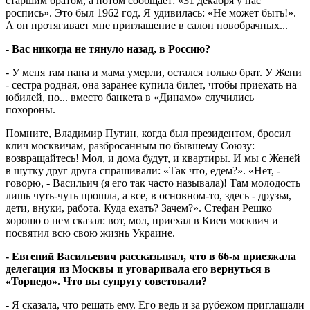
старшим братом, а потом сообщает: «31 декабря у нас
роспись». Это был 1962 год. Я удивилась: «Не может быть!».
А он протягивает мне приглашение в салон новобрачных...
- Вас никогда не тянуло назад, в Россию?
- У меня там папа и мама умерли, остался только брат. У Жени
- сестра родная, она заранее купила билет, чтобы приехать на
юбилей, но... вместо банкета в «Динамо» случились
похороны.
Помните, Владимир Путин, когда был президентом, бросил
клич москвичам, разбросанным по бывшему Союзу:
возвращайтесь! Мол, и дома будут, и квартиры. И мы с Женей
в шутку друг друга спрашивали: «Так что, едем?». «Нет, -
говорю, - Васильич (я его так часто называла)! Там молодость
лишь чуть-чуть прошла, а все, в основном-то, здесь - друзья,
дети, внуки, работа. Куда ехать? Зачем?». Стефан Решко
хорошо о нем сказал: вот, мол, приехал в Киев москвич и
посвятил всю свою жизнь Украине.
- Евгений Васильевич рассказывал, что в 66-м приезжала
делегация из Москвы и уговаривала его вернуться в
«Торпедо». Что вы супругу советовали?
- Я сказала, что решать ему. Его ведь и за рубежом приглашали