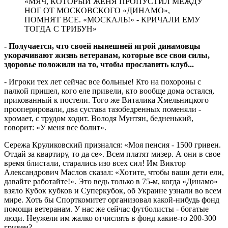
«МЯЧ, КОТОРЫЙ ЖЕНЯ ПРОПУСТИЛ МЕЖДУ
НОГ ОТ МОСКОВСКОГО «ДИНАМО»,
ПОМНЯТ ВСЕ. «МОСКАЛЬ!» - КРИЧАЛИ ЕМУ
ТОГДА С ТРИБУН»
- Получается, что своей нынешней игрой динамовцы
укорачивают жизнь ветеранам, которые все свои силы,
здоровье положили на то, чтобы прославить клуб...
- Игроки тех лет сейчас все больные! Кто на похороны с
палкой пришел, кого еле привели, кто вообще дома остался,
прикованный к постели. Того же Виталика Хмельницкого
прооперировали, два сустава тазобедренных поменяли -
хромает, с трудом ходит. Володя Мунтян, бедненький,
говорит: «У меня все болит».
Сережа Круликовский признался: «Моя пенсия - 1500 гривен.
Отдай за квартиру, то да се». Всем платят мизер. А они в свое
время блистали, старались изо всех сил! Им Виктор
Александрович Маслов сказал: «Хотите, чтобы ваши дети ели,
давайте работайте!». Это ведь только в 75-м, когда «Динамо»
взяло Кубок кубков и Суперкубок, об Украине узнали во всем
мире. Хоть бы Спорткомитет организовал какой-нибудь фонд
помощи ветеранам. У нас же сейчас футболисты - богатые
люди. Неужели им жалко отчислять в фонд какие-то 200-300
гривен?