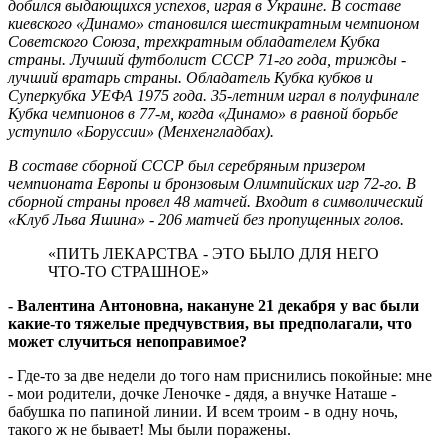
добился выдающихся успехов, играя в Украине. В составе
киевского «Динамо» становился шестикратным чемпионом
Советского Союза, трехкратным обладателем Кубка
страны. Лучший футболист СССР 71-го года, трижды -
лучший вратарь страны. Обладатель Кубка кубков и
Суперкубка УЕФА 1975 года. 35-летним играл в полуфинале
Кубка чемпионов в 77-м, когда «Динамо» в равной борьбе
уступило «Боруссии» (Менхенгладбах).
В составе сборной СССР был серебряным призером
чемпионата Европы и бронзовым Олимпийских игр 72-го. В
сборной страны провел 48 матчей. Входит в символический
«Клуб Льва Яшина» - 206 матчей без пропущенных голов.
«ПИТЬ ЛЕКАРСТВА - ЭТО БЫЛО ДЛЯ НЕГО
ЧТО-ТО СТРАШНОЕ»
- Валентина Антоновна, накануне 21 декабря у вас были
какие-то тяжелые предчувствия, вы предполагали, что
может случиться непоправимое?
- Где-то за две недели до того нам приснились покойные: мне
- мои родители, дочке Леночке - дядя, а внучке Наташе -
бабушка по папиной линии. И всем троим - в одну ночь,
такого ж не бывает! Мы были поражены.