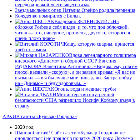
передозировкой «веселящего газа»
Звезда мыльных опер Наталия Орейро родила первенца
Коляденко помирился с Билык
Владимир ЗЕЛЕНСКИЙ: «На
обложке Forbes я себя видел, и то, что под обложкой,
читал — это, наверное, про меня, другого, которого я
очень плохо знаю»
Кашу, которую сварим, придется
хлебать самим
Вдова легендарного голкипера
киевского «Динамо» и сборной СССР Евгения
РУДАКОВА Валентина Антоновна: «Видим: ему совсем
плохо, вызвали «скорую», а он заявил врачам: «Я вас не
вызывал — вы бы лучше мне пива дали. Завтра пойду
на «Динамо» и буду здоровым...»
Огонь, вода и медные трубы
Министерство внутренней
безопасности США разрешило Иосифу Кобзону въезд в
страну
АРХИВ газеты «Бульвар Гордона»
2020 год
Шановні читачі! Сайт газети «Бульвар Гордона» не
оновлюється і не працює з початку 2020 року. Дякуємо