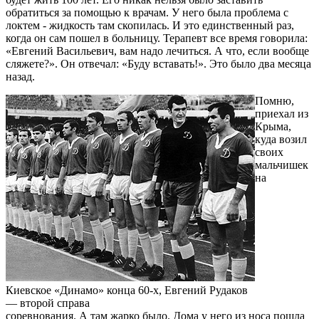
обратиться за помощью к врачам. У него была проблема с
локтем - жидкость там скопилась. И это единственный раз,
когда он сам пошел в больницу. Терапевт все время говорила:
«Евгений Васильевич, вам надо лечиться. А что, если вообще
сляжете?». Он отвечал: «Буду вставать!». Это было два месяца
назад.
Помню,
приехал из
Крыма,
куда возил
своих
мальчишек
на
Киевское «Динамо» конца 60-х, Евгений Рудаков
— второй справа
соревнования. А там жарко было. Дома у него из носа пошла