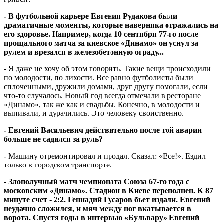
- В футбольной карьере Евгения Рудакова были
драматичные моменты, которые наверняка отражались на
его здоровье. Например, когда 10 сентября 77-го после
прощального матча за киевское «Динамо» он уснул за
рулем и врезался в железобетонную ограду...
- Я даже не хочу об этом говорить. Такие вещи происходили
по молодости, по лихости. Все равно футболисты были
сплоченными, дружили домами, друг другу помогали, если
что-то случалось. Новый год всегда отмечали в ресторане
«Динамо», так же как и свадьбы. Конечно, в молодости и
выпивали, и дурачились. Это человеку свойственно.
- Евгений Васильевич действительно после той аварии
больше не садился за руль?
- Машину отремонтировал и продал. Сказал: «Все!». Ездил
только в городском транспорте.
- Злополучный матч чемпионата Союза 67-го года с
московским «Динамо». Стадион в Киеве переполнен. К 87
минуте счет - 2:2. Геннадий Гусаров бьет издали. Евгений
неудачно сложился, и мяч между ног вкатывается в
ворота. Спустя годы в интервью «Бульвару» Евгений