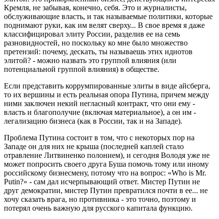
Кремля, не забывая, конечно, себя. Это и журналисты,
обслуживающие власть, и так называемые политики, которые
поднимают руки, как им велят сверху... В свое время я даже
классифицировал элиту России, разделив ее на семь
разновидностей, но поскольку ко мне было множество
претензий: почему, дескать, ты называешь этих идиотов
элитой? - можно назвать это группой влияния (или
потенциальной группой влияния) в обществе.
Если представить коррумпированные элиты в виде айсберга,
то их вершины и есть реальная опора Путина, причем между
ними заключен некий негласный контракт, что они ему -
власть и благополучие (включая материальное), а он им -
легализацию бизнеса (как в России, так и на Западе).
Проблема Путина состоит в том, что с некоторых пор на
Западе он для них не крыша (последней каплей стало
отравление Литвиненко полонием), и сегодня Володя уже не
может попросить своего друга Буша помочь тому или иному
российскому бизнесмену, потому что на вопрос: «Who is Mr.
Putin?» - сам дал исчерпывающий ответ. Мистер Путин не
друг демократии, мистер Путин превратился почти в ее... не
хочу сказать врага, но противника - это точно, поэтому и
потерял очень важную для русского капитала функцию.