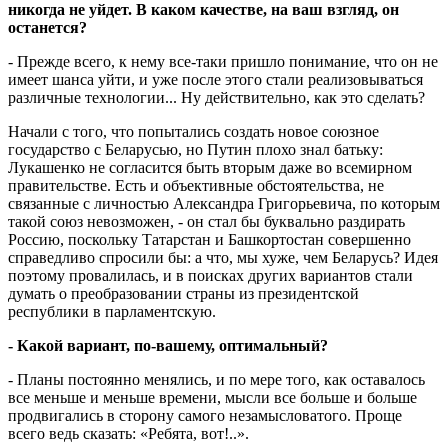
никогда не уйдет. В каком качестве, на ваш взгляд, он
останется?
- Прежде всего, к нему все-таки пришло понимание, что он не
имеет шанса уйти, и уже после этого стали реализовываться
различные технологии... Ну действительно, как это сделать?
Начали с того, что попытались создать новое союзное
государство с Беларусью, но Путин плохо знал батьку:
Лукашенко не согласится быть вторым даже во всемирном
правительстве. Есть и объективные обстоятельства, не
связанные с личностью Александра Григорьевича, по которым
такой союз невозможен, - он стал бы буквально раздирать
Россию, поскольку Татарстан и Башкортостан совершенно
справедливо спросили бы: а что, мы хуже, чем Беларусь? Идея
поэтому провалилась, и в поисках других вариантов стали
думать о преобразовании страны из президентской
республики в парламентскую.
- Какой вариант, по-вашему, оптимальный?
- Планы постоянно менялись, и по мере того, как оставалось
все меньше и меньше времени, мысли все больше и больше
продвигались в сторону самого незамысловатого. Проще
всего ведь сказать: «Ребята, вот!..».