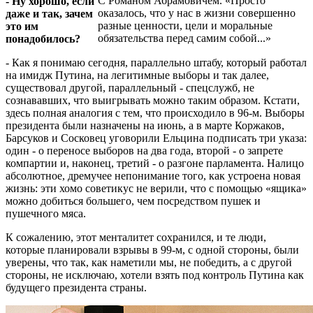
С Романом Абрамовичем. «Просто
- Ну хорошо, если
оказалось, что у нас в жизни совершенно
даже и так, зачем
разные ценности, цели и моральные
это им
обязательства перед самим собой...»
понадобилось?
- Как я понимаю сегодня, параллельно штабу, который работал
на имидж Путина, на легитимные выборы и так далее,
существовал другой, параллельный - спецслужб, не
сознававших, что выигрывать можно таким образом. Кстати,
здесь полная аналогия с тем, что происходило в 96-м. Выборы
президента были назначены на июнь, а в марте Коржаков,
Барсуков и Сосковец уговорили Ельцина подписать три указа:
один - о переносе выборов на два года, второй - о запрете
компартии и, наконец, третий - о разгоне парламента. Налицо
абсолютное, дремучее непонимание того, как устроена новая
жизнь: эти хомо советикус не верили, что с помощью «ящика»
можно добиться большего, чем посредством пушек и
пушечного мяса.
К сожалению, этот менталитет сохранился, и те люди,
которые планировали взрывы в 99-м, с одной стороны, были
уверены, что так, как наметили мы, не победить, а с другой
стороны, не исключаю, хотели взять под контроль Путина как
будущего президента страны.