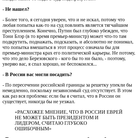
- Не нашел?
- Более того, я сегодня уверен, что и не искал, потому что
любая попытка как-то на суд повлиять является тягчайшим
преступлением. Конечно, Путин был глубоко убежден, что
Тони Блэр (в то время премьер-министр) может что-то там
подкрутить, поднажать, подсказать, и абсолютно не понимал,
что попытка вмешаться в этот процесс означала бы для
премьер-министра крах его политической карьеры. Не потому,
что это дело Березовского - кого бы то ни было, - поэтому,
уверяю вас, я спал хорошо, не беспокоился...
- В России вас могли посадить?
- По пересечении российской границы за решетку упекли бы
немедленно, поскольку независимый суд отсутствует. В этом
как раз вся проблема: если бы я считал, что в России он
существует, никогда бы не уезжал.
«РАСХОЖЕЕ МНЕНИЕ, ЧТО В РОССИИ ЕВРЕЙ
НЕ МОЖЕТ БЫТЬ ПРЕЗИДЕНТОМ И
ЛИДЕРОМ, СЧИТАЮ ГЛУБОКО
ОШИБОЧНЫМ»