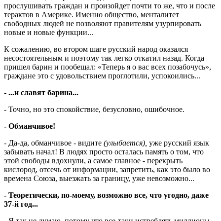
прослушивать граждан и произойдет почти то же, что и после
терактов в Америке. Именно общество, менталитет
свободных людей не позволяют правителям узурпировать
новые и новые функции...
К сожалению, во втором шаге русский народ оказался
несостоятельным и поэтому так легко откатил назад. Когда
пришел барин и пообещал: «Теперь я о вас всех позабочусь»,
граждане это с удовольствием проглотили, успокоились...
- ...и славят барина...
- Точно, но это спокойствие, безусловно, ошибочное.
- Обманчивое!
- Да-да, обманчивое - видите
(улыбается),
уже русский язык
забывать начал! В людях просто осталась память о том, что
этой свободы вдохнули, а самое главное - перекрыть
кислород, отсечь от информации, запретить, как это было во
времена Союза, выезжать за границу, уже невозможно...
- Теоретически, по-моему, возможно все, что угодно, даже
37-й год...
- Я так не думаю, потому что все-таки истреблять миллионы