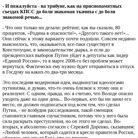
- И пожалуйста - на трибуне, как на приснопамятных
съездах КПСС до боли знакомая ткачиха с до боли
знакомой речью...
- Что они только ни делали: рейтинг, как вы сказали, 80
процентов, «Родина в опасности!», «Другого такого нет!»...
Они сейчас к этому варианту почти подошли. Совсем недавно
выяснилось, что, оказывается, все-таки существует в
Конституции, в законодательстве дырка, и если до
президентских выборов Путин уйдет в депутаты как лидер
«Единой России», то в марте 2008-го без проблем может
вернуться. Фактически ему нужно будет отправиться в отпуск
в Госдуму на каких-то два-три месяца.
Это последняя модерновая идея, выдвинутая идеологами
путинизма, и думаю, что-то очень близкое к этому они и
реализуют. С одним, правда, но: я считаю, что Володе опасно
уходить даже на один день... Во-первых, кто бы ни занял его
место, он должен подписаться под всем тем, что сделал
Путин, - не возбудив расследования, такой сменщик
становится главным соучастником, потому что у него была
сила раскрыть преступления, но он этого не сделал. Во-
вторых, я абсолютно согласен с Сережей Доренко, сказавшим:
«Любой человек, который садится в кресло правителя России,
убежден, что это от Бога, что он мессия».