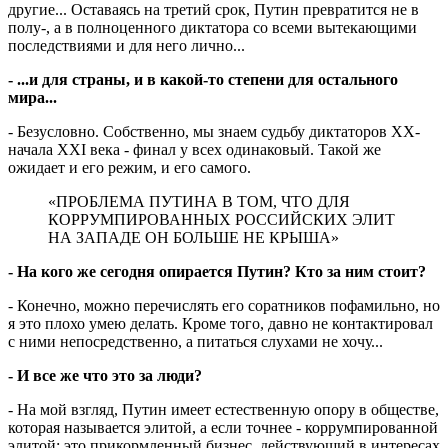
другие... Оставаясь на третий срок, Путин превратится не в
полу-, а в полноценного диктатора со всеми вытекающими
последствиями и для него лично...
- ...и для страны, и в какой-то степени для остального
мира...
- Безусловно. Собственно, мы знаем судьбу диктаторов ХХ-
начала ХХI века - финал у всех одинаковый. Такой же
ожидает и его режим, и его самого.
«ПРОБЛЕМА ПУТИНА В ТОМ, ЧТО ДЛЯ
КОРРУМПИРОВАННЫХ РОССИЙСКИХ ЭЛИТ
НА ЗАПАДЕ ОН БОЛЬШЕ НЕ КРЫША»
- На кого же сегодня опирается Путин? Кто за ним стоит?
- Конечно, можно перечислять его соратников пофамильно, но
я это плохо умею делать. Кроме того, давно не контактировал
с ними непосредственно, а питаться слухами не хочу...
- И все же что это за люди?
- На мой взгляд, Путин имеет естественную опору в обществе,
которая называется элитой, а если точнее - коррумпированной
элитой: это прикормленный бизнес, действующий в интересах