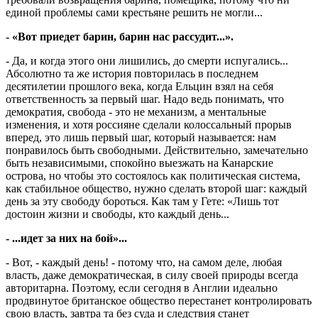
единой проблемы сами крестьяне решить не могли...
- «Вот приедет барин, барин нас рассудит...».
- Да, и когда этого они лишились, до смерти испугались...
Абсолютно та же история повторилась в последнем
десятилетии прошлого века, когда Ельцин взял на себя
ответственность за первый шаг. Надо ведь понимать, что
демократия, свобода - это не механизм, а ментальные
изменения, и хотя россияне сделали колоссальный прорыв
вперед, это лишь первый шаг, который называется: нам
понравилось быть свободными. Действительно, замечательно
быть независимыми, спокойно выезжать на Канарские
острова, но чтобы это состоялось как политическая система,
как стабильное общество, нужно сделать второй шаг: каждый
день за эту свободу бороться. Как там у Гете: «Лишь тот
достоин жизни и свободы, кто каждый день...
- ...идет за них на бой»...
- Вот, - каждый день! - потому что, на самом деле, любая
власть, даже демократическая, в силу своей природы всегда
авторитарна. Поэтому, если сегодня в Англии идеально
продвинутое британское общество перестанет контролировать
свою власть, завтра та без суда и следствия станет