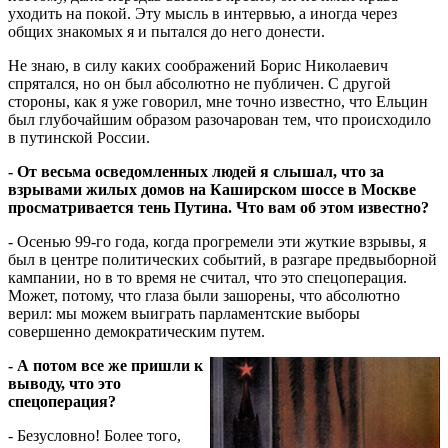
уходить на покой. Эту мысль в интервью, а иногда через
общих знакомых я и пытался до него донести.
Не знаю, в силу каких соображений Борис Николаевич
спрятался, но он был абсолютно не публичен. С другой
стороны, как я уже говорил, мне точно известно, что Ельцин
был глубочайшим образом разочарован тем, что происходило
в путинской России.
- От весьма осведомленных людей я слышал, что за
взрывами жилых домов на Каширском шос­се в Москве
просматри­вается тень Путина. Что вам об этом известно?
- Осенью 99-го года, когда прогремели эти жут­кие взрывы, я
был в центре политических событий, в разгаре предвыборной
кампании, но в то время не считал, что это спецоперация.
Может, потому, что глаза были зашорены, что абсолютно
верил: мы можем выиграть парламентские выборы
совершенно демократическим путем.
- А потом все же пришли к
выводу, что это
спецоперация?
- Безусловно! Более того,