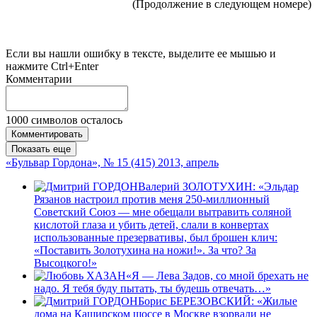
(Продолжение в следующем номере)
Если вы нашли ошибку в тексте, выделите ее мышью и
нажмите Ctrl+Enter
Комментарии
1000
символов осталось
Комментировать
Показать еще
«Бульвар Гордона», № 15 (415) 2013, апрель
Валерий ЗОЛОТУХИН: «Эльдар
Рязанов настроил против меня 250-миллионный
Советский Союз — мне обещали вытравить соляной
кислотой глаза и убить детей, слали в конвертах
использованные презервативы, был брошен клич:
«Поставить Золотухина на ножи!». За что? За
Высоцкого!»
«Я — Лева Задов, со мной брехать не
надо. Я тебя буду пытать, ты будешь отвечать…»
Борис БЕРЕЗОВСКИЙ: «Жилые
дома на Каширском шоссе в Москве взорвали не