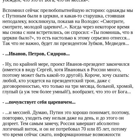
Вспомнил сейчас прелюбопытнейшую историю: однажды мы
с Путиным были в церкви, и какая-то старушка, стоявшая
неподалеку, воскликнула, показав на Володю: «Смотрите,
смотрите, молодой царевич!..». Когда через некоторое время
мы снова с ним встретились, он спросил: «Ты помнишь, что в
церкви было?», то есть настолько к этому серьезно отнесся...
Так что не важно, будет ли президентом Зубков, Медведев...
- ...Иванов, Петров, Сидоров...
- Ну, по крайней мере, проект Иванов-президент закончился
(имеется в виду Сергей, хотя Ивановых в России много,
поэтому может быть какой-то другой). Короче, хочу сказать:
любой, кто усядется на президентский трон, даже с
договоренностью, что только на три месяца, больной, хромой,
глупый (а уж тем более умный!), вообразит, что это от Бога...
- ...почувствует себя царевичем...
- ...и мессией. Думаю, Путин это хорошо понимает, поэтому,
повторяю, уходить ему нельзя даже на день, и до этого он
дозреет. Тем самым замечу, Россия завершит абсолютно
логичный виток, и он не потребовал 70 или 85 лет, потому
что время сейчас сжато, информационные возможности