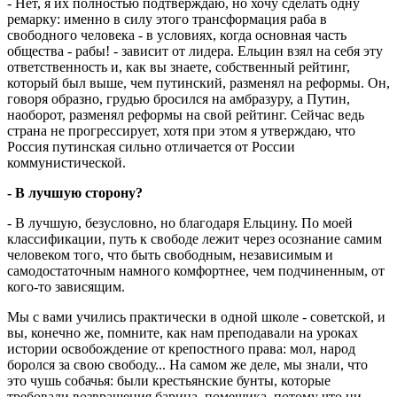
- Нет, я их полностью подтверждаю, но хочу сделать одну
ремарку: именно в силу этого трансформация раба в
свободного человека - в условиях, когда основная часть
общества - рабы! - зависит от лидера. Ельцин взял на себя эту
ответственность и, как вы знаете, собственный рейтинг,
который был выше, чем путинский, разменял на реформы. Он,
говоря образно, грудью бросился на амбразуру, а Путин,
наоборот, разменял реформы на свой рейтинг. Сейчас ведь
страна не прогрессирует, хотя при этом я утверждаю, что
Россия путинская сильно отличается от России
коммунистической.
- В лучшую сторону?
- В лучшую, безусловно, но благодаря Ельцину. По моей
классификации, путь к свободе лежит через осознание самим
человеком того, что быть свободным, независимым и
самодостаточным намного комфортнее, чем подчиненным, от
кого-то зависящим.
Мы с вами учились практически в одной школе - советской, и
вы, конечно же, помните, как нам преподавали на уроках
истории освобождение от крепостного права: мол, народ
боролся за свою свободу... На самом же деле, мы знали, что
это чушь собачья: были крестьянские бунты, которые
требовали возвращения барина, помещика, потому что ни