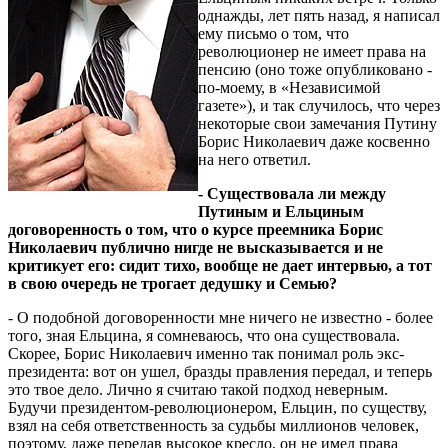
однажды, лет пять назад, я написал
ему письмо о том, что
революционер не имеет права на
пенсию (оно тоже опубликовано -
по-моему, в «Независимой
газете»), и так случилось, что через
некоторые свои замечания Путину
Борис Николаевич даже косвенно
на него ответил.
- Существовала ли между
Путиным и Ельциным
договоренность о том, что о курсе преемника Борис
Николаевич публично нигде не высказывается и не
критикует его: сидит тихо, вообще не дает интервью, а тот
в свою очередь не трогает дедушку и Семью?
- О подобной договоренности мне ничего не известно - более
того, зная Ельцина, я сомневаюсь, что она существовала.
Скорее, Борис Николаевич именно так понимал роль экс-
президента: вот он ушел, бразды правления передал, и теперь
это твое дело. Лично я считаю такой подход неверным.
Будучи президентом-революционером, Ельцин, по существу,
взял на себя ответственность за судьбы миллионов человек,
поэтому, даже передав высокое кресло, он не имел права