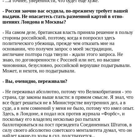
- ...а точнее, уверенности, что будет еще хуже.
- Россия заочно вас осудила, по-преж­нему требует вашей
выдачи. Не опа­саетесь стать размен­ной картой в отно­
шениях Лондона и Мос­квы?
- На самом деле, британская власть приняла решение в пользу
стороны российской, поэтому, когда я попросил здесь
политического убежища, прежде чем отказать мне на
основании, что получен запрос о моей экстрадиции,
англичане полтора года тянули - ждали этого запроса. Не
знаю, по договоренности с Россией или нет, но высшие
чиновники, безусловно, российской верхушке подыгрывали.
Может, и нехотя, но подыгрывали.
- Вы, очевидно, переживали?
- Не переживал абсолютно, потому что Великобритания - это
страна, где законы выше власти: в прямом смысле. Я знал, что
все будет решаться не в Министерстве внутренних дел, а в
суде, а в нем сомнений у меня не было, потому что имел опыт.
Здесь, в Лондоне, я подал иск против журнала «Форбс», и
поскольку его владелец несколько раз пытался
баллотироваться на пост президента Соединенных Штатов, в
силу своего абсолютно советского менталитета думал, что он
найдет какие-то ходы в суд, подстрахуется...