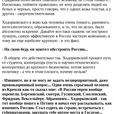
Нисколько, поймите правильно, не хочу разделять людей на
белых и черных, просто говорю, что у одних кожа толстая, а у
других - сверхчувствительная.
Ходорковского я знаю как человека очень тонкого, ранимого,
интеллигентного, образованного, и то, что он делал, было
абсолютно искренне. Давайте все-таки скажем: он построил
лучшую, самую эффективную в России частную компанию, к
тому же еще наиболее крупную - и это факт.
- На свою беду, он захотел обустроить Россию...
- В общем, это действительно так. Ходорковский прошел путь
от студента, кооператора (пусть и научно-технического
кооператива) до крупного бизнесмена, потом захотел
политику - а что в этом плохого, почему нельзя?
- Извините, но я не могу не задать нелицеприятный, даже
провокационный вопрос... Один очень серьезный человек
из Кремля как-то сказал мне: «В России евреи вообще
охренели. Березовский, смотри, Гусинский, Смоленский,
Фридман, Вексельберг, Абрамович... Ходорковский - так
тот вообще пошел к Путину и начал ему рассказывать, как
изменить Россию. Стал ез­дить по стране, встречаться с
губернато­рами, закупать себе оптом места в Госдуме...