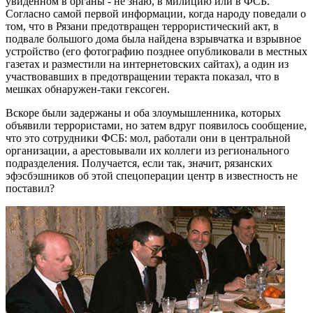
увиденном в органы - не знаю, в милицию или в ФСБ.
Согласно самой первой информации, когда народу поведали о
том, что в Рязани предотвращен террористический акт, в
подвале большого дома была найдена взрывчатка и взрывное
устройство (его фотографию позднее опубликовали в местных
газетах и разместили на интернетовских сайтах), а один из
участвовавших в предотвращении теракта показал, что в
мешках обнаружен-таки гексоген.
Вскоре были задержаны и оба зло­умышленника, которых
объявили террористами, но затем вдруг появилось сообщение,
что это сотрудники ФСБ: мол, работали они в центральной
организации, а арестовывали их коллеги из регионального
подразделения. Получается, если так, значит, рязанских
эфэсбэшников об этой спец­операции центр в известность не
поставил?