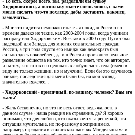
- То есть, скорее всего, вы, разделили бы судьбу
Ходорковского, а поскольку знаете очень много, с вами
могли сделать что-то похлеще, дабы заставить, наконец,
замолчать...
- Мне это видится немножко иначе - я покидал Россию во
времена далеко не такие, как 2003-2004 годы, когда учинили
расправу над Ходорковским. Все-таки в 2000 году Путин был
надеждой для Запада, для многих сознательных граждан
России, а три года спустя его имидж как демократа был
сильно здесь поколеблен, да и в России произошло реальное
разделение общества на тех, кто точно знает, что он автократ,
и на тех, кто готов его целовать в любую часть тела (имею в
виду не только женщин, но и мужчин). Если бы это случилось
раньше, последствия для меня были бы, на мой взгляд,
значительно тяжелее...
- Ходорковский - приличный, по-вашему, человек? Вам его
жаль?
- Жаль бесконечно, но это не весь ответ, ведь жалость в
данном случае - наша реакция на страдания, да? Я хорошо
понимаю, что для любого, кто оказывается за решеткой, эта
ситуация мучительна, но по-разному воспринимаю,
например, страдания в сталинских лагерях Мандельштама и
страдания более-менее обычного человека, не столь тонкого...