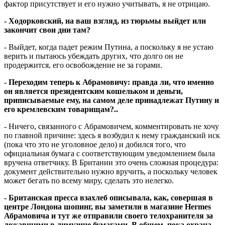
фактор присутствует и его нужно учитывать, я не отрицаю.
- Ходорковский, на ваш взгляд, из тюрьмы выйдет или
закончит свои дни там?
- Выйдет, когда падет режим Путина, а поскольку я не устаю
верить и пытаюсь убеждать других, что долго он не
продержится, его освобождение не за горами.
- Переходим теперь к Абрамовичу: правда ли, что именно
он является президентским кошельком и деньги,
приписываемые ему, на самом деле принадлежат Путину и
его кремлевским товарищам?..
- Ничего, связанного с Абрамовичем, комментировать не хочу
по главной причине: здесь я возбудил к нему гражданский иск
(пока что это не уголовное дело) и добился того, что
официальная бумага с соответствующим уведомлением была
вручена ответчику. В Британии это очень сложная процедура:
документ действительно нужно вручить, а поскольку человек
может бегать по всему миру, сделать это нелегко.
- Британская пресса взахлеб описывала, как, совершая в
центре Лондона шопинг, вы заметили в магазине Hermes
Абрамовича и тут же отправили своего телохранителя за
лежавшими в лимузине бумагами. В общем, пока охрана