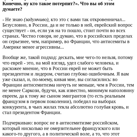
Конечно, ну кто такое потерпит?». Что вы об этом
думаете?
- Не знаю
(задумчиво),
кто это с вами так откровенничал...
Безусловно, в России, да и не только в ней, еврейский вопрос
существует - он, если уж на то пошло, стоит почти во всех
странах. Честно говоря, не думаю, что в российских пределах
он серьезнее, чем, например, во Франции, что антисемиты в
Америке менее агрессивны...
Вообще же, такой подход: дескать, мне чего-то нельзя, потому
что еврей - это, на мой взгляд, удел слабого человека, и
расхожее мнение, что в России еврей не может быть
президентом и лидером, считаю глубоко ошибочным. Я вам
уже сказал, и, по-моему, кивая мне, вы согласились: во
Франции антисемитизма ничуть не меньше, чем в России, тем
не менее Саркози, будучи, как известно, минимум наполовину
евреем, да к тому же сыном эмигрантов (то есть реальным
французом в первом поколении), победил на выборах
конкурента, в чьих жилах текла абсолютно голубая кровь, и
стал президентом Франции.
Подчеркиваю: вопрос не в антисемитизме российском,
который нисколько не омерзительнее французского или
какого-то другого, а в политической воле, а то, что этот