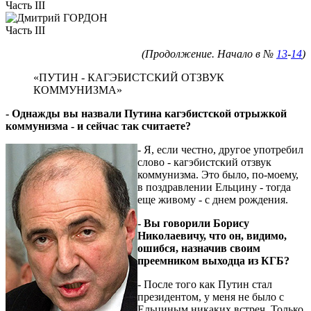
Часть III
Часть III
(Продолжение. Начало в №
13
-
14
)
«ПУТИН - КАГЭБИСТСКИЙ ОТЗВУК
КОММУНИЗМА»
- Однажды вы назвали Путина кагэбистской отрыжкой
коммунизма - и сейчас так считаете?
- Я, если честно, другое употребил
слово - кагэбистский отзвук
коммунизма. Это было, по-моему,
в поздравлении Ельцину - тогда
еще живому - с днем рождения.
- Вы говорили Борису
Николаевичу, что он, видимо,
ошибся, назначив своим
преемником выходца из КГБ?
- После того как Путин стал
президентом, у меня не было с
Ельциным никаких встреч. Только