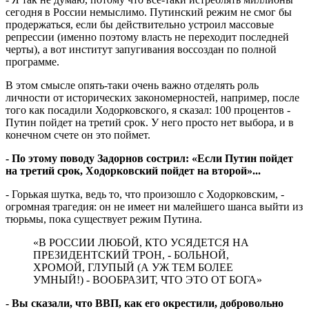
сегодня в России немыслимо. Путинский режим не смог бы
продержаться, если бы действительно устроил массовые
репрессии (именно поэтому власть не переходит последней
черты), а вот институт запугивания воссоздан по полной
программе.
В этом смысле опять-таки очень важно отделять роль
личности от исторических закономерностей, например, после
того как посадили Ходорковского, я сказал: 100 процентов -
Путин пойдет на третий срок. У него просто нет выбора, и в
конечном счете он это поймет.
- По этому поводу Задорнов сострил: «Если Путин пойдет
на третий срок, Ходорковский пойдет на второй»...
- Горькая шутка, ведь то, что произошло с Ходорковским, -
огромная трагедия: он не имеет ни малейшего шанса выйти из
тюрьмы, пока существует режим Путина.
«В РОССИИ ЛЮБОЙ, КТО УСЯДЕТСЯ НА
ПРЕЗИДЕНТСКИЙ ТРОН, - БОЛЬНОЙ,
ХРОМОЙ, ГЛУПЫЙ (А УЖ ТЕМ БОЛЕЕ
УМНЫЙ!) - ВООБРАЗИТ, ЧТО ЭТО ОТ БОГА»
- Вы сказали, что ВВП, как его окрестили, добровольно