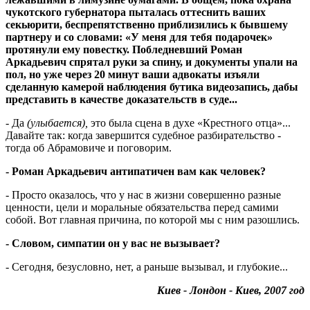
чукотского губернатора пыталась оттеснить ваших
секьюрити, беспрепятственно приблизились к бывшему
партнеру и со словами: «У меня для тебя подарочек»
протянули ему повестку. Побледневший Роман
Аркадьевич спрятал руки за спину, и документы упали на
пол, но уже через 20 минут ваши адвокаты изъяли
сделанную камерой наблюдения бутика видеозапись, дабы
представить в качестве доказательств в суде...
- Да
(улыбается),
это была сцена в духе «Крестного отца»...
Давайте так: когда завершится судебное разбирательство -
тогда об Абрамовиче и поговорим.
- Роман Аркадьевич антипатичен вам как человек?
- Просто оказалось, что у нас в жизни совершенно разные
ценности, цели и моральные обязательства перед самими
собой. Вот главная причина, по которой мы с ним разошлись.
- Словом, симпатии он у вас не вызывает?
- Сегодня, безусловно, нет, а раньше вызывал, и глубокие...
Киев - Лондон - Киев, 2007 год