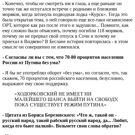
- Конечно, чтобы не смотреть им в глаза, а еще раньше он
точно так же испугался встречи с родными и близкими
моряков, когда затонула подводная лодка «Курск». Тогда это
была открытая тема, о ней говорило еще все-таки независимое
ОРТ, которое как раз после этого и задушили... Помните, как
ему сложно было объяснять, почему погибли 118 моряков,
почему он не прервал свой отпуск в Сочи и почему не
приехал в Видяево? В Беслане история повторилась - в этом
смысле он совершенно не изменился.
- Согласны ли вы с тем, что 70-80 процентов населения
России от Путина без ума?
- Я бы не употреблял оборот «без ума», но согласен, что, так
скажем, 70 процентов российского населения, безусловно,
выражают ему свою поддержку.
«ХОДОРКОВСКИЙ НЕ ИМЕЕТ НИ
МАЛЕЙШЕГО ШАНСА ВЫЙТИ НА СВОБОДУ,
ПОКА СУЩЕСТВУЕТ РЕЖИМ ПУТИНА»
- Цитата из Бориса Березовского: «Что ж, такой он -
русский народ, такой рабский русский народ, да... Любит,
когда его бьют палкой». Возьмете свои слова обратно?