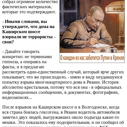
собрал огромное количество
фактических материалов,
которые это подтверждают.
- Иными словами, вы
утверждаете, что дома на
Каширском шоссе
взорвали не террористы -
свои?
- Давайте говорить
конкретно: не терминами
гипноза, а опираясь на
факты, и я предлагаю
рассмотреть один-единственный случай, который ярче других
показывает, что же происходило, - имею в виду неудавшуюся
попытку взрыва многоквартирного дома в Рязани. История
абсолютно кристальная, потому что вся она - в официальных
информационных сообщениях, в документах, фотографиях,
видеозаписях...
После взрывов на Каширском шоссе и в Волгодонске, когда
вся страна боялась гексогена, в Рязани водитель автомобиля
заметил двух людей, выгружавших около подъезда какие-то
мешки. Это показалось ему подозрительным, и он сообщил об