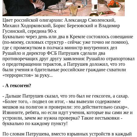
Цвет российской олигархии: Александр Смоленский,
Михаил Ходорковский, Борис Березовский и Владимир
Гусинский, середина 90-х
Буквально через день или два в Кремле состоялось совещание
(по-моему, силовых структур - сейчас уже точно не помню),
где с промежутком в полчаса министр внутренних дел
Рушайло и директор ФСБ Патрушев сделали два
противоречащих друг другу заявления: Рушайло отрапортовал
о предотвращении терактов, а Патрушев доложил, что это
были учения и бдительные российские граждане схватили
«террористов» за руку...
- А гексоген?
- Дальше Патрушев сказал, что это был не гексоген, а сахар.
«Более того, - подвел он итог, - мы вывезли содержимое
мешков на полигон и проверили: это действительно сахар».
Извините, ребята, но если идут учения, которые вы сами же и
устроили, зачем же нужна проверка? Такие нестыковки -
буквально по каждому пункту!
По словам Патрушева, вместо взрывных устройств в каждый