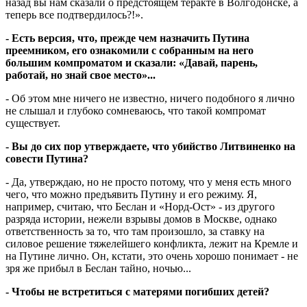
назад вы нам сказали о предстоящем теракте в Волгодонске, а
теперь все подтвердилось?!».
- Есть версия, что, прежде чем назначить Путина
преемником, его ознакомили с собранным на него
большим компроматом и сказали: «Давай, парень,
работай, но знай свое место»...
- Об этом мне ничего не известно, ничего подобного я лично
не слышал и глубоко сомневаюсь, что такой компромат
существует.
- Вы до сих пор утверждаете, что убий­ство Литвиненко на
совести Путина?
- Да, утверждаю, но не просто потому, что у меня есть много
чего, что можно предъявить Путину и его режиму. Я,
например, считаю, что Беслан и «Норд-Ост» - из другого
разряда истории, нежели взрывы домов в Москве, однако
ответственность за то, что там произошло, за ставку на
силовое решение тяжелейшего конфликта, лежит на Кремле и
на Путине лично. Он, кстати, это очень хорошо понимает - не
зря же прибыл в Беслан тайно, ночью...
- Чтобы не встретиться с матерями погибших детей?