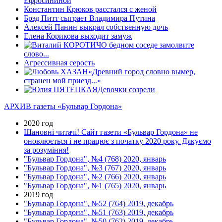
Ефросининой
Константин Крюков расстался с женой
Брэд Питт сыграет Владимира Путина
Алексей Панин выкрал собственную дочь
Елена Корикова выходит замуж
О бедном соседе замолвите
слово...
Агрессивная серость
«Древний город словно вымер,
странен мой приезд...»
Девочки созрели
АРХИВ газеты «Бульвар Гордона»
2020 год
Шановні читачі! Сайт газети «Бульвар Гордона» не
оновлюється і не працює з початку 2020 року. Дякуємо
за розуміння!
"Бульвар Гордона", №4 (768) 2020, январь
"Бульвар Гордона", №3 (767) 2020, январь
"Бульвар Гордона", №2 (766) 2020, январь
"Бульвар Гордона", №1 (765) 2020, январь
2019 год
"Бульвар Гордона", №52 (764) 2019, декабрь
"Бульвар Гордона", №51 (763) 2019, декабрь
"Бульвар Гордона", №50 (762) 2019, декабрь