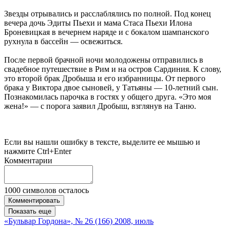
Звезды отрывались и расслаблялись по полной. Под конец
вечера дочь Эдиты Пьехи и мама Стаса Пьехи Илона
Броневицкая в вечернем наряде и с бокалом шампанского
рухнула в бассейн — освежиться.
После первой брачной ночи молодожены отправились в
свадебное путешествие в Рим и на остров Сардиния. К слову,
это второй брак Дробыша и его избранницы. От первого
брака у Виктора двое сыновей, у Татьяны — 10-летний сын.
Познакомилась парочка в гостях у общего друга. «Это моя
жена!» — с порога заявил Дробыш, взглянув на Таню.
Если вы нашли ошибку в тексте, выделите ее мышью и
нажмите Ctrl+Enter
Комментарии
1000
символов осталось
Комментировать
Показать еще
«Бульвар Гордона», № 26 (166) 2008, июль