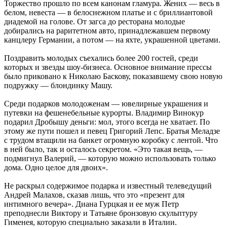
Торжество прошло по всем канонам гламура. Жених — весь в
белом, невеста — в белоснежном платье и с бриллиантовой
диадемой на голове. От загса до ресторана молодые
добирались на раритетном авто, принадлежавшем первому
канцлеру Германии, а потом — на яхте, украшенной цветами.
Поздравить молодых съехались более 200 гостей, среди
которых и звезды шоу-бизнеса. Основное внимание прессы
было приковано к Николаю Баскову, показавшему свою новую
подружку — блондинку Машу.
Среди подарков молодоженам — ювелирные украшения и
путевки на фешенебельные курорты. Владимир Винокур
подарил Дробышу деньги: мол, этого всегда не хватает. По
этому же пути пошел и певец Григорий Лепс. Братья Меладзе
с трудом втащили на банкет огромную коробку с лентой. Что
в ней было, так и осталось секретом. «Это такая вещь, —
подмигнул Валерий, — которую можно использовать только
дома. Одно целое для двоих».
Не раскрыл содержимое подарка и известный телеведущий
Андрей Малахов, сказав лишь, что это «презент для
интимного вечера». Диана Гурцкая и ее муж Петр
преподнесли Виктору и Татьяне бронзовую скульптуру
Гименея, которую специально заказали в Италии.