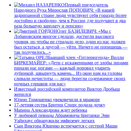
Первый председатель
Народного Руха Мирослав ПОПОВИЧ: «В нашей
задрипанной стране люди чувствуют себя гораздо более
достойно и свободно, чем в России, где получают в два
раза большую зарплату и пенсию»
Олег БАЗИЛЕВИЧ: «Мы с
Лобановским многое сделали, достигли высокого
уровня, но чтобы не страдало дело, один из нас должен
был остаться, а другой — уйти. Ничего не попишешь —
так получилось...»
Бывший член «Гитлерюгенда» Вилли
БИРКЕМАЙЕР: «Дети с искаженными от злобы лицами
пинали нас ногами — каждый норовил ударить
дубинкой, швырнуть камень... Из окон нам на головы
сливали нечистоты — люди берегли содержимое своих
ночных горшков для нас»
Известный российский композитор Виктор Дробыш
женился
Юлию Тимошенко увековечили в мраморе
17-летняя сестра Бритни Спирс родила дочку
Марина Александрова ждет ребенка
У любимой певицы Абрамовича британки Эми
Уайнхаус обнаружили эмфизему легких
Сын Виктора Ющенко встречается с сестрой Маши