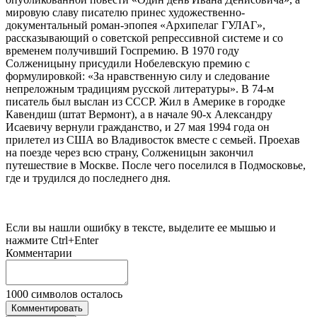
мировую славу писателю принес художественно-
документальный роман-эпопея «Архипелаг ГУЛАГ»,
рассказывающий о советской репрессивной системе и со
временем получивший Госпремию. В 1970 году
Солженицыну присудили Нобелевскую премию с
формулировкой: «За нравственную силу и следование
непреложным традициям русской литературы». В 74-м
писатель был выслан из СССР. Жил в Америке в городке
Кавендиш (штат Вермонт), а в начале 90-х Александру
Исаевичу вернули гражданство, и 27 мая 1994 года он
прилетел из США во Владивосток вместе с семьей. Проехав
на поезде через всю страну, Солженицын закончил
путешествие в Москве. После чего поселился в Подмосковье,
где и трудился до последнего дня.
Если вы нашли ошибку в тексте, выделите ее мышью и
нажмите Ctrl+Enter
Комментарии
1000
символов осталось
Комментировать