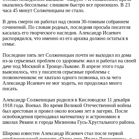
оказались бессильны: слишком быстро все произошло. В 23
часа 45 минут Солженицына не стало.
В день смерти он работал над своим 30-томным собранием
сочинений. По словам родных, последняя просьба писателя
касалась его творческого наследия. Александр Исаевич
распорядился, что именно из его архива должно остаться в
семье.
Последние пять лет Солженицын почти не выходил из дома
из-за серьезных проблем со здоровьем: жил и работал на своей
даче под Москвой в Троице-Лыкове. В апреле этого года
выяснилось, что у писателя серьезные проблемы с
позвоночником: не хватало одного позвонка, из-за чего
Александр Исаевич не мог ходить, но продолжал много
писать.
Александр Солженицын родился в Кисловодске 11 декабря
1918 года. Воевал. Во время Великой Отечественной войны
был арестован и провел около восьми лет в лагерях. После
освобождения преподавал математику и астрономию в
школах Рязани и города Мизинова Гусь-Хрустального района.
Широко известен Александр Исаевич стал после первой
опубликованной повести «Один день Ивана Денисовича», а