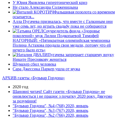
У Юрия Яковлева гипертонический криз
Не стало Александра Солженицына
Фальшивая позолота со временем
осыпается...
Алла Пугачева призналась, что вместе с Галкиным они
уже семь лет, но играть свадьбу пока не собираются
Соучредитель фонда «Здоровье
поколений» муж Лилии Подкопаевой Тимофей
НАГОРНЫЙ: «Пятикратная олимпийская чемпионка
Полина Астахова продала свои медали, потому что ей
нечего было есть»
Пугачева запрещает старшему внуку
Никите Преснякову жениться
Шумахер сбил человека
Сара Джессика Паркер ушла от мужа
АРХИВ газеты «Бульвар Гордона»
2020 год
Шановні читачі! Сайт газети «Бульвар Гордона» не
оновлюється і не працює з початку 2020 року. Дякуємо
за розуміння!
"Бульвар Гордона", №4 (768) 2020, январь
"Бульвар Гордона", №3 (767) 2020, январь
"Бульвар Гордона", №2 (766) 2020, январь