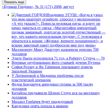
Показать еще
«Бульвар Гордона», № 31 (171) 2008, август
Владимир ЭТУШ: «Когда я узнал,
что мою квартиру ограбили, спросил у милиционера:
«А что украли?». Повисла неловкая пауза, и вдруг он
начал давиться от смеха: «Магнитофон импортный,
пиджак замшевый, портсигар золотой отечественный —
все, что нажито непосильным трудом». С телеэкрана я
обратился к ворам: «Жулики, верните похищенное!», и
вскоре заветный пакет подбросили мне под дверь»
Миллионеру Мику Джаггеру назначили пенсию 700
долларов
Эдите Пьехе исполнился 71 год, а Роберту Стуруа — 70
Впервые опубликовано фото старшей дочери Путина
София Ротару и Ян Табачник призывают помочь
Западной Украине
У Литвиновой и Мадонны проблемы после
пластической операции
Федор Бондарчук арендовал гитары за 500 тысяч
долларов
Китайцы предъявили Шэрон Стоун иск на миллиард
долларов
Михаил Горбачев будет прадедушкой
Канделаки опять попала в аварию