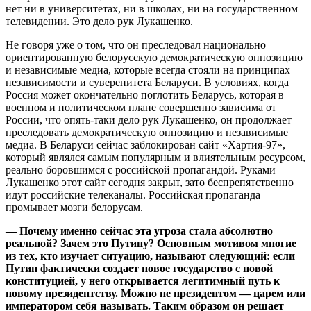
нет ни в университетах, ни в школах, ни на государственном
телевидении. Это дело рук Лукашенко.
Не говоря уже о том, что он преследовал национально
ориентированную белорусскую демократическую оппозицию
и независимые медиа, которые всегда стояли на принципах
независимости и суверенитета Беларуси. В условиях, когда
Россия может окончательно поглотить Беларусь, которая в
военном и политическом плане совершенно зависима от
России, что опять-таки дело рук Лукашенко, он продолжает
преследовать демократическую оппозицию и независимые
медиа. В Беларуси сейчас заблокирован сайт «Хартия-97»,
который являлся самым популярным и влиятельным ресурсом,
реально боровшимся с российской пропагандой. Руками
Лукашенко этот сайт сегодня закрыт, зато беспрепятственно
идут российские телеканалы. Российская пропаганда
промывает мозги белорусам.
— Почему именно сейчас эта угроза стала абсолютно
реальной? Зачем это Путину? Основным мотивом многие
из тех, кто изучает ситуацию, называют следующий: если
Путин фактически создает новое государство с новой
конституцией, у него открывается легитимный путь к
новому президентству. Можно не президентом — царем или
императором себя называть. Таким образом он решает