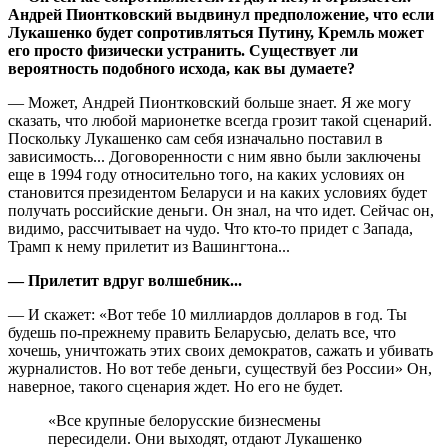
Андрей Пионтковский выдвинул предположение, что если
Лукашенко будет сопротивляться Путину, Кремль может
его просто физически устранить. Существует ли
вероятность подобного исхода, как вы думаете?
— Может, Андрей Пионтковский больше знает. Я же могу
сказать, что любой марионетке всегда грозит такой сценарий.
Поскольку Лукашенко сам себя изначально поставил в
зависимость... Договоренности с ним явно были заключены
еще в 1994 году относительно того, на каких условиях он
становится президентом Беларуси и на каких условиях будет
получать российские деньги. Он знал, на что идет. Сейчас он,
видимо, рассчитывает на чудо. Что кто-то придет с Запада,
Трамп к нему прилетит из Вашингтона...
— Прилетит вдруг волшебник...
— И скажет: «Вот тебе 10 миллиардов долларов в год. Ты
будешь по-прежнему править Беларусью, делать все, что
хочешь, уничтожать этих своих демократов, сажать и убивать
журналистов. Но вот тебе деньги, существуй без России» Он,
наверное, такого сценария ждет. Но его не будет.
«Все крупные белорусские бизнесмены
пересидели. Они выходят, отдают Лукашенко