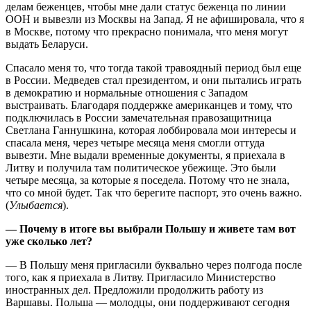
делам беженцев, чтобы мне дали статус беженца по линии
ООН и вывезли из Москвы на Запад. Я не афишировала, что я
в Москве, потому что прекрасно понимала, что меня могут
выдать Беларуси.
Спасало меня то, что тогда такой травоядный период был еще
в России. Медведев стал президентом, и они пытались играть
в демократию и нормальные отношения с Западом
выстраивать. Благодаря поддержке американцев и тому, что
подключилась в России замечательная правозащитница
Светлана Ганнушкина, которая лоббировала мои интересы и
спасала меня, через четыре месяца меня смогли оттуда
вывезти. Мне выдали временные документы, я приехала в
Литву и получила там политическое убежище. Это были
четыре месяца, за которые я поседела. Потому что не знала,
что со мной будет. Так что берегите паспорт, это очень важно.
(
Улыбается
).
— Почему в итоге вы выбрали Польшу и живете там вот
уже сколько лет?
— В Польшу меня пригласили буквально через полгода после
того, как я при­ехала в Литву. Пригласило Министерство
иностранных дел. Предложили продолжить работу из
Варшавы. Польша — молодцы, они поддерживают сегодня