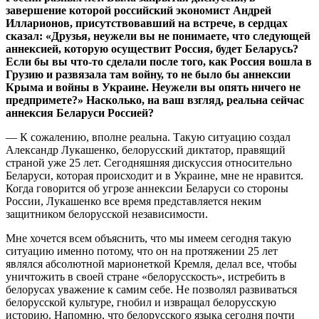
завершение которой российский экономист Андрей
Илларионов, присутствовавший на встрече, в сердцах
сказал: «Друзья, неужели вы не понимаете, что следующей
аннексией, которую осуществит Россия, будет Беларуcь?
Если бы вы что-то сделали после того, как Россия вошла в
Грузию и развязала там войну, то не было бы аннексии
Крыма и войны в Украине. Неужели вы опять ничего не
предпримете?» Насколько, на ваш взгляд, реальна сейчас
аннексия Беларуси Россией?
— К сожалению, вполне реальна. Такую ситуацию создал
Александр Лукашенко, белорусский диктатор, правящий
страной уже 25 лет. Сегодняшняя дискуссия относительно
Беларуси, которая происходит и в Украине, мне не нравится.
Когда говорится об угрозе аннексии Беларуси со стороны
России, Лукашенко все время представляется неким
защитником белорусской независимости.
Мне хочется всем объяснить, что мы имеем сегодня такую
ситуацию именно потому, что он на протяжении 25 лет
являлся абсолютной марионеткой Кремля, делал все, чтобы
уничтожить в своей стране «белорусскость», истребить в
белорусах уважение к самим себе. Не позволял развиваться
белорусской культуре, гнобил и извращал белорусскую
историю. Напомню, что белорусского языка сегодня почти