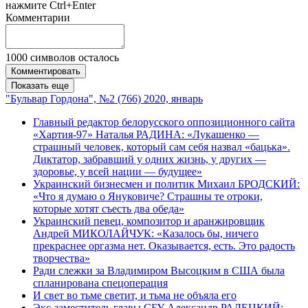
нажмите Ctrl+Enter
Комментарии
1000
символов осталось
Комментировать
Показать еще
"Бульвар Гордона", №2 (766) 2020, январь
Главный редактор белорусского оппозиционного сайта
«Хартия-97» Наталья РАДИНА: «Лукашенко —
страшный человек, который сам себя назвал «бацька».
Диктатор, забравший у одних жизнь, у других —
здоровье, у всей нации — будущее»
Украинский бизнесмен и политик Михаил БРОДСКИЙ:
«Что я думаю о Януковиче? Страшны те отроки,
которые хотят съесть два обеда»
Украинский певец, композитор и аранжировщик
Андрей МИКОЛАЙЧУК: «Казалось бы, ничего
прекраснее оргазма нет. Оказывается, есть. Это радость
творчества»
Ради слежки за Владимиром Высоцким в США была
спланирована спецоперация
И свет во тьме светит, и тьма не объяла его
Экс-заместитель главы СБУ Александр РАДЕЦКИЙ: