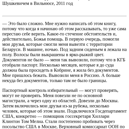
Шушкевичем в Вильнюсе, 2011 год
— Это было сложно. Мне нужно написать об этом книгу,
потому что когда я начинаю об этом рассказывать, то уже сама
перестаю себе верить. Какое-то стечение обстоятельств и,
действительно, Божья помощь. В первую очередь, помогли
мои друзья, которые смогли меня вывезти с территории
Беларуси. В машине, ночью. Под задним сиденьем я лежала на
полу. Волосы были выкрашены в ярко-рыжий цвет.
Документов не было — меня так вывозили, потому что в КГБ
отобрали паспорт. Несколько месяцев, которые я до суда
должна была просидеть в Кобрине, я жила без документов.
Мне пришлось бежать. Вывозили меня в Россию. А больше
некуда без документов, только там не было границы.
Паспортный контроль избирательный — могут проверять,
могут не проверять. Меня повезли не по основной
магистрали, а через одну из областей. Довезли до Москвы.
Затем включились мои друзья из-за рубежа, несколько
человек, которые об этом знали. Подключился Госдепартамент
США, конкретно — помощник госсекретаря Хиллари
Клинтон Том Мелиа. Стали постепенно пробивать через
посольство США в Москве, Верховный комиссариат ООН по