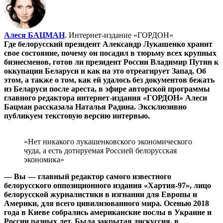
Алеся БАЦМАН
. Интернет-издание «ГОРДОН»
Где белорусский президент Александр Лукашенко хранит
свое состояние, почему он посадил в тюрьму всех крупных
бизнесменов, готов ли президент России Владимир Путин к
оккупации Беларуси и как на это отреагирует Запад. Об
этом, а также о том, как ей удалось без документов бежать
из Беларуси после ареста, в эфире авторской программы
главного редактора интернет-издания «ГОРДОН» Алеси
Бацман рассказала Наталья Радина. Эксклюзивно
публикуем текстовую версию интервью.
«Нет никакого лукашенковского экономического
чуда, а есть дотируемая Россией белорусская
экономика»
— Вы — главный редактор самого известного
белорусского оппозиционного издания «Хартия-97», лицо
белорусской журналистики в изгнании для Европы и
Америки, для всего цивилизованного мира. Осенью 2018
года в Киеве собрались американские послы в Украине и
России разных лет. Была закрытая дискуссия, в