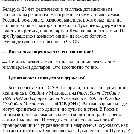
Беларусь 25 лет фактически и являлась дотационным
российским регионом. Но огромные суммы, выделяемые
Россией, во-первых, разворовывались, во-вторых, шли на
силовой аппарат, который позволял Лукашенко удерживать
власть, в-третьих, шли в карман Лукашенко и его семьи. Не
зря Лукашенко называют одним из самых богатых
руководителей стран бывшего СССР.
— Во сколько оценивается его состояние?
— Не могу назвать точные цифры, но исчисляется оно
миллиардами долларов. Это абсолютно точно.
— Где он может свои деньги держать?
— Была версия, что в ОАЭ. Говорили, что в свое время они
хранились в Сербии у Милошевича (
президент Сербии в
1991-1997 годах, президент Югославии в 1997-2000 годах
Слободан Милошевич. —
«ГОРДОН»
). Разные варианты, где
могут храниться его деньги, но суть не в этом. В России
понимают, что огромное количество дотаций разбазарено
самим Лукашенко. И сегодня он для России — плохой,
проворовавшийся управляющий Беларусью. Обсуждают, как
Путин относится к Лукашенко, как Лукашенко — к Путину. А