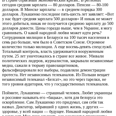
В стране серьезный экономический кризис. В регионах
сегодня средняя зарплата — 80 долларов. Пенсии — 80-100
долларов. В Минске зарплаты — в среднем порядка 300
долларов. Лукашенко последние пять-шесть лет заявляет: «Вот
у нас будет средняя зарплата 500 долларов» И никак не может
этого добиться, никак не получается среднюю зарплату до 500
долларов довести. Цены гораздо выше, чем в Украине, я могу
сравнивать. О какой народной любви может идти речь?
Сотрудников милиции в Беларуси на 100 тысяч населения в
семь раз больше, чем было в Советском Союзе. Огромное
количество только милиции. А еще восемь-девять спецслужб.
Тотальный контроль, власть удерживается вооруженным
путем. 25 лет уничтожалось в стране все живое. Убивали
политических лидеров, журналистов, закрывали независимые
медиа, сажали в тюрьму правозащитников,
фальсифицировали все выборы, подавляли демонстрации
протеста. Нет независимых телеканалов. Из Польши вещает
независимый телеканал «Белсат», но это через тарелки, не
того уровня аудитория, что у государственных телеканалов.
Поймите, Лукашенко — страшный человек. Любят украинцы
и россияне называть его «бацька», хотя для белоруса это
оскорбление. Сам Лукашенко это придумал, сам себя так
назвал. Диктатор, забравший у одних жизнь, у других —
здоровье, у всей нации — будущее. Никакой народной любви