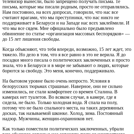
телевизор вынесли, было запрещено получать письма. Те
письма, которые мы писали родным, просто не отправлялись.
Нам постоянно, на всех допросах, говорили, что нас все
считают врагами, что мы преступники, что нас никто не
поддерживает в Беларуси и на Западе нас всех заклеймили. И
что мы все сядем. Мне официально было предъявлено
обвинение по статье «организация массовых беспорядков» —
до 15 лет лишения свободы.
Когда объясняют, что тебя впереди, возможно, 15 лет ждет, это
тяжело. Но дело в том, что я все равно в это не верила. Я до
посадки много писала о политических заключенных и просто
знала, что в Беларуси и в мире не забывают о людях, которые
борются за свободу. Это меня, конечно, поддерживало.
На бытовом уровне было очень непросто. Условия в
белорусских тюрьмах страшные. Наверное, они не сильно
изменились, не стали комфортнее со времен Сталина. В
камерах нет туалетов. Во всяком случае, в камере, где я
сидела, не было. Только холодная вода. Я спала на полу,
потому что не было спального места, на таких деревянных
досках, так называемой шконке. Холод, зима. Постоянный
надзор. Мужчины, женщин-охранников нет.
Как только поместили политических заключенных, убрали