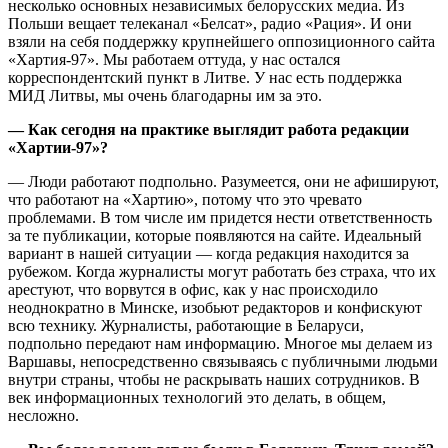
несколько основных независимых белорусских медиа. Из
Польши вещает телеканал «Белсат», радио «Рация». И они
взяли на себя поддержку крупнейшего оппозиционного сайта
«Хартия-97». Мы работаем оттуда, у нас остался
корреспондентский пункт в Литве. У нас есть поддержка
МИД Литвы, мы очень благодарны им за это.
— Как сегодня на практике выглядит работа редакции
«Хартии-97»?
— Люди работают подпольно. Разумеется, они не афишируют,
что работают на «Хартию», потому что это чревато
проблемами. В том числе им придется нести ответственность
за те публикации, которые появляются на сайте. Идеальный
вариант в нашей ситуации — когда редакция находится за
рубежом. Когда журналисты могут работать без страха, что их
арестуют, что ворвутся в офис, как у нас происходило
неоднократно в Минске, изобьют редакторов и конфискуют
всю технику. Журналисты, работающие в Беларуси,
подпольно передают нам информацию. Многое мы делаем из
Варшавы, непосредственно связываясь с публичными людьми
внутри страны, чтобы не раскрывать наших сотрудников. В
век информационных технологий это делать, в общем,
несложно.