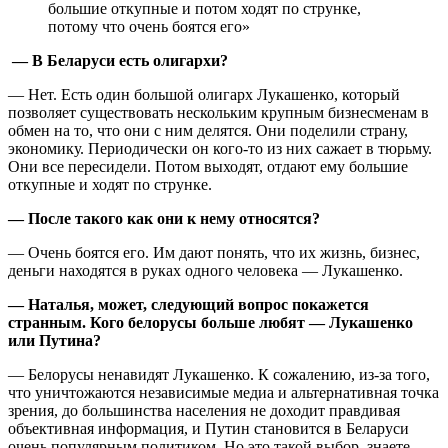
большие откупные и потом ходят по струнке,
потому что очень боятся его»
— В Беларуси есть олигархи?
— Нет. Есть один большой олигарх Лукашенко, который
позволяет существовать нескольким крупным бизнесменам в
обмен на то, что они с ним делятся. Они поделили страну,
экономику. Периодически он кого-то из них сажает в тюрьму.
Они все пересидели. Потом выходят, отдают ему большие
откупные и ходят по струнке.
— После такого как они к нему относятся?
— Очень боятся его. Им дают понять, что их жизнь, бизнес,
деньги находятся в руках одного человека — Лукашенко.
— Наталья, может, следующий вопрос покажется
странным. Кого белорусы больше любят — Лукашенко
или Путина?
— Белорусы ненавидят Лукашенко. К сожалению, из-за того,
что уничтожаются независимые медиа и альтернативная точка
зрения, до большинства населения не доходит правдивая
объективная информация, и Путин становится в Беларуси
очень популярным политиком. Но это такой выбор, знаете...