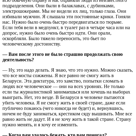
всю обычную охрану и нас охраняли люди из неизвестного
подразделения. Они были в балаклавах, с дубинками,
электрошокерами. Мы не видели их лиц, только глаза. Они
избивали мужчин. Я слышала эти постоянные крики. Гоняли
нас. Нужно было очень быстро передвигаться по тюрьме.
Если тебя вели в медпункт, в туалет раз в четыре часа или на
допрос, нужно было очень быстро идти. Они орали,
оскорбляли. Было тяжело переносить, это бьет по
человеческому достоинству.
— Вам после этого не было страшно продолжать свою
деятельность?
— Ну, это надо делать. Я знаю, что это нужно. Можно сказать,
что все мосты сожжены. Я все равно не смогу жить в
Беларуси. Эта диктатура, это хамство, попытки сломать в
людях все человеческое — они на всех уровнях. Не только
если ты журналистикой занимаешься или хочешь на выборах
выиграть. Нет, это везде. В Беларуси в человеке пытаются
убить человека. Я не смогу жить в своей стране, даже если
публично покаюсь (чего никогда не будет) и, вернувшись,
ничем не буду заниматься, крестиком сяду вышивать. Мне все
равно жить не дадут. И я не хочу жить в такой стране. Страну
нужно менять, и я хочу ее изменить.
— Когда вам удалось бежать, кто вам помогал?