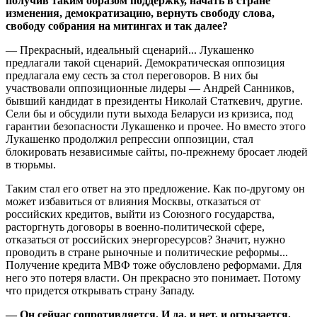
получив таким образом поддержку, начать в стране
изменения, демократизацию, вернуть свободу слова,
свободу собрания на митингах и так далее?
— Прекрасный, идеальный сценарий... Лукашенко
предлагали такой сценарий. Демократическая оппозиция
предлагала ему сесть за стол переговоров. В них бы
участвовали оппозиционные лидеры — Андрей Санников,
бывший кандидат в президенты Николай Статкевич, другие.
Сели бы и обсудили пути выхода Беларуси из кризиса, под
гарантии безопасности Лукашенко и прочее. Но вместо этого
Лукашенко продолжил репрессии оппозиции, стал
блокировать независимые сайты, по-прежнему бросает людей
в тюрьмы.
Таким стал его ответ на это предложение. Как по-другому он
может избавиться от влияния Москвы, отказаться от
российских кредитов, выйти из Союзного государства,
расторгнуть договоры в военно-политической сфере,
отказаться от российских энергоресурсов? Значит, нужно
проводить в стране рыночные и политические реформы...
Получение кредита МВФ тоже обусловлено реформами. Для
него это потеря власти. Он прекрасно это понимает. Потому
что придется открывать страну Западу.
— Он сейчас сопротивляется. И да, и нет, и огрызается.