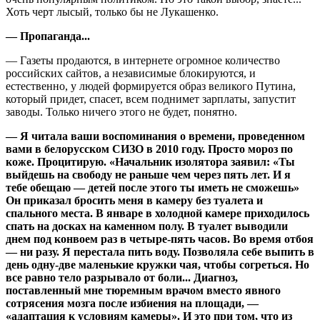
Хоть черт лысый, только бы не Лукашенко.
— Пропаганда...
— Газеты продаются, в интернете огромное количество
российских сайтов, а независимые блокируются, и
естественно, у людей формируется образ великого Путина,
который придет, спасет, всем поднимет зарплаты, запустит
заводы. Только ничего этого не будет, понятно.
— Я читала ваши воспоминания о времени, проведенном
вами в белорусском СИЗО в 2010 году. Просто мороз по
коже. Процитирую. «Начальник изолятора заявил: «Ты
выйдешь на свободу не раньше чем через пять лет. И я
тебе обещаю — детей после этого ты иметь не сможешь»
Он приказал бросить меня в камеру без туалета и
спального места. В январе в холодной камере приходилось
спать на досках на каменном полу. В туалет выводили
днем под конвоем раз в четыре-пять часов. Во время отбоя
— ни разу. Я перестала пить воду. Позволяла себе выпить в
день одну-две маленькие кружки чая, чтобы согреться. Но
все равно тело разрывало от боли... Диагноз,
поставленный мне тюремным врачом вместо явного
сотрясения мозга после избиения на площади, —
«адаптация к условиям камеры». И это при том, что из