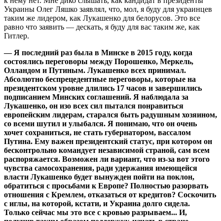
к нему нет. Мне дико слышать, как кандидат в президенты
Украины Олег Ляшко заявлял, что, мол, я буду для украинцев
таким же лидером, как Лукашенко для белорусов. Это все
равно что заявить — дескать, я буду для вас таким же, как
Гитлер.
— Я последний раз была в Минске в 2015 году, когда
состоялись переговоры между Порошенко, Меркель,
Олландом и Путиным. Лукашенко всех принимал.
Абсолютно беспрецедентные переговоры, которые на
президентском уровне длились 17 часов и завершились
подписанием Минских соглашений. Я наблюдала за
Лукашенко, он изо всех сил пытался понравиться
европейским лидерам, старался быть радушным хозяином,
со всеми шутил и улыбался. Я понимаю, что он очень
хочет сохраниться, не стать губернатором, вассалом
Путина. Ему важен президентский статус, при котором он
бесконтрольно командует независимой страной, сам всем
распоряжается. Возможен ли вариант, что из-за вот этого
чувства самосохранения, ради удержания имеющейся
власти Лукашенко будет вынужден пойти на поклон,
обратиться с просьбами к Европе? Полностью разорвать
отношения с Кремлем, отказаться от кредитов? Соскочить
с иглы, на которой, кстати, и Украина долго сидела.
Только сейчас мы это все с кровью разрываем... И,