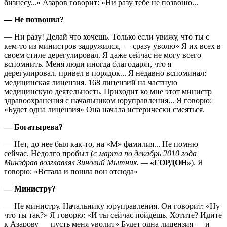
бизнесу...» Азаров говорит: «Ни разу тебе не позвоню...
— Не позвонил?
— Ни разу! Делай что хочешь. Только если увижу, что ты с
кем-то из министров задружился, — сразу уволю» Я их всех в
своем стиле дерегулировал. Я даже сейчас не могу всего
вспомнить. Меня люди иногда благодарят, что я
дерегулировал, привел в порядок... Я недавно вспоминал:
медицинская лицензия. 168 лицензий на частную
медицинскую деятельность. Приходит ко мне этот министр
здравоохранения с начальником юруправления... Я говорю:
«Будет одна лицензия» Она начала истерически смеяться.
— Богатырева?
— Нет, до нее был как-то, на «М» фамилия... Не помню
сейчас. Недолго пробыл (
с марта по декабрь 2010 года
Минздрав возглавлял Зиновий Мытник. —
«ГОРДОН»
). Я
говорю: «Встала и пошла вон отсюда»
— Министру?
— Не министру. Начальнику юруправления. Он говорит: «Ну
что ты так?» Я говорю: «И ты сейчас пойдешь. Хотите? Идите
к Азарову — пусть меня уволит» Будет одна лицензия — и