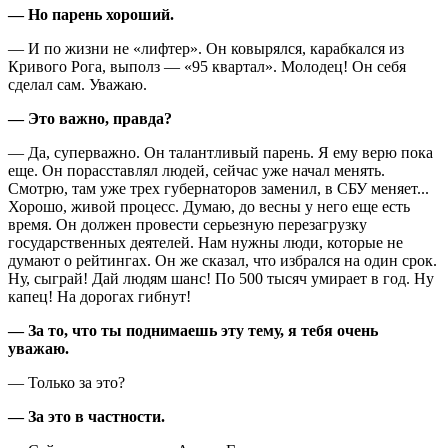
— Но парень хороший.
— И по жизни не «лифтер». Он ковырялся, карабкался из
Кривого Рога, выполз — «95 квартал». Молодец! Он себя
сделал сам. Уважаю.
— Это важно, правда?
— Да, суперважно. Он талантливый парень. Я ему верю пока
еще. Он порасставлял людей, сейчас уже начал менять.
Смотрю, там уже трех губернаторов заменил, в СБУ меняет...
Хорошо, живой процесс. Думаю, до весны у него еще есть
время. Он должен провести серьезную перезагрузку
государственных деятелей. Нам нужны люди, которые не
думают о рейтингах. Он же сказал, что избрался на один срок.
Ну, сыграй! Дай людям шанс! По 500 тысяч умирает в год. Ну
капец! На дорогах гибнут!
— За то, что ты поднимаешь эту тему, я тебя очень
уважаю.
— Только за это?
— За это в частности.