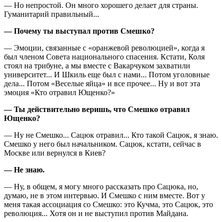
— Но непростой. Он много хорошего делает для страны.
Гуманитарий правильный...
— Почему ты выступал против Смешко?
— Эмоции, связанные с «оранжевой революцией», когда я
был членом Совета национального спасения. Кстати, Коля
стоял на трибуне, а мы вместе с Вакарчуком захватили
университет... И Шкиль еще был с нами... Потом уголовные
дела... Потом «Веселые яйца» и все прочее... Ну и вот эта
эмоция «Кто отравил Ющенко?»
— Ты действительно веришь, что
Смешко отравил
Ющенко?
— Ну не Смешко... Сацюк отравил... Кто такой Сацюк, я знаю.
Смешко у него был начальником. Сацюк, кстати, сейчас в
Москве или вернулся в Киев?
— Не знаю.
— Ну, в общем, я могу много рассказать про Сацюка, но,
думаю, не в этом интервью. И Смешко с ним вместе. Вот у
меня такая ассоциация со Смешко: это Кучма, это Сацюк, это
революция... Хотя он и не выступил против Майдана.