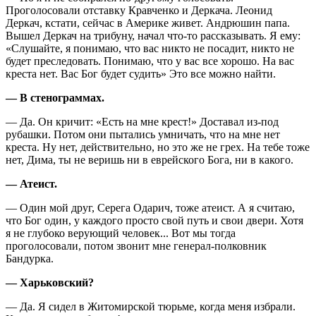
Проголосовали отставку Кравченко и Деркача. Леонид
Деркач, кстати, сейчас в Америке живет. Андрюшин папа.
Вышел Деркач на трибуну, начал что-то рассказывать. Я ему:
«Слушайте, я понимаю, что вас никто не посадит, никто не
будет преследовать. Понимаю, что у вас все хорошо. На вас
креста нет. Вас Бог будет судить» Это все можно найти.
— В стенограммах.
— Да. Он кричит: «Есть на мне крест!» Доставал из-под
рубашки. Потом они пытались умничать, что на мне нет
креста. Ну нет, действительно, но это же не грех. На тебе тоже
нет, Дима, ты не веришь ни в еврейского Бога, ни в какого.
— Атеист.
— Один мой друг, Серега Одарич, тоже атеист. А я считаю,
что Бог один, у каждого просто свой путь и свои двери. Хотя
я не глубоко верующий человек... Вот мы тогда
проголосовали, потом звонит мне генерал-полковник
Бандурка.
— Харьковский?
— Да. Я сидел в Житомирской тюрьме, когда меня избрали.