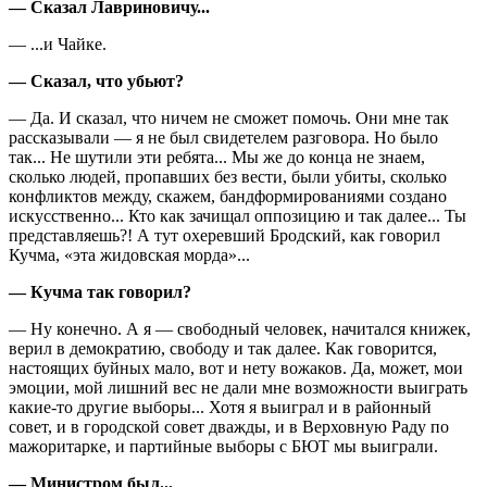
— Сказал Лавриновичу...
— ...и Чайке.
— Сказал, что убьют?
— Да. И сказал, что ничем не сможет помочь. Они мне так
рассказывали — я не был свидетелем разговора. Но было
так... Не шутили эти ребята... Мы же до конца не знаем,
сколько людей, пропавших без вести, были убиты, сколько
конфликтов между, скажем, бандформированиями создано
искусственно... Кто как зачищал оппозицию и так далее... Ты
представляешь?! А тут охеревший Бродский, как говорил
Кучма, «эта жидовская морда»...
— Кучма так говорил?
— Ну конечно. А я — свободный человек, начитался книжек,
верил в демократию, свободу и так далее. Как говорится,
настоящих буйных мало, вот и нету вожаков. Да, может, мои
эмоции, мой лишний вес не дали мне возможности выиграть
какие-то другие выборы... Хотя я выиграл и в районный
совет, и в городской совет дважды, и в Верховную Раду по
мажоритарке, и партийные выборы с БЮТ мы выиграли.
— Министром был...