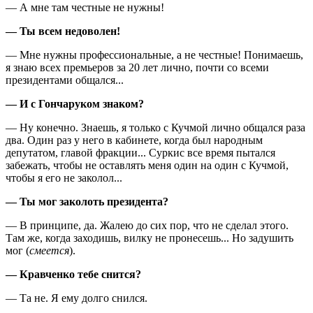
— А мне там честные не нужны!
— Ты всем недоволен!
— Мне нужны профессиональные, а не честные! Понимаешь,
я знаю всех премьеров за 20 лет лично, почти со всеми
президентами общался...
— И с Гончаруком знаком?
— Ну конечно. Знаешь, я только с Кучмой лично общался раза
два. Один раз у него в кабинете, когда был народным
депутатом, главой фракции... Суркис все время пытался
забежать, чтобы не оставлять меня один на один с Кучмой,
чтобы я его не заколол...
— Ты мог заколоть президента?
— В принципе, да. Жалею до сих пор, что не сделал этого.
Там же, когда заходишь, вилку не пронесешь... Но задушить
мог (
смеется
).
— Кравченко тебе снится?
— Та не. Я ему долго снился.