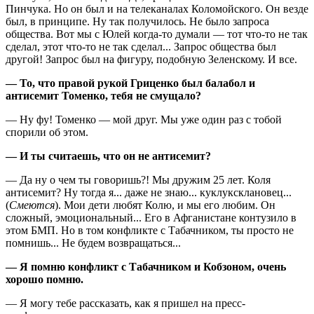
Пинчука. Но он был и на телеканалах Коломойского. Он везде
был, в принципе. Ну так получилось. Не было запроса
общества. Вот мы с Юлей когда-то думали — тот что-то не так
сделал, этот что-то не так сделал... Запрос общества был
другой! Запрос был на фигуру, подобную Зеленскому. И все.
— То, что правой рукой Гриценко был балабол и
антисемит Томенко, тебя не смущало?
— Ну фу! Томенко — мой друг. Мы уже один раз с тобой
спорили об этом.
— И ты считаешь, что он не антисемит?
— Да ну о чем ты говоришь?! Мы дружим 25 лет. Коля
антисемит? Ну тогда я... даже не знаю... куклуксклановец...
(
Смеются
). Мои дети любят Колю, и мы его любим. Он
сложный, эмоциональный... Его в Афганистане контузило в
этом БМП. Но в том конфликте с Табачником, ты просто не
помнишь... Не будем возвращаться...
— Я помню конфликт с Табачником и Кобзоном, очень
хорошо помню.
— Я могу тебе рассказать, как я пришел на пресс-