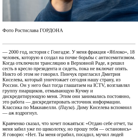
Фото Ростислава ГОРДОНА
— 2000 год, история с Гонгадзе. У меня фракция «Яблоко», 18
человек, которую я создал на почве борьбы с антисемитизмом.
Когда отключили трансляцию в Верховной Раде, я решил
сесть в кресло президента и сидеть, пока не включат опять.
Никто об этом не говорил. Пинчук пригласил Дмитрия
Киселева, который уничтожает сегодня нашу страну, из
России. Он у него был тогда глашатаем на ICTV, возглавлял
группу пиарщиков, отмывающую Кучму и
дискредитирующую меня. Этим они занимались постоянно,
это работа — дискредитировать источник информации.
Классика по Макиавелли. (
Пауза
). Диму Киселева вспомнил
— аж вздрогнул.
Кравченко сказал, что хочет покаяться: «Отдаю себе отчет, ты
меня забил уже по щиколотку, но прошу тебя — остановись»
Я говорю: «Нет. Ты меня ограбил, посадил, мучил людей