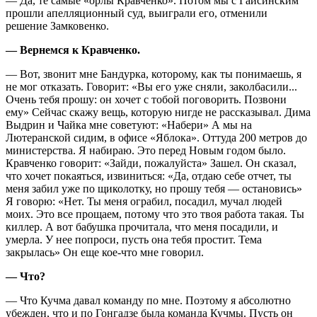
— Да, те самые «орлы Кравченко». Потом мы с Гайсинским
прошли апелляционный суд, выиграли его, отменили
решение Замковенко.
— Вернемся к Кравченко.
— Вот, звонит мне Бандурка, которому, как ты понимаешь, я
не мог отказать. Говорит: «Вы его уже сняли, заколбасили...
Очень тебя прошу: он хочет с тобой поговорить. Позвони
ему» Сейчас скажу вещь, которую нигде не рассказывал. Дима
Выдрин и Чайка мне советуют: «Набери» А мы на
Лютеранской сидим, в офисе «Яблока». Оттуда 200 метров до
министерства. Я набираю. Это перед Новым годом было.
Кравченко говорит: «Зайди, пожалуйста» Зашел. Он сказал,
что хочет покаяться, извиниться: «Да, отдаю себе отчет, ты
меня забил уже по щиколотку, но прошу тебя — остановись»
Я говорю: «Нет. Ты меня ограбил, посадил, мучал людей
моих. Это все прощаем, потому что это твоя работа такая. Ты
киллер. А вот бабушка прочитала, что меня посадили, и
умерла. У нее попроси, пусть она тебя простит. Тема
закрылась» Он еще кое-что мне говорил.
— Что?
— Что Кучма давал команду по мне. Поэтому я абсолютно
убежден, что и по Гонгадзе была команда Кучмы. Пусть он