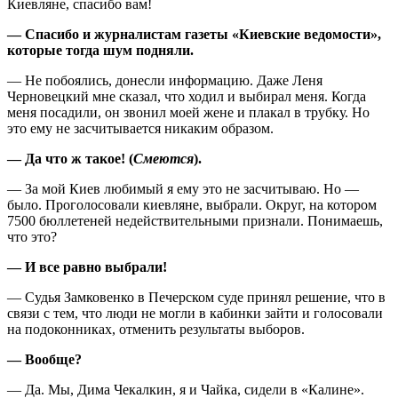
Киевляне, спасибо вам!
— Спасибо и журналистам газеты «Киевские ведомости»,
которые тогда шум подняли.
— Не побоялись, донесли информацию. Даже Леня
Черновецкий мне сказал, что ходил и выбирал меня. Когда
меня посадили, он звонил моей жене и плакал в трубку. Но
это ему не засчитывается никаким образом.
— Да что ж такое! (
Смеются
).
— За мой Киев любимый я ему это не засчитываю. Но —
было. Проголосовали киевляне, выбрали. Округ, на котором
7500 бюллетеней недействительными признали. Понимаешь,
что это?
— И все равно выбрали!
— Судья Замковенко в Печерском суде принял решение, что в
связи с тем, что люди не могли в кабинки зайти и голосовали
на подоконниках, отменить результаты выборов.
— Вообще?
— Да. Мы, Дима Чекалкин, я и Чайка, сидели в «Калине».