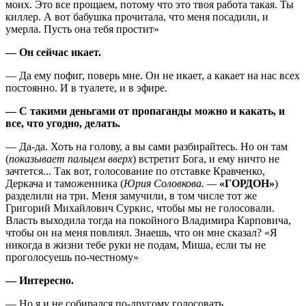
моих. Это все прощаем, потому что это твоя работа такая. Ты
киллер. А вот бабушка прочитала, что меня посадили, и
умерла. Пусть она тебя простит»
— Он сейчас икает.
— Да ему пофиг, поверь мне. Он не икает, а какает на нас всех
постоянно. И в туалете, и в эфире.
— С такими деньгами от пропаганды можно и какать, и
все, что угодно, делать.
— Да-да. Хоть на голову, а вы сами разбирайтесь. Но он там
(
показывает пальцем вверх
) встретит Бога, и ему ничто не
зачтется... Так вот, голосование по отставке Кравченко,
Деркача и таможенника (
Юрия Соловкова. —
«ГОРДОН»
)
разделили на три. Меня замучили, в том числе тот же
Григорий Михайлович Суркис, чтобы мы не голосовали.
Власть выходила тогда на покойного Владимира Карповича,
чтобы он на меня повлиял. Знаешь, что он мне сказал? «Я
никогда в жизни тебе руки не подам, Миша, если ты не
проголосуешь по-честному»
— Интересно.
— Но я и не собирался по-другому голосовать.