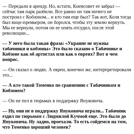
— Передали в аренду. Но, кстати, Киевсовет ее забрал —
сейчас там парк разбили. Все равно он там ничего не
построил с Кобзоном... и кто там еще был? Так вот, Коля тогда
был вице-премьером, он боролся, чтобы эту землю вернуть.
Мы ее вернули, потом он ее опять отсудил, после этой
революции...
— У него была такая фраза: «Украине не нужны
табачники и кобзоны» Это было сказано о Табачнике и
Кобзоне как об артистах или как о евреях? Вот в чем
вопрос.
— Он сказал о людях. А евреи, конечно же, интерпретировали
это...
— А кто такой Томенко по сравнению с Табачником и
Кобзоном?
— Он не пел в тюрьмах в поддержку Януковича.
— Ну, они не в поддержку Януковича играли... Табачник
ездил по тюрьмам с Людмилой Кучмой еще. Это было до
Януковича. Ну ладно, проехали. То есть сойдемся на том,
что Томенко хороший человек?