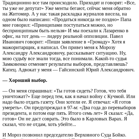
Традиционно все там происходило. Приходят и говорят: «Все,
ты уже не депутат» Уже менты бегают, сейчас меня обратно
на Житомир. А у нас такая раскладка журналов висела, на
одном было написано: «Продаться никогда не поздно» Папа
мне говорил: «Принципами поступаться можно, но
беспринципным быть нельзя» И мы поехали к Лазаренко в
офис, на тот день — лидеру реальной оппозиции. Павел
Иванович говорит: «Пиши заявление в «Громаду» Хотя я
мажоритарщик, я написал. Он привез меня к Морозу
Александру Александровичу, рассказывает ситуацию. Ну,
мою судьбу все знали тогда, все понимали. Какой-то судья
Замковенко отменяет результаты выборов, представляешь?
Капец. Адвокат у меня — Гайсинский Юрий Александрович.
— Хороший выбор.
— Он меня спрашивал: «Ты готов сидеть? Готов, что тебя
уничтожат?» Еще перед тем, как я начал войну с Кучмой. Или
надо было отдать газету. Они хотели ее. Я отвечал: «Я готов
умереть». Он предупреждал в 97-м: «Два года до перевыборов
президента, и потом еще пять. Итого семь лет» Я сказал: «Да,
готов» Он не даст соврать. Это было в Карловых Варах. Я
сказал, что не отдам, хоть убейте...
И Мороз позвонил председателю Верховного Суда Бойко.