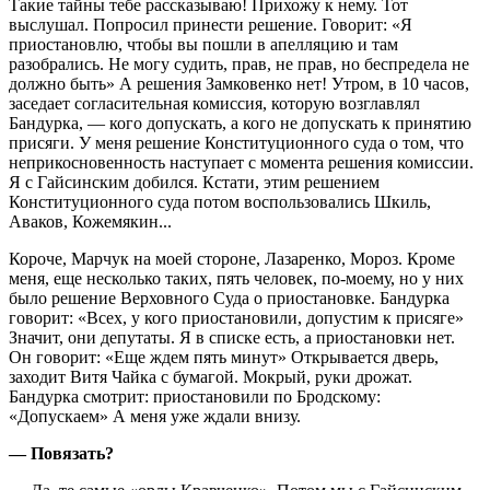
Такие тайны тебе рассказываю! Прихожу к нему. Тот
выслушал. Попросил принести решение. Говорит: «Я
приостановлю, чтобы вы пошли в апелляцию и там
разобрались. Не могу судить, прав, не прав, но беспредела не
должно быть» А решения Замковенко нет! Утром, в 10 часов,
заседает согласительная комиссия, которую возглавлял
Бандурка, — кого допускать, а кого не допускать к принятию
присяги. У меня решение Конституционного суда о том, что
неприкосновенность наступает с момента решения комиссии.
Я с Гайсинским добился. Кстати, этим решением
Конституционного суда потом воспользовались Шкиль,
Аваков, Кожемякин...
Короче, Марчук на моей стороне, Лазаренко, Мороз. Кроме
меня, еще несколько таких, пять человек, по-моему, но у них
было решение Верховного Суда о приостановке. Бандурка
говорит: «Всех, у кого приостановили, допустим к присяге»
Значит, они депутаты. Я в списке есть, а приостановки нет.
Он говорит: «Еще ждем пять минут» Открывается дверь,
заходит Витя Чайка с бумагой. Мокрый, руки дрожат.
Бандурка смотрит: приостановили по Бродскому:
«Допускаем» А меня уже ждали внизу.
— Повязать?