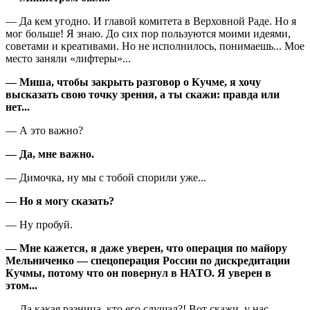
— Да кем угодно. И главой комитета в Верховной Раде. Но я
мог больше! Я знаю. До сих пор пользуются моими идеями,
советами и креативами. Но не исполнилось, понимаешь... Мое
место заняли «лифтеры»...
— Миша, чтобы закрыть разговор о Кучме, я хочу
высказать свою точку зрения, а ты скажи: правда или
нет...
— А это важно?
— Да, мне важно.
— Димочка, ну мы с тобой спорили уже...
— Но я могу сказать?
— Ну пробуй.
— Мне кажется, я даже уверен, что операция по майору
Мельниченко — спецоперация России по дискредитации
Кучмы, потому что он повернул в НАТО. Я уверен в
этом...
— Да какая разница, кто его слушал?! Вот скажи, у нас