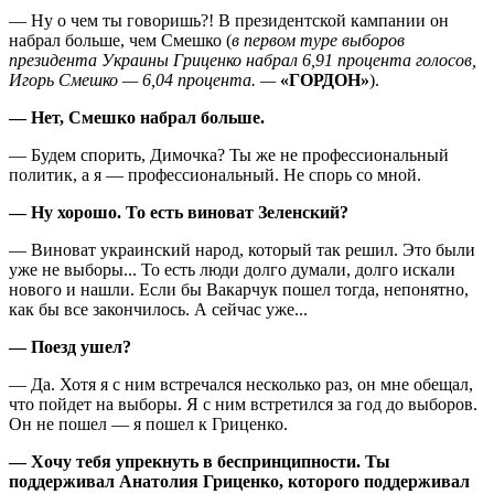
— Ну о чем ты говоришь?! В президентской кампании он
набрал больше, чем Смешко (
в первом туре выборов
президента Украины Гриценко набрал 6,91 процента голосов,
Игорь Смешко — 6,04 процента. —
«ГОРДОН»
).
— Нет, Смешко набрал больше.
— Будем спорить, Димочка? Ты же не профессиональный
политик, а я — профессиональный. Не спорь со мной.
— Ну хорошо. То есть виноват Зеленский?
— Виноват украинский народ, который так решил. Это были
уже не выборы... То есть люди долго думали, долго искали
нового и нашли. Если бы Вакарчук пошел тогда, непонятно,
как бы все закончилось. А сейчас уже...
— Поезд ушел?
— Да. Хотя я с ним встречался несколько раз, он мне обещал,
что пойдет на выборы. Я с ним встретился за год до выборов.
Он не пошел — я пошел к Гриценко.
— Хочу тебя упрекнуть в беспринципности. Ты
поддерживал Анатолия Гриценко, которого поддерживал