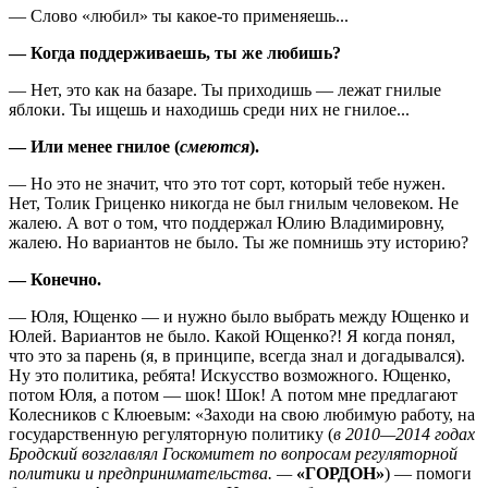
— Слово «любил» ты какое-то применяешь...
— Когда поддерживаешь, ты же любишь?
— Нет, это как на базаре. Ты приходишь — лежат гнилые
яблоки. Ты ищешь и находишь среди них не гнилое...
— Или менее гнилое (
смеются
).
— Но это не значит, что это тот сорт, который тебе нужен.
Нет, Толик Гриценко никогда не был гнилым человеком. Не
жалею. А вот о том, что поддержал Юлию Владимировну,
жалею. Но вариантов не было. Ты же помнишь эту историю?
— Конечно.
— Юля, Ющенко — и нужно было выбрать между Ющенко и
Юлей. Вариантов не было. Какой Ющенко?! Я когда понял,
что это за парень (я, в принципе, всегда знал и догадывался).
Ну это политика, ребята! Искусство возможного. Ющенко,
потом Юля, а потом — шок! Шок! А потом мне предлагают
Колесников с Клюевым: «Заходи на свою любимую работу, на
государственную регуляторную политику (
в 2010—2014 годах
Бродский возглавлял Госкомитет по вопросам регуляторной
политики и предпринимательства. —
«ГОРДОН»
) — помоги