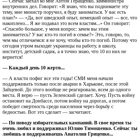
— Сейчас заехал ко мне Антон Геращенко, замминистра
внутренних дел. Говорит: «Я знаю, что вы поднимаете эту
тему, мне министр поручил, я буду заниматься. У вас есть
план?» — «Да, вот шведский опыт, немецкий опыт — все, что
накоплено... Я же подавал это всем властям...» Он говорит:
«Спасибо большое, у меня вопрос: зачем вы этим
занимаетесь? У вас кто-то погиб в семье?» Это, говорю, то,
чем мы отличаемся: я не хочу, чтобы кто-то погиб. Потому что
сегодня утром выходят украинцы на работу, в школу,
институт, детский садик, а я точно знаю, что 10 из них не
вернется!
— Каждый день 10 жертв...
— А власти пофиг все эти годы! СМИ меня начали
поддерживать только после аварии в Харькове, после этой
Зайцевой. До этого вообще не реагировали, всем до одного
места. Я верю — пусть Зеленский сделает. Хочу. Пусть войну
остановит на Донбассе, потом войну на дорогах, а потом
победит смертность среди населения через борьбу с
бедностью. Вот это сделает — засчитают.
— По поводу избирательных кампаний. В свое время ты
очень любил и поддерживал Юлию Тимошенко. Сейчас ты
любишь и поддерживаешь Анатолия Гриценко...