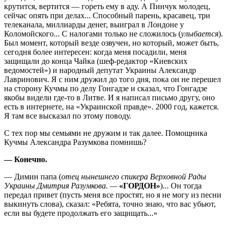
крутится, вертится — гореть ему в аду. А Пинчук молодец,
сейчас опять при делах... Способный парень, красавец, три
телеканала, миллиарды денег, выиграл в Лондоне у
Коломойского... С налогами только не сложилось (
улыбается
).
Был момент, который везде озвучен, но который, может быть,
сегодня более интересен: когда меня посадили, меня
защищали до конца Чайка (шеф-редактор «Киевских
ведомостей») и народный депутат Украины Александр
Лавринович. Я с ним дружил до того дня, пока он не перешел
на сторону Кучмы по делу Гонгадзе и сказал, что Гонгадзе
якобы видели где-то в Литве. И я написал письмо другу, оно
есть в интернете, на «Украинской правде». 2000 год, кажется.
Я там все высказал по этому поводу.
С тех пор мы семьями не дружим и так далее. Помощника
Кучмы Александра Разумкова помнишь?
— Конечно.
— Димин папа (
отец нынешнего спикера Верховной Рады
Украины Дмитрия Ра­зумкова.
—
«ГОРДОН»
)... Он тогда
передал привет (пусть меня все простят, но я не могу из песни
выкинуть слова), сказал: «Ребята, точно знаю, что вас убьют,
если вы будете продолжать его защищать...»