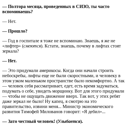
— Полтора месяца, проведенных в СИЗО, ты часто
вспоминаешь?
— Нет.
— Прошло?
— Год в госпитале я тоже не вспоминаю. Знаешь, я же не
«лифтер» (
смеются
). Кстати, знаешь, почему в лифтах стоят
зеркала?
— Нет.
— Это придумали америкосы. Когда они начали строить
небоскребы, лифты еще не были скоростными, и человеку в
этом узком маленьком пространстве было некомфортно. А так
— человек себя рассматривает, едет, есть время задуматься,
подумать о себе, увидеть морщинку. Вот для этого придумали
— чтобы не ощущать движение вверх. Так вот, у этих ребят
даже зеркал не было! Ну капец, я смотрю на это
правительство, извини меня... Министр экономического
развития Тимофей Милованов говорит: «Я дебил»...
— Зато честный человек! (
Улыбается
).