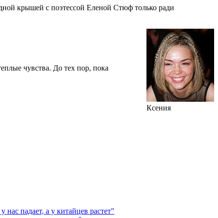
 одной крышей с поэтессой Еленой Стюф только ради
еплые чувства. До тех пор, пока
Ксения
нас падает, а у китайцев растет"