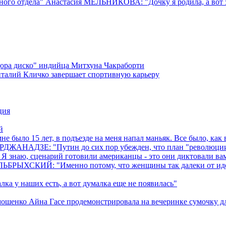
ного отдела" Анастасия МЕЛЬНИКОВА: "Дочку я родила, а вот з
цора диско" индийца Митхуна Чакраборти
талий Кличко завершает спортивную карьеру
ция
й
ыло 15 лет, в подъезде на меня напал маньяк. Все было, как 
РДЖАНАДЗЕ: "Путин до сих пор убежден, что план "революции р
е. Я знаю, сценарий готовили американцы - это они диктовали вам
ЛЬБРЫХСКИЙ: "Именно потому, что женщины так далеки от идеал
 у наших есть, а вот думалка еще не появилась"
енко Айна Гасе продемонстрировала на вечеринке сумочку для