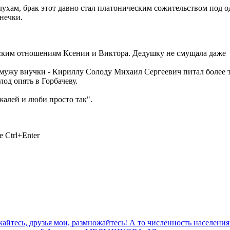
 слухам, брак этот давно стал платоническим сожительством под
нечки.
ческим отношениям Ксении и Виктора. Дедушку не смущала даже
к мужу внучки - Кириллу Солоду Михаил Сергеевич питал более т
од опять в Горбачеву.
 жалей и люби просто так".
 Ctrl+Enter
есь, друзья мои, размножайтесь! А то численность населения у 