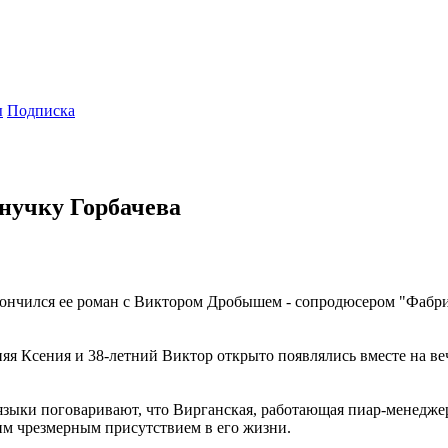
ы
Подписка
нучку Горбачева
кончился ее роман с Виктором Дробышем - сопродюсером "Фабри
няя Ксения и 38-летний Виктор открыто появлялись вместе на в
е языки поговаривают, что Вирганская, работающая пиар-менед
м чрезмерным присутствием в его жизни.