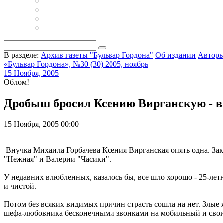
В разделе:
Архив газеты "Бульвар Гордона"
Об издании
Автор
«Бульвар Гордона», №30 (30) 2005, ноябрь
15 Ноября, 2005
Облом!
Дробыш бросил Ксению Вирганскую - в
15 Ноября, 2005 00:00
Внучка Михаила Горбачева Ксения Вирганская опять одна. За
"Нежная" и Валерии "Часики".
У недавних влюбленных, казалось бы, все шло хорошо - 25-лет
и чистой.
Потом без всяких видимых причин страсть сошла на нет. Злы
шефа-любовника бесконечными звонками на мобильный и свои