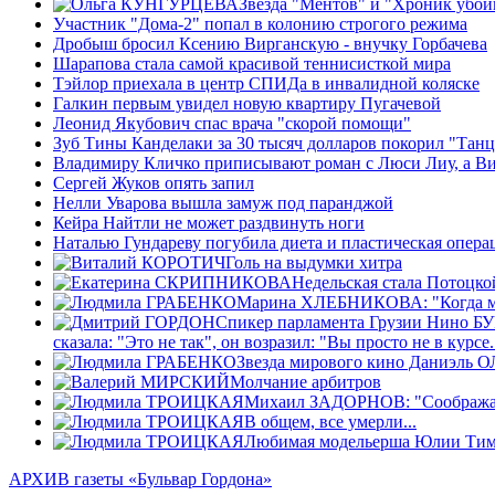
Звезда "Ментов" и "Хроник убой
Участник "Дома-2" попал в колонию строгого режима
Дробыш бросил Ксению Вирганскую - внучку Горбачева
Шарапова стала самой красивой теннисисткой мира
Тэйлор приехала в центр СПИДа в инвалидной коляске
Галкин первым увидел новую квартиру Пугачевой
Леонид Якубович спас врача "скорой помощи"
Зуб Тины Канделаки за 30 тысяч долларов покорил "Тан
Владимиру Кличко приписывают роман с Люси Лиу, а Ви
Сергей Жуков опять запил
Нелли Уварова вышла замуж под паранджой
Кейра Найтли не может раздвинуть ноги
Наталью Гундареву погубила диета и пластическая опера
Голь на выдумки хитра
Недельская стала Потоцко
Марина ХЛЕБНИКОВА: "Когда мне б
Спикер парламента Грузии Нино БУ
сказала: "Это не так", он возразил: "Вы просто не в курс
Звезда мирового кино Даниэль О
Молчание арбитров
Михаил ЗАДОРНОВ: "Соображалка
В общем, все умерли...
Любимая модельерша Юлии Тимош
АРХИВ газеты «Бульвар Гордона»