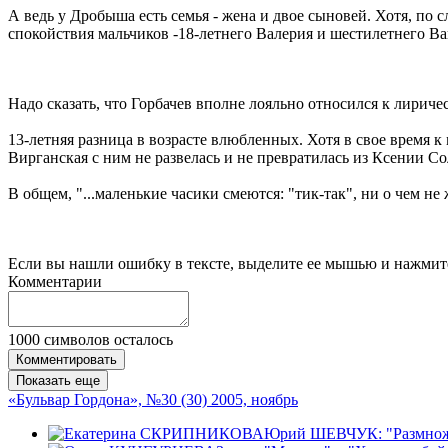
А ведь у Дробыша есть семья - жена и двое сыновей. Хотя, по
спокойствия мальчиков -18-летнего Валерия и шестилетнего Ва
Надо сказать, что Горбачев вполне лояльно относился к лири
13-летняя разница в возрасте влюбленных. Хотя в свое время 
Вирганская с ним не развелась и не превратилась из Ксении Сол
В общем, "...маленькие часики смеются: "тик-так", ни о чем не
Если вы нашли ошибку в тексте, выделите ее мышью и нажмите
Комментарии
1000
символов осталось
Комментировать
Показать еще
«Бульвар Гордона», №30 (30) 2005, ноябрь
Юрий ШЕВЧУК: "Размножайт