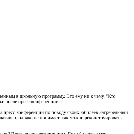
юченным в школьную программу. Это ему ни к чему. "Кто
вье после пресс-конференции.
 На пресс-конференции по поводу своих юбилеев Загребельный
вативен, однако не понимает, как можно реконструировать
овать? Пусть лучше лежат руины! Если б нашего мэра