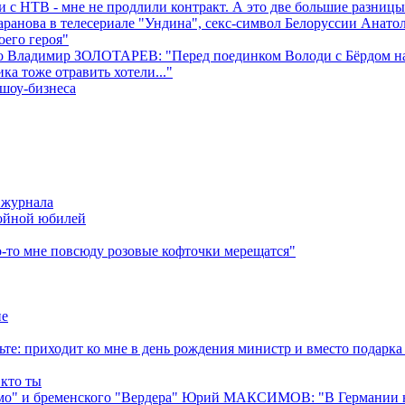
с НТВ - мне не продлили контракт. А это две большие разницы
ранова в телесериале "Ундина", секс-символ Белоруссии Анат
оего героя"
о Владимир ЗОЛОТАРЕВ: "Перед поединком Володи с Бёрдом на к
ка тоже отравить хотели..."
шоу-бизнеса
 журнала
ройной юбилей
то мне повсюду розовые кофточки мерещатся"
не
: приходит ко мне в день рождения министр и вместо подарка
 кто ты
о" и бременского "Вердера" Юрий МАКСИМОВ: "В Германии надо 