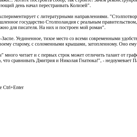
ующий день начал перестраивать Колизей".
спериментирует с литературными направлениями. "Столпотворен
ленное государство Столполандия с реальным правительством,
ажно для писателя. На них и построен мой роман".
-Заспе. Уединенное, тихое место со всеми современными удобств
о своему старому, с соломенными крышами, затопленному. Оно ем
ы" много читает и с первых строк может отличить талант от гр
, что сравнивать Дмитрия и Николая Гнатюка!", - недоумевает П
 Ctrl+Enter