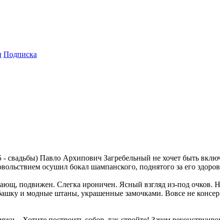
ы
Подписка
й
55 - свадьбы) Павло Архипович Загребельный не хочет быть вкл
удовольствием осушил бокал шампанского, поднятого за его здоро
ждающ, подвижен. Слегка ироничен. Ясный взгляд из-под очков.
убашку и модные штаны, украшенные замочками. Вовсе не консер
жи... Хотите построить собор, так стройте! Зачем реконструир