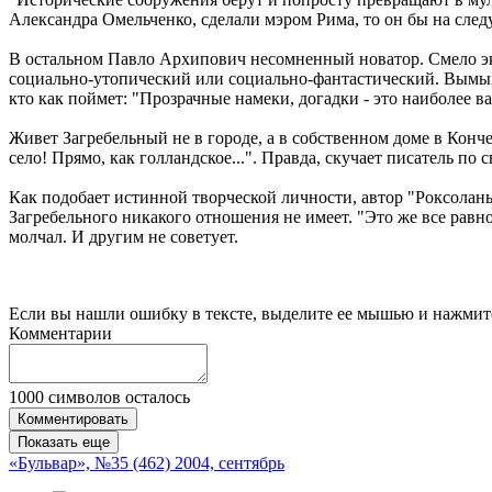
Александра Омельченко, сделали мэром Рима, то он бы на след
В остальном Павло Архипович несомненный новатор. Смело эк
социально-утопический или социально-фантастический. Вымыш
кто как поймет: "Прозрачные намеки, догадки - это наиболее в
Живет Загребельный не в городе, а в собственном доме в Конче
село! Прямо, как голландское...". Правда, скучает писатель п
Как подобает истинной творческой личности, автор "Роксолан
Загребельного никакого отношения не имеет. "Это же все равно
молчал. И другим не советует.
Если вы нашли ошибку в тексте, выделите ее мышью и нажмите
Комментарии
1000
символов осталось
Комментировать
Показать еще
«Бульвар», №35 (462) 2004, сентябрь