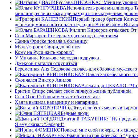
Руслана ПИСАНКА: "Меня не уволили 
Исполнитель роли миллионера Та
миллион, если я скажу, где находится выкраденная дочь м
Первый тренер братьев Кличк
деньжищ могли пойти на что угодно. В своё время Витали
Филипп Киркоров отдыхает. От 
Сын Маргарет Тэтчер находится под следствием
Жанна Фриске попала в больницу
Муж устроил Свиридовой шоу
Кому на Руси жить хорошо?
У Михаила Козакова молодая подружка
Джексон пытался откупиться
Беременная Аня Седокова снялась для обложки мужского
У Павла Загребельного т
Скончался Виктор Авилов
Александр ЦЕКАЛО: "Что-
Бритни Спирс сделает свою личную жизнь публичной
Сын Оззи Осборна мечтает об аттестате
Ханга выжила напарницу и напарника
Подайте, если есть мелочь в карма
Бедные люди
Дмитрий ТАБАЧНИК: "Ну представьте
Я ему сказал: "Забери!"
Покажи мне свой почерк, и я скажу,
Бывший игрок киевского "Динам