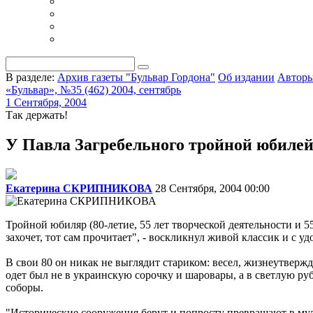
В разделе:
Архив газеты "Бульвар Гордона"
Об издании
Автор
«Бульвар», №35 (462) 2004, сентябрь
1 Сентября, 2004
Так держать!
У Павла Загребельного тройной юбиле
Екатерина СКРИПНИКОВА
28 Сентября, 2004 00:00
Тройной юбиляр (80-летие, 55 лет творческой деятельности и 
захочет, тот сам прочитает", - воскликнул живой классик и с 
В свои 80 он никак не выглядит стариком: весел, жизнеутвер
одет был не в украинскую сорочку и шаровары, а в светлую р
соборы.
"Исторические сооружения берут и попросту превращают в муля