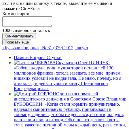
Если вы нашли ошибку в тексте, выделите ее мышью и
нажмите Ctrl+Enter
Комментарии
1000
символов осталось
Комментировать
Показать еще
«Бульвар Гордона», № 31 (379) 2012, август
Памяти Богдана Ступки
Скульптор Олег ПИНЧУК:
«Бабушка-одуванчик, муж которой оставил ей 130
миллионов франков, хотела завещать все мне, причем
никаких условий не выдвигала. Не знаю, почему, но я
отказался, и деньги ушли в казну Швейцарской
Конфедерации...»
Один из основателей
диссидентского движения в Советском Союзе Владимир
БУКОВСКИЙ: «Когда стали кормить принудительно,
надевали смирительную рубашку, привязывали к
топчану, садились, чтобы не дергался, на ноги, на руки,
на плечи и вводили зонд. Обычно это делают в рот, а
тут в качестве пыточной меры каждый день, раз в сутки,