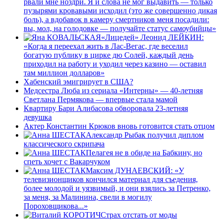
рвали мне ноздри. Я и слова не мог выдавить — только
пузырями кровавыми исходил (это же совершенно дикая
боль), а вдобавок в камеру смертников меня посадили:
вы, мол, на голодовке — получайте статус самоубийцы»
«Лицедей» Леонид ЛЕЙКИН:
«Когда я переехал жить в Лас-Вегас, где веселил
богатую публику в цирке дю Солей, каждый день
приходил на работу и уходил через казино — оставил
там миллион долларов»
Хабенский эмигрирует в США?
Медсестра Люба из сериала «Интерны» — 40-летняя
Светлана Пермякова — впервые стала мамой
Квартиру Бари Алибасова обворовала 23-летняя
девушка
Актер Константин Крюков вновь готовится стать отцом
Александр Рыбак получил диплом
классического скрипача
Пелагея не в обиде на Бабкину, но
спеть хочет с Вакарчуком
Максим ДУНАЕВСКИЙ: «У
телевизионщиков кончился материал для съедения,
более молодой и уязвимый, и они взялись за Петренко,
за меня, за Малинина, свели в могилу
Пороховщикова...»
Страх отстать от моды