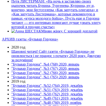
Петя ЛИСТЕРМАН: «На ночь я заставляю своих
цыпочек читать Бунина, Тургенева, Куприна, ну и,
конечно, мои бестселлеры «Как запутать олигарха» и
«Как запутать Листермана», которые рекомендую в
рамках «курса молодого бойца». Пусть еще и Гордона
читают — его интервью помогают лучше узнать элиту,
которой я продаю счастье»
Мiняю жiнку. С хорошей доплатой
АРХИВ газеты «Бульвар Гордона»
2020 год
Шановні читачі! Сайт газети «Бульвар Гордона» не
оновлюється і не працює з початку 2020 року. Дякуємо
за розуміння!
"Бульвар Гордона", №4 (768) 2020, январь
"Бульвар Гордона", №3 (767) 2020, январь
"Бульвар Гордона", №2 (766) 2020, январь
"Бульвар Гордона", №1 (765) 2020, январь
2019 год
"Бульвар Гордона", №52 (764) 2019, декабрь
"Бульвар Гордона", №51 (763) 2019, декабрь
"Бульвар Гордона", №50 (762) 2019, декабрь
"Бульвар Гордона", №49 (761) 2019, декабрь
"Бульвар Гордона", №48 (760) 2019, ноябрь