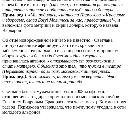
своем блоге в Твиттере
(система, позволяющая размещать в
интернете короткие сообщения для публичного доступа. -
Прим. ред
.). «Мы родились, - написала Пермякова. - Красивые
и здоровые, слава Богу! Молитесь за нас, православные!»,
и
выложила фото метрики и бирки дочери, которую назвала
Варварой.
Об отце новорожденной ничего не известно - Светлана
личную жизнь не афиширует. Зато не скрывает, что
забеременела очень тяжело из-за перенесенных в прошлом
абортов.
«Дважды, когда была молодая и глупая, -
признавалась актриса,
- отказывалась от возможности
стать матерью. Объясняла это тем, что нужна в театре
(Пермякова играет во многих московских антрепризах. -
Прим. ред.
). Чего жалеть, ничего уже не вернешь... Это
тоже опыт, пусть и не очень хороший».
Светлана была замужем лишь раз: в 2008-м оформила
отношения с арт-директором одного из московских клубов
Евгением Бодровым. Брак распался через месяц. Комментируя
развод, Пермякова утверждала, что по-глупому угодила в сети
молодого альфонса.