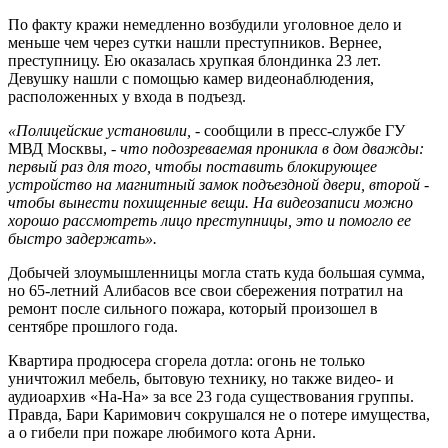
По факту кражи немедленно возбудили уголовное дело и
меньше чем через сутки нашли преступников. Вернее,
преступницу. Ею оказалась хрупкая блондинка 23 лет.
Девушку нашли с помощью камер видеонаблюдения,
расположенных у входа в подъезд.
«Полицейские установили, -
сообщили в пресс-службе ГУ
МВД Москвы,
- что подозреваемая проникла в дом дважды:
первый раз для того, чтобы поставить блокирующее
устройство на магнитный замок подъездной двери, второй -
чтобы вынести похищенные вещи. На видеозаписи можно
хорошо рассмотреть лицо преступницы, это и помогло ее
быстро задержать».
Добычей злоумышленницы могла стать куда большая сумма,
но 65-летний Алибасов все свои сбережения потратил на
ремонт после сильного пожара, который произошел в
сентябре прошлого года.
Квартира продюсера сгорела дотла: огонь не только
уничтожил мебель, бытовую технику, но также видео- и
аудиоархив «На-На» за все 23 года существования группы.
Правда, Бари Каримович сокрушался не о потере имущества,
а о гибели при пожаре любимого кота Арни.