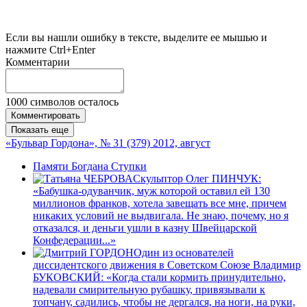
Если вы нашли ошибку в тексте, выделите ее мышью и
нажмите Ctrl+Enter
Комментарии
1000
символов осталось
Комментировать
Показать еще
«Бульвар Гордона», № 31 (379) 2012, август
Памяти Богдана Ступки
Скульптор Олег ПИНЧУК:
«Бабушка-одуванчик, муж которой оставил ей 130
миллионов франков, хотела завещать все мне, причем
никаких условий не выдвигала. Не знаю, почему, но я
отказался, и деньги ушли в казну Швейцарской
Конфедерации...»
Один из основателей
диссидентского движения в Советском Союзе Владимир
БУКОВСКИЙ: «Когда стали кормить принудительно,
надевали смирительную рубашку, привязывали к
топчану, садились, чтобы не дергался, на ноги, на руки,