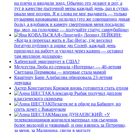
на плечи и вводили зонд. Обычно это делают в рот, а
тут в качестве пыточной меры каждый день, раз в сутки,
рвали мне ноздри. Я и слова не мог выдавить — только
пузырями кровавыми исходил (это же совершенно дикая
боль), а вдобавок в камеру смертников меня посадили:
вы, мол, на голодовке — получайте статус самоубийцы»
«Лицедей» Леонид ЛЕЙКИН:
«Когда я переехал жить в Лас-Вегас, где веселил
богатую публику в цирке дю Солей, каждый день
приходил на работу и уходил через казино — оставил
там миллион долларов»
Хабенский эмигрирует в США?
Медсестра Люба из сериала «Интерны» — 40-летняя
Светлана Пермякова — впервые стала мамой
Квартиру Бари Алибасова обворовала 23-летняя
девушка
Актер Константин Крюков вновь готовится стать отцом
Александр Рыбак получил диплом
классического скрипача
Пелагея не в обиде на Бабкину, но
спеть хочет с Вакарчуком
Максим ДУНАЕВСКИЙ: «У
телевизионщиков кончился материал для съедения,
более молодой и уязвимый, и они взялись за Петренко,
за меня, за Малинина, свели в могилу