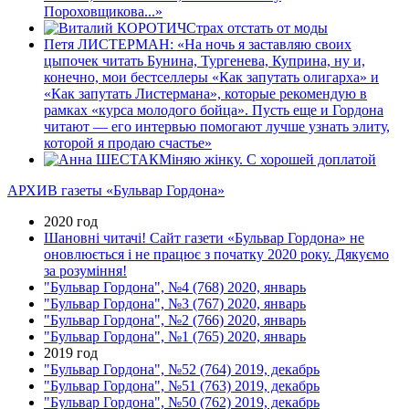
Пороховщикова...»
Страх отстать от моды
Петя ЛИСТЕРМАН: «На ночь я заставляю своих
цыпочек читать Бунина, Тургенева, Куприна, ну и,
конечно, мои бестселлеры «Как запутать олигарха» и
«Как запутать Листермана», которые рекомендую в
рамках «курса молодого бойца». Пусть еще и Гордона
читают — его интервью помогают лучше узнать элиту,
которой я продаю счастье»
Мiняю жiнку. С хорошей доплатой
АРХИВ газеты «Бульвар Гордона»
2020 год
Шановні читачі! Сайт газети «Бульвар Гордона» не
оновлюється і не працює з початку 2020 року. Дякуємо
за розуміння!
"Бульвар Гордона", №4 (768) 2020, январь
"Бульвар Гордона", №3 (767) 2020, январь
"Бульвар Гордона", №2 (766) 2020, январь
"Бульвар Гордона", №1 (765) 2020, январь
2019 год
"Бульвар Гордона", №52 (764) 2019, декабрь
"Бульвар Гордона", №51 (763) 2019, декабрь
"Бульвар Гордона", №50 (762) 2019, декабрь