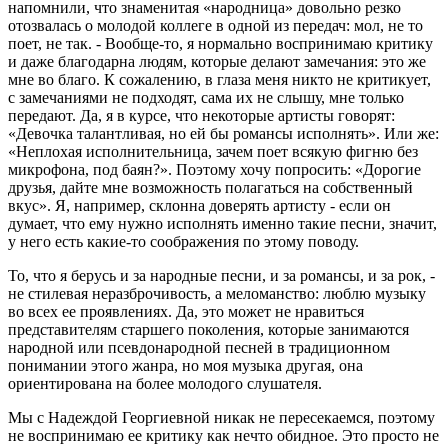
напомнили, что знаменитая «народница» довольно резко
отозвалась о молодой коллеге в одной из передач: мол, не то
поет, не так. - Вообще-то, я нормально воспринимаю критику
и даже благодарна людям, которые делают замечания: это же
мне во благо. К сожалению, в глаза меня никто не критикует,
с замечаниями не подходят, сама их не слышу, мне только
передают. Да, я в курсе, что некоторые артисты говорят:
«Девочка талантливая, но ей бы романсы исполнять». Или же:
«Неплохая исполнительница, зачем поет всякую фигню без
микрофона, под баян?». Поэтому хочу попросить: «Дорогие
друзья, дайте мне возможность полагаться на собственный
вкус». Я, например, склонна доверять артисту - если он
думает, что ему нужно исполнять именно такие песни, значит,
у него есть какие-то соображения по этому поводу.
То, что я берусь и за народные песни, и за романсы, и за рок, -
не стилевая неразброчивость, а меломанство: люблю музыку
во всех ее проявлениях. Да, это может не нравиться
представителям старшего поколения, которые занимаются
народной или псевдонародной песней в традиционном
понимании этого жанра, но моя музыка другая, она
ориентирована на более молодого слушателя.
Мы с Надеждой Георгиевной никак не пересекаемся, поэтому
не воспринимаю ее критику как нечто обидное. Это просто не