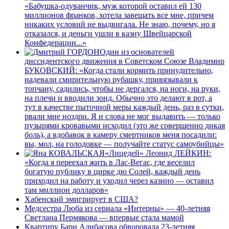
«Бабушка-одуванчик, муж которой оставил ей 130
миллионов франков, хотела завещать все мне, причем
никаких условий не выдвигала. Не знаю, почему, но я
отказался, и деньги ушли в казну Швейцарской
Конфедерации...»
Один из основателей
диссидентского движения в Советском Союзе Владимир
БУКОВСКИЙ: «Когда стали кормить принудительно,
надевали смирительную рубашку, привязывали к
топчану, садились, чтобы не дергался, на ноги, на руки,
на плечи и вводили зонд. Обычно это делают в рот, а
тут в качестве пыточной меры каждый день, раз в сутки,
рвали мне ноздри. Я и слова не мог выдавить — только
пузырями кровавыми исходил (это же совершенно дикая
боль), а вдобавок в камеру смертников меня посадили:
вы, мол, на голодовке — получайте статус самоубийцы»
«Лицедей» Леонид ЛЕЙКИН:
«Когда я переехал жить в Лас-Вегас, где веселил
богатую публику в цирке дю Солей, каждый день
приходил на работу и уходил через казино — оставил
там миллион долларов»
Хабенский эмигрирует в США?
Медсестра Люба из сериала «Интерны» — 40-летняя
Светлана Пермякова — впервые стала мамой
Квартиру Бари Алибасова обворовала 23-летняя