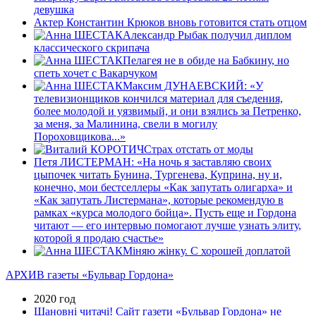
девушка
Актер Константин Крюков вновь готовится стать отцом
Александр Рыбак получил диплом
классического скрипача
Пелагея не в обиде на Бабкину, но
спеть хочет с Вакарчуком
Максим ДУНАЕВСКИЙ: «У
телевизионщиков кончился материал для съедения,
более молодой и уязвимый, и они взялись за Петренко,
за меня, за Малинина, свели в могилу
Пороховщикова...»
Страх отстать от моды
Петя ЛИСТЕРМАН: «На ночь я заставляю своих
цыпочек читать Бунина, Тургенева, Куприна, ну и,
конечно, мои бестселлеры «Как запутать олигарха» и
«Как запутать Листермана», которые рекомендую в
рамках «курса молодого бойца». Пусть еще и Гордона
читают — его интервью помогают лучше узнать элиту,
которой я продаю счастье»
Мiняю жiнку. С хорошей доплатой
АРХИВ газеты «Бульвар Гордона»
2020 год
Шановні читачі! Сайт газети «Бульвар Гордона» не