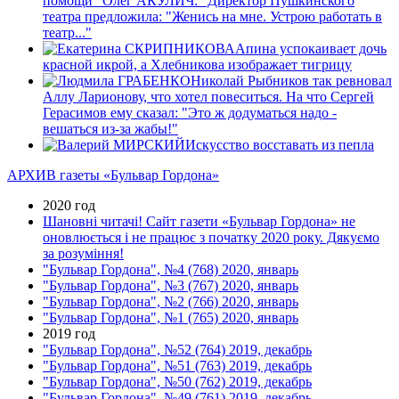
помощи" Олег АКУЛИЧ: "Директор Пушкинского
театра предложила: "Женись на мне. Устрою работать в
театр..."
Апина успокаивает дочь
красной икрой, а Хлебникова изображает тигрицу
Николай Рыбников так ревновал
Аллу Ларионову, что хотел повеситься. На что Сергей
Герасимов ему сказал: "Это ж додуматься надо -
вешаться из-за жабы!"
Искусство восставать из пепла
АРХИВ газеты «Бульвар Гордона»
2020 год
Шановні читачі! Сайт газети «Бульвар Гордона» не
оновлюється і не працює з початку 2020 року. Дякуємо
за розуміння!
"Бульвар Гордона", №4 (768) 2020, январь
"Бульвар Гордона", №3 (767) 2020, январь
"Бульвар Гордона", №2 (766) 2020, январь
"Бульвар Гордона", №1 (765) 2020, январь
2019 год
"Бульвар Гордона", №52 (764) 2019, декабрь
"Бульвар Гордона", №51 (763) 2019, декабрь
"Бульвар Гордона", №50 (762) 2019, декабрь
"Бульвар Гордона", №49 (761) 2019, декабрь