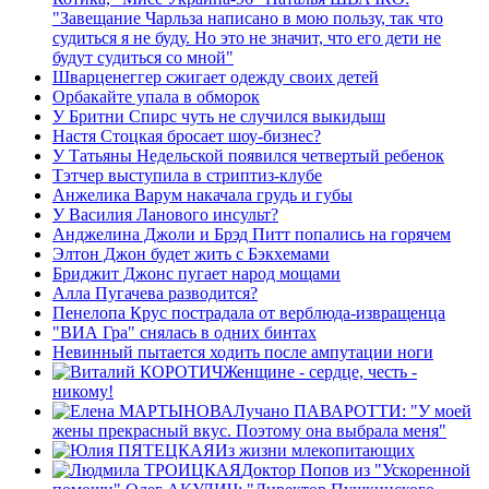
"Завещание Чарльза написано в мою пользу, так что
судиться я не буду. Но это не значит, что его дети не
будут судиться со мной"
Шварценеггер сжигает одежду своих детей
Орбакайте упала в обморок
У Бритни Спирс чуть не случился выкидыш
Настя Стоцкая бросает шоу-бизнес?
У Татьяны Недельской появился четвертый ребенок
Тэтчер выступила в стриптиз-клубе
Анжелика Варум накачала грудь и губы
У Василия Ланового инсульт?
Анджелина Джоли и Брэд Питт попались на горячем
Элтон Джон будет жить с Бэкхемами
Бриджит Джонс пугает народ мощами
Алла Пугачева разводится?
Пенелопа Крус пострадала от верблюда-извращенца
"ВИА Гра" снялась в одних бинтах
Невинный пытается ходить после ампутации ноги
Женщине - сердце, честь -
никому!
Лучано ПАВАРОТТИ: "У моей
жены прекрасный вкус. Поэтому она выбрала меня"
Из жизни млекопитающих
Доктор Попов из "Ускоренной