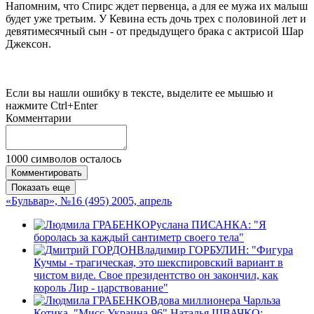
Напомним, что Спирс ждет первенца, а для ее мужа их малыш
будет уже третьим. У Кевина есть дочь трех с половиной лет и
девятимесячный сын - от предыдущего брака с актрисой Шар
Джексон.
Если вы нашли ошибку в тексте, выделите ее мышью и
нажмите Ctrl+Enter
Комментарии
1000
символов осталось
Комментировать
Показать еще
«Бульвар», №16 (495) 2005, апрель
Руслана ПИСАНКА: "Я
боролась за каждый сантиметр своего тела"
Владимир ГОРБУЛИН: "Фигура
Кучмы - трагическая, это шекспировский вариант в
чистом виде. Свое президентство он закончил, как
король Лир - царствование"
Вдова миллионера Чарльза
Котика, "Мисс Украина-96" Наталья ШВАЧКО: