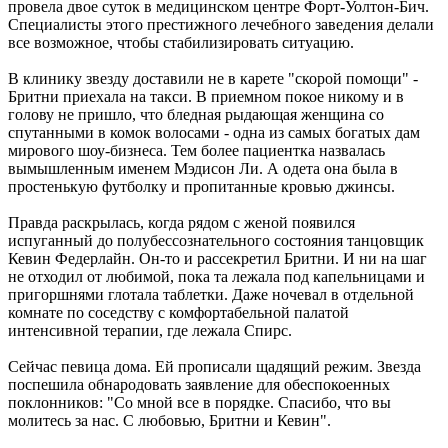
провела двое суток в медицинском центре Форт-Уолтон-Бич.
Специалисты этого престижного лечебного заведения делали
все возможное, чтобы стабилизировать ситуацию.
В клинику звезду доставили не в карете "скорой помощи" -
Бритни приехала на такси. В приемном покое никому и в
голову не пришло, что бледная рыдающая женщина со
спутанными в комок волосами - одна из самых богатых дам
мирового шоу-бизнеса. Тем более пациентка назвалась
вымышленным именем Мэдисон Ли. А одета она была в
простенькую футболку и пропитанные кровью джинсы.
Правда раскрылась, когда рядом с женой появился
испуганный до полубессознательного состояния танцовщик
Кевин Федерлайн. Он-то и рассекретил Бритни. И ни на шаг
не отходил от любимой, пока та лежала под капельницами и
пригоршнями глотала таблетки. Даже ночевал в отдельной
комнате по соседству с комфортабельной палатой
интенсивной терапии, где лежала Спирс.
Сейчас певица дома. Ей прописали щадящий режим. Звезда
поспешила обнародовать заявление для обеспокоенных
поклонников: "Со мной все в порядке. Спасибо, что вы
молитесь за нас. С любовью, Бритни и Кевин".