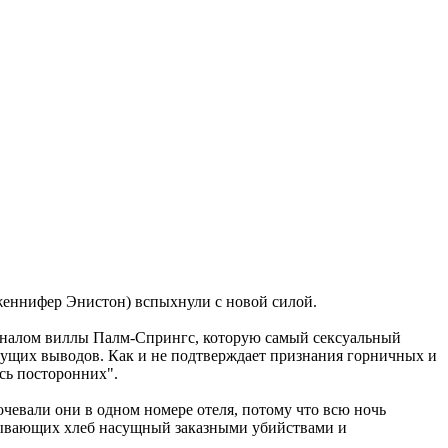
женнифер Энистон) вспыхнули с новой силой.
оналом виллы Палм-Спрингс, которую самый сексуальный
идущих выводов. Как и не подтверждает признания горничных и
ясь посторонних".
очевали они в одном номере отеля, потому что всю ночь
обывающих хлеб насущный заказными убийствами и