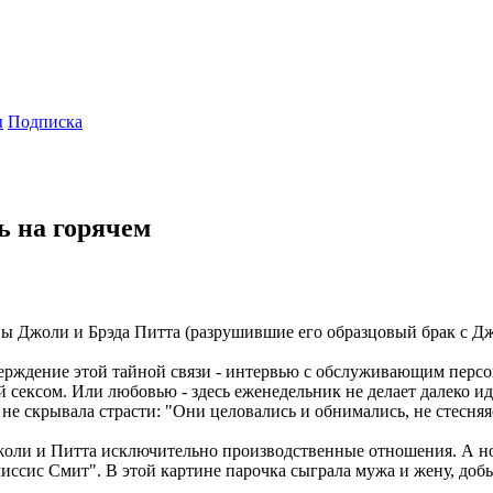
ы
Подписка
ь на горячем
ы Джоли и Брэда Питта (разрушившие его образцовый брак с Д
ерждение этой тайной связи - интервью с обслуживающим перс
й сексом. Или любовью - здесь еженедельник не делает далеко 
 не скрывала страсти: "Они целовались и обнимались, не стесня
 Джоли и Питта исключительно производственные отношения. А н
иссис Смит". В этой картине парочка сыграла мужа и жену, д