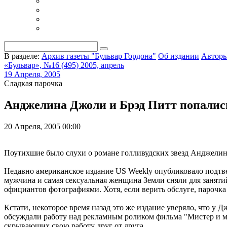
В разделе:
Архив газеты "Бульвар Гордона"
Об издании
Автор
«Бульвар», №16 (495) 2005, апрель
19 Апреля, 2005
Сладкая парочка
Анджелина Джоли и Брэд Питт попалис
20 Апреля, 2005 00:00
Поутихшие было слухи о романе голливудских звезд Анджелин
Недавно американское издание US Weekly опубликовало подтв
мужчина и самая сексуальная женщина Земли сняли для заняти
официантов фотографиями. Хотя, если верить обслуге, парочка
Кстати, некоторое время назад это же издание уверяло, что у
обсуждали работу над рекламным роликом фильма "Мистер и м
скрывающих свою работу друг от друга.