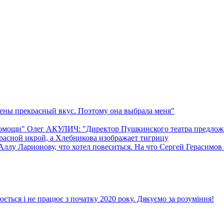
ы прекрасный вкус. Поэтому она выбрала меня"
омощи" Олег АКУЛИЧ: "Директор Пушкинского театра предложила:
расной икрой, а Хлебникова изображает тигрицу
лу Ларионову, что хотел повеситься. На что Сергей Герасимов е
ється і не працює з початку 2020 року. Дякуємо за розуміння!