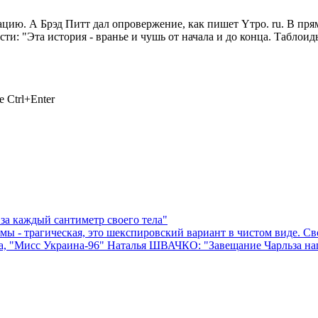
ю. А Брэд Питт дал опровержение, как пишет Yтро. ru. В прям
и: "Эта история - вранье и чушь от начала и до конца. Таблоиды
 Ctrl+Enter
а каждый сантиметр своего тела"
- трагическая, это шекспировский вариант в чистом виде. Свое
, "Мисс Украина-96" Наталья ШВАЧКО: "Завещание Чарльза написа