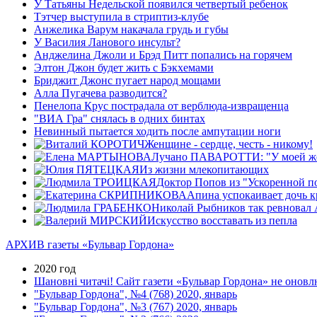
У Татьяны Недельской появился четвертый ребенок
Тэтчер выступила в стриптиз-клубе
Анжелика Варум накачала грудь и губы
У Василия Ланового инсульт?
Анджелина Джоли и Брэд Питт попались на горячем
Элтон Джон будет жить с Бэкхемами
Бриджит Джонс пугает народ мощами
Алла Пугачева разводится?
Пенелопа Крус пострадала от верблюда-извращенца
"ВИА Гра" снялась в одних бинтах
Невинный пытается ходить после ампутации ноги
Женщине - сердце, честь - никому!
Лучано ПАВАРОТТИ: "У моей жен
Из жизни млекопитающих
Доктор Попов из "Ускоренной п
Апина успокаивает дочь к
Николай Рыбников так ревновал Ал
Искусство восставать из пепла
АРХИВ газеты «Бульвар Гордона»
2020 год
Шановні читачі! Сайт газети «Бульвар Гордона» не оновлю
"Бульвар Гордона", №4 (768) 2020, январь
"Бульвар Гордона", №3 (767) 2020, январь