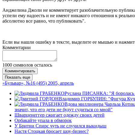
Анджелина Джоли не комментирует разоблачительную публикаци
успели ему надоесть и не имеют никакого отношения к реальност
абсолютно все равно, что публиковать".
Если вы нашли ошибку в тексте, выделите ее мышью и нажмите
Комментарии
1000
символов осталось
Комментировать
Показать еще
«Бульвар», №16 (495) 2005, апрель
Руслана ПИСАНКА: "Я боролась з
Владимир ГОРБУЛИН: "Фигура Кучмы 
Вдова миллионера Чарльза Котика
значит, что его дети не будут судиться со мной"
Шварценеггер сжигает одежду своих детей
Орбакайте упала в обморок
У Бритни Спирс чуть не случился выкидыш
Настя Стоцкая бросает шоу-бизнес?