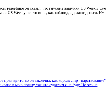
ом телеэфире он сказал, что гнусные выдумки US Weekly уже
 - а US Weekly не что иное, как таблоид, - делают деньги. Им
 президентство он закончил, как король Лир - царствование"
но в мою пользу, так что судиться я не буду. Но это не