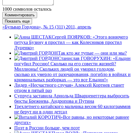
1000
символов осталось
Комментировать
Показать еще
«Бульвар Гордона», № 15 (311) 2011, апрель
Сергей ПОЯРКОВ: «Этого вонючего
петуха Бузину я простил — как Колесников простил
Луценко»
Так кто же тупые — они или мы?
Станислав ГОВОРУХИН: «Ельцин
погубил Россию! Сколько на его совести жизней?
Миллионы! Скольких людей он уморил голодом,
сколько их умерло от разочарования, погибло в войнах и
криминальных разборках — это все Ельцин!»
Лидер «Несчастного случая» Алексей Кортнев станет
отцом в пятый раз
Супруга заставила Арнольда Шварценеггера выбросить
бюсты Брежнева, Андропова и Путина
Трехлетнего китайского мальчика весом 60 килограммов
не берут ни в один детсад
«Все равны, но некоторые равнее
других»
Поэт в России больше, чем поэт