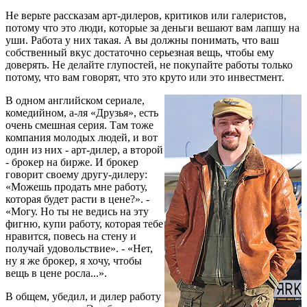
Не верьте рассказам арт-дилеров, критиков или галеристов,
потому что это люди, которые за деньги вешают вам лапшу на
уши. Работа у них такая. А вы должны понимать, что ваш
собственный вкус достаточно серьезная вещь, чтобы ему
доверять. Не делайте глупостей, не покупайте работы только
потому, что вам говорят, что это круто или это инвестмент.
В одном английском сериале,
комедийном, а-ля «Друзья», есть
очень смешная серия. Там тоже
компания молодых людей, и вот
один из них - арт-дилер, а второй
- брокер на бирже. И брокер
говорит своему другу-дилеру:
«Можешь продать мне работу,
которая будет расти в цене?». -
«Могу. Но ты не ведись на эту
фигню, купи работу, которая тебе
нравится, повесь на стену и
получай удовольствие». - «Нет,
ну я же брокер, я хочу, чтобы
вещь в цене росла...».
В общем, убедил, и дилер работу