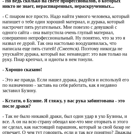
- Но ведь сколько на свете профессионалов, о которых
никто не знает, нераспиаренных, нераскрученных...
- С пиаром все просто. Надо найти умного человека, который
напишет о тебе один хороший материал, и дурака, который
настрочит пять ругательных. Мне повезло с девушкой с
одного сайта - она выпустила очень глупый материал,
совершенно непрофессиональный. Ну понятно, что за это я
назвал ее дурой. Так она настолько воодушевилась, что
написала еще пять статей!
(Смеется).
Поэтому никогда не
упускайте дурака, который вас ненавидит: это вам только на
руку. Пиар крепчал, и идиоты в нем тонули.
- Хорошо сказано!
- Это же правда. Если нашел дурака, радуйся и используй его
по назначению - заставь на себя работать, как я недавно
заставил Бузину.
- Кстати, о Бузине. Я гляжу, у вас рука забинтована - это
после драки?
- Так не было никакой драки, был один удар в ухо Бузины, и
все. А он на всю страну обещал кое-что мне оторвать и этого
не сделал, как настоящий парашник, который за свой базар не
отвечает. О чем тут говорить, если и так все понятно? Дважды