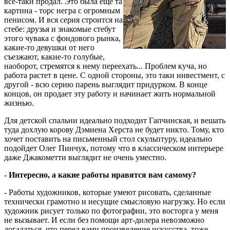
все-таки продал. Это была еще та
картина - торс негра с огромным
пенисом. И вся серия строится на
стебе: друзья и знакомые стебут
этого чувака с фондового рынка,
какие-то девушки от него
съезжают, какие-то голубые,
наоборот, стремятся к нему переехать... Проблем куча, но
работа растет в цене. С одной стороны, это таки инвестмент, с
другой - всю серию парень выглядит придурком. В конце
концов, он продает эту работу и начинает жить нормальной
жизнью.
Для детской спальни идеально подходит Гапчинская, и вешать
туда дохлую корову Дэмиена Херста не будет никто. Тому, кто
хочет поставить на письменный стол скульптуру, идеально
подойдет Олег Пинчук, потому что в классическом интерьере
даже Джакометти выглядит не очень уместно.
- Интересно, а какие работы нравятся вам самому?
- Работы художников, которые умеют рисовать, сделанные
технически грамотно и несущие смысловую нагрузку. Но если
художник рисует только по фотографии, это восторга у меня
не вызывает. И если без помощи арт-дилера невозможно
догадаться, что перед вами произведение искусства, тоже.