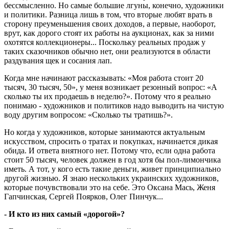
бессмысленно. Но самые большие лгуны, конечно, художники
и политики. Разница лишь в том, что вторые любят врать в
сторону преуменьшения своих доходов, а первые, наоборот,
врут, как дорого стоят их работы на аукционах, как за ними
охотятся коллекционеры... Поскольку реальных продаж у
таких сказочников обычно нет, они реализуются в области
раздувания щек и сосания лап.
Когда мне начинают рассказывать: «Моя работа стоит 20
тысяч, 30 тысяч, 50», у меня возникает резонный вопрос: «А
сколько ты их продаешь в неделю?». Потому что я реально
понимаю - художников и политиков надо выводить на чистую
воду другим вопросом: «Сколько ты тратишь?».
Но когда у художников, которые занимаются актуальным
искусством, спросить о тратах и покупках, начинается дикая
обида. И ответа внятного нет. Потому что, если одна работа
стоит 50 тысяч, человек должен в год хотя бы пол-лимончика
иметь. А тот, у кого есть такие деньги, живет принципиально
другой жизнью. Я знаю нескольких украинских художников,
которые почувствовали это на себе. Это Оксана Мась, Женя
Гапчинская, Сергей Поярков, Олег Пинчук...
- И кто из них самый «дорогой»?