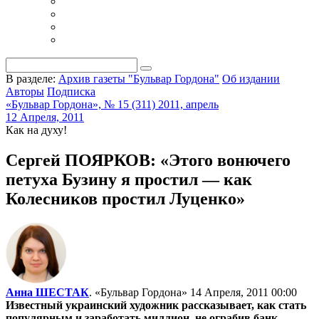
В разделе:
Архив газеты "Бульвар Гордона"
Об издании
Авторы
Подписка
«Бульвар Гордона», № 15 (311) 2011, апрель
12 Апреля, 2011
Как на духу!
Сергей ПОЯРКОВ: «Этого вонючего
петуха Бузину я простил — как
Колесников простил Луценко»
Анна ШЕСТАК
. «Бульвар Гордона»
14 Апреля, 2011 00:00
Известный украинский художник рассказывает, как стать
популярным и заработать миллион, не ограбив банк