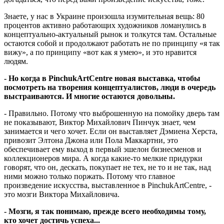
Знаете, у нас в Украине произошла изумительная вещь: 80
процентов активно работающих художников ломанулись в
концептуально-актуальный рынок и толкутся там. Остальные
остаются собой и продолжают работать не по принципу «я так
вижу», а по принципу «вот как я умею», и это нравится
людям.
- Но когда в PinchukArtCentre новая выставка, чтобы
посмотреть на творения концептуалистов, люди в очередь
выстраиваются. И многие остаются довольны.
- Правильно. Потому что выброшенную на помойку дверь там
не показывают, Виктор Михайлович Пинчук знает, чем
занимается и чего хочет. Если он выставляет Дэмиена Херста,
привозит Элтона Джона или Пола Маккартни, это
обеспечивает ему выход в первый эшелон бизнесменов и
коллекционеров мира. А когда какие-то мелкие придурки
говорят, что он, дескать, покупает не тех, не то и не так, над
ними можно только поржать. Потому что главное
произведение искусства, выставленное в PinchukArtCentre, -
это мозги Виктора Михайловича.
- Мозги, я так понимаю, прежде всего необходимы тому,
кто хочет достичь успеха...