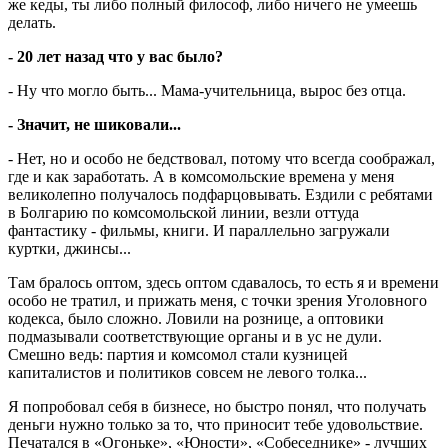
же кеды, ты либо полный философ, либо ничего не умеешь
делать.
- 20 лет назад что у вас было?
- Ну что могло быть... Мама-учительница, вырос без отца.
- Значит, не шиковали...
- Нет, но и особо не бедствовал, потому что всегда соображал,
где и как заработать. А в комсомольские времена у меня
великолепно получалось подфарцовывать. Ездили с ребятами
в Болгарию по комсомольской линии, везли оттуда
фантастику - фильмы, книги. И параллельно загружали
куртки, джинсы...
Там бралось оптом, здесь оптом сдавалось, то есть я и времени
особо не тратил, и прижать меня, с точки зрения Уголовного
кодекса, было сложно. Ловили на рознице, а оптовики
подмазывали соответствующие органы и в ус не дули.
Смешно ведь: партия и комсомол стали кузницей
капиталистов и политиков совсем не левого толка...
Я попробовал себя в бизнесе, но быстро понял, что получать
деньги нужно только за то, что приносит тебе удовольствие.
Печатался в «Огоньке», «Юности», «Собеседнике» - лучших