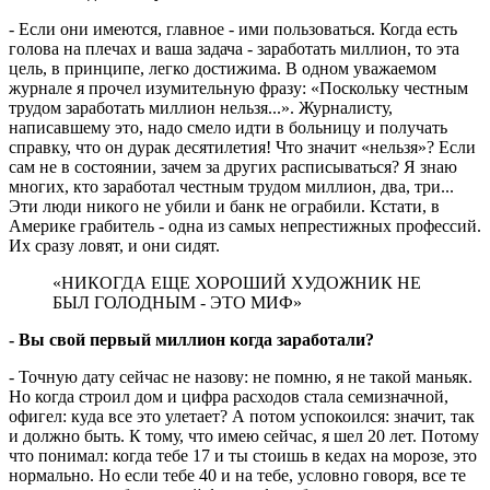
- Если они имеются, главное - ими пользоваться. Когда есть
голова на плечах и ваша задача - заработать миллион, то эта
цель, в принципе, легко достижима. В одном уважаемом
журнале я прочел изумительную фразу: «Поскольку честным
трудом заработать миллион нельзя...». Журналисту,
написавшему это, надо смело идти в больницу и получать
справку, что он дурак десятилетия! Что значит «нельзя»? Если
сам не в состоянии, зачем за других расписываться? Я знаю
многих, кто заработал честным трудом миллион, два, три...
Эти люди никого не убили и банк не ограбили. Кстати, в
Америке грабитель - одна из самых непрестижных профессий.
Их сразу ловят, и они сидят.
«НИКОГДА ЕЩЕ ХОРОШИЙ ХУДОЖНИК НЕ
БЫЛ ГОЛОДНЫМ - ЭТО МИФ»
- Вы свой первый миллион когда заработали?
- Точную дату сейчас не назову: не помню, я не такой маньяк.
Но когда строил дом и цифра расходов стала семизначной,
офигел: куда все это улетает? А потом успокоился: значит, так
и должно быть. К тому, что имею сейчас, я шел 20 лет. Потому
что понимал: когда тебе 17 и ты стоишь в кедах на морозе, это
нормально. Но если тебе 40 и на тебе, условно говоря, все те