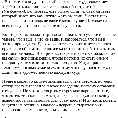
- Вы имеете в виду авторский рецепт, как с удовольствием
заработать миллион и как его с пользой потратить?
(Улыбается).
Во-первых, есть только один человек на свете,
который знает, что вам нужно, - это вы сами. У остальных
цель в жизни - отнюдь не ваше благополучие. Поэтому надо
всех послушать, но никого не послушаться.
Во-вторых, вы должны трезво оценивать, что умеете и чего не
умеете, что ваше, а что не ваше. И разобраться, что вам в
жизни пригодится. Да, я хорошо стреляю из огнестрельного
оружия - в общем-то, неплохое качество, но зарабатывать этим
все-таки не надо... И в-третьих, старайтесь лезть в область, где
вы самый непонимающий, чтобы постепенно стать самым
продвинутым: я всю жизнь так поступаю. Когда пришел в
техникум, рисовал хуже всех, потому что не учился этому, не
ходил ни в художественную школу, никуда.
Начал в каком-то кружке заниматься, очень детском, но меня
оттуда сразу выперли за плохое поведение, поэтому оставался
самоучкой. Но уже к четвертому курсу мог нарисовать все,
что хотел, «из головы». А когда перевелся в художественную
академию, за два семестра сдал сразу шесть! И диплом, кстати,
защитил на отлично. Главное - искренне стараться быть
профессионалом во всем, чем занимаешься.