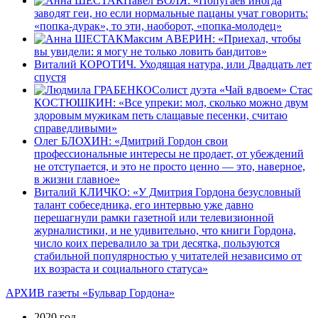
Павел ВОЛЯ: «Попугаев иногда
заводят геи, но если нормальные пацаны учат говорить:
«попка-дурак», то эти, наоборот, «попка-молодец»
Максим АВЕРИН: «Приехал, чтобы
вы увидели: я могу не только ловить бандитов»
Виталий КОРОТИЧ. Уходящая натура, или Двадцать лет
спустя
Солист дуэта «Чай вдвоем» Стас
КОСТЮШКИН: «Все упреки: мол, сколько можно двум
здоровым мужикам петь слащавые песенки, считаю
справедливыми»
Олег БЛОХИН: «Дмитрий Гордон свои
профессиональные интересы не продает, от убеждений
не отступается, и это не просто ценно — это, наверное,
в жизни главное»
Виталий КЛИЧКО: «У Дмитрия Гордона безусловный
талант собеседника, его интервью уже давно
перешагнули рамки газетной или телевизионной
журналистики, и не удивительно, что книги Гордона,
число коих перевалило за три десятка, пользуются
стабильной популярностью у читателей независимо от
их возраста и социального статуса»
АРХИВ газеты «Бульвар Гордона»
2020 год