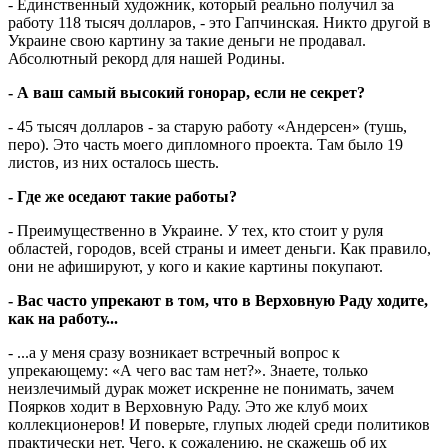
- Единственный художник, который реально получил за
работу 118 тысяч долларов, - это Гапчинская. Никто другой в
Украине свою картину за такие деньги не продавал.
Абсолютный рекорд для нашей Родины.
- А ваш самый высокий гонорар, если не секрет?
- 45 тысяч долларов - за старую работу «Андерсен» (тушь,
перо). Это часть моего дипломного проекта. Там было 19
листов, из них осталось шесть.
- Где же оседают такие работы?
- Преимущественно в Украине. У тех, кто стоит у руля
областей, городов, всей страны и имеет деньги. Как правило,
они не афишируют, у кого и какие картины покупают.
- Вас часто упрекают в том, что в Верховную Раду ходите,
как на работу...
- ...а у меня сразу возникает встречный вопрос к
упрекающему: «А чего вас там нет?». Знаете, только
неизлечимый дурак может искренне не понимать, зачем
Поярков ходит в Верховную Раду. Это же клуб моих
коллекционеров! И поверьте, глупых людей среди политиков
практически нет. Чего, к сожалению, не скажешь об их