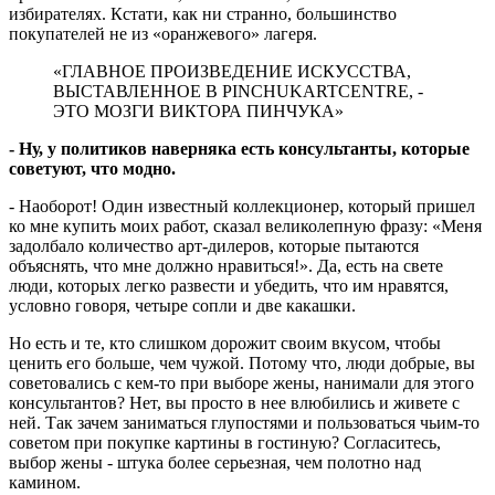
избирателях. Кстати, как ни странно, большинство
покупателей не из «оранжевого» лагеря.
«ГЛАВНОЕ ПРОИЗВЕДЕНИЕ ИСКУССТВА,
ВЫСТАВЛЕННОЕ В PINCHUKARTCENTRE, -
ЭТО МОЗГИ ВИКТОРА ПИНЧУКА»
- Ну, у политиков наверняка есть консультанты, которые
советуют, что модно.
- Наоборот! Один известный коллекционер, который пришел
ко мне купить моих работ, сказал великолепную фразу: «Меня
задолбало количество арт-дилеров, которые пытаются
объяснять, что мне должно нравиться!». Да, есть на свете
люди, которых легко развести и убедить, что им нравятся,
условно говоря, четыре сопли и две какашки.
Но есть и те, кто слишком дорожит своим вкусом, чтобы
ценить его больше, чем чужой. Потому что, люди добрые, вы
советовались с кем-то при выборе жены, нанимали для этого
консультантов? Нет, вы просто в нее влюбились и живете с
ней. Так зачем заниматься глупостями и пользоваться чьим-то
советом при покупке картины в гостиную? Согласитесь,
выбор жены - штука более серьезная, чем полотно над
камином.