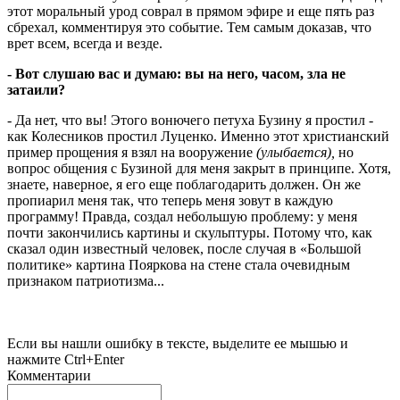
этот моральный урод соврал в прямом эфире и еще пять раз
сбрехал, комментируя это событие. Тем самым доказав, что
врет всем, всегда и везде.
- Вот слушаю вас и думаю: вы на него, часом, зла не
затаили?
- Да нет, что вы! Этого вонючего петуха Бузину я простил -
как Колесников простил Луценко. Именно этот христианский
пример прощения я взял на вооружение
(улыбается),
но
вопрос общения с Бузиной для меня закрыт в принципе. Хотя,
знаете, наверное, я его еще поблагодарить должен. Он же
пропиарил меня так, что теперь меня зовут в каждую
программу! Правда, создал небольшую проблему: у меня
почти закончились картины и скульптуры. Потому что, как
сказал один известный человек, после случая в «Большой
политике» картина Пояркова на стене стала очевидным
признаком патриотизма...
Если вы нашли ошибку в тексте, выделите ее мышью и
нажмите Ctrl+Enter
Комментарии