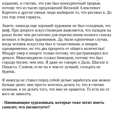
изданиях, и считаю, это уже был конкурентный прорыв,
потому что из тысяч предложений Виталий Алексеевич
Коротич и другие умные люди выбирали то, что рисовал я. До
сих пор этим горжусь.
Знаете, никогда еще хороший художник не был голодным, это
миф. При допросе искусствоведов выясняется, что пальцев на
руках более чем достаточно для перечисления полного списка
великих и бедных художников. Да, были единичные случаи,
когда человек искусства был и талантливым, и нищим
одновременно, но это два процента от общего количества!
Моцарт умер в нищете только потому, что растранжирил все
деньги. Микеланджело ссужал банкиров, потому что был
гораздо богаче, чем они. Я даже не говорю о Дали, Шагале и
Пикассо. Словом, если ты в чем-то лучший, голодать не
будешь.
Я никогда не ставил перед собой целью заработать как можно
больше денег, мне просто хотелось делать то, что я считаю
нужным, и не делать того, что мне не нравится. То есть ни от
кого не зависеть.
- Начинающим художникам, которые тоже хотят иметь
самолет, что посоветуете?