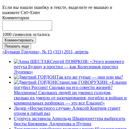
Если вы нашли ошибку в тексте, выделите ее мышью и
нажмите Ctrl+Enter
Комментарии
1000
символов осталось
Комментировать
Показать еще
«Бульвар Гордона», № 15 (311) 2011, апрель
Сергей ПОЯРКОВ: «Этого вонючего
петуха Бузину я простил — как Колесников простил
Луценко»
Так кто же тупые — они или мы?
Станислав ГОВОРУХИН: «Ельцин
погубил Россию! Сколько на его совести жизней?
Миллионы! Скольких людей он уморил голодом,
сколько их умерло от разочарования, погибло в войнах и
криминальных разборках — это все Ельцин!»
Лидер «Несчастного случая» Алексей Кортнев станет
отцом в пятый раз
Супруга заставила Арнольда Шварценеггера выбросить
бюсты Брежнева, Андропова и Путина
Трехлетнего китайского мальчика весом 60 килограммов