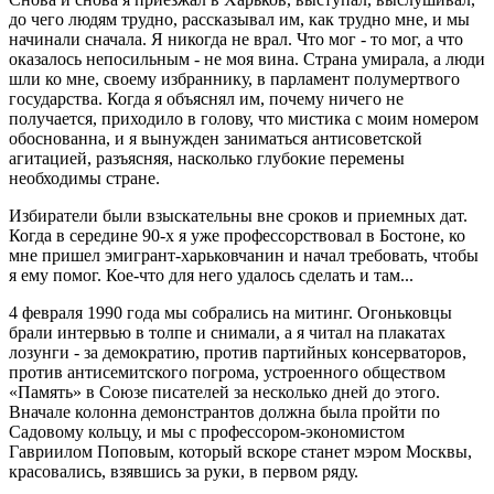
до чего людям трудно, рассказывал им, как трудно мне, и мы
начинали сначала. Я никогда не врал. Что мог - то мог, а что
оказалось непосильным - не моя вина. Страна умирала, а люди
шли ко мне, своему избраннику, в парламент полумертвого
государства. Когда я объяснял им, почему ничего не
получается, приходило в голову, что мистика с моим номером
обоснованна, и я вынужден заниматься антисоветской
агитацией, разъясняя, насколько глубокие перемены
необходимы стране.
Избиратели были взыскательны вне сроков и приемных дат.
Когда в середине 90-х я уже профессорствовал в Бостоне, ко
мне пришел эмигрант-харьковчанин и начал требовать, чтобы
я ему помог. Кое-что для него удалось сделать и там...
4 февраля 1990 года мы собрались на митинг. Огоньковцы
брали интервью в толпе и снимали, а я читал на плакатах
лозунги - за демократию, против партийных консерваторов,
против антисемитского погрома, устроенного обществом
«Память» в Союзе писателей за несколько дней до этого.
Вначале колонна демонстрантов должна была пройти по
Садовому кольцу, и мы с профессором-экономистом
Гавриилом Поповым, который вскоре станет мэром Москвы,
красовались, взявшись за руки, в первом ряду.