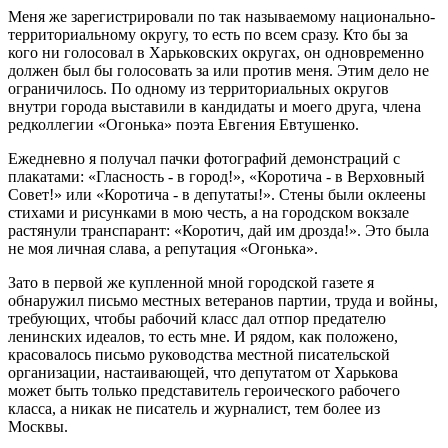
Меня же зарегистрировали по так называемому национально-
территориальному округу, то есть по всем сразу. Кто бы за
кого ни голосовал в Харьковских округах, он одновременно
должен был бы голосовать за или против меня. Этим дело не
ограничилось. По одному из территориальных округов
внутри города выставили в кандидаты и моего друга, члена
редколлегии «Огонька» поэта Евгения Евтушенко.
Ежедневно я получал пачки фотографий демонстраций с
плакатами: «Гласность - в город!», «Коротича - в Верховный
Совет!» или «Коротича - в депутаты!». Стены были оклеены
стихами и рисунками в мою честь, а на городском вокзале
растянули транспарант: «Коротич, дай им дрозда!». Это была
не моя личная слава, а репутация «Огонька».
Зато в первой же купленной мной городской газете я
обнаружил письмо местных ветеранов партии, труда и войны,
требующих, чтобы рабочий класс дал отпор предателю
ленинских идеалов, то есть мне. И рядом, как положено,
красовалось письмо руководства местной писательской
организации, настаивающей, что депутатом от Харькова
может быть только представитель героического рабочего
класса, а никак не писатель и журналист, тем более из
Москвы.