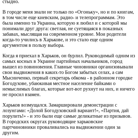
стыдно.
В городе меня знали не только по «Огоньку», но и по книгам,
в том числе еще киевским, радио- и телепрограммам. Это
была именно та Украина, которую я любил и с которой мы
понимали друг друга: светлая, не суетящаяся в показных
забавах, мыслящая на современном уровне. Мои родители
когда-то учились в Харькове, и это стало еще одним
аргументом в пользу выбора.
Когда я приехал в Харьков, он бурлил. Руководимый одним из
самых косных в Украине партийных начальников, город
вышел из повиновения. Главные чиновники организовывали
свои выдвижения в каких-то Богом забытых селах, а сам
Мысниченко, первый секретарь обкома - в районном городке
Богодухове, убаюкивая местное население байками о
немыслимых благах, которые вот-вот рухнут на них, и ничего
не просил взамен.
Харьков возмущался. Замаршировали демонстрации с
лозунгами: «Долой Богодуховский вариант!», «Партия, дай
порулить!» - и это были еще самые деликатные из призывов.
В городских округах руководящие харьковские
партчиновники проваливались на выдвижении один за
другим.