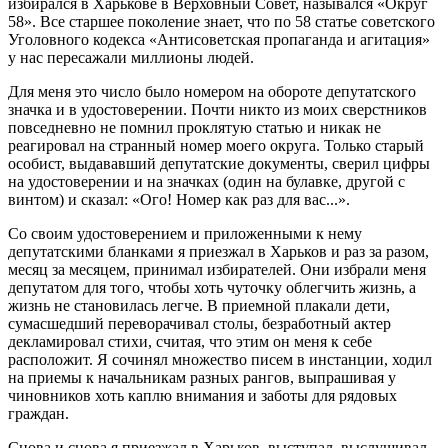
избирался в Харькове в Верховный Совет, назывался «Округ
58». Все старшее поколение знает, что по 58 статье советского
Уголовного кодекса «Антисоветская пропаганда и агитация»
у нас пересажали миллионы людей.
Для меня это число было номером на обороте депутатского
значка и в удостоверении. Почти никто из моих сверстников
повседневно не помнил проклятую статью и никак не
реагировал на странный номер моего округа. Только старый
особист, выдававший депутатские документы, сверил цифры
на удостоверении и на значках (один на булавке, другой с
винтом) и сказал: «Ого! Номер как раз для вас...».
Со своим удостоверением и приложенными к нему
депутатскими бланками я приезжал в Харьков и раз за разом,
месяц за месяцем, принимал избирателей. Они избрали меня
депутатом для того, чтобы хоть чуточку облегчить жизнь, а
жизнь не становилась легче. В приемной плакали дети,
сумасшедший переворачивал столы, безработный актер
декламировал стихи, считая, что этим он меня к себе
расположит. Я сочинял множество писем в инстанции, ходил
на приемы к начальникам разных рангов, выпрашивая у
чиновников хоть каплю внимания и заботы для рядовых
граждан.
Снова и снова я приезжал в Харьков, выступал, выслушивал,