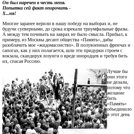
Он был наречен в честь меня.
Попытка сей факт опорочить -
Х...ня!
Многие заранее верили в нашу победу на выборах и, не
будучи суеверными, до срока изрекали триумфальные фразы.
А между тем почивать на лаврах не было смысла. Прибыл, к
примеру, из Москвы десант общества «Память», дабы
разоблачить мое «жидомасонство». В полувоенных френчах и
сапогах, как у них полагается, шли эти придурки строем с
вокзала, скандируя лозунги о вреде инородцев и требуя бить
их, спасая Россию.
Лучше бы
они этого
не делали,
потому что
желание
бить
«Память»
объединило
в этот день