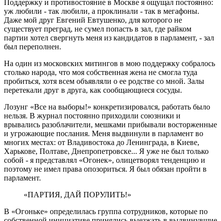
Поддержку и противостояние в Москве я ощущал постоянно:
уж любили - так любили, а проклинали - так в мегафоны.
Даже мой друг Евгений Евтушенко, для которого не
существует преград, не сумел попасть в зал, где райком
партии хотел свергнуть меня из кандидатов в парламент, - зал
был переполнен.
На один из московских митингов в мою поддержку собралось
столько народа, что моя собственная жена не смогла туда
пробиться, хотя всем объявляли о ее родстве со мной. Залы
перетекали друг в друга, как сообщающиеся сосуды.
Лозунг «Все на выборы!» конкретизировался, работать было
нельзя. В журнал постоянно приходили союзники и
врывались разоблачители, мешками прибывали восторженные
и угрожающие послания. Меня выдвинули в парламент во
многих местах: от Владивостока до Ленинграда, в Киеве,
Харькове, Полтаве, Днепропетровске... Я уже не был только
собой - я представлял «Огонек», олицетворял тенденцию и
поэтому не имел права опозориться. Я был обязан пройти в
парламент.
«ПАРТИЯ, ДАЙ ПОРУЛИТЬ!»
В «Огоньке» определилась группа сотрудников, которые по
собственной инициативе принялись выезжать в выдвинувшие