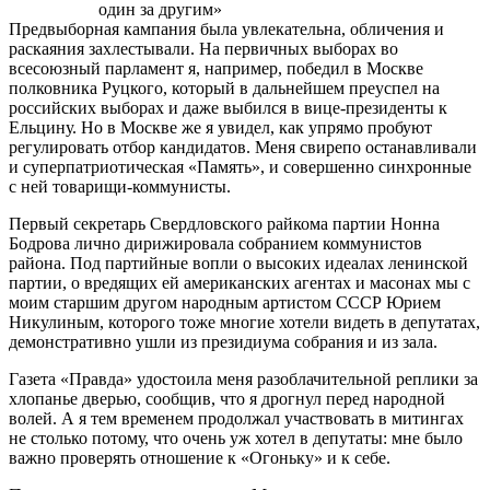
один за другим»
Предвыборная кампания была увлекательна, обличения и
раскаяния захлестывали. На первичных выборах во
всесоюзный парламент я, например, победил в Москве
полковника Руцкого, который в дальнейшем преуспел на
российских выборах и даже выбился в вице-президенты к
Ельцину. Но в Москве же я увидел, как упрямо пробуют
регулировать отбор кандидатов. Меня свирепо останавливали
и суперпатриотическая «Память», и совершенно синхронные
с ней товарищи-коммунисты.
Первый секретарь Свердловского райкома партии Нонна
Бодрова лично дирижировала собранием коммунистов
района. Под партийные вопли о высоких идеалах ленинской
партии, о вредящих ей американских агентах и масонах мы с
моим старшим другом народным артистом СССР Юрием
Никулиным, которого тоже многие хотели видеть в депутатах,
демонстративно ушли из президиума собрания и из зала.
Газета «Правда» удостоила меня разоблачительной реплики за
хлопанье дверью, сообщив, что я дрогнул перед народной
волей. А я тем временем продолжал участвовать в митингах
не столько потому, что очень уж хотел в депутаты: мне было
важно проверять отношение к «Огоньку» и к себе.