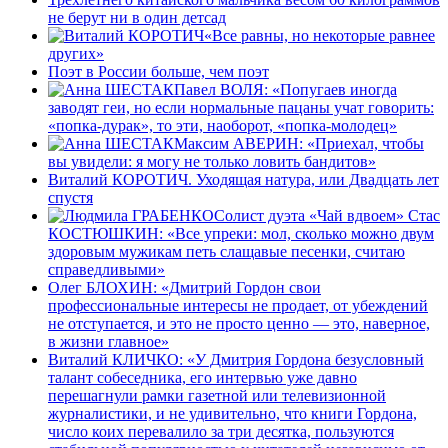
не берут ни в один детсад
«Все равны, но некоторые равнее
других»
Поэт в России больше, чем поэт
Павел ВОЛЯ: «Попугаев иногда
заводят геи, но если нормальные пацаны учат говорить:
«попка-дурак», то эти, наоборот, «попка-молодец»
Максим АВЕРИН: «Приехал, чтобы
вы увидели: я могу не только ловить бандитов»
Виталий КОРОТИЧ. Уходящая натура, или Двадцать лет
спустя
Солист дуэта «Чай вдвоем» Стас
КОСТЮШКИН: «Все упреки: мол, сколько можно двум
здоровым мужикам петь слащавые песенки, считаю
справедливыми»
Олег БЛОХИН: «Дмитрий Гордон свои
профессиональные интересы не продает, от убеждений
не отступается, и это не просто ценно — это, наверное,
в жизни главное»
Виталий КЛИЧКО: «У Дмитрия Гордона безусловный
талант собеседника, его интервью уже давно
перешагнули рамки газетной или телевизионной
журналистики, и не удивительно, что книги Гордона,
число коих перевалило за три десятка, пользуются