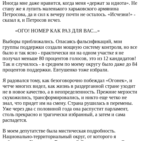
Иногда мне даже нравится, когда меня «держат за идиота». Не
стану же я лупить маленького харьковского армянина
Петросова, да и сил к вечеру почти не осталось. «Исчезни!» -
сказал я, и Петросов исчез.
«ОГО! НОМЕР КАК РАЗ ДЛЯ ВАС...»
Выборы приближались. Опасаясь фальсификаций, мои
группы поддержки создали мощную систему контроля, но все
было и так ясно - практически ни на одном участке я не
получал меньше 80 процентов голосов, это из 12 кандидатов!
Так и случилось - в среднем по моему округу было даже до 84
процентов поддержки. Евтушенко тоже избрали.
Я радовался тому, как безоговорочно побеждал «Огонек», и
четче многих видел, как жизнь в раздерганной стране уходит
не в новое качество, а в неопределенность. Прежние мерзости
скукожились, трансформировались, и никто еще четко не
знал, что придет им на смену. Страна рушилась в перемены.
Уже через два с половиной года она распустит парламент,
столь прекрасно и трагически избранный, а затем и сама
распадется.
В моем депутатстве была мистическая подробность.
Национально-территориальный округ, от которого я