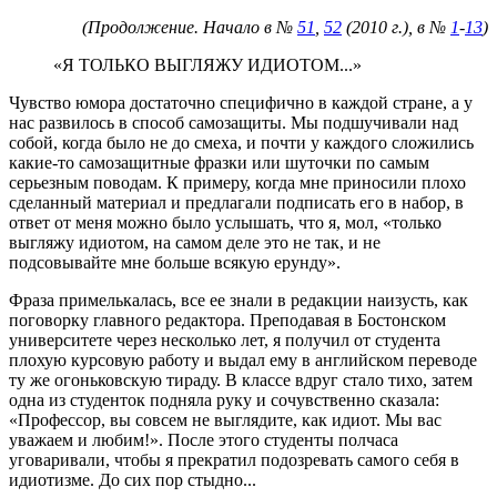
(Продолжение. Начало в №
51
,
52
(2010 г.), в №
1
-
13
)
«Я ТОЛЬКО ВЫГЛЯЖУ ИДИОТОМ...»
Чувство юмора достаточно специфично в каждой стране, а у
нас развилось в способ самозащиты. Мы подшучивали над
собой, когда было не до смеха, и почти у каждого сложились
какие-то самозащитные фразки или шуточки по самым
серьезным поводам. К примеру, когда мне приносили плохо
сделанный материал и предлагали подписать его в набор, в
ответ от меня можно было услышать, что я, мол, «только
выгляжу идиотом, на самом деле это не так, и не
подсовывайте мне больше всякую ерунду».
Фраза примелькалась, все ее знали в редакции наизусть, как
поговорку главного редактора. Преподавая в Бостонском
университете через несколько лет, я получил от студента
плохую курсовую работу и выдал ему в английском переводе
ту же огоньковскую тираду. В классе вдруг стало тихо, затем
одна из студенток подняла руку и сочувственно сказала:
«Профессор, вы совсем не выглядите, как идиот. Мы вас
уважаем и любим!». После этого студенты полчаса
уговаривали, чтобы я прекратил подозревать самого себя в
идиотизме. До сих пор стыдно...