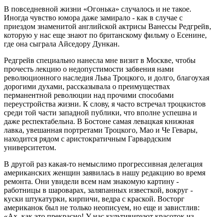
В повседневной жизни «Огонька» случалось и не такое.
Иногда чувство юмора даже замирало - как в случае с
приездом знаменитой английской актрисы Ванессы Редгрейв,
которую у нас еще знают по британскому фильму о Есенине,
где она сыграла Айседору Дункан.
Редгрейв специально нанесла мне визит в Москве, чтобы
прочесть лекцию о недопустимости забвения нами
революционного наследия Льва Троцкого, и долго, благоухая
дорогими духами, рассказывала о преимуществах
перманентной революции над прочими способами
переустройства жизни. К слову, я часто встречал троцкистов
среди той части западной публики, что вполне успешна и
даже респектабельна. В Бостоне самая левацкая книжная
лавка, увешанная портретами Троцкого, Мао и Че Гевары,
находится рядом с аристократичным Гарвардским
университетом.
В другой раз какая-то немыслимо прогрессивная делегация
американских женщин заявилась в нашу редакцию во время
ремонта. Они увидели всем нам знакомую картину -
работницы в шароварах, заляпанных известкой, вокруг -
куски штукатурки, кирпичи, ведра с краской. Восторг
американок был не только неописуем, но еще и завистлив:
«Ах, как это прекрасно! У нас культивируют красоток из