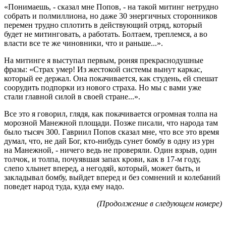
«Понимаешь, - сказал мне Попов, - на такой митинг нетрудно
собрать и полмиллиона, но даже 30 энергичных сторонников
перемен трудно сплотить в действующий отряд, который
будет не митинговать, а работать. Болтаем, треплемся, а во
власти все те же чиновники, что и раньше...».
На митинге я выступал первым, роняя прекраснодушные
фразы: «Страх умер! Из жестокой системы вынут каркас,
который ее держал. Она покачивается, как студень, ей спешат
соорудить подпорки из нового страха. Но мы с вами уже
стали главной силой в своей стране...».
Все это я говорил, глядя, как покачивается огромная толпа на
морозной Манежной площади. Позже писали, что народа там
было тысяч 300. Гавриил Попов сказал мне, что все это время
думал, что, не дай Бог, кто-нибудь сунет бомбу в одну из урн
на Манежной, - ничего ведь не проверяли. Один взрыв, один
толчок, и толпа, почуявшая запах крови, как в 17-м году,
слепо хлынет вперед, а негодяй, который, может быть, и
закладывал бомбу, выйдет вперед и без сомнений и колебаний
поведет народ туда, куда ему надо.
(Продолжение в следующем номере)