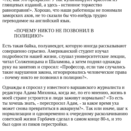
глянцевых изданий, а здесь - истинное торжество
равноправия!». Хорошо, что наши работницы не понимали
заморских ахов, не то сказали бы что-нибудь трудно
переводимое на английский язык.
«ПОЧЕМУ НИКТО НЕ ПОЗВОНИЛ В
ПОЛИЦИЮ?»
Есть такая байка, полуанекдот, которую иногда рассказывают
совершенно серьезно. Американский студент изучал
подробности нашей жизни, слушал университетские лекции,
читал Солженицына и Шаламова, а затем поднял однажды
руку на занятиях и спросил: «Профессор, если там случались
такие нарушения закона, игнорировались человеческие права
- почему никто не позвонил в полицию?».
Однажды я спросил у известного варшавского журналиста и
редактора Адама Михника, когда же, по его мнению, жизнь в
моей стране устроится и люди заживут нормально? «То есть
ты хочешь знать, - переспросил Адам, - за какое время уха
может снова превратиться в аквариум?». Так или иначе, шаг к
нормализации и одновременно к очередному расколачиванию
советской жизни Горбачев сделал в самом конце 80-х, и это
был один из пиков перестройки.