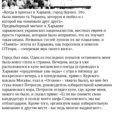
«Когда я приехал в Харьков, город бурлил. Это
была именно та Украина, которую я любил и с
которой мы понимали друг друга».
Предвыборный митинг в Харькове
харьковских украинских националистов, местных евреев и
просто горожан, которым было неприятно, что их поучает
такая шпана. Незваных гостей лупили их же плакатами, и
«Память» летела из Харькова, как поросенок в новелле
О'Генри, - «опережая звук своего визга».
Город был наш. Одна из последних попыток остановить меня
была вовсе глупа и странна. Вечером, когда я уже
расположился в купе московского поезда (я проводил в
Харькове «продленные уик-энды» с утра в пятницу до
воскресного вечера, а в понедельник, прямо с Курского
вокзала Москвы, ехал в «Огонек» - тяжело было), ко мне без
стука вошел Петросов, руководитель избирательной кампании
харьковского мэра. Петросов оглядел купе, где, кроме меня,
никого не было, и сказал прямо: «Если вы снимете свою
кандидатуру в пользу моего шефа Соколовского, мы вас
отблагодарим. Кроме того, организуем вашу избирательную
кампанию в другом месте - вас ведь многие выдвигают».