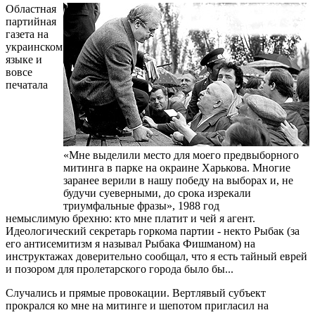
Областная
партийная
газета на
украинском
языке и
вовсе
печатала
«Мне выделили место для моего предвыборного
митинга в парке на окраине Харькова. Многие
заранее верили в нашу победу на выборах и, не
будучи суеверными, до срока изрекали
триумфальные фразы», 1988 год
немыслимую брехню: кто мне платит и чей я агент.
Идеологический секретарь горкома партии - некто Рыбак (за
его антисемитизм я называл Рыбака Фишманом) на
инструктажах доверительно сообщал, что я есть тайный еврей
и позором для пролетарского города было бы...
Случались и прямые провокации. Вертлявый субъект
прокрался ко мне на митинге и шепотом пригласил на