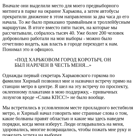
Вначале они выделили место для моего предвыборного
митинга в парке на окраине Харькова, а затем автобусы
прекратили движение в этом направлении за два часа до его
начала. То же было приказано трамвайным и троллейбусным
маршрутам. В итоге вместо пяти тысяч, на которые мы
рассчитывали, собралось тысяч 40. Уже более 200 человек
добровольно работали на мои выборы - можно было
отчетливо видеть, как власть в городе переходит к нам.
Понимал это и официоз.
«ПОД ХАРЬКОВОМ ГОРОД КОРОТЫЧ, ОН
БЫЛ НАРЕЧЕН В ЧЕСТЬ МЕНЯ...»
Однажды первый секретарь Харьковского горкома по
фамилии Хирный позвонил мне и назначил встречу прямо на
станции метро в центре. Я шел на эту встречу по проспекту,
оклеенному плакатами в мою поддержку, - привычных
лозунгов вроде «Слава КПСС!» не было вообще.
Мы встретились в условленном месте прохладного вестибюля
метро, и Хирный начал говорить мне странные слова о том,
какие болваны правят областью и какие мы здесь наведем
порядки, когда меня изберут. Люди оглядывались на меня,
здоровались, многие возвращались, чтобы пожать мне руку и
пожелать успеха на выборах.