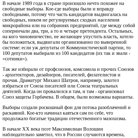
В начале 1989 года в стране произошло нечто похожее на
свободные выборы. Кое-где выборы были и вправду
свободными, потому что часть кандидатов выдвигалась на
свободных, никем не регулируемых сходках населения
микрорайона или на собраниях предприятий, где между собой
соперничали два, три, а то и четыре претендента. Остальных,
на кого чиновничество, не желающее упустить власть, хотело
бы положиться, выдвигали организованно по выверенной
системе: если уж депутаты от Коммунистической партии, то
100 депутатов выбирали из 100 кандидатов (их так и звали -
«сотники»).
Так же избирали от профсоюзов, комсомола и прочих Союзов
- архитекторов, дизайнеров, писателей, филателистов и
прочая. Драматург Михаил Шатров, например, захотел
избраться от Союза писателей или Союза театральных
деятелей. Когда он провалился и там, и там - организовал
Союз защиты Горбачева. В общем, были возможны варианты.
Выборы создали роскошный фон для потока разоблачений и
раскаяний. Кое-кто начинал каяться сам по себе, что
продолжало богатые традиции отечественного мазохизма.
В начале ХХ века поэт Максимилиан Волошин
наблюдательно заметил, что в России случаются времена,