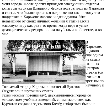
меня города. После долгих прикидок заведующий отделом
культуры журнала Владимир Чернов возвратился из Харькова
и сказал, что баллотироваться надо именно там, потому что
поддержка в Харькове массова и единодушна. Уже
независимо от своих личных желаний я втягивался в
массовую игру как раз в то время, когда вера в успех
демократических реформ пошла на убыль и в обществе, и во
мне.
В
Харькове,
недавно
еще одном
из самых
главных
центров
страны (он
считался
третьим по
научному и
Тот самый «город Коротыч», воспетый Булатом
Окуджавой в шуточных стихах
техническому потенциалу), двухмилионном городе со
множеством учебных заведений, с памятью о том, как
Курчатов создавал здесь свою Бомбу, избираться было не