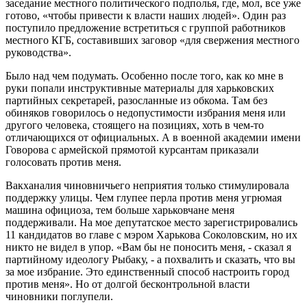
заседание местного политического подполья, где, мол, все уже
готово, «чтобы привести к власти наших людей». Один раз
поступило предложение встретиться с группой работников
местного КГБ, составивших заговор «для свержения местного
руководства».
Было над чем подумать. Особенно после того, как ко мне в
руки попали инструктивные материалы для харьковских
партийных секретарей, разосланные из обкома. Там без
обиняков говорилось о недопустимости избрания меня или
другого человека, стоящего на позициях, хоть в чем-то
отличающихся от официальных. А в военной академии имени
Говорова с армейской прямотой курсантам приказали
голосовать против меня.
Вакханалия чиновничьего неприятия только стимулировала
поддержку улицы. Чем глупее перла против меня угрюмая
машина официоза, тем больше харьковчане меня
поддерживали. На мое депутатское место зарегистрировались
11 кандидатов во главе с мэром Харькова Соколовским, но их
никто не видел в упор. «Вам бы не поносить меня, - сказал я
партийному идеологу Рыбаку, - а похвалить и сказать, что вы
за мое избрание. Это единственный способ настроить город
против меня». Но от долгой бесконтрольной власти
чиновники поглупели.