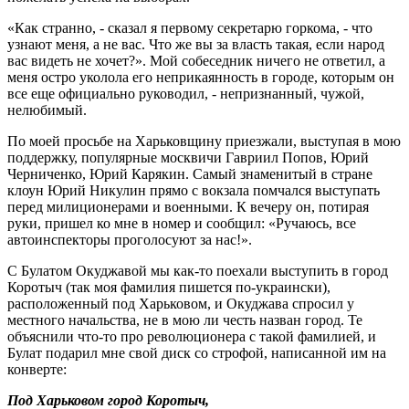
«Как странно, - сказал я первому секретарю горкома, - что
узнают меня, а не вас. Что же вы за власть такая, если народ
вас видеть не хочет?». Мой собеседник ничего не ответил, а
меня остро уколола его неприкаянность в городе, которым он
все еще официально руководил, - непризнанный, чужой,
нелюбимый.
По моей просьбе на Харьковщину приезжали, выступая в мою
поддержку, популярные москвичи Гавриил Попов, Юрий
Черниченко, Юрий Карякин. Самый знаменитый в стране
клоун Юрий Никулин прямо с вокзала помчался выступать
перед милиционерами и военными. К вечеру он, потирая
руки, пришел ко мне в номер и сообщил: «Ручаюсь, все
автоинспекторы проголосуют за нас!».
С Булатом Окуджавой мы как-то поехали выступить в город
Коротыч (так моя фамилия пишется по-украински),
расположенный под Харьковом, и Окуджава спросил у
местного начальства, не в мою ли честь назван город. Те
объяснили что-то про революционера с такой фамилией, и
Булат подарил мне свой диск со строфой, написанной им на
конверте:
Под Харьковом город Коротыч,