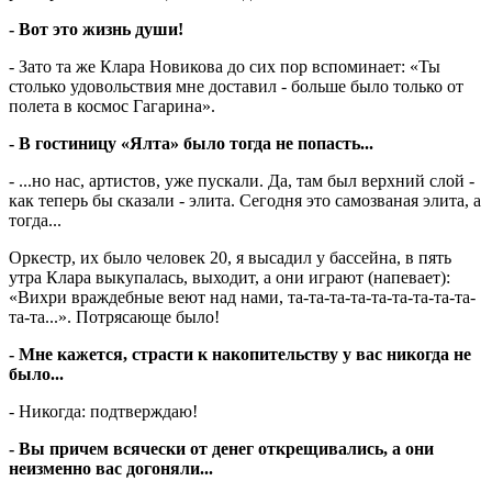
- Вот это жизнь души!
- Зато та же Клара Новикова до сих пор вспоминает: «Ты
столько удовольствия мне доставил - больше было только от
полета в космос Гагарина».
- В гостиницу «Ялта» было тогда не попасть...
- ...но нас, артистов, уже пускали. Да, там был верхний слой -
как теперь бы сказали - элита. Сегодня это самозваная элита, а
тогда...
Оркестр, их было человек 20, я высадил у бассейна, в пять
утра Клара выкупалась, выходит, а они играют (напевает):
«Вихри враждебные веют над нами, та-та-та-та-та-та-та-та-та-
та-та...». Потрясающе было!
- Мне кажется, страсти к накопительству у вас никогда не
было...
- Никогда: подтверждаю!
- Вы причем всячески от денег открещивались, а они
неизменно вас догоняли...