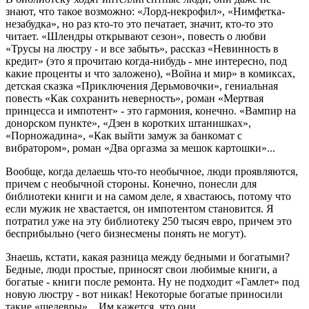
знают, что такое возможно: «Лорд-некрофил», «Нимфетка-
незабудка», но раз кто-то это печатает, значит, кто-то это
читает. «Шлендры открывают сезон», повесть о любви
«Трусы на люстру - и все забыть», рассказ «Невинность в
кредит» (это я прочитаю когда-нибудь - мне интересно, под
какие проценты и что заложено), «Война и мир» в комиксах,
детская сказка «Приключения Дерьмовочки», гениальная
повесть «Как сохранить неверность», роман «Мертвая
принцесса и импотент» - это гармония, конечно. «Вампир на
донорском пункте», «Дзен в коротких штанишках»,
«Порножадина», «Как выйти замуж за банкомат с
вибратором», роман «Два оргазма за мешок картошки»...
Вообще, когда делаешь что-то необычное, люди проявляются,
причем с необычной стороны. Конечно, понесли для
библиотеки книги и на самом деле, я хвастаюсь, потому что
если мужик не хвастается, он импотентом становится. Я
потратил уже на эту библиотеку 250 тысяч евро, причем это
бесприбыльно (чего бизнесмены понять не могут).
Знаешь, кстати, какая разница между бедными и богатыми?
Бедные, люди простые, приносят свои любимые книги, а
богатые - книги после ремонта. Ну не подходит «Гамлет» под
новую люстру - вот никак! Некоторые богатые приносили
такие «шедевры»... Им кажется, что они