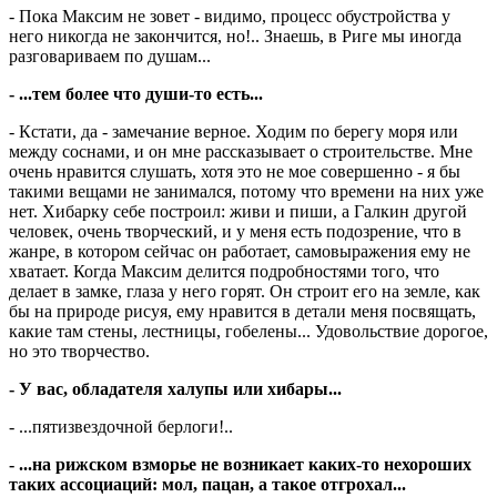
- Пока Максим не зовет - видимо, процесс обустройства у
него никогда не закончится, но!.. Знаешь, в Риге мы иногда
разговариваем по душам...
- ...тем более что души-то есть...
- Кстати, да - замечание верное. Ходим по берегу моря или
между соснами, и он мне рассказывает о строительстве. Мне
очень нравится слушать, хотя это не мое совершенно - я бы
такими вещами не занимался, потому что времени на них уже
нет. Хибарку себе построил: живи и пиши, а Галкин другой
человек, очень творческий, и у меня есть подозрение, что в
жанре, в котором сейчас он работает, самовыражения ему не
хватает. Когда Максим делится подробностями того, что
делает в замке, глаза у него горят. Он строит его на земле, как
бы на природе рисуя, ему нравится в детали меня посвящать,
какие там стены, лестницы, гобелены... Удовольствие дорогое,
но это творчество.
- У вас, обладателя халупы или хибары...
- ...пятизвездочной берлоги!..
- ...на рижском взморье не возникает каких-то нехороших
таких ассоциаций: мол, пацан, а такое отгрохал...