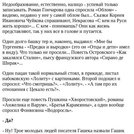
Недообразование, естественно, налицо - успевай только
записывать. Роман Гончарова одна спросила «Облом» -
видимо, недавно у нее у самой облом был... Сказки Корнея
Ивановича Чуйкова спрашивают, Некрасова «С кем на Руси
жить хорошо»... С кем - понимаешь? Они как жизнь
представляют, так у них все в голове и путается.
Один долго башку тер и, наконец, выдавил: «Мне бы
Тургенева - «Предки и выродки» (это он «Отцы и дети» имел
в виду). Что только не просили... Повесть Островского «Как
закалялся Сталин», пьесу французского автора «Сирано де
Ширак»...
Один пацан такой нормальный стоял, в прикиде, листал
набоковскую «Лолиту» с картинками. Второй подошел и
спросил: «Что смотришь?». - «Лолиту». - «А там про их
отношения с Цекало есть?».
Просили еще повесть Пушкина «Хворостовский», романы
«Анжелика и Варум», «Братья Карамзины», а один вообще
спросил Фонвизина «Водоросль».
- Да?
- Ну! Трое молодых людей писателя Гашека назвали Гашик