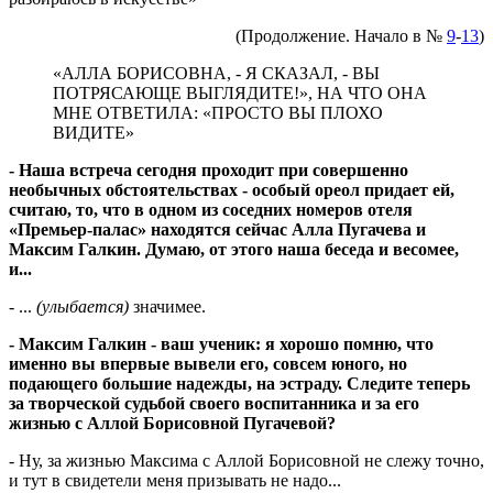
(Продолжение. Начало в №
9
-
13
)
«АЛЛА БОРИСОВНА, - Я СКАЗАЛ, - ВЫ
ПОТРЯСАЮЩЕ ВЫГЛЯДИТЕ!», НА ЧТО ОНА
МНЕ ОТВЕТИЛА: «ПРОСТО ВЫ ПЛОХО
ВИДИТЕ»
- Наша встреча сегодня проходит при совершенно
необычных обстоятельствах - особый ореол придает ей,
считаю, то, что в одном из соседних номеров отеля
«Премьер-палас» находятся сейчас Алла Пугачева и
Максим Галкин. Думаю, от этого наша беседа и весомее,
и...
- ...
(улыбается)
значимее.
- Максим Галкин - ваш ученик: я хорошо помню, что
именно вы впервые вывели его, совсем юного, но
подающего большие надежды, на эстраду. Следите теперь
за творческой судьбой своего воспитанника и за его
жизнью с Аллой Борисовной Пугачевой?
- Ну, за жизнью Максима с Аллой Борисовной не слежу точно,
и тут в свидетели меня призывать не надо...