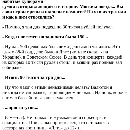
набитые купюрами
сумки в отправляющиеся в сторону Москвы поезда... Вы
свои первые деньги шальные помните? На что их тратили
и как к ним относились?
- Помню, я три дня подряд по 30 тысяч рублей получал.
- Когда повсеместно зарплата была 150...
- Ну да - 500 целковых большими деньгами считались. Это
где-то 88-й год, дело было в Ялте (чуть не сказал - на
Украине), в Советском Союзе. В день три концерта, каждый
из которых 10 тысяч рублей стоил, и всякий раз полный зал
собирался.
- Итого: 90 тысяч за три дня...
- Ну что я мог с этими деньжищами делать? Валютой я
никогда не занимался, фарцовщиком не был... На ночь, короче,
снимал бассейн и загонял туда всех...
- ...проституток...
- (Смеется). Не только - и музыкантов из оркестра, и
официантов. Приглашал просто всех, кто оставался в
ресторанах гостиницы «Ялта» до 12-ти.