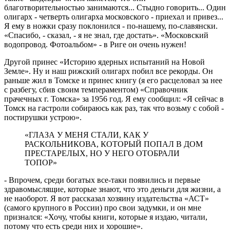
благотворительностью занимаются... Стыдно говорить... Один
олигарх - четверть олигарха московского - приехал и привез...
Я ему в ножки сразу поклонился - по-нашему, по-славянски.
«Спасибо, - сказал, - я не знал, где достать». «Московский
водопровод. Фотоальбом» - в Риге он очень нужен!
Другой принес «Историю ядерных испытаний на Новой
Земле». Ну и наш рижский олигарх побил все рекорды. Он
раньше жил в Томске и принес книгу (я его расцеловал за нее
с разбегу, сбив своим темпераментом) «Справочник
прачечных г. Томска» за 1956 год. Я ему сообщил: «Я сейчас в
Томск на гастроли собираюсь как раз, так что возьму с собой -
постирушки устрою».
«ГЛАЗА У МЕНЯ СТАЛИ, КАК У
РАСКОЛЬНИКОВА, КОТОРЫЙ ПОПАЛ В ДОМ
ПРЕСТАРЕЛЫХ, НО У НЕГО ОТОБРАЛИ
ТОПОР»
- Впрочем, среди богатых все-таки появились и первые
здравомыслящие, которые знают, что это деньги для жизни, а
не наоборот. Я вот рассказал хозяину издательства «АСТ»
(самого крупного в России) про свои задумки, и он мне
признался: «Хочу, чтобы книги, которые я издаю, читали,
потому что есть среди них и хорошие».