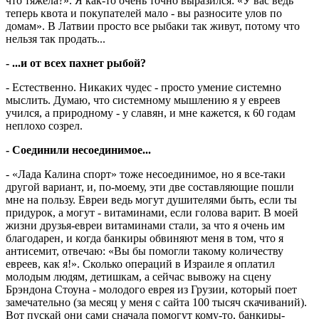
что тяжела?». Я как-то очень точно выразился: «У вас ведь
теперь квота и покупателей мало - вы разносите улов по
домам». В Латвии просто все рыбаки так живут, потому что
нельзя так продать...
- ...и от всех пахнет рыбой?
- Естественно. Никаких чудес - просто умение системно
мыслить. Думаю, что системному мышлению я у евреев
учился, а природному - у славян, и мне кажется, к 60 годам
неплохо созрел.
- Соединили несоединимое...
- «Лада Калина спорт» тоже несоединимое, но я все-таки
другой вариант, и, по-моему, эти две составляющие пошли
мне на пользу. Евреи ведь могут душителями быть, если ты
придурок, а могут - витаминами, если голова варит. В моей
жизни друзья-евреи витаминами стали, за что я очень им
благодарен, и когда банкиры обвиняют меня в том, что я
антисемит, отвечаю: «Вы бы помогли такому количеству
евреев, как я!». Сколько операций в Израиле я оплатил
молодым людям, детишкам, а сейчас вывожу на сцену
Брэндона Стоуна - молодого еврея из Грузии, который поет
замечательно (за месяц у меня с сайта 100 тысяч скачиваний).
Вот пускай они сами сначала помогут кому-то, банкиры-