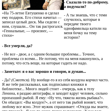
- Сказали-то по-доброму,
а подумали?
«На 75-летие Евтушенко я сделал
- А ты знаешь, что с теми
ему подарок. Его стихи начитал —
случилось, которые в
записал целый диск. Мы сидели с
передаче твоего
ним, слушали... Он так растрогался.
однофамильца катили на
«Гениальные, — произнес, —
меня бочку на тему
стихи»
истории?
- Все умерли, да?
- Не все - двое, а с одним большие проблемы... Точнее,
проблемы со всеми... Не потому, что на меня накинулись, а
потому, что есть вещи, на которые гадить не надо.
- Заметьте: я о вас хорошо и говорю, и думаю...
- Да?
(Смеется).
Ну вообще-то я из себя колдуна корчил часто.
Я же тебе рассказывал, как подписывал книжки в
библиотеке... Много людей стоит - очередь, как к телу
Ленина, я раздаю автографы, и заходит вдруг человек, сильно
пропахший рыбой. Я ему: «Ну что, тяжела жизнь рыбака?».
Он обалдел: «Вы колдун?», а от него так рыбой воняет, что
любому все ясно. Этот мужик спрашивает: «Откуда вы знаете,