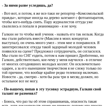
- За ними разве уследишь, да?
- Вот-вот, и потом, я же все-таки не репортер «Комсомольской
правды», которые иногда на дерево залезают с фотоаппаратом,
чтобы кого-нибудь снять. Пару журналистов оттуда уже
свалились и попали в реанимацию - я не хочу.
Галкин не то чтобы мой ученик - назвать его так нельзя. Когда
мы стали работать вместе (Максим в моих концертах
выступал), он очень много умел - этим мне и понравился. Я
заинтересовался: откуда такой задорный молодой человек
появился на сцене? Предложил сотрудничать, он согласился.
Мы стали по СНГ ездить, потом к нам пришел Дроботенко, но
Галкин, действительно, кое-чему у меня научился - в отличие
от многих сегодняшних молодых коллег. Он исключительно
одарен, а за его нынешним творчеством я не слежу только по
той причине, что вообще крайне редко телевизор включаю.
Новости - да, смотрю - хотя бы раза три в месяц должен, но
остальное все не могу.
- По-вашему, попав в эту тусовку эстрадную, Галкин свой
талант не разменял?
- Боюсь, что раз ты об этом спрашиваешь, опасность такая
есть, хотя доказательств этому не приведу, потому что просто