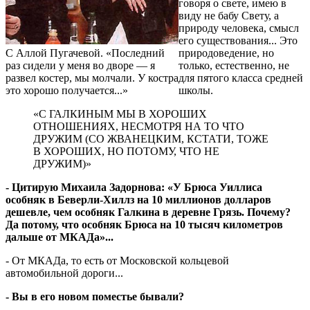
говоря о свете, имею в
виду не бабу Свету, а
природу человека, смысл
его существования... Это
С Аллой Пугачевой. «Последний
природоведение, но
раз сидели у меня во дворе — я
только, естественно, не
развел костер, мы молчали. У костра
для пятого класса средней
это хорошо получается...»
школы.
«С ГАЛКИНЫМ МЫ В ХОРОШИХ
ОТНОШЕНИЯХ, НЕСМОТРЯ НА ТО ЧТО
ДРУЖИМ (СО ЖВАНЕЦКИМ, КСТАТИ, ТОЖЕ
В ХОРОШИХ, НО ПОТОМУ, ЧТО НЕ
ДРУЖИМ)»
- Цитирую Михаила Задорнова: «У Брюса Уиллиса
особняк в Беверли-Хиллз на 10 миллионов долларов
дешевле, чем особняк Галкина в деревне Грязь. Почему?
Да потому, что особняк Брюса на 10 тысяч километров
дальше от МКАДа»...
- От МКАДа, то есть от Московской кольцевой
автомобильной дороги...
- Вы в его новом поместье бывали?