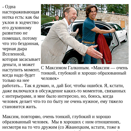
- Одна
настораживающая
нотка есть: как бы
уклон в зодчество
его духовному
развитию не
помешал, потому
что это бездонная,
черная дыра
Вселенной,
которая засасывает
деньги, и может
С Максимом Галкиным. «Максим — очень
наступить момент,
тонкий, глубокий и хорошо образованный
когда надо будет
человек»
только на нее
работать... Так я думаю, и, дай Бог, чтобы ошибся. Я, кстати,
даже включался в обсуждение каких-то моментов, связанных
с интерьерами, и мне было интересно, но, боюсь, когда
человек делает что-то по быту не очень нужное, ему тяжело
становится жить.
Максим, повторяю, очень тонкий, глубокий и хорошо
образованный человек. Мы в хороших с ним отношениях,
несмотря на то что дружим (со Жванецким, кстати, тоже в