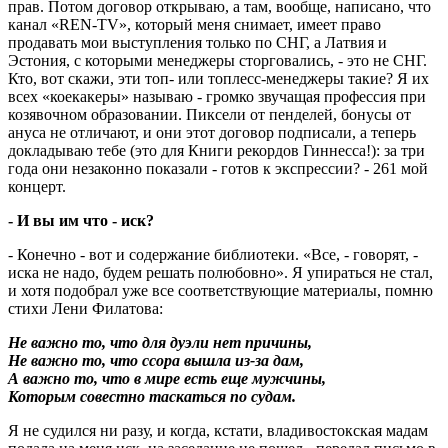
прав. Потом договор открываю, а там, вообще, написано, что
канал «REN-TV», который меня снимает, имеет право
продавать мои выступления только по СНГ, а Латвия и
Эстония, с которыми менеджеры сторговались, - это не СНГ.
Кто, вот скажи, эти топ- или топлесс-менеджеры такие? Я их
всех «коекакеры» называю - громко звучащая профессия при
козявочном образовании. Пиксели от пенделей, бонусы от
ануса не отличают, и они этот договор подписали, а теперь
докладываю тебе (это для Книги рекордов Гиннесса!): за три
года они незаконно показали - готов к экспрессии? - 261 мой
концерт.
- И вы им что - иск?
- Конечно - вот и содержание библиотеки. «Все, - говорят, -
иска не надо, будем решать полюбовно». Я упираться не стал,
и хотя подобрал уже все соответствующие материалы, помню
стихи Лени Филатова:
Не важно то, что для дуэли нет причины,
Не важно то, что ссора вышла из-за дам,
А важно то, что в мире есть еще мужчины,
Которым совестно таскаться по судам.
Я не судился ни разу, и когда, кстати, владивостокская мадам