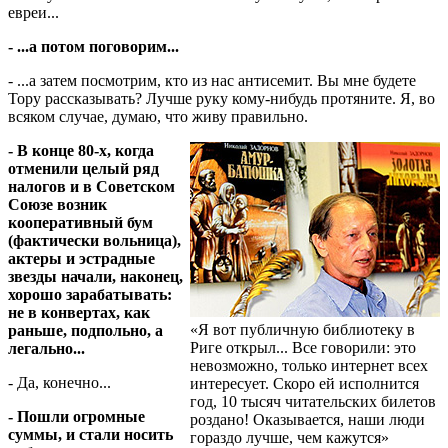
евреи...
- ...а потом поговорим...
- ...а затем посмотрим, кто из нас антисемит. Вы мне будете
Тору рассказывать? Лучше руку кому-нибудь протяните. Я, во
всяком случае, думаю, что живу правильно.
- В конце 80-х, когда
отменили целый ряд
налогов и в Советском
Союзе возник
кооперативный бум
(фактически вольница),
актеры и эстрадные
звезды начали, наконец,
хорошо зарабатывать:
не в конвертах, как
«Я вот публичную библиотеку в
раньше, подпольно, а
Риге открыл... Все говорили: это
легально...
невозможно, только интернет всех
- Да, конечно...
интересует. Скоро ей исполнится
год, 10 тысяч читательских билетов
- Пошли огромные
роздано! Оказывается, наши люди
суммы, и стали носить
гораздо лучше, чем кажутся»