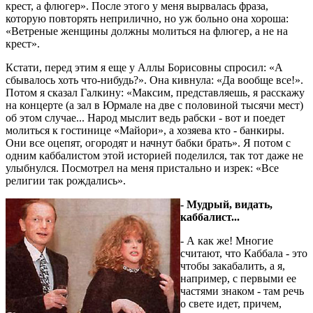
крест, а флюгер». После этого у меня вырвалась фраза,
которую повторять неприлично, но уж больно она хороша:
«Ветреные женщины должны молиться на флюгер, а не на
крест».
Кстати, перед этим я еще у Аллы Борисовны спросил: «А
сбывалось хоть что-нибудь?». Она кивнула: «Да вообще все!».
Потом я сказал Галкину: «Максим, представляешь, я расскажу
на концерте (а зал в Юрмале на две с половиной тысячи мест)
об этом случае... Народ мыслит ведь рабски - вот и поедет
молиться к гостинице «Майори», а хозяева кто - банкиры.
Они все оцепят, огородят и начнут бабки брать». Я потом с
одним каббалистом этой историей поделился, так тот даже не
улыбнулся. Посмотрел на меня пристально и изрек: «Все
религии так рождались».
- Мудрый, видать,
каббалист...
- А как же! Многие
считают, что Каббала - это
чтобы закабалить, а я,
например, с первыми ее
частями знаком - там речь
о свете идет, причем,