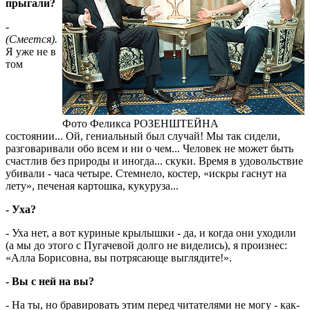
прыгали?
-
(Смеется).
Я уже не в
том
Фото Феликса РОЗЕНШТЕЙНА
состоянии... Ой, гениальный был случай! Мы так сидели,
разговаривали обо всем и ни о чем... Человек не может быть
счастлив без природы и иногда... скуки. Время в удовольствие
убивали - часа четыре. Стемнело, костер, «искры гаснут на
лету», печеная картошка, кукуруза...
- Уха?
- Уха нет, а вот куриные крылышки - да, и когда они уходили
(а мы до этого с Пугачевой долго не виделись), я произнес:
«Алла Борисовна, вы потрясающе выглядите!».
- Вы с ней на вы?
- На ты, но бравировать этим перед читателями не могу - как-