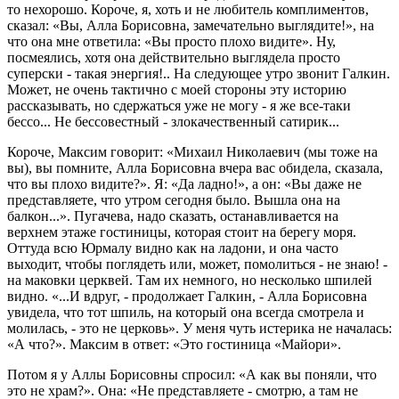
то нехорошо. Короче, я, хоть и не любитель комплиментов,
сказал: «Вы, Алла Борисовна, замечательно выглядите!», на
что она мне ответила: «Вы просто плохо видите». Ну,
посмеялись, хотя она действительно выглядела просто
суперски - такая энергия!.. На следующее утро звонит Галкин.
Может, не очень тактично с моей стороны эту историю
рассказывать, но сдержаться уже не могу - я же все-таки
бессо... Не бессовестный - злокачественный сатирик...
Короче, Максим говорит: «Михаил Николаевич (мы тоже на
вы), вы помните, Алла Борисовна вчера вас обидела, сказала,
что вы плохо видите?». Я: «Да ладно!», а он: «Вы даже не
представляете, что утром сегодня было. Вышла она на
балкон...». Пугачева, надо сказать, останавливается на
верхнем этаже гостиницы, которая стоит на берегу моря.
Оттуда всю Юрмалу видно как на ладони, и она часто
выходит, чтобы поглядеть или, может, помолиться - не знаю! -
на маковки церквей. Там их немного, но несколько шпилей
видно. «...И вдруг, - продолжает Галкин, - Алла Борисовна
увидела, что тот шпиль, на который она всегда смотрела и
молилась, - это не церковь». У меня чуть истерика не началась:
«А что?». Максим в ответ: «Это гостиница «Майори».
Потом я у Аллы Борисовны спросил: «А как вы поняли, что
это не храм?». Она: «Не представляете - смотрю, а там не