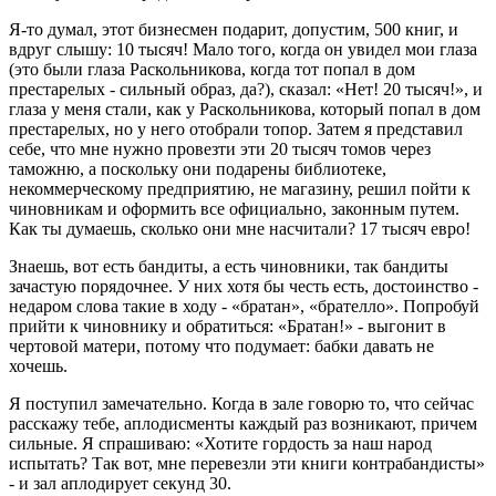
Я-то думал, этот бизнесмен подарит, допустим, 500 книг, и
вдруг слышу: 10 тысяч! Мало того, когда он увидел мои глаза
(это были глаза Раскольникова, когда тот попал в дом
престарелых - сильный образ, да?), сказал: «Нет! 20 тысяч!», и
глаза у меня стали, как у Раскольникова, который попал в дом
престарелых, но у него отобрали топор. Затем я представил
себе, что мне нужно провезти эти 20 тысяч томов через
таможню, а поскольку они подарены библиотеке,
некоммерческому предприятию, не магазину, решил пойти к
чиновникам и оформить все официально, законным путем.
Как ты думаешь, сколько они мне насчитали? 17 тысяч евро!
Знаешь, вот есть бандиты, а есть чиновники, так бандиты
зачастую порядочнее. У них хотя бы честь есть, достоинство -
недаром слова такие в ходу - «братан», «брателло». Попробуй
прийти к чиновнику и обратиться: «Братан!» - выгонит в
чертовой матери, потому что подумает: бабки давать не
хочешь.
Я поступил замечательно. Когда в зале говорю то, что сейчас
расскажу тебе, аплодисменты каждый раз возникают, причем
сильные. Я спрашиваю: «Хотите гордость за наш народ
испытать? Так вот, мне перевезли эти книги контрабандисты»
- и зал аплодирует секунд 30.