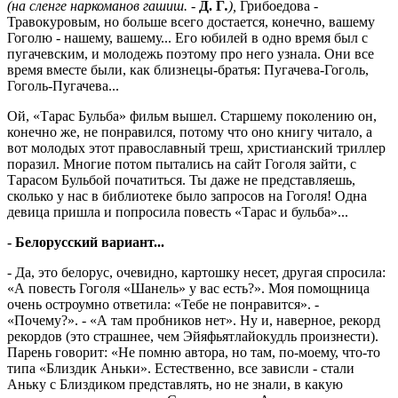
(на сленге наркоманов гашиш. -
Д. Г
.
),
Грибоедова -
Травокуровым, но больше всего достается, конечно, вашему
Гоголю - нашему, вашему... Его юбилей в одно время был с
пугачевским, и молодежь поэтому про него узнала. Они все
время вместе были, как близнецы-братья: Пугачева-Гоголь,
Гоголь-Пугачева...
Ой, «Тарас Бульба» фильм вышел. Старшему поколению он,
конечно же, не понравился, потому что оно книгу читало, а
вот молодых этот православный треш, христианский триллер
поразил. Многие потом пытались на сайт Гоголя зайти, с
Тарасом Бульбой початиться. Ты даже не представляешь,
сколько у нас в библиотеке было запросов на Гоголя! Одна
девица пришла и попросила повесть «Тарас и бульба»...
- Белорусский вариант...
- Да, это белорус, очевидно, картошку несет, другая спросила:
«А повесть Гоголя «Шанель» у вас есть?». Моя помощница
очень остроумно ответила: «Тебе не понравится». -
«Почему?». - «А там пробников нет». Ну и, наверное, рекорд
рекордов (это страшнее, чем Эйяфьятлайокудль произнести).
Парень говорит: «Не помню автора, но там, по-моему, что-то
типа «Близдик Аньки». Естественно, все зависли - стали
Аньку с Близдиком представлять, но не знали, в какую