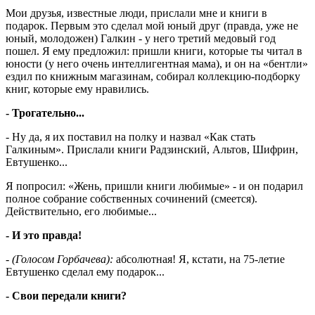
Мои друзья, известные люди, прислали мне и книги в
подарок. Первым это сделал мой юный друг (правда, уже не
юный, молодожен) Галкин - у него третий медовый год
пошел. Я ему предложил: пришли книги, которые ты читал в
юности (у него очень интеллигентная мама), и он на «бентли»
ездил по книжным магазинам, собирал коллекцию-подборку
книг, которые ему нравились.
- Трогательно...
- Ну да, я их поставил на полку и назвал «Как стать
Галкиным». Прислали книги Радзинский, Альтов, Шифрин,
Евтушенко...
Я попросил: «Жень, пришли книги любимые» - и он подарил
полное собрание собственных сочинений (смеется).
Действительно, его любимые...
- И это правда!
- (Голосом Горбачева):
абсолютная! Я, кстати, на 75-летие
Евтушенко сделал ему подарок...
- Свои передали книги?