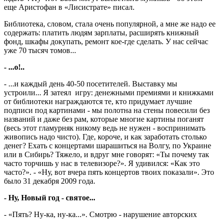
еще Аристофан в «Лисистрате» писал.
Библиотека, словом, стала очень популярной, а мне же надо ее
содержать: платить людям зарплаты, расширять книжный
фонд, шкафы докупать, ремонт кое-где сделать. У нас сейчас
уже 70 тысяч томов...
- ...о!..
- ...и каждый день 40-50 посетителей. Выставку мы
устроили... Я затеял игру: денежными премиями и книжками
от библиотеки награждаются те, кто придумает лучшие
подписи под картинами - мы полотна на стены повесили без
названий и даже без рам, которые многие картины поганят
(весь этот гламурняк никому ведь не нужен - воспринимать
живопись надо чисто). Где, короче, и как заработать столько
денег? Ехать с концертами шарашиться на Волгу, по Украине
или в Сибирь? Тяжело, и вдруг мне говорят: «Ты почему так
часто торчишь у нас в телевизоре?». Я удивился: «Как это
часто?». - «Ну, вот вчера пять концертов твоих показали». Это
было 31 декабря 2009 года.
- Ну, Новый год - святое...
- «Пять? Ну-ка, ну-ка...». Смотрю - нарушение авторских