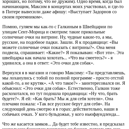
хороших, но потому, что не дружим). Одно время, когда был
начинающим, Максим в концертах моих участвовал, и где-то
в Питере вывесили даже афишу: «Выступает Задорнов со
своим преемником».
Помню, гуляем мы как-то с Галкиным в Швейцарии по
улицам Сент-Морица и смотрим: такие прикольные
солнечные очки на витрине. Ну, чудные какие-то, а мы,
русские, на подобное падки. Зашли. Я к продавщице: «Вы
можете солнечные очки показать с витрины?». Она меня
подвела, спрашивает: «Какие?» Я показываю: «Вот эти». Эта
швейцарка как начала хохотать... «Что вы смеетесь?» - я
удивился, а она в ответ: «Это очки для собак».
Вернулся я в магазин и говорю Максиму: «Ты представляешь,
мы лоханулись с тобой по полной программе - просто отстой
какой-то, а не крутяк». «А что такое?» - заинтересовался он. Я
объяснил: «Это очки для собак». Естественно, Галкин тоже
расхохотался, но тут подошла продавщица: «Ну что, брать
будете?». Я ей: «Как брать? Мы ж для себя хотели». Она
плечами пожала: «Так все русские берут для себя». На
следующий день смотрю я в горах: действительно, наши в
собачьих очках. У кого бульдожьи, у кого ньюфаундленда...
Что же касается замков... Да будет тебе известно, я предсказал