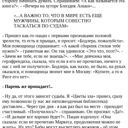
сторону начинать думать. Спрашиваем: «А как называется эта
книга?». - «Вечера на хуторе Близдик Аньки»...
«...А ВАЖНО ТО, ЧТО В МИРЕ ЕСТЬ ЕЩЕ
МУЖЧИНЫ, КОТОРЫМ СОВЕСТНО
ТАСКАТЬСЯ ПО СУДАМ»
- Пришел как-то пацан с первыми признаками половой
зрелости, то есть в прыщах, и просит: «Бодлера, пожалуйста».
Моя помощница спрашивает: «А какой сборник стихов тебе
нужен?» - грамотная же. Он так удивился: «Это что, поэт?». -
«Зачем же тебе, если не знаешь?». - «Мне девчонка моя,
герлфрендиха, сказала, что если я его не прочитаю, ничего у
нас с ней не получится». Бодлера, как назло, не было, на руках
оказался, и помощница звонит мне в Москву: «Купите, а то в
Риге его нет».
- Парень же пропадает!..
- Ну да, от этого зависит судьба. Я «Цветы зла» привез, сразу
ему позвонили (у нас же пятизвездочная библиотека):
доставлен... Через три дня - я как раз был на месте - приходит
счастливый. «Получилось?» - спрашиваю. Он просиял: «Да!».
- «И дальше все хорошо будет?». Пацан вздохнул: «Она
сказала: если не прочитаю Маркеса, продолжения можно не
ждать». Ну что? Бабы могут высветлять мужиков - об этом