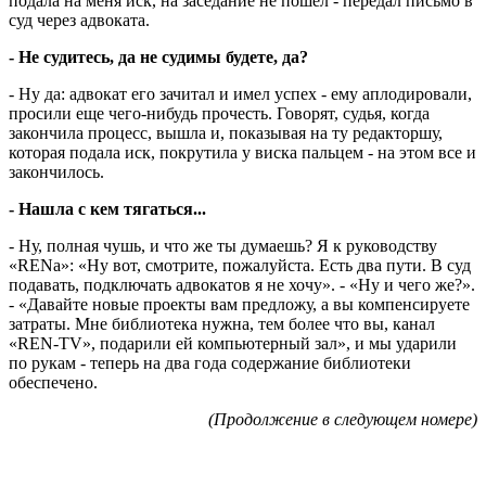
подала на меня иск, на заседание не пошел - передал письмо в
суд через адвоката.
- Не судитесь, да не судимы будете, да?
- Ну да: адвокат его зачитал и имел успех - ему аплодировали,
просили еще чего-нибудь прочесть. Говорят, судья, когда
закончила процесс, вышла и, показывая на ту редакторшу,
которая подала иск, покрутила у виска пальцем - на этом все и
закончилось.
- Нашла с кем тягаться...
- Ну, полная чушь, и что же ты думаешь? Я к руководству
«RENа»: «Ну вот, смотрите, пожалуйста. Есть два пути. В суд
подавать, подключать адвокатов я не хочу». - «Ну и чего же?».
- «Давайте новые проекты вам предложу, а вы компенсируете
затраты. Мне библиотека нужна, тем более что вы, канал
«REN-TV», подарили ей компьютерный зал», и мы ударили
по рукам - теперь на два года содержание библиотеки
обеспечено.
(Продолжение в следующем номере)