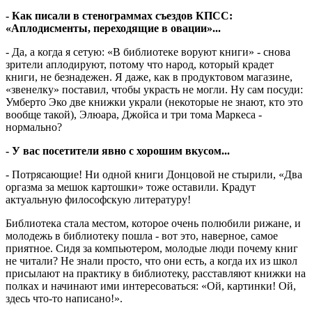
- Как писали в стенограммах съездов КПСС:
«Аплодисменты, переходящие в овации»...
- Да, а когда я сетую: «В библиотеке воруют книги» - снова
зрители аплодируют, потому что народ, который крадет
книги, не безнадежен. Я даже, как в продуктовом магазине,
«звенелку» поставил, чтобы украсть не могли. Ну сам посуди:
Умберто Эко две книжки украли (некоторые не знают, кто это
вообще такой), Элюара, Джойса и три тома Маркеса -
нормально?
- У вас посетители явно с хорошим вкусом...
- Потрясающие! Ни одной книги Донцовой не стырили, «Два
оргазма за мешок картошки» тоже оставили. Крадут
актуальную философскую литературу!
Библиотека стала местом, которое очень полюбили рижане, и
молодежь в библиотеку пошла - вот это, наверное, самое
приятное. Сидя за компьютером, молодые люди почему книг
не читали? Не знали просто, что они есть, а когда их из школ
присылают на практику в библиотеку, расставляют книжки на
полках и начинают ими интересоваться: «Ой, картинки! Ой,
здесь что-то написано!».