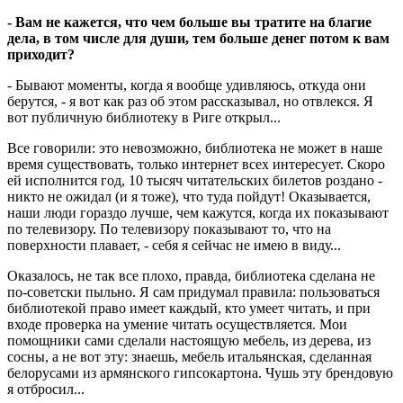
- Вам не кажется, что чем больше вы тратите на благие
дела, в том числе для души, тем больше денег потом к вам
приходит?
- Бывают моменты, когда я вообще удивляюсь, откуда они
берутся, - я вот как раз об этом рассказывал, но отвлекся. Я
вот публичную библиотеку в Риге открыл...
Все говорили: это невозможно, библиотека не может в наше
время существовать, только интернет всех интересует. Скоро
ей исполнится год, 10 тысяч читательских билетов роздано -
никто не ожидал (и я тоже), что туда пойдут! Оказывается,
наши люди гораздо лучше, чем кажутся, когда их показывают
по телевизору. По телевизору показывают то, что на
поверхности плавает, - себя я сейчас не имею в виду...
Оказалось, не так все плохо, правда, библиотека сделана не
по-советски пыльно. Я сам придумал правила: пользоваться
библиотекой право имеет каждый, кто умеет читать, и при
входе проверка на умение читать осуществляется. Мои
помощники сами сделали настоящую мебель, из дерева, из
сосны, а не вот эту: знаешь, мебель итальянская, сделанная
белорусами из армянского гипсокартона. Чушь эту брендовую
я отбросил...