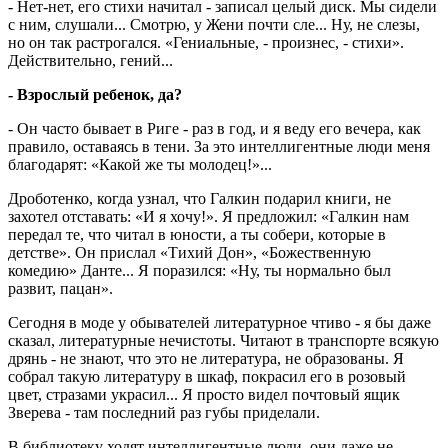
- Нет-нет, его стихи начитал - записал целый диск. Мы сидели
с ним, слушали... Смотрю, у Жени почти сле... Ну, не слезы,
но он так растрогался. «Гениальные, - произнес, - стихи».
Действительно, гений...
- Взрослый ребенок, да?
- Он часто бывает в Риге - раз в год, и я веду его вечера, как
правило, оставаясь в тени. За это интеллигентные люди меня
благодарят: «Какой же ты молодец!»...
Дроботенко, когда узнал, что Галкин подарил книги, не
захотел отставать: «И я хочу!». Я предложил: «Галкин нам
передал те, что читал в юности, а ты собери, которые в
детстве». Он прислал «Тихий Дон», «Божественную
комедию» Данте... Я поразился: «Ну, ты нормально был
развит, пацан».
Сегодня в моде у обывателей литературное чтиво - я бы даже
сказал, литературные нечистоты. Читают в транспорте всякую
дрянь - не знают, что это не литература, не образованы. Я
собрал такую литературу в шкаф, покрасил его в розовый
цвет, стразами украсил... Я просто видел почтовый ящик
Зверева - там последний раз губы приделали.
В библиотеку ходят интеллигентные люди, они даже не