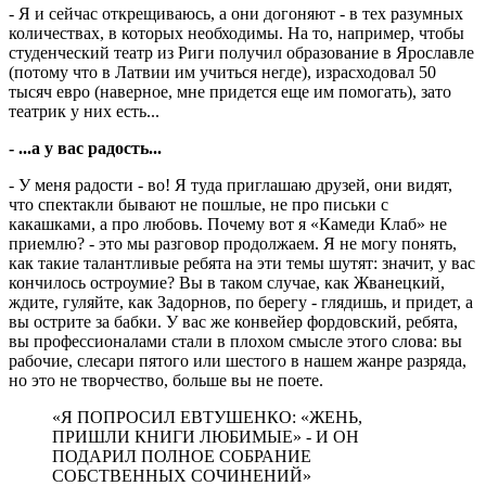
- Я и сейчас открещиваюсь, а они догоняют - в тех разумных
количествах, в которых необходимы. На то, например, чтобы
студенческий театр из Риги получил образование в Ярославле
(потому что в Латвии им учиться негде), израсходовал 50
тысяч евро (наверное, мне придется еще им помогать), зато
театрик у них есть...
- ...а у вас радость...
- У меня радости - во! Я туда приглашаю друзей, они видят,
что спектакли бывают не пошлые, не про письки с
какашками, а про любовь. Почему вот я «Камеди Клаб» не
приемлю? - это мы разговор продолжаем. Я не могу понять,
как такие талантливые ребята на эти темы шутят: значит, у вас
кончилось остроумие? Вы в таком случае, как Жванецкий,
ждите, гуляйте, как Задорнов, по берегу - глядишь, и придет, а
вы острите за бабки. У вас же конвейер фордовский, ребята,
вы профессионалами стали в плохом смысле этого слова: вы
рабочие, слесари пятого или шестого в нашем жанре разряда,
но это не творчество, больше вы не поете.
«Я ПОПРОСИЛ ЕВТУШЕНКО: «ЖЕНЬ,
ПРИШЛИ КНИГИ ЛЮБИМЫЕ» - И ОН
ПОДАРИЛ ПОЛНОЕ СОБРАНИЕ
СОБСТВЕННЫХ СОЧИНЕНИЙ»