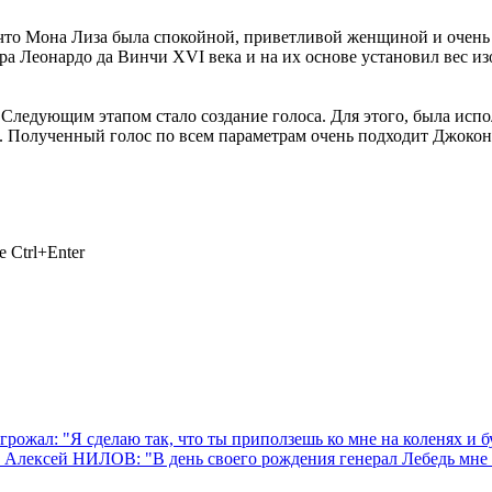
что Мона Лиза была спокойной, приветливой женщиной и очень 
ра Леонардо да Винчи XVI века и на их основе установил вес и
едующим этапом стало создание голоса. Для этого, была исполь
 Полученный голос по всем параметрам очень подходит Джоконде
 Ctrl+Enter
рожал: "Я сделаю так, что ты приползешь ко мне на коленях и бу
Алексей НИЛОВ: "В день своего рождения генерал Лебедь мне ска