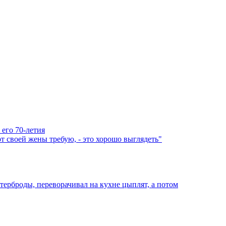
 его 70-летия
 своей жены требую, - это хорошо выглядеть"
ерброды, переворачивал на кухне цыплят, а потом