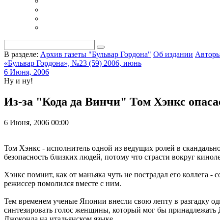
В разделе:
Архив газеты "Бульвар Гордона"
Об издании
Автор
«Бульвар Гордона», №23 (59) 2006, июнь
6 Июня, 2006
Ну и ну!
Из-за "Кода да Винчи" Том Хэнкс опаса
6 Июня, 2006 00:00
Том Хэнкс - исполнитель одной из ведущих ролей в скандальном
безопасность близких людей, потому что страсти вокруг кинол
Хэнкс помнит, как от маньяка чуть не пострадал его коллега 
режиссер помолился вместе с ним.
Тем временем ученые Японии внесли свою лепту в разгадку од
синтезировать голос женщины, который мог бы принадлежать Д
Джоконда на итальянском языке.