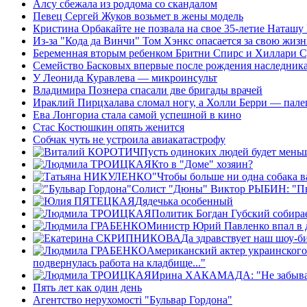
Алсу сбежала из роддома со скандалом
Певец Сергей Жуков возьмет в жены модель
Кристина Орбакайте не позвала на свое 35-летие Наташу
Из-за "Кода да Винчи" Том Хэнкс опасается за свою жизн
Беременная вторым ребенком Бритни Спирс и Хиллари С
Семейство Басковых впервые после рождения наследника
У Леонида Куравлева — микроинсульт
Владимира Познера спасали две бригады врачей
Ираклий Пирцхалава сломал ногу, а Холли Берри — пале
Ева Лонгориа стала самой успешной в кино
Стас Костюшкин опять женится
Собчак чуть не устроила авиакатастрофу
Пусть одиноких людей будет мень
Кто в "Доме" хозяин?
"Чтобы больше ни одна собака в
Солист "Дюны" Виктор РЫБИН: "Пьян
Дядечька особенный
Политик Богдан Губский собирае
Министр Юрий Павленко впал в 
Да здравствует наш шоу-б
Американский актер украинского
подвернулась работа на кладбище..."
Ирина ХАКАМАДА: "Не забывайте
Пять лет как один день
Агентство нерухомості "Бульвар Гордона"