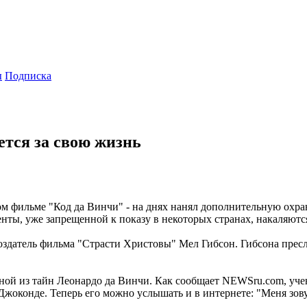
ы
Подписка
ется за свою жизнь
 фильме "Код да Винчи" - на днях нанял дополнительную охрану 
енты, уже запрещенной к показу в некоторых странах, накаляютс
- создатель фильма "Страсти Христовы" Мел Гибсон. Гибсона пре
ной из тайн Леонардо да Винчи. Как сообщает NEWSru.com, уче
жоконде. Теперь его можно услышать и в интернете: "Меня зову