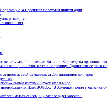
 Подольскую, а Пресняков не захотел прийти один
ь
уонк разводятся
 вышло в свет
ц
ше
ас не покусала!" - пожелали Виталию Коротичу на праздновании
ая женщина - отвратительное зрелище. Единственное, чего я от
тся продать свой одуванчик за 200 миллионов долларов
детство
изнес — самый честный шоу-бизнес в мире!
 происхождения Илья ВОЛОХ: "В Америке я резал в магазине бут
 заниматься сексом, и у вас все будет хорошо!"