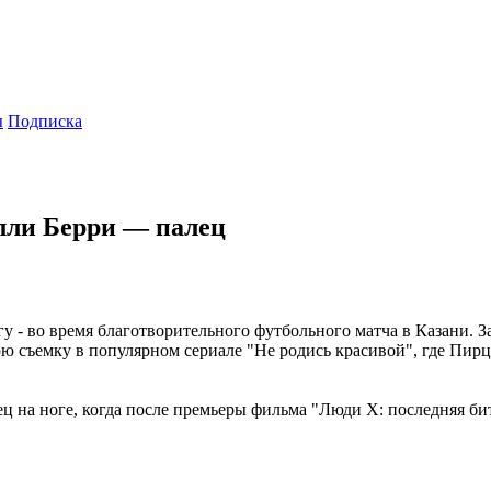
ы
Подписка
лли Берри — палец
 - во время благотворительного футбольного матча в Казани. З
ю съемку в популярном сериале "Не родись красивой", где Пирц
ц на ноге, когда после премьеры фильма "Люди Х: последняя бит