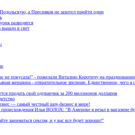
 Подольскую, а Пресняков не захотел прийти один
ь
уонк разводятся
 вышло в свет
ц
ше
ас не покусала!" - пожелали Виталию Коротичу на праздновании
ая женщина - отвратительное зрелище. Единственное, чего я от
тся продать свой одуванчик за 200 миллионов долларов
детство
изнес — самый честный шоу-бизнес в мире!
 происхождения Илья ВОЛОХ: "В Америке я резал в магазине бут
 заниматься сексом, и у вас все будет хорошо!"