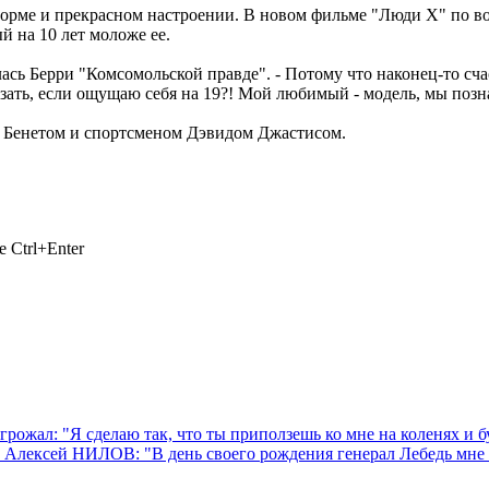
форме и прекрасном настроении. В новом фильме "Люди Х" по во
 на 10 лет моложе ее.
алась Берри "Комсомольской правде". - Потому что наконец-то с
зать, если ощущаю себя на 19?! Мой любимый - модель, мы позн
м Бенетом и спортсменом Дэвидом Джастисом.
 Ctrl+Enter
рожал: "Я сделаю так, что ты приползешь ко мне на коленях и бу
Алексей НИЛОВ: "В день своего рождения генерал Лебедь мне ска