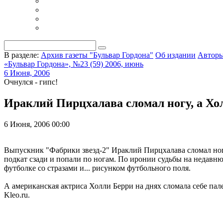
В разделе:
Архив газеты "Бульвар Гордона"
Об издании
Автор
«Бульвар Гордона», №23 (59) 2006, июнь
6 Июня, 2006
Очнулся - гипс!
Ираклий Пирцхалава сломал ногу, а Хо
6 Июня, 2006 00:00
Выпускник "Фабрики звезд-2" Ираклий Пирцхалава сломал ногу
подкат сзади и попали по ногам. По иронии судьбы на недавню
футболке со стразами и... рисунком футбольного поля.
А американская актриса Холли Берри на днях сломала себе пале
Kleo.ru.