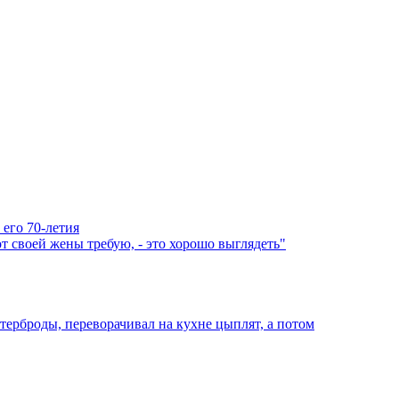
 его 70-летия
 своей жены требую, - это хорошо выглядеть"
ерброды, переворачивал на кухне цыплят, а потом