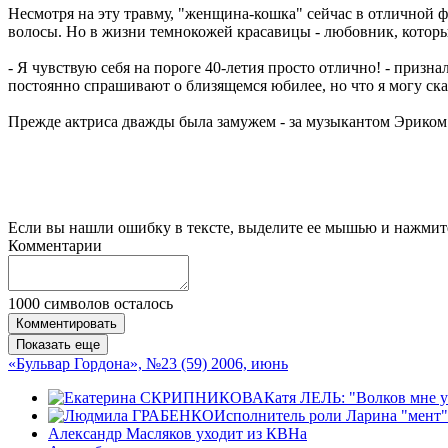
Несмотря на эту травму, "женщина-кошка" сейчас в отличной 
волосы. Но в жизни темнокожей красавицы - любовник, который
- Я чувствую себя на пороге 40-летия просто отлично! - призн
постоянно спрашивают о близящемся юбилее, но что я могу ска
Прежде актриса дважды была замужем - за музыкантом Эрико
Если вы нашли ошибку в тексте, выделите ее мышью и нажмите
Комментарии
1000
символов осталось
Комментировать
Показать еще
«Бульвар Гордона», №23 (59) 2006, июнь
Катя ЛЕЛЬ: "Волков мне уг
Исполнитель роли Ларина "мент" 
Александр Масляков уходит из КВНа