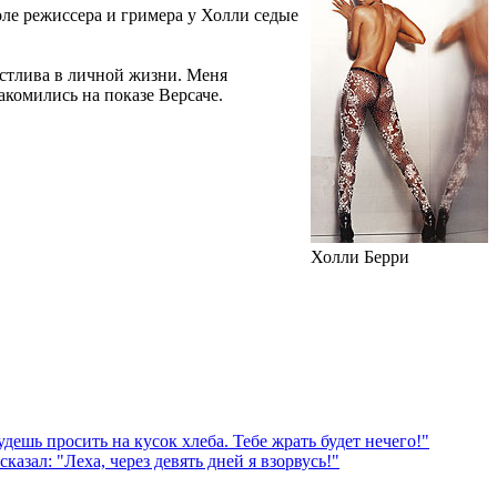
ле режиссера и гримера у Холли седые
частлива в личной жизни. Меня
акомились на показе Версаче.
Холли Берри
дешь просить на кусок хлеба. Тебе жрать будет нечего!"
зал: "Леха, через девять дней я взорвусь!"