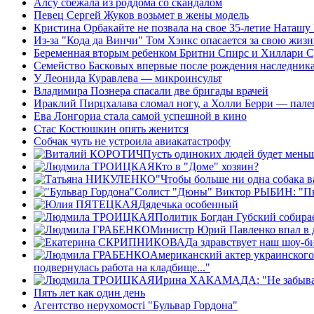
Алсу сбежала из роддома со скандалом
Певец Сергей Жуков возьмет в жены модель
Кристина Орбакайте не позвала на свое 35-летие Наташу
Из-за "Кода да Винчи" Том Хэнкс опасается за свою жизн
Беременная вторым ребенком Бритни Спирс и Хиллари С
Семейство Басковых впервые после рождения наследника
У Леонида Куравлева — микроинсульт
Владимира Познера спасали две бригады врачей
Ираклий Пирцхалава сломал ногу, а Холли Берри — пале
Ева Лонгориа стала самой успешной в кино
Стас Костюшкин опять женится
Собчак чуть не устроила авиакатастрофу
Пусть одиноких людей будет мень
Кто в "Доме" хозяин?
"Чтобы больше ни одна собака в
Солист "Дюны" Виктор РЫБИН: "Пьян
Дядечька особенный
Политик Богдан Губский собирае
Министр Юрий Павленко впал в 
Да здравствует наш шоу-б
Американский актер украинского
подвернулась работа на кладбище..."
Ирина ХАКАМАДА: "Не забывайте
Пять лет как один день
Агентство нерухомості "Бульвар Гордона"