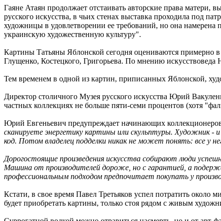
Гаяне Атаян продолжает отстаивать авторские права матери, в
русского искусства, в чьих стенах выставка проходила под па
художницы в удовлетворении ее требований, но она намерена п
украинскую художественную культуру".
Картины Татьяны Яблонской сегодня оцениваются примерно в 2
Глущенко, Костецкого, Григорьева. По мнению искусствоведа Н
Тем временем в одной из картин, приписанных Яблонской, худ
Директор столичного Музея русского искусства Юрий Вакуленко
частных коллекциях не больше пяти-семи процентов (хотя "фал
Юрий Евгеньевич предупреждает начинающих коллекционеро
сканируете энергетику картины или скульптуры. Художник - 
код. Потом владелец подделки никак не может понять: все у не
Дорогостоящие произведения искусства собирают люди успешны
Машина от производителей дороже, но с гарантией, а подержан
профессиональным подходом предпочитает покупать у производи
Кстати, в свое время Павел Третьяков успел потратить около
будет приобретать картины, только стоя рядом с живым художн
Суррогатной водкой можно отравиться насмерть, но и от арт