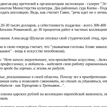
ыдвигая ряд претензий к организаторам экспозиции - галерее "Э
тронатом Министерства культуры. Два районных суда Киева - Под
одать апелляцию. Ведь, как считает Гаяне, "речь идет не о лич
0-30 тысяч долларов, а себестоимость подделки - всего 300-40
аталии Романовой, до 30 процентов работ в частных коллекциях
ожник Александр Шульган опознал свой студенческий этюд, проп
 в свою очередь считает, что "уважаемая госпожа Атаян замахну
ьшаки" - вещь в искусстве неизбежная).
в:
"Нет ничего энергетичнее, чем произведение искусства, - даже
и профессионал, и любитель - наделяет свою работу гармоничн
го вроде бы хорошо, а жизнь не радует.
е, реализованные в своей области. Почему же к приобретению 
ная хоть и позволяет сэкономить, но стоит ли удивляться, что
теля - как Терещенко и Третьяков...".
 миллиона царских рублей на коллекцию европейской живописи,
иком.
-фальшивок люди гибнут. Один московский коллекционер, всю 