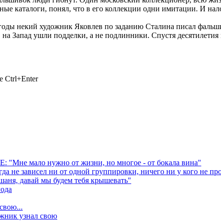
ые каталоги, понял, что в его коллекции одни имитации. И нало
е годы некий художник Яковлев по заданию Сталина писал фальш
 на Запад ушли подделки, а не подлинники. Спустя десятилетия
 Ctrl+Enter
: "Мне мало нужно от жизни, но многое - от бокала вина"
 зависел ни от одной группировки, ничего ни у кого не прос
шаня, давай мы будем тебя крышевать"
года
вою...
ожник узнал свою