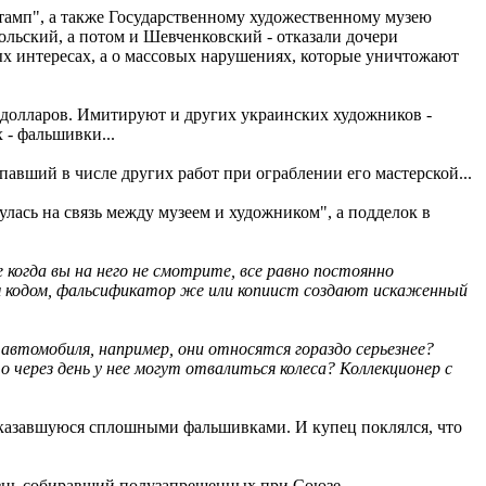
стамп", а также Государственному художественному музею
ольский, а потом и Шевченковский - отказали дочери
ных интересах, а о массовых нарушениях, которые уничтожают
0 долларов. Имитируют и других украинских художников -
 - фальшивки...
авший в числе других работ при ограблении его мастерской...
лась на связь между музеем и художником", а подделок в
 когда вы на него не смотрите, все равно постоянно
ым кодом, фальсификатор же или копиист создают искаженный
автомобиля, например, они относятся гораздо серьезнее?
 через день у нее могут отвалиться колеса? Коллекционер с
 оказавшуюся сплошными фальшивками. И купец поклялся, что
жизнь собиравший полузапрещенных при Союзе