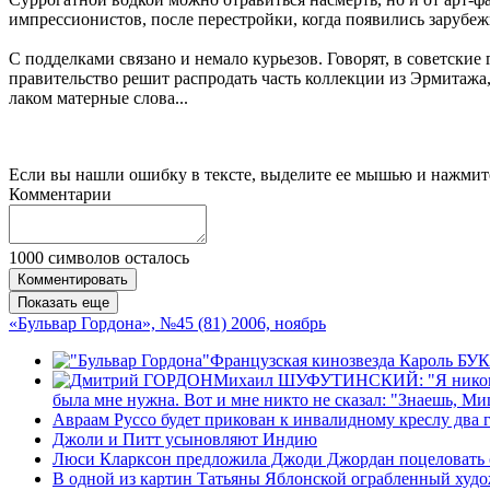
импрессионистов, после перестройки, когда появились зарубежн
С подделками связано и немало курьезов. Говорят, в советски
правительство решит распродать часть коллекции из Эрмитажа,
лаком матерные слова...
Если вы нашли ошибку в тексте, выделите ее мышью и нажмите
Комментарии
1000
символов осталось
Комментировать
Показать еще
«Бульвар Гордона», №45 (81) 2006, ноябрь
Французская кинозвезда Кароль БУКЕ
Михаил ШУФУТИНСКИЙ: "Я никогда не
была мне нужна. Вот и мне никто не сказал: "Знаешь, Ми
Авраам Руссо будет прикован к инвалидному креслу два 
Джоли и Питт усыновляют Индию
Люси Кларксон предложила Джоди Джордан поцеловать с
В одной из картин Татьяны Яблонской ограбленный худ