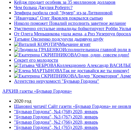
Кейдж продает особняк за 35 миллионов долларов
Чем больна Джулия Робертс?
Земфира разбила свой "бумер" из-за Литвиновой
"Иванушка" Олег Яковлев покрылся сыпью
Николо поможет Повалий исполнить заветное желание
Умственно отсталые инвалиды бойкотируют Робби Уиль
От Олега Меньшикова ушла жена, а Риз Уизерпун бросил
Татьяне Овсиенко подсунули дырявую шубу
Мычание ягнят
Исполнительница главной роли в
Один, один, совсем один!
Секрет его молодости
Коллекционер Александр ВАСИЛЬЕВ:
Так не доставайся же ты никому!
Лидер "Крематория" Арме
Агентство нерухомості "Бульвар Гордона"
АРХИВ газеты «Бульвар Гордона»
2020 год
Шановні читачі! Сайт газети «Бульвар Гордона» не оновлю
"Бульвар Гордона", №4 (768) 2020, январь
"Бульвар Гордона", №3 (767) 2020, январь
"Бульвар Гордона", №2 (766) 2020, январь
"Бульвар Гордона", №1 (765) 2020, январь