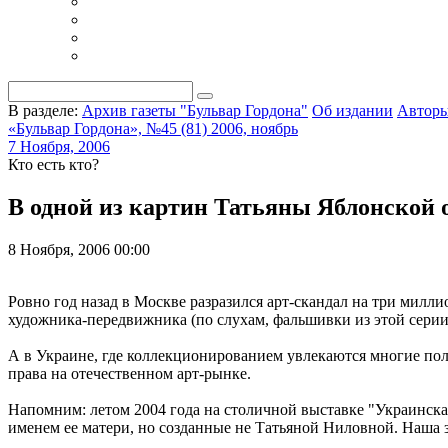
В разделе:
Архив газеты "Бульвар Гордона"
Об издании
Автор
«Бульвар Гордона», №45 (81) 2006, ноябрь
7 Ноября, 2006
Кто есть кто?
В одной из картин Татьяны Яблонской 
8 Ноября, 2006 00:00
Ровно год назад в Москве разразился арт-скандал на три милл
художника-передвижника (по слухам, фальшивки из этой сери
А в Украине, где коллекционированием увлекаются многие пол
права на отечественном арт-рынке.
Напомним: летом 2004 года на столичной выставке "Украинска
именем ее матери, но созданные не Татьяной Ниловной. Наша 