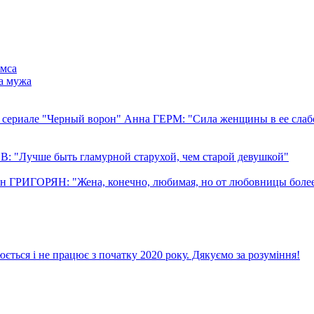
ямса
а мужа
 сериале "Черный ворон" Анна ГЕРМ: "Сила женщины в ее слабо
 "Лучше быть гламурной старухой, чем старой девушкой"
н ГРИГОРЯН: "Жена, конечно, любимая, но от любовницы боле
ється і не працює з початку 2020 року. Дякуємо за розуміння!