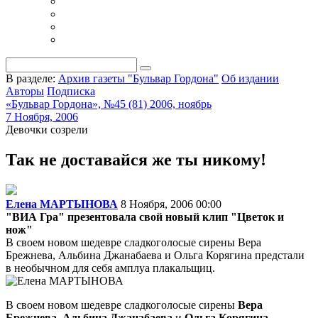
В разделе:
Архив газеты "Бульвар Гордона"
Об издании
Авторы
Подписка
«Бульвар Гордона», №45 (81) 2006, ноябрь
7 Ноября, 2006
Девочки созрели
Так не доставайся же ты никому!
Елена МАРТЫНОВА
8 Ноября, 2006 00:00
"ВИА Гра" презентовала свой новый клип "Цветок и
нож"
В своем новом шедевре сладкоголосые сирены Вера
Брежнева, Альбина Джанабаева и Ольга Корягина предстали
в необычном для себя амплуа плакальщиц.
В своем новом шедевре сладкоголосые сирены
Вера
Брежнева
,
Альбина Джанабаева
и
Ольга Корягина