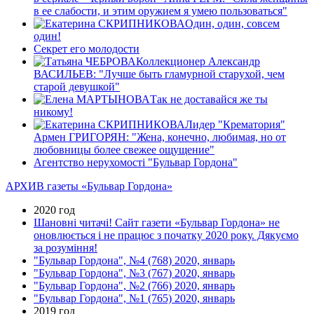
в ее слабости, и этим оружием я умею пользоваться"
Один, один, совсем
один!
Секрет его молодости
Коллекционер Александр
ВАСИЛЬЕВ: "Лучше быть гламурной старухой, чем
старой девушкой"
Так не доставайся же ты
никому!
Лидер "Крематория"
Армен ГРИГОРЯН: "Жена, конечно, любимая, но от
любовницы более свежее ощущение"
Агентство нерухомості "Бульвар Гордона"
АРХИВ газеты «Бульвар Гордона»
2020 год
Шановні читачі! Сайт газети «Бульвар Гордона» не
оновлюється і не працює з початку 2020 року. Дякуємо
за розуміння!
"Бульвар Гордона", №4 (768) 2020, январь
"Бульвар Гордона", №3 (767) 2020, январь
"Бульвар Гордона", №2 (766) 2020, январь
"Бульвар Гордона", №1 (765) 2020, январь
2019 год