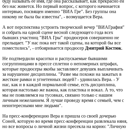
буду называть ее имя, где она рассказывает, как прекрасно ей
без нас живется. Но первый вопрос, с которого начинается
интервью, посвящен именно "ВИА Гре". Без группы она
никому не была бы известна", - возмущается Вера.
А вот перспектива устроить творческий вечер "ВИАГрафия"
и собрать на одной сцене весной следующего года всех
бывших участниц "ВИА Гры" продюсеров совершенно не
прельщает. "У нас пока нет такой сцены, на которой бы все
поместились", - отбояривается продюсер
Дмитрий Костюк
.
Не подтвердили красотки и распускаемые бывшими
согруппницами в прессе сплетни о непомерных штрафах,
которые продюсеры якобы заставляют девушек выплачивать
за нарушение дисциплины. "Разве мы похожи на зажатых в
жесткие рамки и угнетенных людей? - удивилась Вера. - У
нас, как и в каждой нормальной семье, есть дисциплина,
которая настолько же важна, как пластика и вокал. А то, что
мы не появляемся на тусовках, связано только с нашим
личным нежеланием. Я лучше проведу время с семьей, чем с
неинтересными мне людьми".
На пресс-конференцию Вера и пришла со своей дочерью
Соней, которую во время пресс-конференции развлекала няня,
но все вопросы о личной жизни пресекла на корню: "Личную