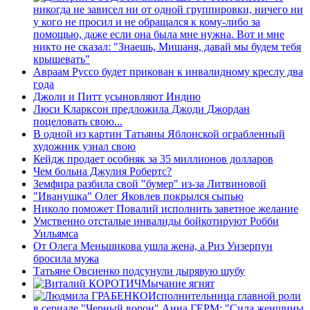
никогда не зависел ни от одной группировки, ничего ни
у кого не просил и не обращался к кому-либо за
помощью, даже если она была мне нужна. Вот и мне
никто не сказал: "Знаешь, Мишаня, давай мы будем тебя
крышевать"
Авраам Руссо будет прикован к инвалидному креслу два
года
Джоли и Питт усыновляют Индию
Люси Кларксон предложила Джоди Джордан
поцеловать свою...
В одной из картин Татьяны Яблонской ограбленный
художник узнал свою
Кейдж продает особняк за 35 миллионов долларов
Чем больна Джулия Робертс?
Земфира разбила свой "бумер" из-за Литвиновой
"Иванушка" Олег Яковлев покрылся сыпью
Николо поможет Повалий исполнить заветное желание
Умственно отсталые инвалиды бойкотируют Робби
Уильямса
От Олега Меньшикова ушла жена, а Риз Уизерпун
бросила мужа
Татьяне Овсиенко подсунули дырявую шубу
Мычание ягнят
Исполнительница главной роли
в сериале "Черный ворон" Анна ГЕРМ: "Сила женщины