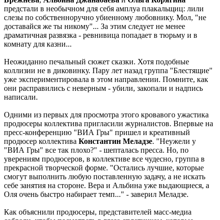
предстали в необычном для себя амплуа плакальщиц: лили
слезы по собственноручно убиенному любовнику. Мол, "не
доставайся же ты никому"... За этим следует не менее
драматичная развязка - ревнивица попадает в тюрьму и в
комнату для казни...
Неожиданно печальный сюжет сказки. Хотя подобные
коллизии не в диковинку. Пару лет назад группа "Блестящие"
уже экспериментировала в этом направлении. Помните, как
они расправились с неверным - убили, закопали и надпись
написали.
Одними из первых для просмотра этого кровавого ужастика
продюсеры коллектива пригласили журналистов. Впервые на
пресс-конференцию "ВИА Гры" пришел и креативный
продюсер коллектива
Константин Меладзе
. "Неужели у
"ВИА Гры" все так плохо?" - шепталась пресса. Но, по
уверениям продюсеров, в коллективе все чудесно, группа в
прекрасной творческой форме. "Остались лучшие, которые
смогут выполнить любую поставленную задачу, а не искать
себе занятия на стороне. Вера и Альбина уже выдающиеся, а
Оля очень быстро набирает темп..." - заверил Меладзе.
Как объяснили продюсеры, представителей масс-медиа