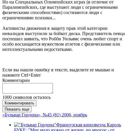
Но на Специальных Олимпийских играх (в отличие от
Паралимпийских, где выступают люди с ограниченными
физическими способностями) состязаются люди с
ограничениями психики...
Активисты движения в защиту прав этой категории
инвалидов выступили за бойкот диска. Представитель певца
поспешил заявить, что Робби Уильямс очень любит спорт и
особо восхищается мужеством атлетов с физическими или
интеллектуальными недостатками.
Если вы нашли ошибку в тексте, выделите ее мышью и
нажмите Ctrl+Enter
Комментарии
1000
символов осталось
Комментировать
Показать еще
«Бульвар Гордона», №45 (81) 2006, ноябрь
Французская кинозвезда Кароль
БУКЕ: "Мне мало нужно от жизни, но многое - от