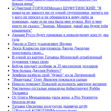
бокала вина"
Михаил ШУФУТИНСКИЙ: "Я
никогда не зависел ни от одной группировки, ничего ни
у кого не просил и не обращался к кому-либо за
помощью, даже если она была мне нужна. Вот и мне
никто не сказал: "Знаешь, Мишаня, давай мы будем тебя
крышевать"
Авраам Руссо будет прикован к инвалидному креслу два
года
Джоли и Питт усыновляют Индию
Люси Кларксон предложила Джоди Джордан
поцеловать свою...
В одной из картин Татьяны Яблонской ограбленный
художник узнал свою
Кейдж продает особняк за 35 миллионов долларов
Чем больна Джулия Робертс?
Земфира разбила свой "бумер" из-за Литвиновой
"Иванушка" Олег Яковлев покрылся сыпью
Николо поможет Повалий исполнить заветное желание
Умственно отсталые инвалиды бойкотируют Робби
Уильямса
От Олега Меньшикова ушла жена, а Риз Уизерпун
бросила мужа
Татьяне Овсиенко подсунули дырявую шубу
Мычание ягнят