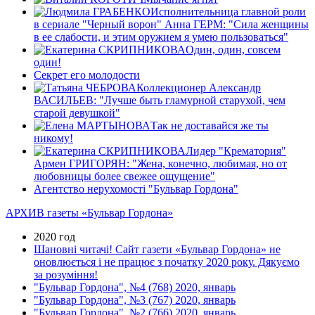
Исполнительница главной роли
в сериале "Черный ворон" Анна ГЕРМ: "Сила женщины
в ее слабости, и этим оружием я умею пользоваться"
Один, один, совсем
один!
Секрет его молодости
Коллекционер Александр
ВАСИЛЬЕВ: "Лучше быть гламурной старухой, чем
старой девушкой"
Так не доставайся же ты
никому!
Лидер "Крематория"
Армен ГРИГОРЯН: "Жена, конечно, любимая, но от
любовницы более свежее ощущение"
Агентство нерухомості "Бульвар Гордона"
АРХИВ газеты «Бульвар Гордона»
2020 год
Шановні читачі! Сайт газети «Бульвар Гордона» не
оновлюється і не працює з початку 2020 року. Дякуємо
за розуміння!
"Бульвар Гордона", №4 (768) 2020, январь
"Бульвар Гордона", №3 (767) 2020, январь
"Бульвар Гордона", №2 (766) 2020, январь