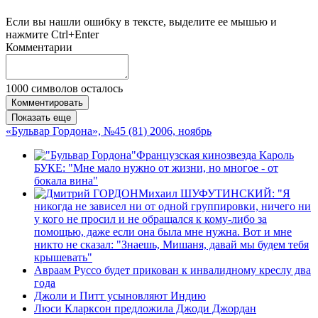
Если вы нашли ошибку в тексте, выделите ее мышью и
нажмите Ctrl+Enter
Комментарии
1000
символов осталось
Комментировать
Показать еще
«Бульвар Гордона», №45 (81) 2006, ноябрь
Французская кинозвезда Кароль
БУКЕ: "Мне мало нужно от жизни, но многое - от
бокала вина"
Михаил ШУФУТИНСКИЙ: "Я
никогда не зависел ни от одной группировки, ничего ни
у кого не просил и не обращался к кому-либо за
помощью, даже если она была мне нужна. Вот и мне
никто не сказал: "Знаешь, Мишаня, давай мы будем тебя
крышевать"
Авраам Руссо будет прикован к инвалидному креслу два
года
Джоли и Питт усыновляют Индию
Люси Кларксон предложила Джоди Джордан