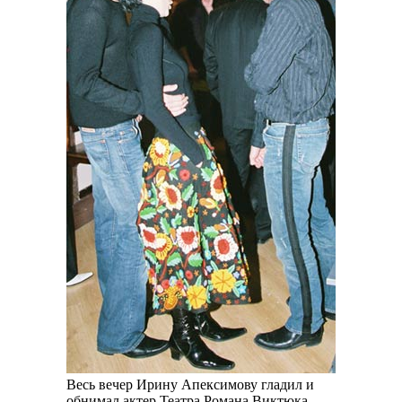
Весь вечер Ирину Апексимову гладил и
обнимал актер Театра Романа Виктюка