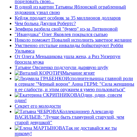
поцеловать свою...
В одной из картин Татьяны Яблонской ограбленный
художник узнал свою
Кейдж продает особняк за 35 миллионов долларов
Чем больна Джулия Робертс?
Земфира разбила свой "бумер" из-за Литвиновой
"Иванушка" Олег Яковлев покрылся сыпью
Николо поможет Повалий исполнить заветное желание
Умственно отсталые инвалиды бойкотируют Робби
Уильямса
От Олега Меньшикова ушла жена, а Риз Уизерпун
бросила мужа
Татьяне Овсиенко подсунули дырявую шубу
Мычание ягнят
Исполнительница главной роли
в сериале "Черный ворон" Анна ГЕРМ: "Сила женщины
в ее слабости, и этим оружием я умею пользоваться"
Один, один, совсем
один!
Секрет его молодости
Коллекционер Александр
ВАСИЛЬЕВ: "Лучше быть гламурной старухой, чем
старой девушкой"
Так не доставайся же ты
никому!