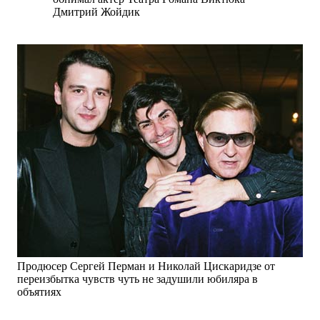
Дмитрий Жойдик
Продюсер Сергей Перман и Николай Цискаридзе от
переизбытка чувств чуть не задушили юбиляра в
объятиях