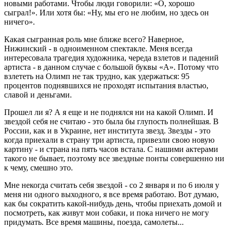
новыми работами. Чтобы люди говорили: «О, хорошо
сыграл!». Или хотя бы: «Ну, мы его не любим, но здесь он
ничего».
Какая сыгранная роль мне ближе всего? Наверное,
Нижинский - в одноименном спектакле. Меня всегда
интересовала трагедия художника, череда взлетов и падений
артиста - в данном случае с большой буквы «А». Потому что
взлететь на Олимп не так трудно, как удержаться: 95
процентов поднявшихся не проходят испытания властью,
славой и деньгами.
Прошел ли я? А я еще и не поднялся ни на какой Олимп. И
звездой себя не считаю - это была бы глупость полнейшая. В
России, как и в Украине, нет института звезд. Звезды - это
когда приехали в страну три артиста, привезли свою новую
картину - и страна на пять часов встала. С нашими актерами
такого не бывает, поэтому все звездные понты совершенно ни
к чему, смешно это.
Мне некогда считать себя звездой - со 2 января и по 6 июля у
меня ни одного выходного, я все время работаю. Вот думаю,
как бы сократить какой-нибудь день, чтобы приехать домой и
посмотреть, как живут мои собаки, и пока ничего не могу
придумать. Все время машины, поезда, самолеты...