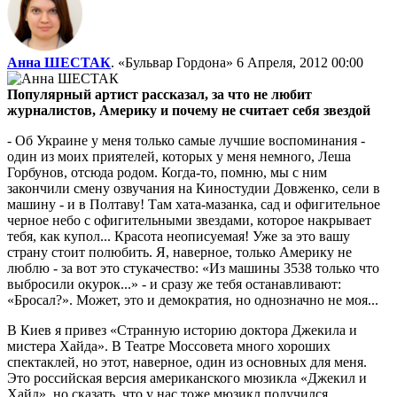
Анна ШЕСТАК
. «Бульвар Гордона»
6 Апреля, 2012 00:00
Популярный артист рассказал, за что не любит
журналистов, Америку и почему не считает себя звездой
- Об Украине у меня только самые лучшие воспоминания -
один из моих приятелей, которых у меня немного, Леша
Горбунов, отсюда родом. Когда-то, помню, мы с ним
закончили смену озвучания на Киностудии Довженко, сели в
машину - и в Полтаву! Там хата-мазанка, сад и офигительное
черное небо с офигительными звездами, которое накрывает
тебя, как купол... Красота неописуемая! Уже за это вашу
страну стоит полюбить. Я, наверное, только Америку не
люблю - за вот это стукачество: «Из машины 3538 только что
выбросили окурок...» - и сразу же тебя останавливают:
«Бросал?». Может, это и демократия, но однозначно не моя...
В Киев я привез «Странную историю доктора Джекила и
мистера Хайда». В Театре Моссовета много хороших
спектаклей, но этот, наверное, один из основных для меня.
Это российская версия американского мюзикла «Джекил и
Хайд», но сказать, что у нас тоже мюзикл получился,