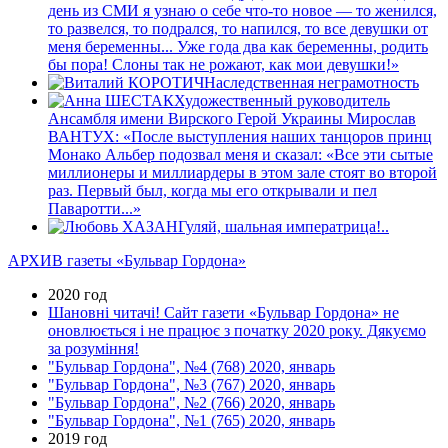
день из СМИ я узнаю о себе что-то новое — то женился,
то развелся, то подрался, то напился, то все девушки от
меня беременны... Уже года два как беременны, родить
бы пора! Слоны так не рожают, как мои девушки!»
Наследственная неграмотность
Художественный руководитель
Ансамбля имени Вирского Герой Украины Мирослав
ВАНТУХ: «После выступления наших танцоров принц
Монако Альбер подозвал меня и сказал: «Все эти сытые
миллионеры и миллиардеры в этом зале стоят во второй
раз. Первый был, когда мы его открывали и пел
Паваротти...»
Гуляй, шальная императрица!..
АРХИВ газеты «Бульвар Гордона»
2020 год
Шановні читачі! Сайт газети «Бульвар Гордона» не
оновлюється і не працює з початку 2020 року. Дякуємо
за розуміння!
"Бульвар Гордона", №4 (768) 2020, январь
"Бульвар Гордона", №3 (767) 2020, январь
"Бульвар Гордона", №2 (766) 2020, январь
"Бульвар Гордона", №1 (765) 2020, январь
2019 год