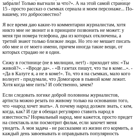
забрали! Только выгнали за что?». А на этой самой странице
15 - просто рассказ о съемках сериала и моем персонаже... По-
вашему, это добросовестно?
Я все время даю какие-то комментарии журналистам, хотя
никто мне не звонит и в принципе позвонить не может: у
меня три номера телефона, два из которых отключены, а
третий знают только близкие люди. Но это не мешает писать
обо мне и от моего имени, причем иногда такие вещи, от
которых страдаю не я один.
Сижу в гостинице (не в милиции, нет!) - приходит sms: «Ты
живой?». - «Вроде да». - «В газетах пишут, что ты в коме...». -
«Да в Калуге я, а не в коме!». То, что я на съемках, мало кого
волнует - придумали, что Домогаров в пьяной коме лежит.
Хотя когда мне пить? И собственно, зачем?
Если следовать логике доброй половины журналистов,
артиста можно резать по живому только на основании того,
что «народ хочет знать». А почему народ должен знать, с кем,
когда, как? И где я обещал регулярно ставить народ в
известность? Нормальный народ, мне кажется, просто придет
на спектакль или посмотрит фильм, если захочет меня
увидеть. А моя задача - не рассказами из жизни его кормить, а
каждый день завоевывать и оправдывать популярность