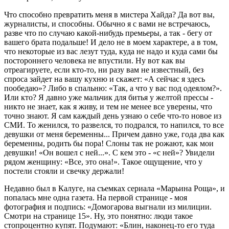
Что способно превратить меня в мистера Хайда? Да вот вы,
журналисты, и способны. Обычно я с вами не встречаюсь,
разве что по случаю какой-нибудь премьеры, а так - бегу от
вашего брата подальше! И дело не в моем характере, а в том,
что некоторые из вас лезут туда, куда не надо и куда сами бы
постороннего человека не впустили. Ну вот как вы
отреагируете, если кто-то, ни разу вам не известный, без
спроса зайдет на вашу кухню и скажет: «А сейчас я здесь
пообедаю»? Либо в спальню: «Так, а что у вас под одеялом?».
Или кто? Я давно уже мальчик для битья у желтой прессы -
никто не знает, как я живу, и тем не менее все уверены, что
точно знают. Я сам каждый день узнаю о себе что-то новое из
СМИ. То женился, то развелся, то подрался, то напился, то все
девушки от меня беременны... Причем давно уже, года два как
беременны, родить бы пора! Слоны так не рожают, как мои
девушки! «Он вошел с ней...». С кем это - «с ней»? Увидели
рядом женщину: «Все, это она!». Такое ощущение, что у
постели стояли и свечку держали!
Недавно был в Калуге, на съемках сериала «Марьина Роща», и
попалась мне одна газета. На первой странице - моя
фотография и подпись: «Домогарова выгнали из милиции.
Смотри на странице 15». Ну, это понятно: люди такое
стопроцентно купят. Подумают: «Блин, наконец-то его туда