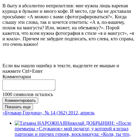
В быту я абсолютно неприхотлив: мне нужна лишь вареная
курица в бульоне и много кофе. И место, где бы не доставали
просьбами: «А можно с вами сфотографироваться?». Когда
слышу эти слова, так и хочется ответить: «А я, по-вашему,
похож на мангуста? Или, может, на обезьянку?». Порой
кажется, что всем нужна фотография в стиле «я и мангуст», «я
и коала». Причем не забудьте подписать, кто слева, кто справа,
это очень важно!
Если вы нашли ошибку в тексте, выделите ее мышью и
нажмите Ctrl+Enter
Комментарии
1000
символов осталось
Комментировать
Показать еще
«Бульвар Гордона», № 14 (362) 2012, апрель
Николай ДОБРЫНИН: «После
премьеры «Служанок» мой педагог, у которой я играл
партизан и прочих героев, воскликнула: «Коля, ты что,