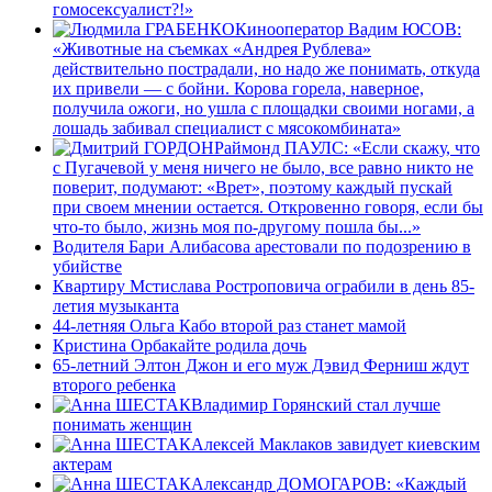
гомосексуалист?!»
Кинооператор Вадим ЮСОВ:
«Животные на съемках «Андрея Рублева»
действительно пострадали, но надо же понимать, откуда
их привели — с бойни. Корова горела, наверное,
получила ожоги, но ушла с площадки своими ногами, а
лошадь забивал специалист с мясокомбината»
Раймонд ПАУЛС: «Если скажу, что
с Пугачевой у меня ничего не было, все равно никто не
поверит, подумают: «Врет», поэтому каждый пускай
при своем мнении остается. Откровенно говоря, если бы
что-то было, жизнь моя по-другому пошла бы...»
Водителя Бари Алибасова арестовали по подозрению в
убийстве
Квартиру Мстислава Ростроповича ограбили в день 85-
летия музыканта
44-летняя Ольга Кабо второй раз станет мамой
Кристина Орбакайте родила дочь
65-летний Элтон Джон и его муж Дэвид Ферниш ждут
второго ребенка
Владимир Горянский стал лучше
понимать женщин
Алексей Маклаков завидует киевским
актерам
Александр ДОМОГАРОВ: «Каждый