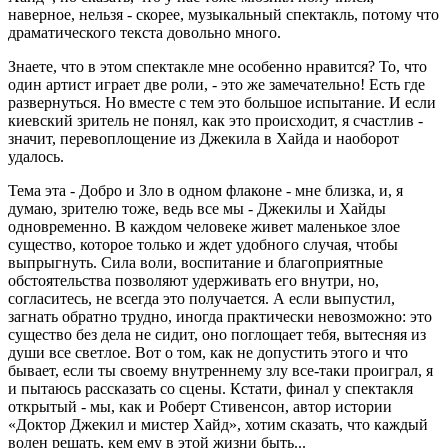
наверное, нельзя - скорее, музыкальный спектакль, потому что
драматического текста довольно много.
Знаете, что в этом спектакле мне особенно нравится? То, что
один артист играет две роли, - это же замечательно! Есть где
развернуться. Но вместе с тем это большое испытание. И если
киевский зритель не понял, как это происходит, я счастлив -
значит, перевоплощение из Джекила в Хайда и наоборот
удалось.
Тема эта - Добро и Зло в одном флаконе - мне близка, и, я
думаю, зрителю тоже, ведь все мы - Джекилы и Хайды
одновременно. В каждом человеке живет маленькое злое
существо, которое только и ждет удобного случая, чтобы
выпрыгнуть. Сила воли, воспитание и благоприятные
обстоятельства позволяют удерживать его внутри, но,
согласитесь, не всегда это получается. А если выпустил,
загнать обратно трудно, иногда практически невозможно: это
существо без дела не сидит, оно поглощает тебя, вытесняя из
души все светлое. Вот о том, как не допустить этого и что
бывает, если ты своему внутреннему злу все-таки проиграл, я
и пытаюсь рассказать со сцены. Кстати, финал у спектакля
открытый - мы, как и Роберт Стивенсон, автор истории
«Доктор Джекил и мистер Хайд», хотим сказать, что каждый
волен решать, кем ему в этой жизни быть...