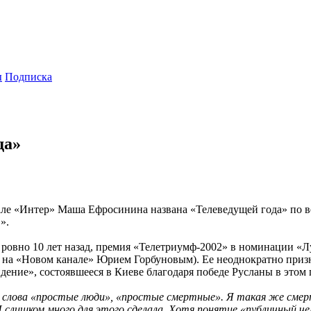
ы
Подписка
да»
але «Интер» Маша Ефросинина названа «Телеведущей года» по 
».
 ровно 10 лет назад, премия «Телетриумф-2002» в номинации «
 на «Новом канале» Юрием Горбуновым). Ее неоднократно приз
ение», состоявшееся в Киеве благодаря победе Русланы в этом 
слова «простые люди», «простые смертные». Я такая же смертн
 Я слишком много для этого сделала. Хотя понятие «публичный ч