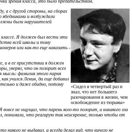
чки зрения класса, это было предательством.
у, а с другой стороны, на сборах
о ябедниками и возбуждали
 должны были нарушителей
 классе. Я должен был вести эти
одства всей школы и тому
ионеров или как-то еще наказать -
е, и в ее присутствии я должен
ры, уверял, что он позорит всех
я мысль: фамилия этого парня
 как учился Ленин, да еще добавил
едительно и даже обидно, потому
«Сидел я четвертый раз и
знал, что нет большего
разочарования в жизни, чем
освобождение из тюрьмы»
 вовсе не ощущал, что парень кого-то позорит, и никакого зла
вал, понимали, что реагирую так неискренне, только чтобы от
о никого не выдавал, а всегда делал вид, что ничего не