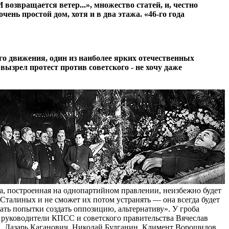
озвращается ветер...», множество статей, и, честно
чень простой дом, хотя и в два этажа. «46-го года
го движения, один из наиболее ярких отечественных
вызрел протест против советского - не хочу даже
а, построенная на однопартийном правлении, неизбежно будет
Сталиных и не сможет их потом устранять — она всегда будет
ть попытки создать оппозицию, альтернативу». У гроба
 руководители КПСС и советского правительства Вячеслав
, Лазарь Каганович, Николай Булганин, Климент Ворошилов,