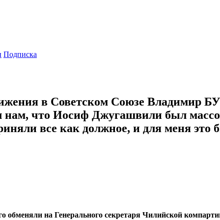
ы
Подписка
движения в Советском Союзе Владимир Б
 нам, что Иосиф Джугашвили был массо
иняли все как должное, и для меня это 
ого обменяли на Генерального секретаря Чилийской компарт