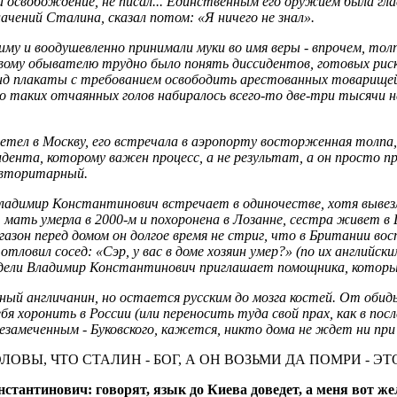
за освобождение, не писал... Единственным его оружием была гл
ачений Сталина, сказал потом: «Я ничего не знал».
химу и воодушевленно принимали муки во имя веры - впрочем, т
овому обывателю трудно было понять диссидентов, готовых риск
нд плакаты с требованием освободить арестованных товарищей -
о таких отчаянных голов набиралось всего-то две-три тысячи на
илетел в Москву, его встречала в аэропорту восторженная толпа
дента, которому важен процесс, а не результат, а он просто п
авторитарный.
Владимир Константинович встречает в одиночестве, хотя вывез
, мать умерла в 2000-м и похоронена в Лозанне, сестра живет в 
, газон перед домом он долгое время не стриг, что в Британии 
отловил сосед: «Сэр, у вас в доме хозяин умер?» (по их англий
е недели Владимир Константинович приглашает помощника, котор
ый англичанин, но остается русским до мозга костей. От обид
я хоронить в России (или переносить туда свой прах, как в посл
амеченным - Буковского, кажется, никто дома не ждет ни при 
ЛОВЫ, ЧТО СТАЛИН - БОГ, А ОН ВОЗЬМИ ДА ПОМРИ - 
стантинович: говорят, язык до Киева доведет, а меня вот жел