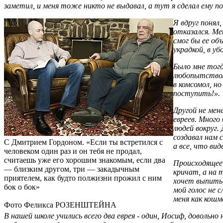
заметил, и меня тоже никто не выдавал, а тут я сделал ему по
Я вдруг понял,
отказался. Ме
смог бы ее об
украдкой, в у
Было мне тогда
любопытством,
в комсомол, н
поступить!».
Другой не мен
евреев. Много
людей вокруг. 
создавал нам 
С Дмитрием Гордоном. «Если ты встретился с
а все, что ви
человеком один раз и он тебя не продал,
считаешь уже его хорошим знакомым, если два
Происходящее 
— близким другом, три — закадычным
кричат, а на 
приятелем, как будто полжизни прожил с ним
хочет выпить, 
бок о бок»
мой голос не 
меня как кошма
Фото Феликса РОЗЕНШТЕЙНА
В нашей школе учились всего два еврея - один, Иосиф, доволь