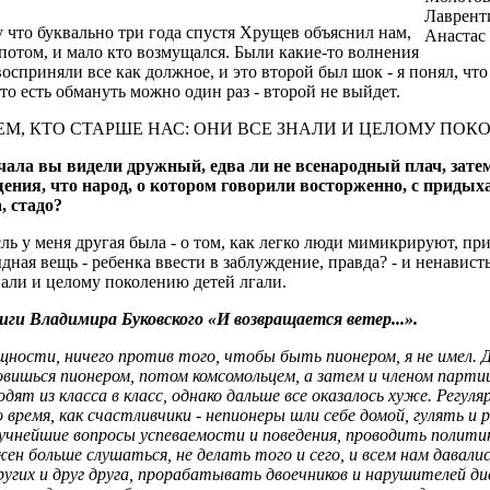
Лаврент
му что буквально три года спустя Хрущев объяснил нам,
Анастас 
отом, и мало кто возмущался. Были какие-то волнения
восприняли все как должное, и это второй был шок - я понял, что
то есть обмануть можно один раз - второй не выйдет.
ТЕМ, КТО СТАРШЕ НАС: ОНИ ВСЕ ЗНАЛИ И ЦЕЛОМУ ПОК
чала вы видели дружный, едва ли не всенародный плач, затем
ния, что народ, о котором говорили восторженно, с придыхан
, стадо?
ль у меня другая была - о том, как легко люди мимикрируют, пр
дная вещь - ребенка ввести в заблуждение, правда? - и ненависть 
нали и целому поколению детей лгали.
иги Владимира Буковского «И возвращается ветер...».
щности, ничего против того, чтобы быть пионером, я не имел. 
вишься пионером, потом комсомольцем, а затем и членом партии.
одят из класса в класс, однако дальше все оказалось хуже. Регул
о время, как счастливчики - непионеры шли себе домой, гулять 
учнейшие вопросы успеваемости и поведения, проводить полити
н больше слушаться, не делать того и сего, и всем нам давал
угих и друг друга, прорабатывать двоечников и нарушителей ди