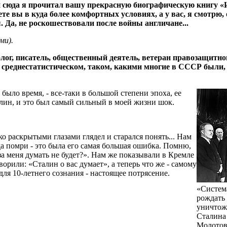
сюда я прочитал вашу прекрасную биографическую книгу «И в
те вы в куда более комфортных условиях, а у вас, я смотрю, о
. Да, не роскошествовали после войны англичане...
ми).
лог, писатель, общественный деятель, ветеран правозащитно
, среднестатистическом, таком, какими многие в СССР были, 
 было время, - все-таки в большой степени эпоха, ее
алин, и это был самый сильный в моей жизни шок.
роко раскрытыми глазами глядел и старался понять... Нам
да помри - это была его самая большая ошибка. Помню,
 за меня думать не будет?». Нам же показывали в Кремле
ворили: «Сталин о вас думает», а теперь что же - самому
для 10-летнего сознания - настоящее потрясение.
«Cистем
рождать 
уничтожа
Сталина
Молотов