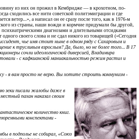
ловину из них он прожил в Кембридже — в крохотном, по-
гда сходились все нити советской политэмиграции и где
 ветер...», а написал он ее сразу после того, как в 1976-м
ского из страны, наши вожди и кормчие придумали бы другой,
и, психиатрическими диагнозами и длительными отсидками
т одного своего слова и не сдал никого из товарищей («Сегодня
сидент, чье имя стоит ныне в одном ряду с Сахаровым и
ние к трусливым взрослым? Да, было, но не более того... В 17
кционеры сочли идеологической диверсией, Владимира
естовали - с кафкианской маниакальностью режим растил и
ижу - я вам просто не верю. Вы хотите строить коммунизм -
нию зеки писали жалобы даже в
, местный пахан наказал своим
фантастическое количество книг.
и тюремными конспектами -
бы в подполье не собирал, «Союз