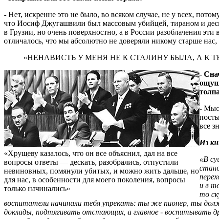
- Нет, искренне это не было, во всяком случае, не у всех, пото
что Иосиф Джугашвили был массовым убийцей, тираном и десп
в Грузии, но очень поверхностно, а в России разоблачения эти 
отличалось, что мы абсолютно не доверяли никому старше нас, 
«НЕНАВИСТЬ У МЕНЯ НЕ К СТАЛИНУ БЫЛА, А К 
- Сна
ощуще
толпа
- Мыс
посты
все з
Из кн
«Хрущеву казалось, что он все объяснил, дал на все
«В су
вопросы ответы — дескать, разобрались, отпустили
стано
невиновных, помянули убитых, и можно жить дальше, но
перех
для нас, в особенности для моего поколения, вопросы
и в т
только начинались»
то ск
воспитатели начинали тебя упрекать: ты же пионер, ты долже
доклады, подтягивать отстающих, а главное - воспитывать др