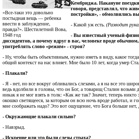
Кембриджа. Накануне поездки 
говоря, представлял, что живе
«Все-таки это довольно
постройки», - обмолвились вы
постыдная вещь — ребенка
ввести в заблуждение,
- Какой уж есть.
(Разводит рука
правда?». Шестилетний Вова,
1948 год
- Вы известный ученый-физио
диссидентов, а почему вдруг в вас, человеке вроде обычном
употреблять слово «режим» - строя?
- Ну, чтобы быть объективным, нужно иметь в виду, какое тогда
общий контекст на нас влияет. Мне было 10 лет, когда умер Ст
- Плакали?
- Я - нет, но все вокруг обливались слезами, а я на все это ши
ведь вдолбили в головы, что он Бог, а товарищ Сталин возьми 
никак я не мог взять в толк: «Как же так? Значит, теперь никто
окошко светящееся, за которым он всю ночь вроде работал, и го
мне соображать надо? Это вот ощущение, что Бога больше нет, 
- Окружающие плакали сильно?
- Навзрыд.
- Искренне или это были слезы страха?