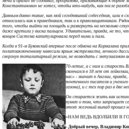
меча и орала» не создавал, программы, призывающие к борьбе 
Константинович не хотел, чтобы кто-нибудь, как после разобл
Давным-давно такие, как мой сегодняшний собеседник, шли в с
относилась как к праведникам, так и к правозащитникам. Ряд
того, чтобы выйти на площадь и развернуть на несколько секу
даже крутили у виска пальцем. Удивительно, правда, не то, чт
концов Система капитулировала перед ними и пала.
Когда в 91-м Буковский впервые после обмена на Корвалана пр
политзаключенному навесили ярлык экстремиста, вечного дисси
свергнув тоталитарный режим, не возводить с энтузиазмом 
70-летие, а с ним и старость 
скончался в 18 лет от лейкемии
нас» - значит в Англии, правда
почтенного писателя и ученого 
газона), и с тех пор раз в дв
Он старается жить как истинн
пункт о том, что запрещает себ
этот желчный выпад прошел нез
«НАМ ВЕДЬ ВДОЛБИЛИ В ГО
- Добрый вечер, Владимир Кон