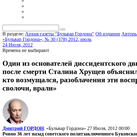
В разделе:
Архив газеты "Бульвар Гордона"
Об издании
Автор
«Бульвар Гордона», № 30 (378) 2012, июль
24 Июля, 2012
Времена не выбирают
Один из основателей диссидентского 
после смерти Сталина Хрущев объяснил
кто возмущался, разоблачения эти воспр
сволочи, врали»
Дмитрий ГОРДОН
. «Бульвар Гордона»
27 Июля, 2012 00:00
Ровно 36 лет назад советского политзаключенного Буковск