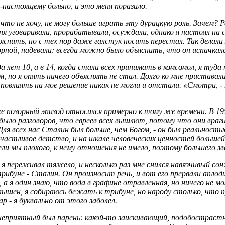
-настоящему больно, и это меня поразило.
 что не хочу, не могу больше играть эту дурацкую роль. Зачем? 
ня уговаривали, прорабатывали, осуждали, однако я настоял на св
ъяснить, но с тех пор даже галстук носить перестал. Так делали 
борной, надевали: всегда можно было объяснить, что он испачкал
 лет 10, а в 14, когда стали всех принимать в комсомол, я туда
 но я опять ничего объяснять не стал. Долго ко мне приставал
о повлиять на мое решение никак не могли и отстали. «Смотри, 
ее позорный эпизод относился примерно к тому же времени. В 1952
 было разговоров, что евреев всех вышлют, потому что они враг
Для всех нас Сталин был больше, чем Богом, - он был реальностью
счастливое детство, и на шкале человеческих ценностей большей
дели мы плохого, к нему отношения не имело, поэтому большего з
я переживал тяжело, и несколько раз мне снился навязчивый сон:
трибуне - Сталин. Он произносит речь, и вот его прервали аплод
а я один знаю, что вода в графине отравленная, но ничего не могу
слышен, я собираюсь бежать к трибуне, но народу столько, что 
р - я буквально от этого заболел.
но неприятный был парень: какой-то заискивающий, подобострастн