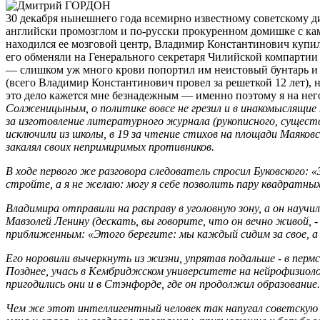
30 декабря нынешнего года всемирно известному советскому д
английски промозглом и по-русски прокуренном домишке с кам
находился ее мозговой центр, Владимир Константинович купил н
его обменяли на Генерального секретаря Чилийской компартии 
— слишком уж много крови попортил им неистовый бунтарь и «
(всего Владимир Константинович провел за решеткой 12 лет), н
это дело кажется мне безнадежным — именно поэтому я на нег
Солженицыным, о политике вовсе не грезил и в инакомыслящие 
за изготовление литературного журнала (рукописного, сущест
исключили из школы, в 19 за чтение стихов на площади Маяков
закалял своих непримиримых противников.
В ходе первого же разговора следователь спросил Буковского:
стройте, а я не желаю: могу я себе позволить пару квадратны
Владимира отправили на расправу в уголовную зону, а он науч
Мавзолей Ленину (дескать, вы говорите, что он вечно живой, -
приближенным: «Этого берегите: мы каждый сидим за свое, а о
Его норовили вычеркнуть из жизни, упрятав подальше - в пермс
Позднее, учась в Кембриджском университете на нейрофизиоло
пригодились они и в Стэнфорде, где он продолжил образование.
Чем же этот интеллигентный человек так напугал советскую в