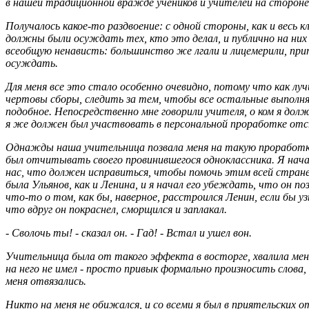
в нашей традиционной вражде учеников и учителей на стороне 
Получалось какое-то раздвоение: с одной стороны, как и весь к
должны были осуждать тех, кто это делал, и публично на них
всеобщую ненависть: большинство же лгали и лицемерили, при
осуждать.
Для меня все это стало особенно очевидно, потому что как лу
чертовы сборы, следить за тем, чтобы все остальные выполнял
подобное. Непосредственно мне говорили учителя, о ком я дол
я же должен был участвовать в персональной проработке от
Однажды наша учительница позвала меня на такую проработку 
был отчитывать своего провинившегося одноклассника. Я нача
нас, что должен исправиться, чтобы помочь этим всей стране
была Ульянов, как и Ленина, и я начал его убеждать, что он п
что-то о том, как бы, наверное, расстроился Ленин, если бы уз
что вдруг он покраснел, сморщился и заплакал.
- Сволочь ты! - сказал он. - Гад! - Встал и ушел вон.
Учительница была от такого эффекта в восторге, хвалила меня,
на него не имел - просто привык формально произносить слова,
меня отвязались.
Никто на меня не обижался, и со всеми я был в приятельских о