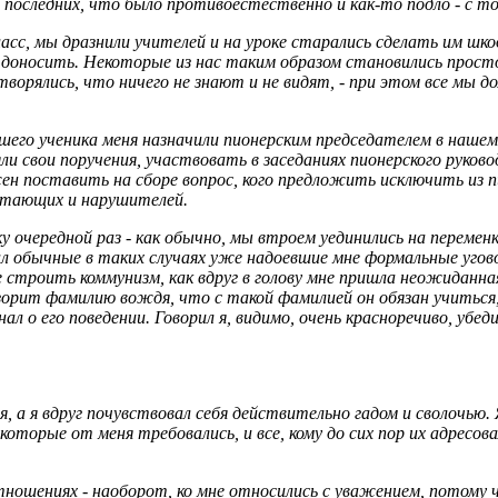
последних, что было противоестественно и как-то подло - с то
ласс, мы дразнили учителей и на уроке старались сделать им шкод
 доносить. Некоторые из нас таким образом становились прост
творялись, что ничего не знают и не видят, - при этом все мы
чшего ученика меня назначили пионерским председателем в нашем
и свои поручения, участвовать в заседаниях пионерского руков
жен поставить на сборе вопрос, кого предложить исключить из п
стающих и нарушителей.
очередной раз - как обычно, мы втроем уединились на переменк
л обычные в таких случаях уже надоевшие мне формальные угово
 строить коммунизм, как вдруг в голову мне пришла неожиданна
озорит фамилию вождя, что с такой фамилией он обязан учиться,
нал о его поведении. Говорил я, видимо, очень красноречиво, уб
 а я вдруг почувствовал себя действительно гадом и сволочью. Я
 которые от меня требовались, и все, кому до сих пор их адресо
тношениях - наоборот, ко мне относились с уважением, потому чт