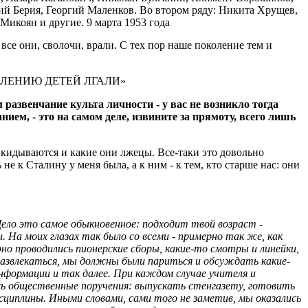
ий Берия, Георгий Маленков. Во втором ряду: Никита Хрущев,
Микоян и другие. 9 марта 1953 года
 все они, сволочи, врали. С тех пор наше поколение тем и
ОЛЕНИЮ ДЕТЕЙ ЛГАЛИ»
 развенчание культа личности - у вас не возникло тогда
ием, - это на самом деле, извините за прямоту, всего лишь
икидываются и какие они лжецы. Все-таки это довольно
не к Сталину у меня была, а к ним - к тем, кто старше нас: они
Дело это самое обыкновенное: подходит твой возраст -
 На моих глазах так было со всеми - примерно так же, как
ярно проводились пионерские сборы, какие-то смотры и линейки,
и развлекаться, мы должны были париться и обсуждать какие-
нформации и так далее. При каждом случае учителя и
ись общественные поручения: выпускать стенгазету, готовить
сциплины. Иными словами, сами того не заметив, мы оказались