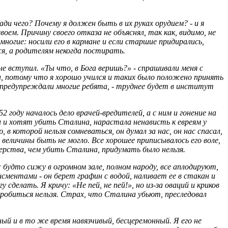
Ради чего? Почему я должен быть в их руках орудием? - и я
оем. Причину своего отказа не объяснял, так как, видимо, не
многие: носили его в кармане и если старшие придирались,
ся, а родителям некогда постирать.
 не вступил. «Ты что, в Бога веришь?» - спрашивали меня с
и, потому что я хорошо учился и таких было положено принять
- предупреждали многие ребята, - труднее будет в институт
 году началось дело врачей-вредителей, а с ним и гонение на
и и хотят убить Сталина, нарастала ненависть к евреям у
, в которой нельзя сомневаться, он думал за нас, он нас спасал,
 величины быть не могло. Все хорошее приписывалось его воле,
верства, чем убить Сталина, придумать было нельзя.
 будто сижу в огромном зале, полном народу, все аплодируют,
исментами - он берет графин с водой, наливает ее в стакан и
 сделать. Я кричу: «Не пей, не пей!», но из-за оваций и криков
пробиться нельзя. Страх, что Сталина убьют, преследовал
ый и в то же время навязчивый, бесцеремонный. Я его не