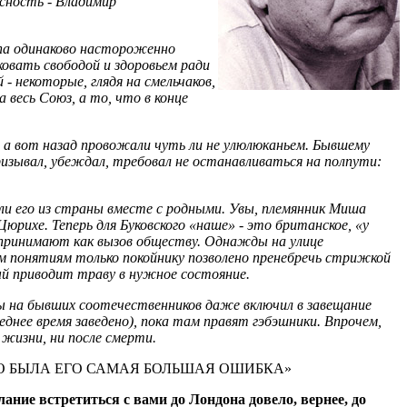
асность - Владимир
олпа одинаково настороженно
овать свободой и здоровьем ради
 некоторые, глядя на смельчаков,
 весь Союз, а то, что в конце
, а вот назад провожали чуть ли не улюлюканьем. Бывшему
ризывал, убеждал, требовал не останавливаться на полпути:
ли его из страны вместе с родными. Увы, племянник Миша
Цюрихе. Теперь для Буковского «наше» - это британское, «у
воспринимают как вызов обществу. Однажды на улице
ским понятиям только покойнику позволено пренебречь стрижкой
ый приводит траву в нужное состояние.
ы на бывших соотечественников даже включил в завещание
еднее время заведено), пока там правят гэбэшники. Впрочем,
жизни, ни после смерти.
ЭТО БЫЛА ЕГО САМАЯ БОЛЬШАЯ ОШИБКА»
ание встретиться с вами до Лондона довело, вернее, до