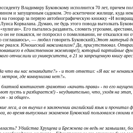
иссиденту Владимиру Буковскому исполнится 70 лет, причем по
ином и запущенным садиком. Это аскетичное жилище, куда неко
а гонорар за первую автобиографическую книжку «И возвращается
Луиса Корвалана. Думаю, не будь этого повода вытолкать Буков
хулиган». Его пытались раздавить, сломить угрозами, арестам
о он не покаялся, не попросил о помиловании, не отказался ни о
о соглашаюсь», — любил говорить Буковский).
Этот матерый дис
не рвался. Юношеский максимализм? Да, присутствовал. Отвраще
вовавшего в единственном экземпляре!), который партийные фун
ского отчислили из университета, в 21 за запрещенную книгу ар
 «За что вы нас ненавидите?» - и тот ответил: «Я вас не ненав
х метров, где коммунизма нет?».
ил блатной контингент грамотно «качать права» - по его науще
 вот пусть и разбирается!) - неудивительно, что, уходя на этап
н - за общее».
кие леса, а он выучил в заключении английский язык и прочитал 
га, во время выпускных экзаменов Буковский пользовался своим
ласть? Убийства Хрущева и Брежнева он ведь не замышлял, бом