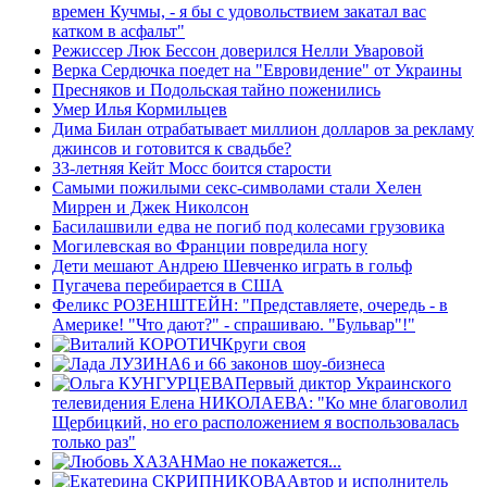
времен Кучмы, - я бы с удовольствием закатал вас
катком в асфальт"
Режиссер Люк Бессон доверился Нелли Уваровой
Верка Сердючка поедет на "Евровидение" от Украины
Пресняков и Подольская тайно поженились
Умер Илья Кормильцев
Дима Билан отрабатывает миллион долларов за рекламу
джинсов и готовится к свадьбе?
33-летняя Кейт Мосс боится старости
Самыми пожилыми секс-символами стали Хелен
Миррен и Джек Николсон
Басилашвили едва не погиб под колесами грузовика
Могилевская во Франции повредила ногу
Дети мешают Андрею Шевченко играть в гольф
Пугачева перебирается в США
Феликс РОЗЕНШТЕЙН: "Представляете, очередь - в
Америке! "Что дают?" - спрашиваю. "Бульвар"!"
Круги своя
6 и 66 законов шоу-бизнеса
Первый диктор Украинского
телевидения Елена НИКОЛАЕВА: "Ко мне благоволил
Щербицкий, но его расположением я воспользовалась
только раз"
Мао не покажется...
Автор и исполнитель