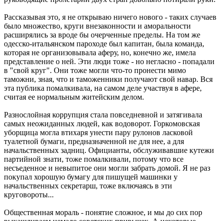
Рассказывая это, я не открываю ничего нового - таких случаев
было множество, круги внезаконности и аморальности
расширялись за вроде бы очерченные пределы. На том же
одесско-итальянском пароходе был капитан, была команда,
которая не организовывала аферу, но, конечно же, имела
представление о ней. Эти люди тоже - но негласно - попадали
в "свой круг". Они тоже могли что-то пронести мимо
таможни, зная, что и таможенники получают свой навар. Вся
эта публика помалкивала, на самом деле участвуя в афере,
считая ее нормальным житейским делом.
Разнослойная коррупция стала повседневной и затягивала
самых неожиданных людей, как водоворот. Горкомовская
уборщица могла втихаря унести пару рулонов ласковой
туалетной бумаги, предназначенной не для нее, а для
начальственных задниц. Официанты, обслуживавшие кутежи
партийной знати, тоже помалкивали, потому что все
несъеденное и невыпитое они могли забрать домой. Я не раз
покупал хорошую бумагу для пишущей машинки у
начальственных секретарш, тоже включаясь в эти
круговороты...
Общественная мораль - понятие сложное, и мы до сих пор