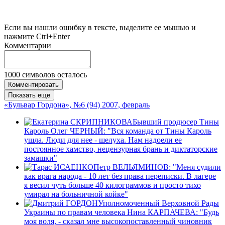
Если вы нашли ошибку в тексте, выделите ее мышью и
нажмите Ctrl+Enter
Комментарии
1000
символов осталось
Комментировать
Показать еще
«Бульвар Гордона», №6 (94) 2007, февраль
Бывший продюсер Тины
Кароль Олег ЧЕРНЫЙ: "Вся команда от Тины Кароль
ушла. Люди для нее - шелуха. Нам надоели ее
постоянное хамство, нецензурная брань и диктаторские
замашки"
Петр ВЕЛЬЯМИНОВ: "Меня судили
как врага народа - 10 лет без права переписки. В лагере
я весил чуть больше 40 килограммов и просто тихо
умирал на больничной койке"
Уполномоченный Верховной Рады
Украины по правам человека Нина КАРПАЧЕВА: "Будь
моя воля, - сказал мне высокопоставленный чиновник