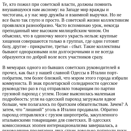
Те, кто пожил при советской власти, должны помнить
внушавшуюся нам аксиому: на Западе мир вражды и
чистогана, а у нас мир дружбы и взаимной выручки. Но не
все было так глупо и просто. В советской жизни коллективизм
проявлялся разнообразно. Часто вспоминаю урок, некогда
преподанный мне высоким милицейским чином. Он
объяснял, что в одиночку много украсть нельзя: крупные
хищения совершаются только в группах, где одни готовят
базу, другие - прикрытие, третьи - сбыт. Такие коллективы
бывают одноразовыми или долгосрочными и не всегда
образуются по доброй воле всех участников сразу.
В мемуарах одного из бывших советских руководителей я
прочел, как был у нашей славной Одессы в Италии порт-
побратим, тем более близкий, что мэром этого города избрали
коммуниста. В знак пролетарской солидарности одесское
руководство раз в год отправляло товарищам по партии
грузовой пароход с углем. Позже выяснилась маленькая
подробность: угля на одесский пароход загружали вдвое
больше, чем полагалось по братским обязательствам. Зачем? А
затем, что "лишний" уголь в Италии продавали. Обратно
пароход отправлялся с грузом ширпотреба, закупленного
итальянскими товарищами для советских. В одесских
комиссионках эпопея интернационализма завершалась, а
руководящие пролетарии двух стран довольно потирали руки.