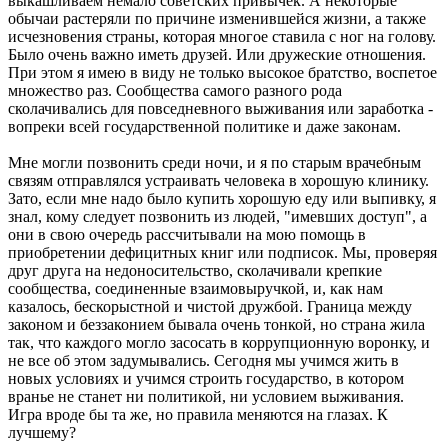
выкашливаем немало советских привычек. А некоторые
обычаи растеряли по причине изменившейся жизни, а также
исчезновения страны, которая многое ставила с ног на голову.
Было очень важно иметь друзей. Или дружеские отношения.
При этом я имею в виду не только высокое братство, воспетое
множество раз. Сообщества самого разного рода
сколачивались для повседневного выживания или заработка -
вопреки всей государственной политике и даже законам.
Мне могли позвонить среди ночи, и я по старым врачебным
связям отправлялся устраивать человека в хорошую клинику.
Зато, если мне надо было купить хорошую еду или выпивку, я
знал, кому следует позвонить из людей, "имевших доступ", а
они в свою очередь рассчитывали на мою помощь в
приобретении дефицитных книг или подписок. Мы, проверяя
друг друга на недоносительство, сколачивали крепкие
сообщества, соединенные взаимовыручкой, и, как нам
казалось, бескорыстной и чистой дружбой. Граница между
законом и беззаконием бывала очень тонкой, но страна жила
так, что каждого могло засосать в коррупционную воронку, и
не все об этом задумывались. Сегодня мы учимся жить в
новых условиях и учимся строить государство, в котором
вранье не станет ни политикой, ни условием выживания.
Игра вроде бы та же, но правила меняются на глазах. К
лучшему?